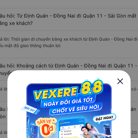
âu hỏi: Từ Định Quán - Đồng Nai đi Quận 11 - Sài Gòn mất 
ằng xe khách?
rả lời: Thời gian di chuyển bằng xe khách từ Định Quán - Đồng Nai đ
ếu mật độ giao thông thuận lợi.
âu hỏi: Khoảng cách từ Định Quán - Đồng Nai đi Quận 11 - 
huyển bằng xe khách?
rả lời: Đoạn đường đi Quận 11 - Sài Gòn từ Định Quán - Đồng Nai có
âu hỏi: Mỗi ngày có bao nhiêu chuyến xe khách Định Quán 
òn ?
rả lời: Trung bình mỗi ngày có khoảng 62 chuyến xe bắt đầu từ 1:20