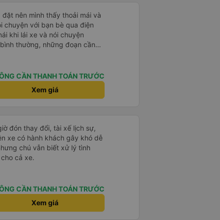
đặt nên mình thấy thoải mái và
ói chuyện với bạn bè qua điện
mái khi lái xe và nói chuyện
 bình thường, những đoạn cần
thì tài xế ngừng lại để tập
õ có được hỗ trợ không nhưng phí
ÔNG CẦN THANH TOÁN TRƯỚC
hoải mái
Xem giá
ờ đón thay đổi, tài xế lịch sự,
rên xe có hành khách gây khó dễ
nhưng chú vẫn biết xử lý tình
 cho cả xe.
ÔNG CẦN THANH TOÁN TRƯỚC
Xem giá