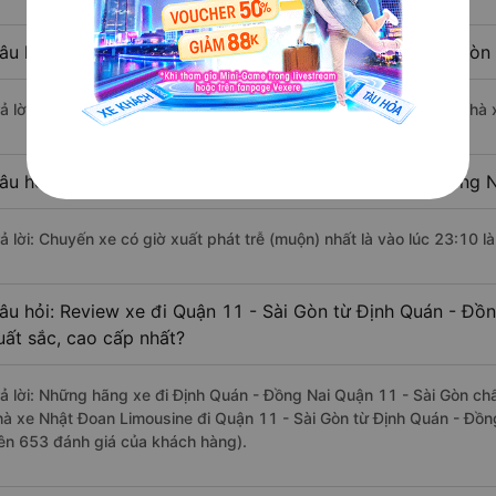
âu hỏi: Nhà xe đi Định Quán - Đồng Nai Quận 11 - Sài Gòn
rả lời: Chuyến xe có giờ xuất phát sớm nhất vào lúc 1:20 là của nhà 
âu hỏi: Nhà xe đi Quận 11 - Sài Gòn từ Định Quán - Đồng N
rả lời: Chuyến xe có giờ xuất phát trễ (muộn) nhất là vào lúc 23:10 l
âu hỏi: Review xe đi Quận 11 - Sài Gòn từ Định Quán - Đồn
uất sắc, cao cấp nhất?
rả lời: Những hãng xe đi Định Quán - Đồng Nai Quận 11 - Sài Gòn chất
hà xe Nhật Đoan Limousine đi Quận 11 - Sài Gòn từ Định Quán - Đồng
rên 653 đánh giá của khách hàng).