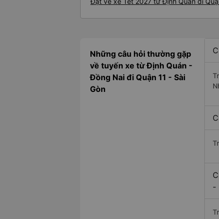
Đặt vé xe Tết 2027 từ Định Quán đi Quậ
C
Những câu hỏi thường gặp
về tuyến xe từ Định Quán -
T
Đồng Nai đi Quận 11 - Sài
N
Gòn
C
T
C
-
Tr