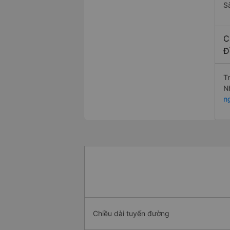
S
C
Đ
T
N
n
Chiều dài tuyến đường