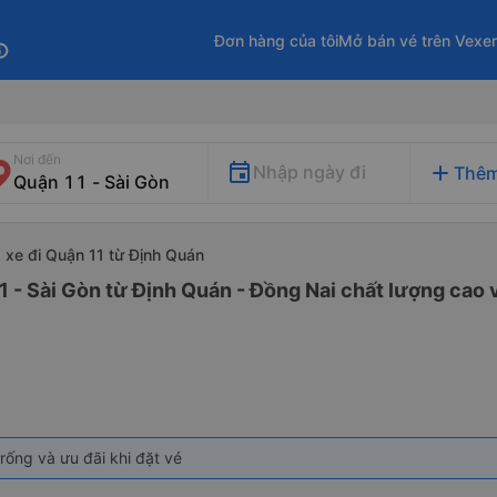
Đơn hàng của tôi
Mở bán vé trên Vexe
fo
Nơi đến
add
Nhập ngày đi
Thêm
xe đi Quận 11 từ Định Quán
1 - Sài Gòn từ Định Quán - Đồng Nai chất lượng cao v
rống và ưu đãi khi đặt vé