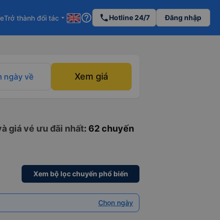
help_outline
phone
Hotline 24/7
Đăng nhập
re
Trở thành đối tác
arrow_drop_down
Xem giá
 ngày về
à giá vé ưu đãi nhất
: 62 chuyến
Xem bộ lọc chuyến phổ biến
Chọn ngày