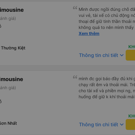
Limousine
Mình được ngồi đúng chỗ đã 
vui vẻ, tài xế có chủ động n
ánh giá)
thoại để giữ tinh thần thoải 
ỗ
không quá to nên mình thấy
tập trung như vào đường đèo 
Xem thêm
trung. Tài xế cũng chủ động đặt grab hộ mình ra điểm đón,
và phí mình tự trả. Không r
KH
 Thường Kiệt
cũng vài chục nên mình ngại hỏi. Xe khá sạch, t
keyboard_arrow_down
Thông tin chi tiết
không mùi nhiều.
imousine
mình đc gọi báo đầy đủ khi gi
chạy rất êm và thoải mái. T
ánh giá)
cho tài xế và phiền mọi ng, 
huống để giữ k khí thoải mái
ỗ
KH
Sơn Nhất
keyboard_arrow_down
Thông tin chi tiết