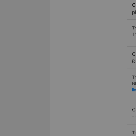
C
p
T
1
C
Đ
T
N
l
C
-
T