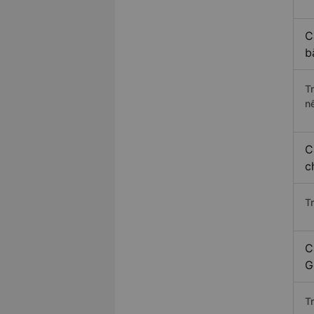
C
b
T
n
C
c
T
C
G
T