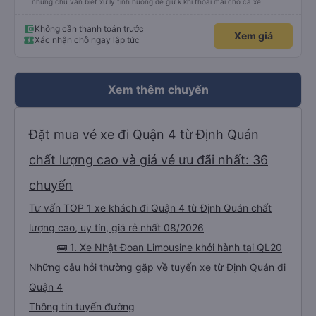
nhưng chú vẫn biết xử lý tình huống để giữ k khí thoải mái cho cả xe.
Không cần thanh toán trước
Xem giá
Xác nhận chỗ ngay lập tức
Xem thêm chuyến
Đặt mua vé xe đi Quận 4 từ Định Quán
chất lượng cao và giá vé ưu đãi nhất: 36
chuyến
Tư vấn TOP 1 xe khách đi Quận 4 từ Định Quán chất
lượng cao, uy tín, giá rẻ nhất 08/2026
🚌 1. Xe Nhật Đoan Limousine khởi hành tại QL20
Những câu hỏi thường gặp về tuyến xe từ Định Quán đi
Quận 4
Thông tin tuyến đường