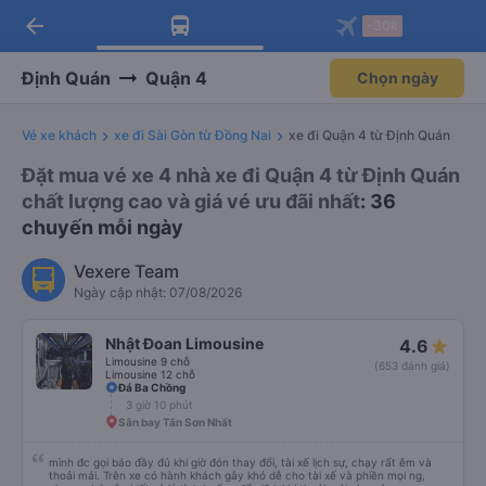
arrow_back
Tải app Vexere ngay!
Tải app Vexere
-30k
Mở app
Mở app
Nhận ưu đãi thành viên độc
-30k/ghế khi đặt vé máy bay qua
quyền
app
Định Quán
Quận 4
Chọn ngày
Vé xe khách
xe đi Sài Gòn từ Đồng Nai
xe đi Quận 4 từ Định Quán
Đặt mua vé xe 4 nhà xe đi Quận 4 từ Định Quán
chất lượng cao và giá vé ưu đãi nhất
: 36
chuyến mỗi ngày
Vexere Team
Ngày cập nhật: 07/08/2026
Nhật Đoan Limousine
4.6
Limousine 9 chỗ
(653 đánh giá)
Limousine 12 chỗ
Đá Ba Chồng
3 giờ 10 phút
Sân bay Tân Sơn Nhất
mình đc gọi báo đầy đủ khi giờ đón thay đổi, tài xế lịch sự, chạy rất êm và
thoải mái. Trên xe có hành khách gây khó dễ cho tài xế và phiền mọi ng,