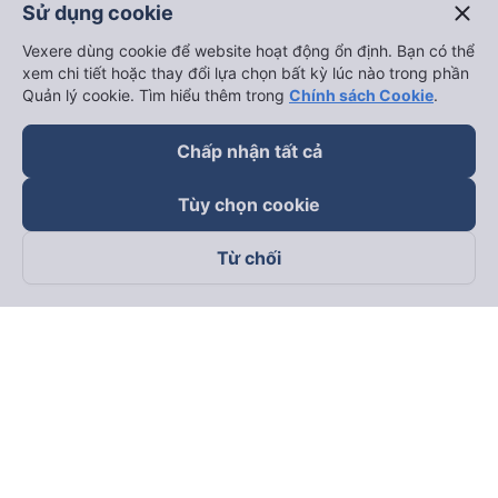
close
Sử dụng cookie
Vexere dùng cookie để website hoạt động ổn định. Bạn có thể
xem chi tiết hoặc thay đổi lựa chọn bất kỳ lúc nào trong phần
Quản lý cookie. Tìm hiểu thêm trong
Chính sách Cookie
.
Chấp nhận tất cả
Tùy chọn cookie
Từ chối
Theo dõi chúng tôi trên
Facebook
Tiktok
Youtube
Công ty TNHH Thương Mại Dịch Vụ Vexere
Địa chỉ đăng ký kinh doanh: 8C Chữ Đồng Tử, Phường Tân
Sơn Nhất, TP. Hồ Chí Minh, Việt Nam
Địa chỉ
:
Lầu 2, toà nhà H3 Circo Hoàng Diệu, 384 Hoàng Diệu,