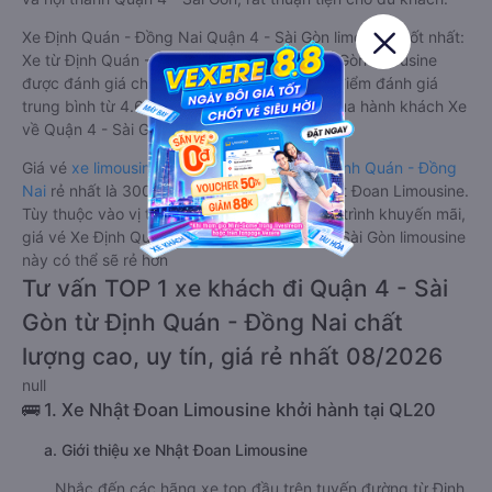
Xe Định Quán - Đồng Nai Quận 4 - Sài Gòn limousine tốt nhất:
Xe từ Định Quán - Đồng Nai đi Quận 4 - Sài Gòn limousine
được đánh giá chung có chất lượng Tốt với điểm đánh giá
trung bình từ 4.6/5 dựa trên 653 phản hồi của hành khách Xe
về Quận 4 - Sài Gòn từ Định Quán - Đồng Nai.
Giá vé
xe limousine đi Quận 4 - Sài Gòn từ Định Quán - Đồng
Nai
rẻ nhất là 300000VND của hãng xe Nhật Đoan Limousine.
Tùy thuộc vào vị trí ngồi của bạn và chương trình khuyến mãi,
giá vé Xe Định Quán - Đồng Nai đi Quận 4 - Sài Gòn limousine
này có thể sẽ rẻ hơn
Tư vấn TOP 1 xe khách đi Quận 4 - Sài
Gòn từ Định Quán - Đồng Nai chất
lượng cao, uy tín, giá rẻ nhất 08/2026
null
🚌 1. Xe Nhật Đoan Limousine khởi hành tại QL20
a. Giới thiệu xe Nhật Đoan Limousine
Nhắc đến các hãng xe top đầu trên tuyến đường từ Định