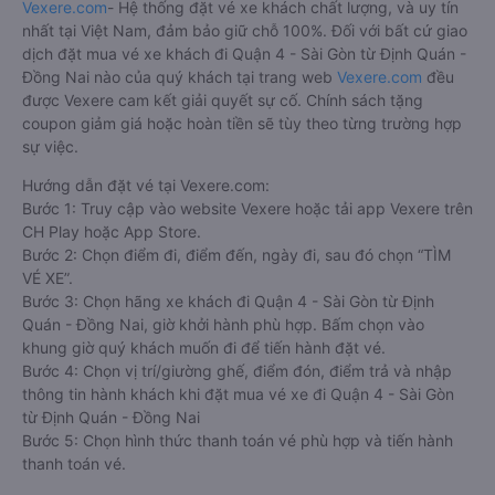
Vexere.com
- Hệ thống đặt vé xe khách chất lượng, và uy tín
nhất tại Việt Nam, đảm bảo giữ chỗ 100%. Đối với bất cứ giao
dịch đặt mua vé xe khách đi Quận 4 - Sài Gòn từ Định Quán -
Đồng Nai nào của quý khách tại trang web
Vexere.com
đều
được Vexere cam kết giải quyết sự cố. Chính sách tặng
coupon giảm giá hoặc hoàn tiền sẽ tùy theo từng trường hợp
sự việc.
Hướng dẫn đặt vé tại Vexere.com:
Bước 1: Truy cập vào website Vexere hoặc tải app Vexere trên
CH Play hoặc App Store.
Bước 2: Chọn điểm đi, điểm đến, ngày đi, sau đó chọn “TÌM
VÉ XE”.
Bước 3: Chọn hãng xe khách đi Quận 4 - Sài Gòn từ Định
Quán - Đồng Nai, giờ khởi hành phù hợp. Bấm chọn vào
khung giờ quý khách muốn đi để tiến hành đặt vé.
Bước 4: Chọn vị trí/giường ghế, điểm đón, điểm trả và nhập
thông tin hành khách khi đặt mua vé xe đi Quận 4 - Sài Gòn
từ Định Quán - Đồng Nai
Bước 5: Chọn hình thức thanh toán vé phù hợp và tiến hành
thanh toán vé.