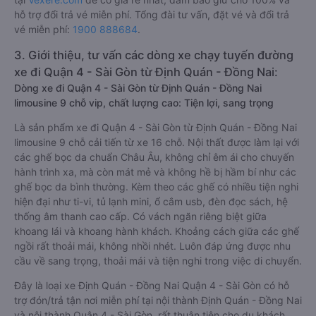
hỗ trợ đổi trả vé miễn phí. Tổng đài tư vấn, đặt vé và đổi trả
vé miễn phí:
1900 888684
.
3. Giới thiệu, tư vấn các dòng xe chạy tuyến đường
xe đi Quận 4 - Sài Gòn từ Định Quán - Đồng Nai:
Dòng xe đi Quận 4 - Sài Gòn từ Định Quán - Đồng Nai
limousine 9 chỗ vip, chất lượng cao: Tiện lợi, sang trọng
Là sản phẩm xe đi Quận 4 - Sài Gòn từ Định Quán - Đồng Nai
limousine 9 chỗ cải tiến từ xe 16 chỗ. Nội thất được làm lại với
các ghế bọc da chuẩn Châu Âu, không chỉ êm ái cho chuyến
hành trình xa, mà còn mát mẻ và không hề bị hầm bí như các
ghế bọc da bình thường. Kèm theo các ghế có nhiều tiện nghi
hiện đại như ti-vi, tủ lạnh mini, ổ cắm usb, đèn đọc sách, hệ
thống âm thanh cao cấp. Có vách ngăn riêng biệt giữa
khoang lái và khoang hành khách. Khoảng cách giữa các ghế
ngồi rất thoải mái, không nhồi nhét. Luôn đáp ứng được nhu
cầu về sang trọng, thoải mái và tiện nghi trong việc di chuyển.
Đây là loại xe Định Quán - Đồng Nai Quận 4 - Sài Gòn có hỗ
trợ đón/trả tận nơi miễn phí tại nội thành Định Quán - Đồng Nai
và nội thành Quận 4 - Sài Gòn, rất thuận tiện cho du khách.