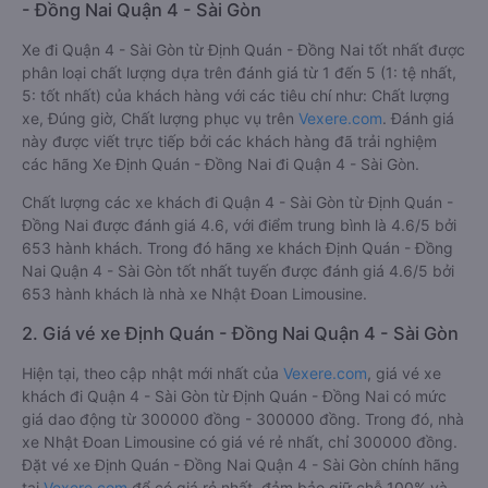
- Đồng Nai Quận 4 - Sài Gòn
Xe đi Quận 4 - Sài Gòn từ Định Quán - Đồng Nai tốt nhất được
phân loại chất lượng dựa trên đánh giá từ 1 đến 5 (1: tệ nhất,
5: tốt nhất) của khách hàng với các tiêu chí như: Chất lượng
xe, Đúng giờ, Chất lượng phục vụ trên
Vexere.com
. Đánh giá
này được viết trực tiếp bởi các khách hàng đã trải nghiệm
các hãng Xe Định Quán - Đồng Nai đi Quận 4 - Sài Gòn.
Chất lượng các xe khách đi Quận 4 - Sài Gòn từ Định Quán -
Đồng Nai được đánh giá 4.6, với điểm trung bình là 4.6/5 bởi
653 hành khách. Trong đó hãng xe khách Định Quán - Đồng
Nai Quận 4 - Sài Gòn tốt nhất tuyến được đánh giá 4.6/5 bởi
653 hành khách là nhà xe Nhật Đoan Limousine.
2. Giá vé xe Định Quán - Đồng Nai Quận 4 - Sài Gòn
Hiện tại, theo cập nhật mới nhất của
Vexere.com
, giá vé xe
khách đi Quận 4 - Sài Gòn từ Định Quán - Đồng Nai có mức
giá dao động từ 300000 đồng - 300000 đồng. Trong đó, nhà
xe Nhật Đoan Limousine có giá vé rẻ nhất, chỉ 300000 đồng.
Đặt vé xe Định Quán - Đồng Nai Quận 4 - Sài Gòn chính hãng
tại
Vexere.com
để có giá rẻ nhất, đảm bảo giữ chỗ 100% và