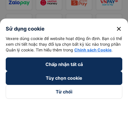
close
Sử dụng cookie
Vexere dùng cookie để website hoạt động ổn định. Bạn có thể
xem chi tiết hoặc thay đổi lựa chọn bất kỳ lúc nào trong phần
Quản lý cookie. Tìm hiểu thêm trong
Chính sách Cookie
.
Chấp nhận tất cả
Tùy chọn cookie
Từ chối
Theo dõi chúng tôi trên
Facebook
Tiktok
Youtube
Công ty TNHH Thương Mại Dịch Vụ Vexere