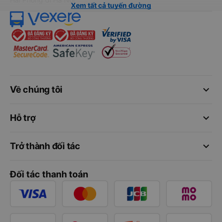
Xem tất cả tuyến đường
keyboard_arrow_down
Về chúng tôi
keyboard_arrow_down
Hỗ trợ
keyboard_arrow_down
Trở thành đối tác
Đối tác thanh toán