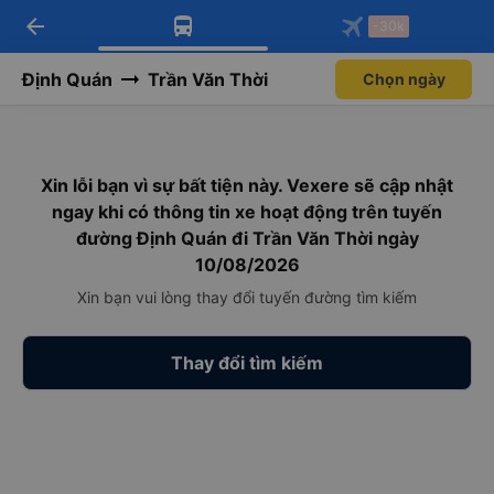
arrow_back
Tải app Vexere ngay!
Tải app Vexere
-30k
Mở app
Mở app
Nhận ưu đãi thành viên độc
-30k/ghế khi đặt vé máy bay qua
quyền
app
Định Quán
Trần Văn Thời
Chọn ngày
Xin lỗi bạn vì sự bất tiện này. Vexere sẽ cập nhật
ngay khi có thông tin xe hoạt động trên tuyến
đường Định Quán đi Trần Văn Thời ngày
10/08/2026
Xin bạn vui lòng thay đổi tuyến đường tìm kiếm
Thay đổi tìm kiếm