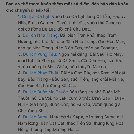
Bạn có thể tham khảo thêm một số điểm đến hấp dẫn khác
cho chuyến đi sắp tới:
1.
Du lịch Đà Lạt:
Vườn hoa Đà Lạt, làng Cù Lần, Happy
Hills, Fresh Garden, Tuyệt tình cốc, vườn thú Zoodoo,
đồi cỏ hồng Đà Lạt, đồi chè Cầu Đất,...
2.
Du lịch Nha Trang:
Bãi biển Trần Phú, tháp Trầm
Hương, nhà thờ đá, chợ đêm Nha Trang, đảo Hòn Mun,
nhà ga Nha Trang, đảo Điệp Sơn, thác bà Ponagar,...
3.
Du lịch Vũng Tàu:
Ngọn hải đăng, Bãi Sau, Hồ Mây,
mũi Nghinh Phong, hồ Đá Xanh, đồi Con Heo, hòn Bà,
vườn quốc gia Bình Châu, bến thuyền Marina,...
4.
Du lịch Phan Thiết:
Bãi đá Ông Địa, hòn Rơm, đồi cát
bay, Bàu Trắng - Bàu Sen, suối Tiên, làng chài Mũi Né,
đảo Hòn Bà, hải đăng Kê Gà,...
5.
Du lịch Buôn Ma Thuột:
Bảo tàng cà phê Buôn Mê
Thuột, núi Đá Voi, hồ Lắk, cụm 3 thác Dray Sap – Dray
Nur – Gia Long, Buôn Đôn, hồ Ea Kao, vườn quốc gia
Chư Yang Shin,...
6.
Du lịch Sapa:
Nhà thờ đá Sapa, bảo tàng Sapa, núi
Hàm Rồng, bản Cát Cát, thác Tiên Sa, thung lũng Hoa
Hồng, thung lũng Mường Hoa,...