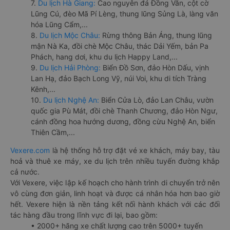
7.
Du lịch Hà Giang:
Cao nguyên đá Đồng Văn, cột cờ
Lũng Cú, đèo Mã Pí Lèng, thung lũng Sủng Là, làng văn
hóa Lũng Cẩm,...
8.
Du lịch Mộc Châu:
Rừng thông Bản Áng, thung lũng
mận Nà Ka, đồi chè Mộc Châu, thác Dải Yếm, bản Pa
Phách, hang dơi, khu du lịch Happy Land,...
9.
Du lịch Hải Phòng:
Biển Đồ Sơn, đảo Hòn Dấu, vịnh
Lan Hạ, đảo Bạch Long Vỹ, núi Voi, khu di tích Tràng
Kênh,...
10.
Du lịch Nghệ An:
Biển Cửa Lò, đảo Lan Châu, vườn
quốc gia Pù Mát, đồi chè Thanh Chương, đảo Hòn Ngư,
cánh đồng hoa hướng dương, đồng cừu Nghệ An, biển
Thiên Cầm,...
Vexere.com
là hệ thống hỗ trợ đặt vé xe khách, máy bay, tàu
hoả và thuê xe máy, xe du lịch trên nhiều tuyến đường khắp
cả nước.
Với Vexere, việc lập kế hoạch cho hành trình di chuyển trở nên
vô cùng đơn giản, linh hoạt và được cá nhân hóa hơn bao giờ
hết. Vexere hiện là nền tảng kết nối hành khách với các đối
tác hàng đầu trong lĩnh vực đi lại, bao gồm:
• 2000+ hãng xe chất lượng cao trên 5000+ tuyến