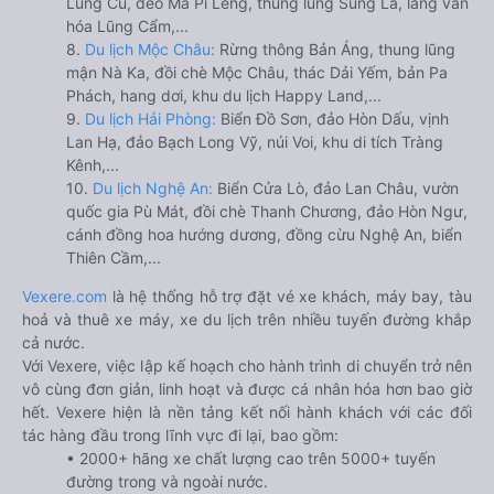
Lũng Cú, đèo Mã Pí Lèng, thung lũng Sủng Là, làng văn
hóa Lũng Cẩm,...
8.
Du lịch Mộc Châu:
Rừng thông Bản Áng, thung lũng
mận Nà Ka, đồi chè Mộc Châu, thác Dải Yếm, bản Pa
Phách, hang dơi, khu du lịch Happy Land,...
9.
Du lịch Hải Phòng:
Biển Đồ Sơn, đảo Hòn Dấu, vịnh
Lan Hạ, đảo Bạch Long Vỹ, núi Voi, khu di tích Tràng
Kênh,...
10.
Du lịch Nghệ An:
Biển Cửa Lò, đảo Lan Châu, vườn
quốc gia Pù Mát, đồi chè Thanh Chương, đảo Hòn Ngư,
cánh đồng hoa hướng dương, đồng cừu Nghệ An, biển
Thiên Cầm,...
Vexere.com
là hệ thống hỗ trợ đặt vé xe khách, máy bay, tàu
hoả và thuê xe máy, xe du lịch trên nhiều tuyến đường khắp
cả nước.
Với Vexere, việc lập kế hoạch cho hành trình di chuyển trở nên
vô cùng đơn giản, linh hoạt và được cá nhân hóa hơn bao giờ
hết. Vexere hiện là nền tảng kết nối hành khách với các đối
tác hàng đầu trong lĩnh vực đi lại, bao gồm:
• 2000+ hãng xe chất lượng cao trên 5000+ tuyến
đường trong và ngoài nước.