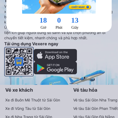
Tàu hoả và Thuê xe
Vexere - ứng dụng đặt vé đa phương tiện với hơn 3000+ nhà
xe chất lượng cao, 5000+ tuyến đường toàn quốc, tất cả hãng
bay và hãng tàu cùng dịch vụ thuê xe máy, xe du lịch phủ
khắp các tỉnh thành tại Việt Nam.
Ứng dụng hiển thị thông tin đầy đủ, minh bạch cùng vô vàn
tiện ích giúp người dùng so sánh và lựa chọn phương án di
chuyển tiết kiệm, nhanh chóng và phù hợp nhất.
Tải ứng dụng Vexere ngay
Vé xe khách
Vé tàu hỏa
Xe đi Buôn Mê Thuột từ Sài Gòn
Vé tàu Sài Gòn Nha Trang
Xe đi Vũng Tàu từ Sài Gòn
Vé tàu Sài Gòn Phan Thiết
Xe đi Nha Trang từ Sài Gòn
Vé tàu Sài Gòn Đà Nẵng