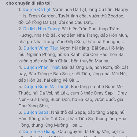
cho chuyến đi sắp tới:
1.
Du lịch Đà Lạt:
Vườn hoa Đà Lạt, làng Cù Lần, Happy
Hills, Fresh Garden, Tuyệt tình cốc, vườn thú Zoodoo,
đồi cỏ hồng Đà Lạt, đồi chè Cầu Đất,...
2.
Du lịch Nha Trang:
Bãi biển Trần Phú, tháp Trầm
Hương, nhà thờ đá, chợ đêm Nha Trang, đảo Hòn Mun,
nhà ga Nha Trang, đảo Điệp Sơn, thác bà Ponagar,...
3.
Du lịch Vũng Tàu:
Ngọn hải đăng, Bãi Sau, Hồ Mây,
mũi Nghinh Phong, hồ Đá Xanh, đồi Con Heo, hòn Bà,
vườn quốc gia Bình Châu, bến thuyền Marina,...
4.
Du lịch Phan Thiết:
Bãi đá Ông Địa, hòn Rơm, đồi cát
bay, Bàu Trắng - Bàu Sen, suối Tiên, làng chài Mũi Né,
đảo Hòn Bà, hải đăng Kê Gà,...
5.
Du lịch Buôn Ma Thuột:
Bảo tàng cà phê Buôn Mê
Thuột, núi Đá Voi, hồ Lắk, cụm 3 thác Dray Sap – Dray
Nur – Gia Long, Buôn Đôn, hồ Ea Kao, vườn quốc gia
Chư Yang Shin,...
6.
Du lịch Sapa:
Nhà thờ đá Sapa, bảo tàng Sapa, núi
Hàm Rồng, bản Cát Cát, thác Tiên Sa, thung lũng Hoa
Hồng, thung lũng Mường Hoa,...
7.
Du lịch Hà Giang:
Cao nguyên đá Đồng Văn, cột cờ