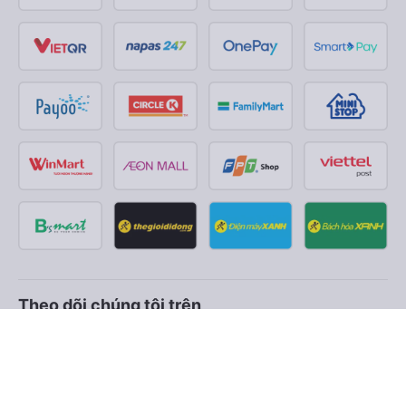
Theo dõi chúng tôi trên
Facebook
Tiktok
Youtube
Công ty TNHH Thương Mại Dịch Vụ Vexere