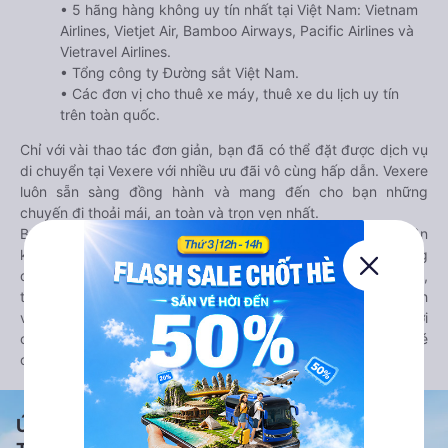
• 5 hãng hàng không uy tín nhất tại Việt Nam: Vietnam
Airlines, Vietjet Air, Bamboo Airways, Pacific Airlines và
Vietravel Airlines.
• Tổng công ty Đường sắt Việt Nam.
• Các đơn vị cho thuê xe máy, thuê xe du lịch uy tín
trên toàn quốc.
Chỉ với vài thao tác đơn giản, bạn đã có thể đặt được dịch vụ
di chuyển tại Vexere với nhiều ưu đãi vô cùng hấp dẫn. Vexere
luôn sẵn sàng đồng hành và mang đến cho bạn những
chuyến đi thoải mái, an toàn và trọn vẹn nhất.
Bên cạnh đó, bạn có thể tham khảo thêm các phương tiện
khác tại
Goyolo.com
cho chuyến đi sắp tới. Goyolo là nền tảng
đặt vé cho phép người dùng so sánh giá cả, giờ khởi hành,
thời gian di chuyển của nhiều phương tiện máy bay, xe khách
và tàu hoả. Hệ thống của Goyolo được liên kết trực tiếp với
các hãng máy bay, xe khách và tàu hoả, luôn đảm bảo có vé
cho bạn di chuyển.
Ứng dụng đặt vé Xe khách, Máy bay,