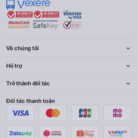
keyboard_arrow_down
Về chúng tôi
keyboard_arrow_down
Hỗ trợ
keyboard_arrow_down
Trở thành đối tác
Đối tác thanh toán