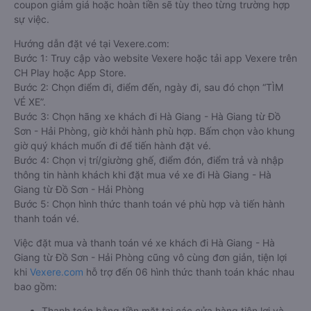
coupon giảm giá hoặc hoàn tiền sẽ tùy theo từng trường hợp
sự việc.
Hướng dẫn đặt vé tại Vexere.com:
Bước 1: Truy cập vào website Vexere hoặc tải app Vexere trên
CH Play hoặc App Store.
Bước 2: Chọn điểm đi, điểm đến, ngày đi, sau đó chọn “TÌM
VÉ XE”.
Bước 3: Chọn hãng xe khách đi Hà Giang - Hà Giang từ Đồ
Sơn - Hải Phòng, giờ khởi hành phù hợp. Bấm chọn vào khung
giờ quý khách muốn đi để tiến hành đặt vé.
Bước 4: Chọn vị trí/giường ghế, điểm đón, điểm trả và nhập
thông tin hành khách khi đặt mua vé xe đi Hà Giang - Hà
Giang từ Đồ Sơn - Hải Phòng
Bước 5: Chọn hình thức thanh toán vé phù hợp và tiến hành
thanh toán vé.
Việc đặt mua và thanh toán vé xe khách đi Hà Giang - Hà
Giang từ Đồ Sơn - Hải Phòng cũng vô cùng đơn giản, tiện lợi
khi
Vexere.com
hỗ trợ đến 06 hình thức thanh toán khác nhau
bao gồm:
Thanh toán bằng tiền mặt tại các cửa hàng tiện lợi và