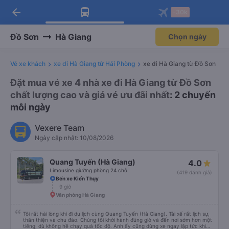
arrow_back
Tải app Vexere ngay!
Tải app Vexere
-30k
Mở app
Mở app
Nhận ưu đãi thành viên độc
-30k/ghế khi đặt vé máy bay qua
quyền
app
Đồ Sơn
Hà Giang
Chọn ngày
Vé xe khách
xe đi Hà Giang từ Hải Phòng
xe đi Hà Giang từ Đồ Sơn
Đặt mua vé xe 4 nhà xe đi Hà Giang từ Đồ Sơn
chất lượng cao và giá vé ưu đãi nhất
: 2 chuyến
mỗi ngày
Vexere Team
Ngày cập nhật: 10/08/2026
Quang Tuyến (Hà Giang)
4.0
Limousine giường phòng 24 chỗ
(419 đánh giá)
Bến xe Kiến Thụy
9 giờ
Văn phòng Hà Giang
Tôi rất hài lòng khi đi du lịch cùng Quang Tuyến (Hà Giang). Tài xế rất lịch sự,
thân thiện và chu đáo. Chúng tôi khởi hành đúng giờ và đến nơi sớm hơn một
tiếng, dù không hề chạy quá tốc độ. Anh ấy cũng dừng xe ngay lập tức khi