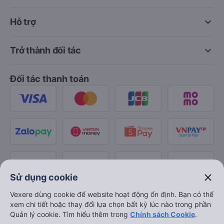
keyboard_arrow_down
Hỗ trợ
keyboard_arrow_down
Trở thành đối tác
Đối tác thanh toán
close
Sử dụng cookie
Vexere dùng cookie để website hoạt động ổn định. Bạn có thể
xem chi tiết hoặc thay đổi lựa chọn bất kỳ lúc nào trong phần
Quản lý cookie. Tìm hiểu thêm trong
Chính sách Cookie
.