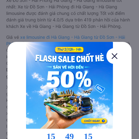
Xe Đồ Sơn - Hải Phòng Hà Giang - Hà Giang limousine tốt
nhất: Xe từ Đồ Sơn - Hải Phòng đi Hà Giang - Hà Giang
limousine được đánh giá chung có chất lượng Tốt với điểm
đánh giá trung bình từ 4.0/5 dựa trên 419 phản hồi của hành
khách Xe về Hà Giang - Hà Giang từ Đồ Sơn - Hải Phòng.
Giá vé
xe limousine đi Hà Giang - Hà Giang từ Đồ Sơn - Hải
Phòng
rẻ nhất là 500000VND của hãng xe Quang Tuyến (Hà
Giang). Tùy thuộc vào vị trí ngồi của bạn và chương trình
khuyến mãi, giá vé Xe Đồ Sơn - Hải Phòng đi Hà Giang - Hà
Giang limousine này có thể sẽ rẻ hơn
Dòng xe đi Hà Giang - Hà Giang từ Đồ Sơn - Hải Phòng
giường nằm đôi: Riêng tư, đầy đủ tiện nghi
Xe khách đi Hà Giang - Hà Giang từ Đồ Sơn - Hải Phòng
giường nằm đôi là loại xe đặc biệt. Với mỗi giường được thiết
kế như một phòng ngủ khách sạn sang trọng, hiện đại. Đây là
dòng xe giường nằm cho cặp đôi đi Hà Giang - Hà Giang mới
xuất hiện tại Việt Nam. Loại xe giường nằm đôi ra đời nhằm
đáp ứng yêu cầu ngày càng cao của khách hàng về chất
lượng dịch vụ vận tải. So với xe giường nằm thông thường, xe
giường nằm đôi đi Hà Giang - Hà Giang có nhiều ưu điểm và