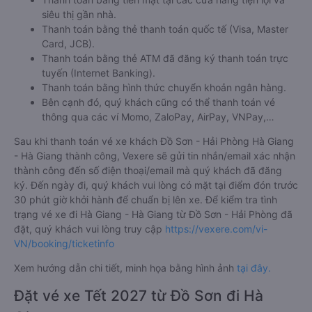
siêu thị gần nhà.
Thanh toán bằng thẻ thanh toán quốc tế (Visa, Master
Card, JCB).
Thanh toán bằng thẻ ATM đã đăng ký thanh toán trực
tuyến (Internet Banking).
Thanh toán bằng hình thức chuyển khoản ngân hàng.
Bên cạnh đó, quý khách cũng có thể thanh toán vé
thông qua các ví Momo, ZaloPay, AirPay, VNPay,…
Sau khi thanh toán vé xe khách Đồ Sơn - Hải Phòng Hà Giang
- Hà Giang thành công, Vexere sẽ gửi tin nhắn/email xác nhận
thành công đến số điện thoại/email mà quý khách đã đăng
ký. Đến ngày đi, quý khách vui lòng có mặt tại điểm đón trước
30 phút giờ khởi hành để chuẩn bị lên xe. Để kiểm tra tình
trạng vé xe đi Hà Giang - Hà Giang từ Đồ Sơn - Hải Phòng đã
đặt, quý khách vui lòng truy cập
https://vexere.com/vi-
VN/booking/ticketinfo
Xem hướng dẫn chi tiết, minh họa bằng hình ảnh
tại đây.
Đặt vé xe Tết 2027 từ Đồ Sơn đi Hà