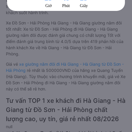
tiện nghi vượt trội. Màn hình LCD với hàng nghìn bộ phim giải
trí, wifi, và nước uống và chăn đắp miễn phí phục vụ hành
khách suốt hành trình.
Xe Đồ Sơn - Hải Phòng Hà Giang - Hà Giang giường nằm đôi
tốt nhất: Xe từ Đồ Sơn - Hải Phòng đi Hà Giang - Hà Giang
giường nằm đôi được đánh giá chung có chất lượng Tốt với
điểm đánh giá trung bình từ 4.0/5 dựa trên 419 phản hồi của
hành khách Xe về Hà Giang - Hà Giang từ Đồ Sơn - Hải
Phòng.
Giá vé
xe giường nằm đôi đi Hà Giang - Hà Giang từ Đồ Sơn -
Hải Phòng
rẻ nhất là 500000VND của hãng xe Quang Tuyến
(Hà Giang). Tùy thuộc vào chương trình khuyến mãi, giá vé Xe
Đồ Sơn - Hải Phòng đi Hà Giang - Hà Giang giường nằm đôi
này có thể sẽ rẻ hơn.
Tư vấn TOP 1 xe khách đi Hà Giang - Hà
Giang từ Đồ Sơn - Hải Phòng chất
lượng cao, uy tín, giá rẻ nhất 08/2026
null