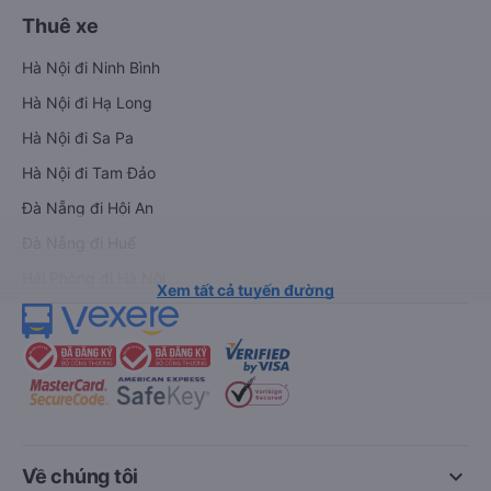
Thuê xe
Hà Nội đi Ninh Bình
Hà Nội đi Hạ Long
Hà Nội đi Sa Pa
Hà Nội đi Tam Đảo
Đà Nẵng đi Hội An
Đà Nẵng đi Huế
Hải Phòng đi Hà Nội
Xem tất cả tuyến đường
keyboard_arrow_down
Về chúng tôi