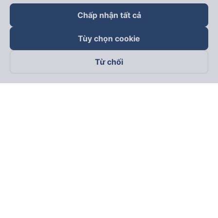
Chấp nhận tất cả
Tùy chọn cookie
Từ chối
Theo dõi chúng tôi trên
Facebook
Tiktok
Youtube
Công ty TNHH Thương Mại Dịch Vụ Vexere
Địa chỉ đăng ký kinh doanh: 8C Chữ Đồng Tử, Phường Tân
Sơn Nhất, TP. Hồ Chí Minh, Việt Nam
Địa chỉ
:
Lầu 2, toà nhà H3 Circo Hoàng Diệu, 384 Hoàng Diệu,
Phường Khánh Hội, TP Hồ Chí Minh, Việt Nam
Tầng 3, toà nhà 101 Láng Hạ, 101 Láng Hạ, Phường Láng, TP.
Hà Nội, Việt Nam
Giấy chứng nhận ĐKKD số 0315133726 do Sở KH và ĐT TP.
Hồ Chí Minh cấp lần đầu ngày 27/6/2018