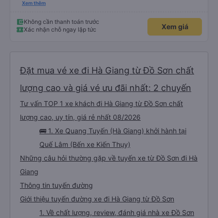
tôi cần đi vệ sinh. Suốt cả chuyến đi, chúng tôi cảm thấy hoàn toàn an toàn.
Xem thêm
Dịch vụ tuyệt vời – tôi rất khuyến khích mọi người sử dụng dịch vụ của công
ty này.
Không cần thanh toán trước
Xem giá
Xác nhận chỗ ngay lập tức
Đặt mua vé xe đi Hà Giang từ Đồ Sơn chất
lượng cao và giá vé ưu đãi nhất: 2 chuyến
Tư vấn TOP 1 xe khách đi Hà Giang từ Đồ Sơn chất
lượng cao, uy tín, giá rẻ nhất 08/2026
🚌 1. Xe Quang Tuyến (Hà Giang) khởi hành tại
Quế Lâm (Bến xe Kiến Thụy)
Những câu hỏi thường gặp về tuyến xe từ Đồ Sơn đi Hà
Giang
Thông tin tuyến đường
Giới thiệu tuyến đường xe đi Hà Giang từ Đồ Sơn
1. Về chất lượng, review, đánh giá nhà xe Đồ Sơn