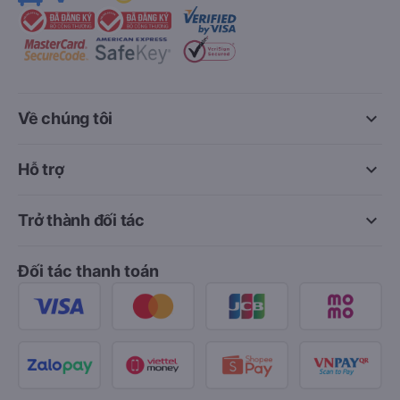
keyboard_arrow_down
Về chúng tôi
keyboard_arrow_down
Hỗ trợ
keyboard_arrow_down
Trở thành đối tác
Đối tác thanh toán