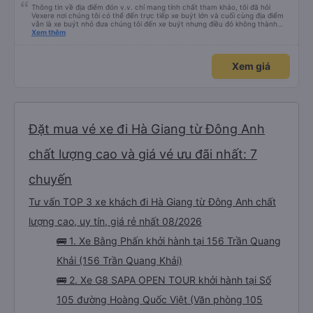
Thông tin về địa điểm đón v.v. chỉ mang tính chất tham khảo, tôi đã hỏi
Vexere nơi chúng tôi có thể đến trực tiếp xe buýt lớn và cuối cùng địa điểm
vẫn là xe buýt nhỏ đưa chúng tôi đến xe buýt nhưng điều đó không thành
vấn đề. Chúng tôi khởi hành đúng giờ từ Hà Nội nhưng đã nghỉ rất lâu ở sân
Xem thêm
bay để đợi một số hành khách tôi đoán vậy và chỉ đến Sa Pa muộn 30 phút
nên rất tốt. Không có WC trên xe buýt nên hãy cân nhắc nhưng bạn sẽ nghỉ
30 phút hai lần ở khu vực đường cao tốc (3 nghìn đồng để sử dụng phòng
Xem giá
tắm và chúng rất sạch sẽ) và cũng có thể mua rất nhiều đồ ăn nhẹ và thức
ăn khác nhau. Ghế ngồi rất thoải mái! Hãy nhớ rằng đôi khi chất lượng đường
không được tốt nên có thể rất rung lắc. Chúng tôi đã đặt 2 ghế trên cùng ở
phía sau cùng của xe buýt và bạn có thể cảm thấy xe buýt rung rất nhiều,
những ghế dưới ngay trước những ghế này thoải mái hơn nhiều và chúng tôi
có thể sử dụng chúng vì chúng trống. Nhìn chung là một hành trình rất tốt :)
Đặt mua vé xe đi Hà Giang từ Đông Anh
chất lượng cao và giá vé ưu đãi nhất: 7
chuyến
Tư vấn TOP 3 xe khách đi Hà Giang từ Đông Anh chất
lượng cao, uy tín, giá rẻ nhất 08/2026
🚌 1. Xe Bằng Phấn khởi hành tại 156 Trần Quang
Khải (156 Trần Quang Khải)
🚌 2. Xe G8 SAPA OPEN TOUR khởi hành tại Số
105 đường Hoàng Quốc Việt (Văn phòng 105