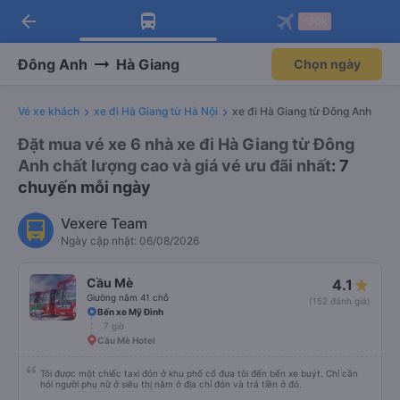
arrow_back
Tải app Vexere ngay!
Tải app Vexere
-30k
Mở app
Mở app
Nhận ưu đãi thành viên độc
-30k/ghế khi đặt vé máy bay qua
quyền
app
Đông Anh
Hà Giang
Chọn ngày
Vé xe khách
xe đi Hà Giang từ Hà Nội
xe đi Hà Giang từ Đông Anh
Đặt mua vé xe 6 nhà xe đi Hà Giang từ Đông
Anh chất lượng cao và giá vé ưu đãi nhất
: 7
chuyến mỗi ngày
Vexere Team
Ngày cập nhật: 06/08/2026
Cầu Mè
4.1
Giường nằm 41 chỗ
(152 đánh giá)
Bến xe Mỹ Đình
7 giờ
Cầu Mè Hotel
Tôi được một chiếc taxi đón ở khu phố cổ đưa tôi đến bến xe buýt. Chỉ cần
hỏi người phụ nữ ở siêu thị nằm ở địa chỉ đón và trả tiền ở đó.