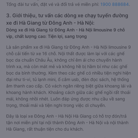
Tổng đài tư vấn, đặt vé và đổi trả vé miễn phí:
1900 888684
.
3. Giới thiệu, tư vấn các dòng xe chạy tuyến đường
xe đi Hà Giang từ Đông Anh - Hà Nội:
Dòng xe đi Hà Giang từ Đông Anh - Hà Nội limousine 9 chỗ
vip, chất lượng cao: Tiện lợi, sang trọng
Là sản phẩm xe đi Hà Giang từ Đông Anh - Hà Nội limousine 9
chỗ cải tiến từ xe 16 chỗ. Nội thất được làm lại với các ghế
bọc da chuẩn Châu Âu, không chỉ êm ái cho chuyến hành
trình xa, mà còn mát mẻ và không hề bị hầm bí như các ghế
bọc da bình thường. Kèm theo các ghế có nhiều tiện nghi hiện
đại như ti-vi, tủ lạnh mini, ổ cắm usb, đèn đọc sách, hệ thống
âm thanh cao cấp. Có vách ngăn riêng biệt giữa khoang lái và
khoang hành khách. Khoảng cách giữa các ghế ngồi rất thoải
mái, không nhồi nhét. Luôn đáp ứng được nhu cầu về sang
trọng, thoải mái và tiện nghi trong việc di chuyển.
Đây là loại xe Đông Anh - Hà Nội Hà Giang có hỗ trợ đón/trả
tận nơi miễn phí tại nội thành Đông Anh - Hà Nội và nội thành
Hà Giang, rất thuận tiện cho du khách.