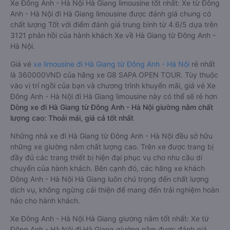
Xe Đông Anh - Hà Nội Hà Giang limousine tốt nhất: Xe từ Đông
Anh - Hà Nội đi Hà Giang limousine được đánh giá chung có
chất lượng Tốt với điểm đánh giá trung bình từ 4.6/5 dựa trên
3121 phản hồi của hành khách Xe về Hà Giang từ Đông Anh -
Hà Nội.
Giá vé
xe limousine đi Hà Giang từ Đông Anh - Hà Nội
rẻ nhất
là 360000VND của hãng xe G8 SAPA OPEN TOUR. Tùy thuộc
vào vị trí ngồi của bạn và chương trình khuyến mãi, giá vé Xe
Đông Anh - Hà Nội đi Hà Giang limousine này có thể sẽ rẻ hơn
Dòng xe đi Hà Giang từ Đông Anh - Hà Nội giường nằm chất
lượng cao: Thoải mái, giá cả tốt nhất
Những nhà xe đi Hà Giang từ Đông Anh - Hà Nội đều sở hữu
những xe giường nằm chất lượng cao. Trên xe được trang bị
đầy đủ các trang thiết bị hiện đại phục vụ cho nhu cầu di
chuyển của hành khách. Bên cạnh đó, các hãng xe khách
Đông Anh - Hà Nội Hà Giang luôn chú trọng đến chất lượng
dịch vụ, không ngừng cải thiện để mang đến trải nghiệm hoàn
hảo cho hành khách.
Xe Đông Anh - Hà Nội Hà Giang giường nằm tốt nhất: Xe từ
Đông Anh - Hà Nội đi Hà Giang giường nằm được đánh giá