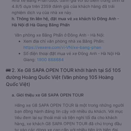
Nhà xe Bằng Phấn được đánh giá với số điểm trung bình là
4.8/5 dựa trên 2359 đánh giá của khách hàng đã trải
nghiệm dịch vụ của nhà xe này.
h. Thông tin liên hệ, đặt mua vé xe khách từ Đông Anh -
Hà Nội đi Hà Giang Bằng Phấn
Văn phòng xe Bằng Phấn ở Đông Anh - Hà Nội:
Xem địa chỉ văn phòng nhà xe Bằng Phấn:
https://vexere.com/vi-VN/xe-bang-phan
Số điện thoại đặt mua vé xe Đông Anh - Hà Nội Hà
Giang:
1900 888684
🚌 2. Xe G8 SAPA OPEN TOUR khởi hành tại Số 105
đường Hoàng Quốc Việt (Văn phòng 105 Hoàng
Quốc Việt)
a. Giới thiệu xe G8 SAPA OPEN TOUR
Hãng xe G8 SAPA OPEN TOUR là một trong những người
bạn đồng hành đáng tin cậy với nhiều du khách. Với mục
tiêu đem lại sự thoải mái và tiện nghi tối đa cho khách
hàng, xe khách G8 SAPA OPEN TOUR đã chú trọng đầu
tư vào các dòng xe cao cấp với nhiều tiện ích hiện đại.