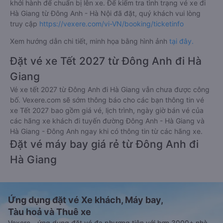
khởi hành để chuẩn bị lên xe. Để kiểm tra tình trạng vé xe đi
Hà Giang từ Đông Anh - Hà Nội đã đặt, quý khách vui lòng
truy cập
https://vexere.com/vi-VN/booking/ticketinfo
Xem hướng dẫn chi tiết, minh họa bằng hình ảnh
tại đây.
Đặt vé xe Tết 2027 từ Đông Anh đi Hà
Giang
Vé xe tết 2027 từ Đông Anh đi Hà Giang vẫn chưa được công
bố. Vexere.com sẽ sớm thông báo cho các bạn thông tin vé
xe Tết 2027 bao gồm giá vé, lịch trình, ngày giờ bán vé của
các hãng xe khách đi tuyến đường Đông Anh - Hà Giang và
Hà Giang - Đông Anh ngay khi có thông tin từ các hãng xe.
Đặt vé máy bay giá rẻ từ Đông Anh đi
Hà Giang
Ứng dụng đặt vé Xe khách, Máy bay,
Tàu hoả và Thuê xe
Vexere - ứng dụng đặt vé đa phương tiện với hơn 3000+ nhà