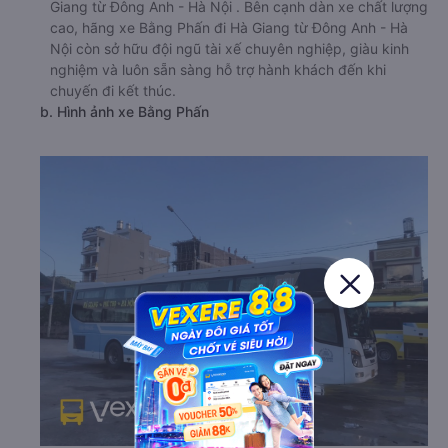
Giang từ Đông Anh - Hà Nội . Bên cạnh dàn xe chất lượng
cao, hãng xe Bằng Phấn đi Hà Giang từ Đông Anh - Hà
Nội còn sở hữu đội ngũ tài xế chuyên nghiệp, giàu kinh
nghiệm và luôn sẵn sàng hỗ trợ hành khách đến khi
chuyến đi kết thúc.
b. Hình ảnh xe Bằng Phấn