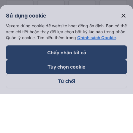
close
Sử dụng cookie
Vexere dùng cookie để website hoạt động ổn định. Bạn có thể
xem chi tiết hoặc thay đổi lựa chọn bất kỳ lúc nào trong phần
Quản lý cookie. Tìm hiểu thêm trong
Chính sách Cookie
.
Chấp nhận tất cả
Tùy chọn cookie
Từ chối
Theo dõi chúng tôi trên
Facebook
Tiktok
Youtube
Công ty TNHH Thương Mại Dịch Vụ Vexere
Địa chỉ đăng ký kinh doanh: 8C Chữ Đồng Tử, Phường Tân
Sơn Nhất, TP. Hồ Chí Minh, Việt Nam