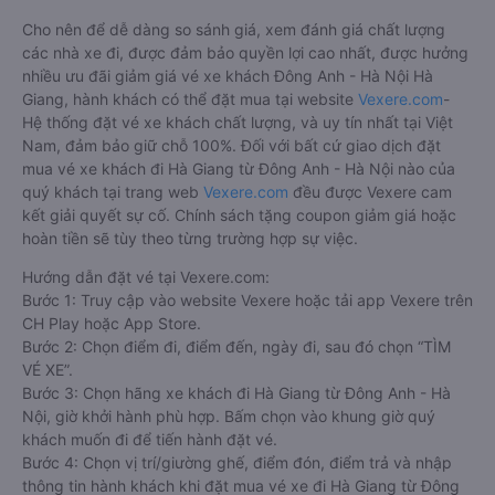
Cho nên để dễ dàng so sánh giá, xem đánh giá chất lượng
các nhà xe đi, được đảm bảo quyền lợi cao nhất, được hưởng
nhiều ưu đãi giảm giá vé xe khách Đông Anh - Hà Nội Hà
Giang, hành khách có thể đặt mua tại website
Vexere.com
-
Hệ thống đặt vé xe khách chất lượng, và uy tín nhất tại Việt
Nam, đảm bảo giữ chỗ 100%. Đối với bất cứ giao dịch đặt
mua vé xe khách đi Hà Giang từ Đông Anh - Hà Nội nào của
quý khách tại trang web
Vexere.com
đều được Vexere cam
kết giải quyết sự cố. Chính sách tặng coupon giảm giá hoặc
hoàn tiền sẽ tùy theo từng trường hợp sự việc.
Hướng dẫn đặt vé tại Vexere.com:
Bước 1: Truy cập vào website Vexere hoặc tải app Vexere trên
CH Play hoặc App Store.
Bước 2: Chọn điểm đi, điểm đến, ngày đi, sau đó chọn “TÌM
VÉ XE”.
Bước 3: Chọn hãng xe khách đi Hà Giang từ Đông Anh - Hà
Nội, giờ khởi hành phù hợp. Bấm chọn vào khung giờ quý
khách muốn đi để tiến hành đặt vé.
Bước 4: Chọn vị trí/giường ghế, điểm đón, điểm trả và nhập
thông tin hành khách khi đặt mua vé xe đi Hà Giang từ Đông