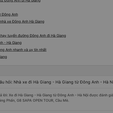
từ Đông Anh đi Hà Giang
nhưng nếu vậy thì trang web
cẩn thận khi chọn chỗ ngồi!
phải lỗi của công ty xe buýt
từ Đông Anh
đều hoàn hảo.
iá nhà xe Đông Anh Hà Giang
e chạy tuyến đường Đông Anh đi Hà Giang
nh - Hà Giang
ng Anh nhanh và uy tín nhất
Giang
âu hỏi: Nhà xe đi Hà Giang - Hà Giang từ Đông Anh - Hà N
rả lời: Xe đi Hà Giang - Hà Giang từ Đông Anh - Hà Nội được đánh gi
ằng Phấn, G8 SAPA OPEN TOUR, Cầu Mè.