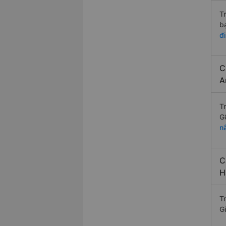
T
b
đ
C
A
T
G
n
C
H
T
G