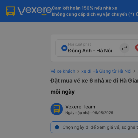
Cam kết hoàn 150% nếu nhà xe

không cung cấp dịch vụ vận chuyển (*)
in
Nơi xuất phát
import_export
Vé xe khách
xe đi Hà Giang từ Hà Nội
Đặt mua vé xe 6 nhà xe đi Hà Gia
mỗi ngày
Vexere Team
Ngày cập nhật: 06/08/2026
Chọn ngày đi để xem giá vé, số ghế t
info