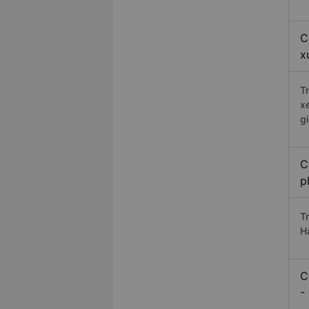
C
x
T
x
g
C
p
T
H
C
-