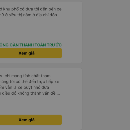
 ở khu phố cổ đưa tôi đến bến xe
nữ ở siêu thị nằm ở địa chỉ đón
ÔNG CẦN THANH TOÁN TRƯỚC
Xem giá
.v. chỉ mang tính chất tham
húng tôi có thể đến trực tiếp xe
iểm vẫn là xe buýt nhỏ đưa
g điều đó không thành vấn đề.
ờ từ Hà Nội nhưng đã nghỉ rất
 hành khách tôi đoán vậy và chỉ
 rất tốt. Không có WC trên xe
 bạn sẽ nghỉ 30 phút hai lần ở
Xem giá
ghìn đồng để sử dụng phòng
à cũng có thể mua rất nhiều đồ