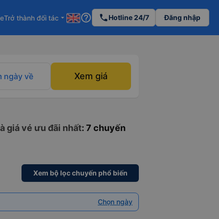
help_outline
phone
Hotline 24/7
Đăng nhập
re
Trở thành đối tác
arrow_drop_down
Xem giá
 ngày về
à giá vé ưu đãi nhất
: 7 chuyến
Xem bộ lọc chuyến phổ biến
Chọn ngày