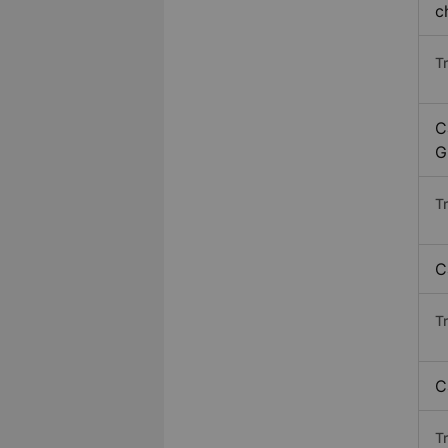
c
T
C
G
T
C
T
C
T