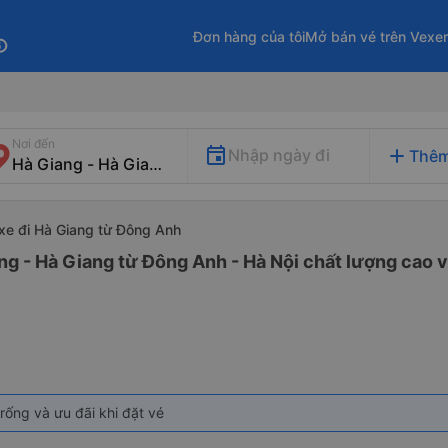
Đơn hàng của tôi
Mở bán vé trên Vexe
fo
Nơi đến
add
Nhập ngày đi
Thêm
xe đi Hà Giang từ Đông Anh
ng - Hà Giang từ Đông Anh - Hà Nội chất lượng cao v
rống và ưu đãi khi đặt vé