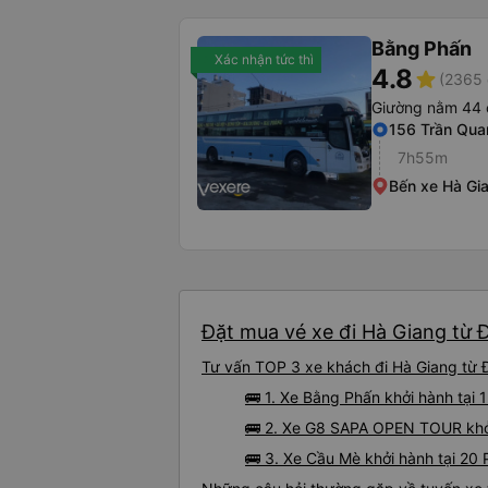
Bằng Phấn
Xác nhận tức thì
4.8
star
(2365 
Giường nằm 44 
156 Trần Qua
7h55m
Bến xe Hà Gi
Đặt mua vé xe đi Hà Giang từ 
Tư vấn TOP 3 xe khách đi Hà Giang từ Đ
🚌 1. Xe Bằng Phấn khởi hành tại
🚌 2. Xe G8 SAPA OPEN TOUR khởi
🚌 3. Xe Cầu Mè khởi hành tại 20