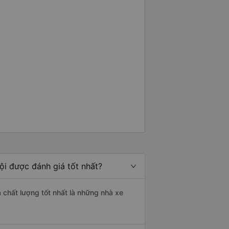
 không ghi rõ, vì vậy hãy cực kỳ
 Một lần nữa, hoàn toàn không
 - mọi thứ về chuyến đi của tôi
ội được đánh giá tốt nhất?
á chất lượng tốt nhất là những nhà xe