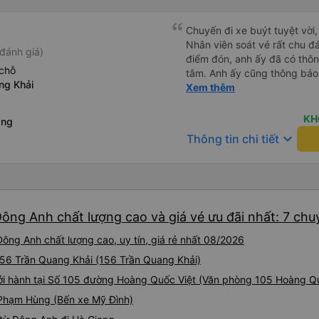
ăn nhẹ và thức ăn khác nhau
nhớ rằng đôi khi chất lượng
Chuyến đi xe buýt tuyệt vời,
thể rất rung lắc. Chúng tôi 
Nhân viên soát vé rất chu đá
đánh giá)
cùng của xe buýt và bạn có 
điểm đón, anh ấy đã có thông
nhiều, những ghế dưới ngay
chỗ
tâm. Anh ấy cũng thông báo
hơn nhiều và chúng tôi có t
ng Khải
cuối cùng ở Sa Pa để hành k
Xem thêm
Nhìn chung là một hành trình 
và nói rõ thời gian dừng nghỉ
chỉ có 2 điểm cần phê bình -
KH
ang
phải lỗi của công ty xe buýt
keyboard_arrow_down
Thông tin chi tiết
vé tôi đặt qua Vexere - thờ
là 45 phút trước giờ khởi hà
nhưng thực tế chúng tôi đã 
thêm hành khách khoảng một
Hà Giang! Điều đó không phả
Đông Anh chất lượng cao và giá vé ưu đãi nhất: 7 chu
thấy thoải mái (và tôi biết 
tôi vì thời gian đón khách củ
ông Anh chất lượng cao, uy tín, giá rẻ nhất 08/2026
lại đi qua đúng điểm dừng của
muốn ngồi thêm một tiếng đ
 156 Trần Quang Khải (156 Trần Quang Khải)
có lý do gì chứ? Ngoài ra, k
 hành tại Số 105 đường Hoàng Quốc Việt (Văn phòng 105 Hoàng Qu
dụng bị sai nên mặc dù số gh
 Phạm Hùng (Bến xe Mỹ Đình)
không như tôi mong đợi (phía
giường tầng trên thay vì tầng 