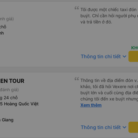
Tôi được một chiếc taxi đón
buýt. Chỉ cần hỏi người phụ 
nh giá)
và trả tiền ở đó.
chỗ
nh
KH
keyboard_arrow_down
Thông tin chi tiết
PEN TOUR
Thông tin về địa điểm đón v
khảo, tôi đã hỏi Vexere nơi c
đánh giá)
buýt lớn và cuối cùng địa đ
g 24 chỗ
chúng tôi đến xe buýt nhưn
5 Hoàng Quốc Việt
Chúng tôi khởi hành đúng gi
Xem thêm
lâu ở sân bay để đợi một số
đến Sa Pa muộn 30 phút nên
 Giang
buýt nên hãy cân nhắc nhưng
keyboard_arrow_down
Thông tin chi tiết
khu vực đường cao tốc (3 n
tắm và chúng rất sạch sẽ) v