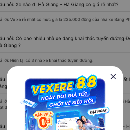
âu hỏi: Xe nào đi Hà Giang - Hà Giang có giá rẻ nhất?
rả lời: Vé xe rẻ nhất có mức giá là 235.000 đồng của nhà xe Bằng P
âu hỏi: Có bao nhiêu nhà xe đang khai thác tuyến đường Đ
à Giang ?
ả lời: Hiện tại có 3 nhà xe khai thác tuyến đường.
âu hỏi: Từ Đông Anh - Hà Nội đi Hà Giang - Hà Giang mất b
ằng xe khách?
rả lời: Thời gian di chuyển bằng xe khách từ Đông Anh - Hà Nội đi H
ật độ giao thông thuận lợi.
âu hỏi: Khoảng cách từ Đông Anh - Hà Nội đi Hà Giang - H