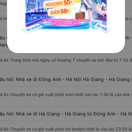
huyển bằng xe khách?
rả lời: Đoạn đường đi Hà Giang - Hà Giang từ Đông Anh - Hà Nội có 
âu hỏi: Mỗi ngày có bao nhiêu chuyến xe khách Đông Anh -
iang ?
rả lời: Trung bình mỗi ngày có khoảng 7 chuyến xe bắt đầu từ 7:30 
âu hỏi: Nhà xe đi Đông Anh - Hà Nội Hà Giang - Hà Giang 
rả lời: Chuyến xe có giờ xuất phát sớm nhất vào lúc 7:30 là của nhà
âu hỏi: Nhà xe đi Hà Giang - Hà Giang từ Đông Anh - Hà Nộ
rả lời: Chuyến xe có giờ xuất phát trễ (muộn) nhất là vào lúc 23:20 