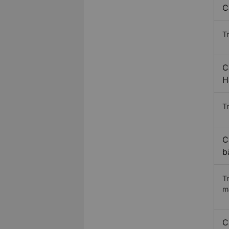
C
T
C
H
Tr
C
b
T
m
C