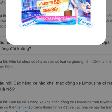
uất sắc, cao cấp nhất?
rả lời: Những hãng xe đi Đống Đa - Hà Nội Nam Định - Nam Định chất 
e Nam Định Limousine đi Nam Định - Nam Định từ Đống Đa - Hà Nội vớ
60 đánh giá của khách hàng).
âu hỏi: Có loại xe Đống Đa - Hà Nội Nam Định - Nam Định 
hòng đôi không?
rả lời: Hiện tại chưa có nhà xe nào có loại xe giường nằm đôi khai t
am Định.
âu hỏi: Các hãng xe nào khai thác dòng xe Limousine đi 
 Hà Nội?
rả lời: Hiện tại có 1 hãng xe khai thác dòng xe Limousine trên tuyế
ạn có thể tham khảo thêm thông tin và đặt vé các nhà xe này tại tra