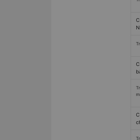
C
N
Tr
C
b
T
m
C
c
T