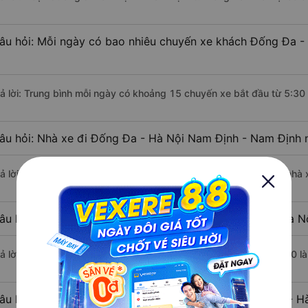
âu hỏi: Mỗi ngày có bao nhiêu chuyến xe khách Đống Đa -
rả lời: Trung bình mỗi ngày có khoảng 15 chuyến xe bắt đầu từ 5:30
âu hỏi: Nhà xe đi Đống Đa - Hà Nội Nam Định - Nam Định 
rả lời: Chuyến xe có giờ xuất phát sớm nhất vào lúc 5:30 là của nhà
âu hỏi: Nhà xe đi Nam Định - Nam Định từ Đống Đa - Hà Nộ
rả lời: Chuyến xe có giờ xuất phát trễ (muộn) nhất là vào lúc 19:30 
âu hỏi: Review xe đi Nam Định - Nam Định từ Đống Đa - Hà