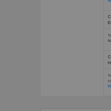
N
C
Đ
T
N
C
H
T
c
Đ