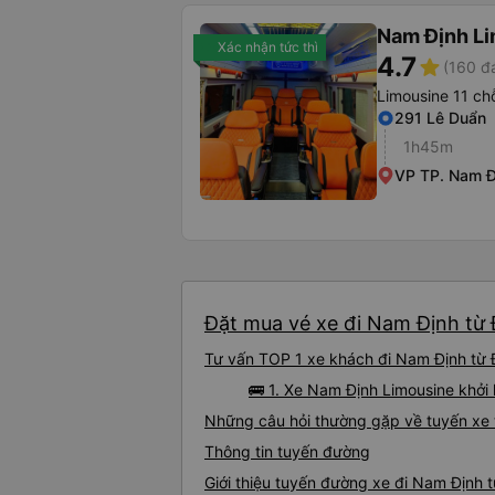
Nam Định L
Xác nhận tức thì
4.7
star
(160 đ
Limousine 11 ch
291 Lê Duẩn
1h45m
VP TP. Nam Đ
Đặt mua vé xe đi Nam Định từ 
Tư vấn TOP 1 xe khách đi Nam Định từ Đ
🚌 1. Xe Nam Định Limousine khởi
Những câu hỏi thường gặp về tuyến xe
Thông tin tuyến đường
Giới thiệu tuyến đường xe đi Nam Định 