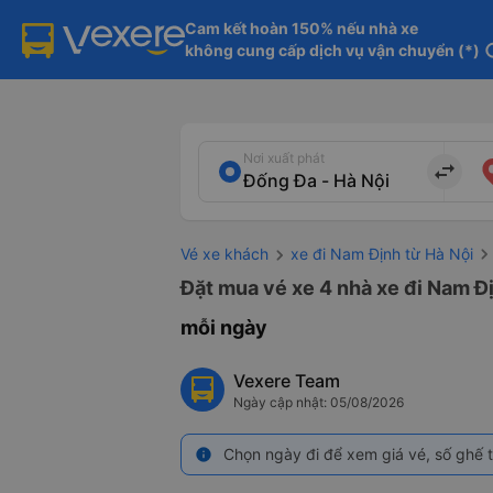
Cam kết hoàn 150% nếu nhà xe

không cung cấp dịch vụ vận chuyển (*)
in
Nơi xuất phát
import_export
Vé xe khách
xe đi Nam Định từ Hà Nội
Đặt mua vé xe 4 nhà xe đi Nam Đị
mỗi ngày
Vexere Team
Ngày cập nhật: 05/08/2026
Chọn ngày đi để xem giá vé, số ghế t
info