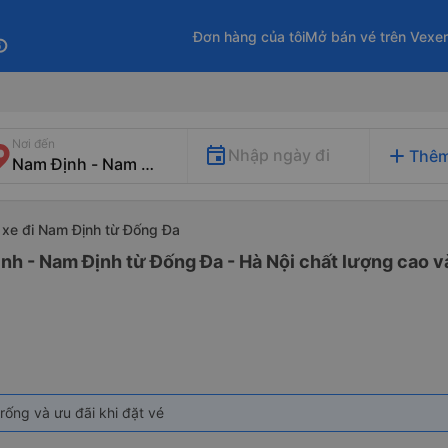
Đơn hàng của tôi
Mở bán vé trên Vexe
fo
Nơi đến
add
Nhập ngày đi
Thêm
xe đi Nam Định từ Đống Đa
nh - Nam Định từ Đống Đa - Hà Nội chất lượng cao và
rống và ưu đãi khi đặt vé