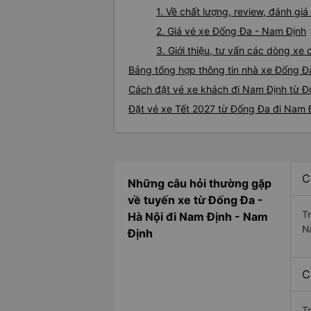
1. Về chất lượng, review, đánh g
2. Giá vé xe Đống Đa - Nam Định
3. Giới thiệu, tư vấn các dòng x
Bảng tổng hợp thông tin nhà xe Đống Đ
Cách đặt vé xe khách đi Nam Định từ Đ
Đặt vé xe Tết 2027 từ Đống Đa đi Nam 
C
Những câu hỏi thường gặp
về tuyến xe từ Đống Đa -
T
Hà Nội đi Nam Định - Nam
N
Định
C
T