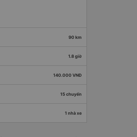
90 km
1.8 giờ
140.000 VNĐ
15 chuyến
1 nhà xe