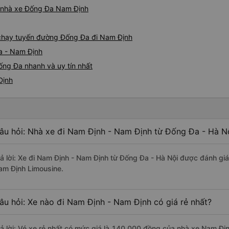
iá nhà xe Đống Đa Nam Định
e chạy tuyến đường Đống Đa đi Nam Định
a - Nam Định
ống Đa nhanh và uy tín nhất
Định
âu hỏi: Nhà xe đi Nam Định - Nam Định từ Đống Đa - Hà Nộ
rả lời: Xe đi Nam Định - Nam Định từ Đống Đa - Hà Nội được đánh giá
am Định Limousine.
âu hỏi: Xe nào đi Nam Định - Nam Định có giá rẻ nhất?
rả lời: Vé xe rẻ nhất có mức giá là 140.000 đồng của nhà xe Nam Đị