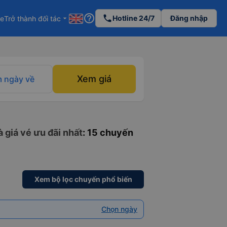
help_outline
phone
Hotline 24/7
Đăng nhập
re
Trở thành đối tác
arrow_drop_down
Xem giá
 ngày về
 giá vé ưu đãi nhất
: 15 chuyến
Xem bộ lọc chuyến phổ biến
Chọn ngày