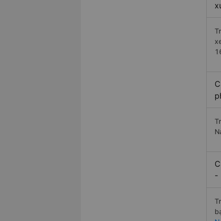
x
T
x
1
C
p
T
N
C
-
T
b