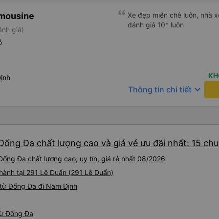
imousine
Xe đẹp miễn chê luôn, nhà xe
đánh giá 10* luôn
ánh giá)
ỗ
KH
ịnh
keyboard_arrow_down
Thông tin chi tiết
Đống Đa chất lượng cao và giá vé ưu đãi nhất: 15 ch
ống Đa chất lượng cao, uy tín, giá rẻ nhất 08/2026
 hành tại 291 Lê Duẩn (291 Lê Duẩn)
 từ Đống Đa đi Nam Định
từ Đống Đa