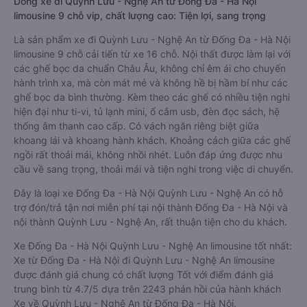
Dòng xe đi Quỳnh Lưu - Nghệ An từ Đống Đa - Hà Nội
limousine 9 chỗ vip, chất lượng cao: Tiện lợi, sang trọng
Là sản phẩm xe đi Quỳnh Lưu - Nghệ An từ Đống Đa - Hà Nội
limousine 9 chỗ cải tiến từ xe 16 chỗ. Nội thất được làm lại với
các ghế bọc da chuẩn Châu Âu, không chỉ êm ái cho chuyến
hành trình xa, mà còn mát mẻ và không hề bị hầm bí như các
ghế bọc da bình thường. Kèm theo các ghế có nhiều tiện nghi
hiện đại như ti-vi, tủ lạnh mini, ổ cắm usb, đèn đọc sách, hệ
thống âm thanh cao cấp. Có vách ngăn riêng biệt giữa
khoang lái và khoang hành khách. Khoảng cách giữa các ghế
ngồi rất thoải mái, không nhồi nhét. Luôn đáp ứng được nhu
cầu về sang trọng, thoải mái và tiện nghi trong việc di chuyển.
Đây là loại xe Đống Đa - Hà Nội Quỳnh Lưu - Nghệ An có hỗ
trợ đón/trả tận nơi miễn phí tại nội thành Đống Đa - Hà Nội và
nội thành Quỳnh Lưu - Nghệ An, rất thuận tiện cho du khách.
Xe Đống Đa - Hà Nội Quỳnh Lưu - Nghệ An limousine tốt nhất:
Xe từ Đống Đa - Hà Nội đi Quỳnh Lưu - Nghệ An limousine
được đánh giá chung có chất lượng Tốt với điểm đánh giá
trung bình từ 4.7/5 dựa trên 2243 phản hồi của hành khách
Xe về Quỳnh Lưu - Nghệ An từ Đống Đa - Hà Nội.