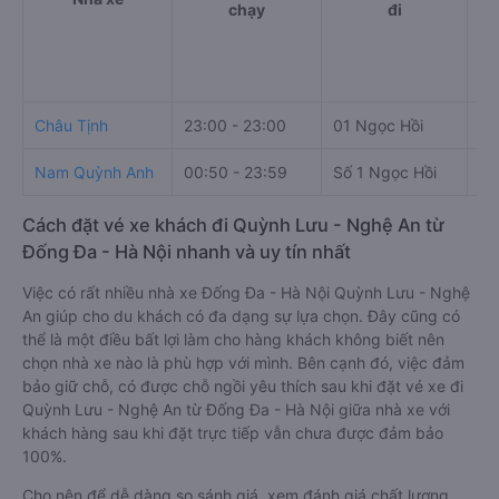
chạy
đi
Châu Tịnh
23:00 - 23:00
01 Ngọc Hồi
Tr
Nam Quỳnh Anh
00:50 - 23:59
Số 1 Ngọc Hồi
Đư
Cách đặt vé xe khách đi Quỳnh Lưu - Nghệ An từ
Đống Đa - Hà Nội nhanh và uy tín nhất
Việc có rất nhiều nhà xe Đống Đa - Hà Nội Quỳnh Lưu - Nghệ
An giúp cho du khách có đa dạng sự lựa chọn. Đây cũng có
thể là một điều bất lợi làm cho hàng khách không biết nên
chọn nhà xe nào là phù hợp với mình. Bên cạnh đó, việc đảm
bảo giữ chỗ, có được chỗ ngồi yêu thích sau khi đặt vé xe đi
Quỳnh Lưu - Nghệ An từ Đống Đa - Hà Nội giữa nhà xe với
khách hàng sau khi đặt trực tiếp vẫn chưa được đảm bảo
100%.
Cho nên để dễ dàng so sánh giá, xem đánh giá chất lượng