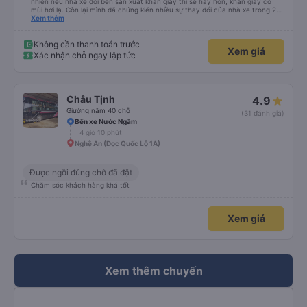
nhiên nếu nhà xe đổi bên sản xuất khăn giấy thì sẽ hay hơn, khăn giấy có
mùi hơi lạ. Còn lại mình đã chứng kiến nhiều sự thay đổi của nhà xe trong 2
tháng vừa rồi: tài xế và phụ xe ngày càng thân thiện, quy trình phục vụ rõ
Xem thêm
ràng và phục vụ nhanh chóng, đã giải quyết điểm nghẽn trung chuyển ở Hà
Nội khi đã phân vùng từng xe
Không cần thanh toán trước
Xem giá
Xác nhận chỗ ngay lập tức
Châu Tịnh
4.9
Giường nằm 40 chỗ
(31 đánh giá)
Bến xe Nước Ngầm
4 giờ 10 phút
Nghệ An (Dọc Quốc Lộ 1A)
Được ngồi đúng chỗ đã đặt
Chăm sóc khách hàng khá tốt
Xem giá
Xem thêm chuyến