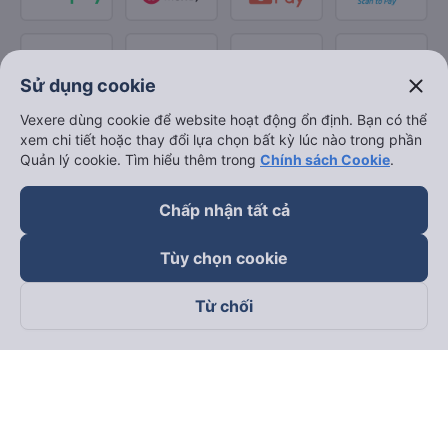
close
Sử dụng cookie
Vexere dùng cookie để website hoạt động ổn định. Bạn có thể
xem chi tiết hoặc thay đổi lựa chọn bất kỳ lúc nào trong phần
Quản lý cookie. Tìm hiểu thêm trong
Chính sách Cookie
.
Chấp nhận tất cả
Tùy chọn cookie
Từ chối
Theo dõi chúng tôi trên
Facebook
Tiktok
Youtube
Công ty TNHH Thương Mại Dịch Vụ Vexere