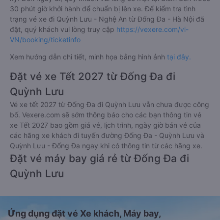
30 phút giờ khởi hành để chuẩn bị lên xe. Để kiểm tra tình
trạng vé xe đi Quỳnh Lưu - Nghệ An từ Đống Đa - Hà Nội đã
đặt, quý khách vui lòng truy cập
https://vexere.com/vi-
VN/booking/ticketinfo
Xem hướng dẫn chi tiết, minh họa bằng hình ảnh
tại đây.
Đặt vé xe Tết 2027 từ Đống Đa đi
Quỳnh Lưu
Vé xe tết 2027 từ Đống Đa đi Quỳnh Lưu vẫn chưa được công
bố. Vexere.com sẽ sớm thông báo cho các bạn thông tin vé
xe Tết 2027 bao gồm giá vé, lịch trình, ngày giờ bán vé của
các hãng xe khách đi tuyến đường Đống Đa - Quỳnh Lưu và
Quỳnh Lưu - Đống Đa ngay khi có thông tin từ các hãng xe.
Đặt vé máy bay giá rẻ từ Đống Đa đi
Quỳnh Lưu
Ứng dụng đặt vé Xe khách, Máy bay,