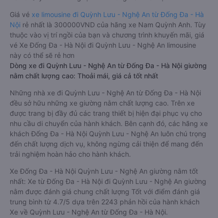
Giá vé
xe limousine đi Quỳnh Lưu - Nghệ An từ Đống Đa - Hà
Nội
rẻ nhất là 300000VND của hãng xe Nam Quỳnh Anh. Tùy
thuộc vào vị trí ngồi của bạn và chương trình khuyến mãi, giá
vé Xe Đống Đa - Hà Nội đi Quỳnh Lưu - Nghệ An limousine
này có thể sẽ rẻ hơn
Dòng xe đi Quỳnh Lưu - Nghệ An từ Đống Đa - Hà Nội giường
nằm chất lượng cao: Thoải mái, giá cả tốt nhất
Những nhà xe đi Quỳnh Lưu - Nghệ An từ Đống Đa - Hà Nội
đều sở hữu những xe giường nằm chất lượng cao. Trên xe
được trang bị đầy đủ các trang thiết bị hiện đại phục vụ cho
nhu cầu di chuyển của hành khách. Bên cạnh đó, các hãng xe
khách Đống Đa - Hà Nội Quỳnh Lưu - Nghệ An luôn chú trọng
đến chất lượng dịch vụ, không ngừng cải thiện để mang đến
trải nghiệm hoàn hảo cho hành khách.
Xe Đống Đa - Hà Nội Quỳnh Lưu - Nghệ An giường nằm tốt
nhất: Xe từ Đống Đa - Hà Nội đi Quỳnh Lưu - Nghệ An giường
nằm được đánh giá chung chất lượng Tốt với điểm đánh giá
trung bình từ 4.7/5 dựa trên 2243 phản hồi của hành khách
Xe về Quỳnh Lưu - Nghệ An từ Đống Đa - Hà Nội.