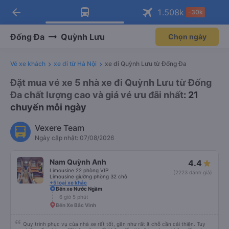
arrow_back
Tải app Vexere ngay!
Tải app Vexere
1.508
k
-30k
Mở app
Mở app
Nhận ưu đãi thành viên độc
-30k/ghế khi đặt vé máy bay qua
quyền
app
Đống Đa
Quỳnh Lưu
Chọn ngày
Vé xe khách
xe đi từ Hà Nội
xe đi Quỳnh Lưu từ Đống Đa
Đặt mua vé xe 5 nhà xe đi Quỳnh Lưu từ Đống
Đa chất lượng cao và giá vé ưu đãi nhất
: 21
chuyến mỗi ngày
Vexere Team
Ngày cập nhật: 07/08/2026
Nam Quỳnh Anh
4.4
Limousine 22 phòng VIP
(2223 đánh giá)
Limousine giường phòng 32 chỗ
+5 loại xe khác
Bến xe Nước Ngầm
6 giờ 5 phút
Bến Xe Bắc Vinh
Quy trình phục vụ của nhà xe rất tốt, gần như rất ít chỗ cần cải thiện. Tuy