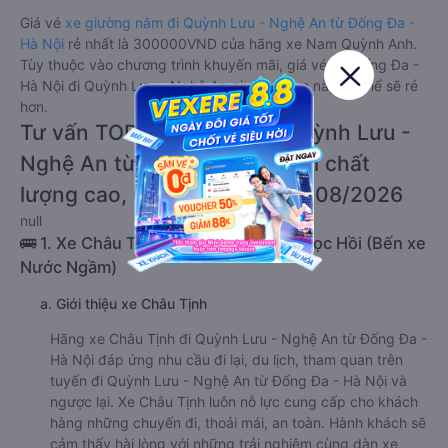
Giá vé
xe giường nằm đi Quỳnh Lưu - Nghệ An từ Đống Đa -
Hà Nội
rẻ nhất là 300000VND của hãng xe Nam Quỳnh Anh.
Tùy thuộc vào chương trình khuyến mãi, giá vé Xe Đống Đa -
Hà Nội đi Quỳnh Lưu - Nghệ An giường nằm này có thể sẽ rẻ
hơn.
Tư vấn TOP 2 xe khách đi Quỳnh Lưu -
Nghệ An từ Đống Đa - Hà Nội chất
lượng cao, uy tín, giá rẻ nhất 08/2026
null
🚌 1. Xe Châu Tịnh khởi hành tại 01 Ngọc Hồi (Bến xe
Nước Ngầm)
a. Giới thiệu xe Châu Tịnh
Hãng xe Châu Tịnh đi Quỳnh Lưu - Nghệ An từ Đống Đa -
Hà Nội đáp ứng nhu cầu đi lại, du lịch, tham quan trên
tuyến đi Quỳnh Lưu - Nghệ An từ Đống Đa - Hà Nội và
ngược lại. Xe Châu Tịnh luôn nỗ lực cung cấp cho khách
hàng những chuyến đi, thoải mái, an toàn. Hành khách sẽ
cảm thấy hài lòng với những trải nghiệm cùng dàn xe