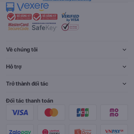
keyboard_arrow_down
Về chúng tôi
keyboard_arrow_down
Hỗ trợ
keyboard_arrow_down
Trở thành đối tác
Đối tác thanh toán