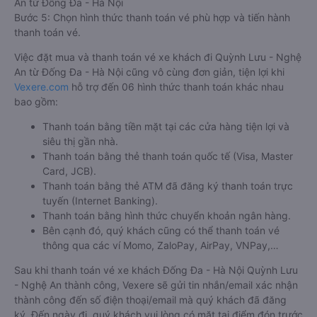
An từ Đống Đa - Hà Nội
Bước 5: Chọn hình thức thanh toán vé phù hợp và tiến hành
thanh toán vé.
Việc đặt mua và thanh toán vé xe khách đi Quỳnh Lưu - Nghệ
An từ Đống Đa - Hà Nội cũng vô cùng đơn giản, tiện lợi khi
Vexere.com
hỗ trợ đến 06 hình thức thanh toán khác nhau
bao gồm:
Thanh toán bằng tiền mặt tại các cửa hàng tiện lợi và
siêu thị gần nhà.
Thanh toán bằng thẻ thanh toán quốc tế (Visa, Master
Card, JCB).
Thanh toán bằng thẻ ATM đã đăng ký thanh toán trực
tuyến (Internet Banking).
Thanh toán bằng hình thức chuyển khoản ngân hàng.
Bên cạnh đó, quý khách cũng có thể thanh toán vé
thông qua các ví Momo, ZaloPay, AirPay, VNPay,…
Sau khi thanh toán vé xe khách Đống Đa - Hà Nội Quỳnh Lưu
- Nghệ An thành công, Vexere sẽ gửi tin nhắn/email xác nhận
thành công đến số điện thoại/email mà quý khách đã đăng
ký. Đến ngày đi, quý khách vui lòng có mặt tại điểm đón trước