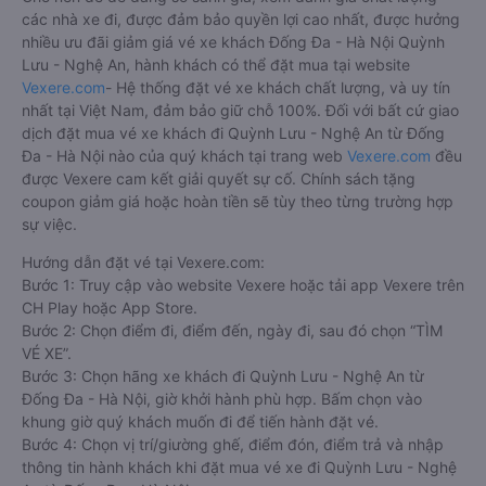
các nhà xe đi, được đảm bảo quyền lợi cao nhất, được hưởng
nhiều ưu đãi giảm giá vé xe khách Đống Đa - Hà Nội Quỳnh
Lưu - Nghệ An, hành khách có thể đặt mua tại website
Vexere.com
- Hệ thống đặt vé xe khách chất lượng, và uy tín
nhất tại Việt Nam, đảm bảo giữ chỗ 100%. Đối với bất cứ giao
dịch đặt mua vé xe khách đi Quỳnh Lưu - Nghệ An từ Đống
Đa - Hà Nội nào của quý khách tại trang web
Vexere.com
đều
được Vexere cam kết giải quyết sự cố. Chính sách tặng
coupon giảm giá hoặc hoàn tiền sẽ tùy theo từng trường hợp
sự việc.
Hướng dẫn đặt vé tại Vexere.com:
Bước 1: Truy cập vào website Vexere hoặc tải app Vexere trên
CH Play hoặc App Store.
Bước 2: Chọn điểm đi, điểm đến, ngày đi, sau đó chọn “TÌM
VÉ XE”.
Bước 3: Chọn hãng xe khách đi Quỳnh Lưu - Nghệ An từ
Đống Đa - Hà Nội, giờ khởi hành phù hợp. Bấm chọn vào
khung giờ quý khách muốn đi để tiến hành đặt vé.
Bước 4: Chọn vị trí/giường ghế, điểm đón, điểm trả và nhập
thông tin hành khách khi đặt mua vé xe đi Quỳnh Lưu - Nghệ