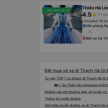
Thiên Hà Li
Xác nhận tức thì
4.5
star
(71 đá
Limousine 19 p
Văn phòng Ng
7h
Bến xe Hà Tĩ
Đặt mua vé xe đi Thạch Hà từ 
Tư vấn TOP 1 xe khách đi Thạch Hà từ Đ
🚌 1. Xe Thiên Hà Limousine khởi
Những câu hỏi thường gặp về tuyến xe
Thông tin tuyến đường
Giới thiệu tuyến đường xe đi Thạch Hà 