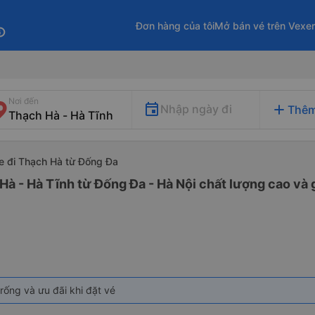
Đơn hàng của tôi
Mở bán vé trên Vexe
fo
Nơi đến
add
Nhập ngày đi
Thêm
e đi Thạch Hà từ Đống Đa
Hà - Hà Tĩnh từ Đống Đa - Hà Nội chất lượng cao và g
rống và ưu đãi khi đặt vé