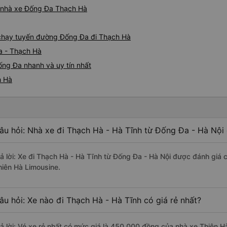
iá nhà xe Đống Đa Thạch Hà
e chạy tuyến đường Đống Đa đi Thạch Hà
a - Thạch Hà
ống Đa nhanh và uy tín nhất
h Hà
âu hỏi: Nhà xe đi Thạch Hà - Hà Tĩnh từ Đống Đa - Hà Nội 
rả lời: Xe đi Thạch Hà - Hà Tĩnh từ Đống Đa - Hà Nội được đánh giá 
hiên Hà Limousine.
âu hỏi: Xe nào đi Thạch Hà - Hà Tĩnh có giá rẻ nhất?
rả lời: Vé xe rẻ nhất có mức giá là 450.000 đồng của nhà xe Thiên H