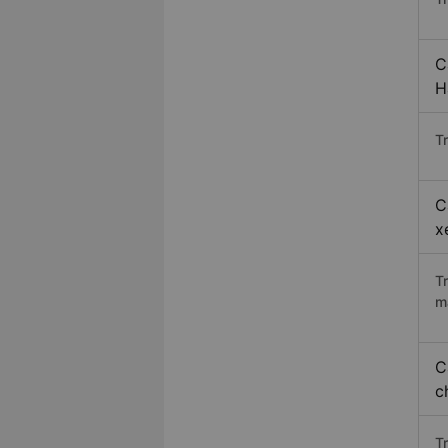
C
H
Tr
C
x
T
m
C
c
T