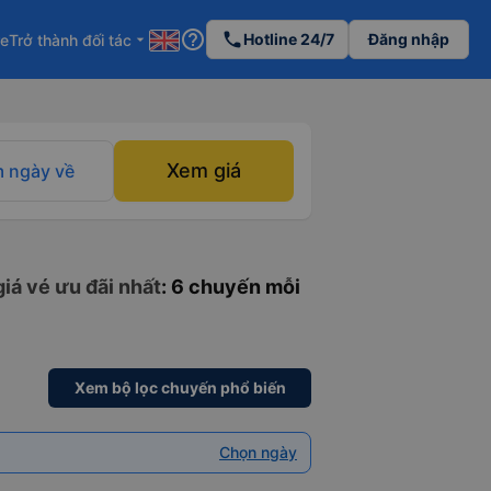
help_outline
phone
Hotline 24/7
Đăng nhập
re
Trở thành đối tác
arrow_drop_down
Xem giá
 ngày về
iá vé ưu đãi nhất
: 6 chuyến mỗi
Xem bộ lọc chuyến phổ biến
Chọn ngày