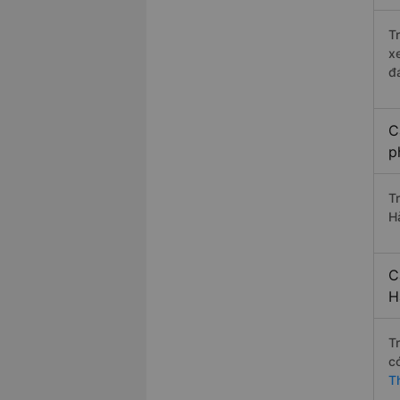
T
x
đ
C
p
T
H
C
H
T
c
T