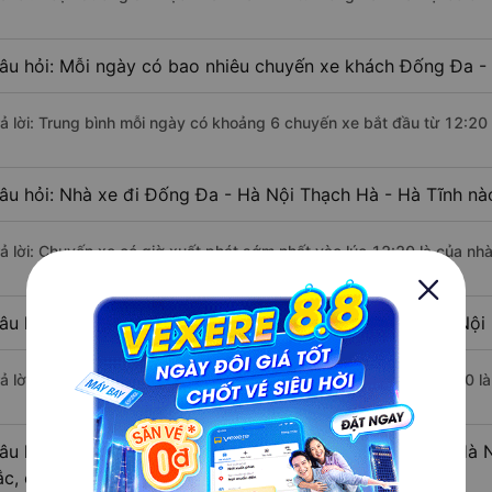
âu hỏi: Mỗi ngày có bao nhiêu chuyến xe khách Đống Đa - 
rả lời: Trung bình mỗi ngày có khoảng 6 chuyến xe bắt đầu từ 12:20
âu hỏi: Nhà xe đi Đống Đa - Hà Nội Thạch Hà - Hà Tĩnh nà
rả lời: Chuyến xe có giờ xuất phát sớm nhất vào lúc 12:20 là của nh
âu hỏi: Nhà xe đi Thạch Hà - Hà Tĩnh từ Đống Đa - Hà Nội 
rả lời: Chuyến xe có giờ xuất phát trễ (muộn) nhất là vào lúc 22:30 
âu hỏi: Review xe đi Thạch Hà - Hà Tĩnh từ Đống Đa - Hà N
ắc, cao cấp nhất?