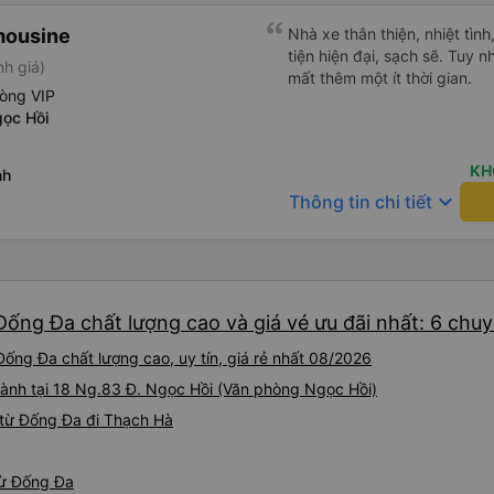
mousine
Nhà xe thân thiện, nhiệt tìn
tiện hiện đại, sạch sẽ. Tuy 
nh giá)
mất thêm một ít thời gian.
hòng VIP
ọc Hồi
KH
nh
keyboard_arrow_down
Thông tin chi tiết
Đống Đa chất lượng cao và giá vé ưu đãi nhất: 6 chu
ống Đa chất lượng cao, uy tín, giá rẻ nhất 08/2026
 hành tại 18 Ng.83 Đ. Ngọc Hồi (Văn phòng Ngọc Hồi)
 từ Đống Đa đi Thạch Hà
từ Đống Đa