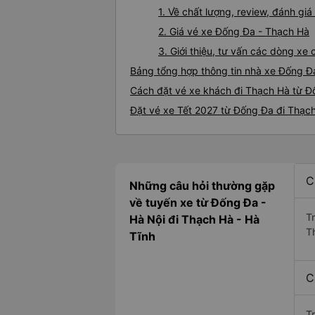
1. Về chất lượng, review, đánh g
2. Giá vé xe Đống Đa - Thạch Hà
3. Giới thiệu, tư vấn các dòng x
Bảng tổng hợp thông tin nhà xe Đống Đ
Cách đặt vé xe khách đi Thạch Hà từ Đ
Đặt vé xe Tết 2027 từ Đống Đa đi Thạc
C
Những câu hỏi thường gặp
về tuyến xe từ Đống Đa -
T
Hà Nội đi Thạch Hà - Hà
T
Tĩnh
C
T