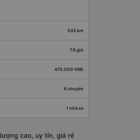
533 km
7.6 giờ
475.000 VNĐ
6 chuyến
1 nhà xe
ợng cao, uy tín, giá rẻ