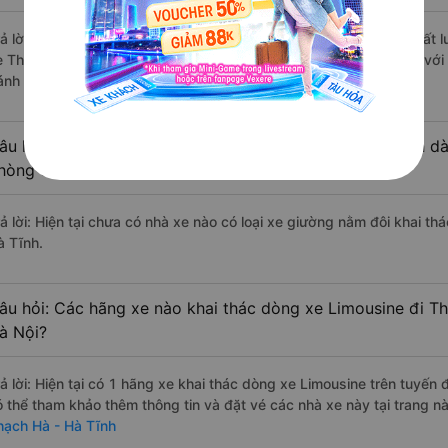
rả lời: Những hãng xe đi Đống Đa - Hà Nội Thạch Hà - Hà Tĩnh chất l
e Thiên Hà Limousine đi Thạch Hà - Hà Tĩnh từ Đống Đa - Hà Nội với 
ánh giá của khách hàng).
âu hỏi: Có loại xe Đống Đa - Hà Nội Thạch Hà - Hà Tĩnh dà
hòng đôi không?
rả lời: Hiện tại chưa có nhà xe nào có loại xe giường nằm đôi khai t
à Tĩnh.
âu hỏi: Các hãng xe nào khai thác dòng xe Limousine đi T
à Nội?
rả lời: Hiện tại có 1 hãng xe khai thác dòng xe Limousine trên tuyến
ó thể tham khảo thêm thông tin và đặt vé các nhà xe này tại trang nà
hạch Hà - Hà Tĩnh