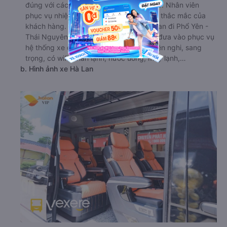
đúng với các điểm đón cố định hẹn trước. Nhân viên
phục vụ nhiệt tình, luôn sẵn giải đáp mọi thắc mắc của
khách hàng. Bên cạnh đó, hãng xe Hà Lan đi Phổ Yên -
Thái Nguyên từ Đống Đa - Hà Nội cũng đưa vào phục vụ
hệ thống xe đời mới cung cấp nội thất tiện nghi, sang
trọng, có wifi, khăn lạnh, nước uống, máy lạnh,…
b. Hình ảnh xe Hà Lan