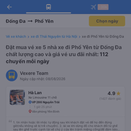
arrow_back
Tải app Vexere ngay!
Tải app Vexere
-30k
Mở app
Mở app
Nhận ưu đãi thành viên độc
-30k/ghế khi đặt vé máy bay qua
quyền
app
Đống Đa
Phổ Yên
Chọn ngày
Vé xe khách
xe đi Thái Nguyên từ Hà Nội
xe đi Phổ Yên từ Đống Đa
Đặt mua vé xe 5 nhà xe đi Phổ Yên từ Đống Đa
chất lượng cao và giá vé ưu đãi nhất
: 112
chuyến mỗi ngày
Vexere Team
Ngày cập nhật: 08/08/2026
Hà Lan
4.9
Xe Limousine 11 chỗ
(1427 đánh giá)
VP 286 Nguyễn Trãi
1 giờ 25 phút
Văn phòng Yên Bình
1. tin nhắn hoặc lời nhắc tự động sau khi khách đặt vé để họ đến đúng
giờ(nếu không sẽ bị trễ chuyến). 2. lái xe khi dừng đỗ cho khách đổi từ ghế
sau lên ghế trước cạnh tài xế chú ý cửa lên tránh miệng cống(để đảm bảo