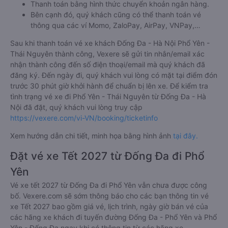
Thanh toán bằng hình thức chuyển khoản ngân hàng.
Bên cạnh đó, quý khách cũng có thể thanh toán vé
thông qua các ví Momo, ZaloPay, AirPay, VNPay,…
Sau khi thanh toán vé xe khách Đống Đa - Hà Nội Phổ Yên -
Thái Nguyên thành công, Vexere sẽ gửi tin nhắn/email xác
nhận thành công đến số điện thoại/email mà quý khách đã
đăng ký. Đến ngày đi, quý khách vui lòng có mặt tại điểm đón
trước 30 phút giờ khởi hành để chuẩn bị lên xe. Để kiểm tra
tình trạng vé xe đi Phổ Yên - Thái Nguyên từ Đống Đa - Hà
Nội đã đặt, quý khách vui lòng truy cập
https://vexere.com/vi-VN/booking/ticketinfo
Xem hướng dẫn chi tiết, minh họa bằng hình ảnh
tại đây.
Đặt vé xe Tết 2027 từ Đống Đa đi Phổ
Yên
Vé xe tết 2027 từ Đống Đa đi Phổ Yên vẫn chưa được công
bố. Vexere.com sẽ sớm thông báo cho các bạn thông tin vé
xe Tết 2027 bao gồm giá vé, lịch trình, ngày giờ bán vé của
các hãng xe khách đi tuyến đường Đống Đa - Phổ Yên và Phổ
Yên - Đống Đa ngay khi có thông tin từ các hãng xe.