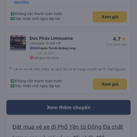
an toàn cho khách- tại HN: miệng cống bằng sắt chữ nhật dạng ô lưới, cửa
Xem thêm
miệng cống còn kết nối với vỉa hè tương đương 1 viên gạch lát viền vỉa hè
50-60cm. 3. Thái độ và tay nghề tài xế tốt. Bác tài đã cố gắng để về đến
Tng kịp 20h, để khách nối chuyến Xe 11 chỗ nên thoáng đãng.
Không cần thanh toán trước
Xem giá
Xác nhận chỗ ngay lập tức
Đức Phúc Limousine
4.7
Limousine 10 chỗ VIP
(208 đánh giá)
94H quán Trà đá đường Láng
1 giờ 25 phút
Nút giao Yên Bình
Lái xe vui vẻ, thân thiện; xe sạch sẽ; có xe trung chuyển tại TP Thái Nguyên
Không cần thanh toán trước
Xem giá
Xác nhận chỗ ngay lập tức
Xem thêm chuyến
Đặt mua vé xe đi Phổ Yên từ Đống Đa chất