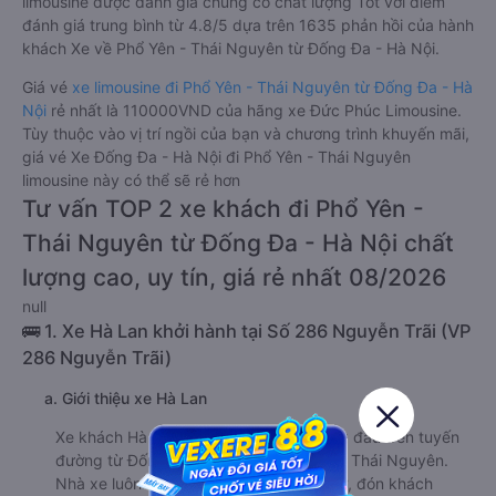
limousine được đánh giá chung có chất lượng Tốt với điểm
đánh giá trung bình từ 4.8/5 dựa trên 1635 phản hồi của hành
khách Xe về Phổ Yên - Thái Nguyên từ Đống Đa - Hà Nội.
Giá vé
xe limousine đi Phổ Yên - Thái Nguyên từ Đống Đa - Hà
Nội
rẻ nhất là 110000VND của hãng xe Đức Phúc Limousine.
Tùy thuộc vào vị trí ngồi của bạn và chương trình khuyến mãi,
giá vé Xe Đống Đa - Hà Nội đi Phổ Yên - Thái Nguyên
limousine này có thể sẽ rẻ hơn
Tư vấn TOP 2 xe khách đi Phổ Yên -
Thái Nguyên từ Đống Đa - Hà Nội chất
lượng cao, uy tín, giá rẻ nhất 08/2026
null
🚌 1. Xe Hà Lan khởi hành tại Số 286 Nguyễn Trãi (VP
286 Nguyễn Trãi)
a. Giới thiệu xe Hà Lan
Xe khách Hà Lan là thương hiệu xe hàng đầu trên tuyến
đường từ Đống Đa - Hà Nội đi Phổ Yên - Thái Nguyên.
Nhà xe luôn cam kết khởi hành đúng giờ, đón khách