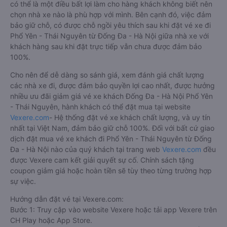
có thể là một điều bất lợi làm cho hàng khách không biết nên
chọn nhà xe nào là phù hợp với mình. Bên cạnh đó, việc đảm
bảo giữ chỗ, có được chỗ ngồi yêu thích sau khi đặt vé xe đi
Phổ Yên - Thái Nguyên từ Đống Đa - Hà Nội giữa nhà xe với
khách hàng sau khi đặt trực tiếp vẫn chưa được đảm bảo
100%.
Cho nên để dễ dàng so sánh giá, xem đánh giá chất lượng
các nhà xe đi, được đảm bảo quyền lợi cao nhất, được hưởng
nhiều ưu đãi giảm giá vé xe khách Đống Đa - Hà Nội Phổ Yên
- Thái Nguyên, hành khách có thể đặt mua tại website
Vexere.com
- Hệ thống đặt vé xe khách chất lượng, và uy tín
nhất tại Việt Nam, đảm bảo giữ chỗ 100%. Đối với bất cứ giao
dịch đặt mua vé xe khách đi Phổ Yên - Thái Nguyên từ Đống
Đa - Hà Nội nào của quý khách tại trang web
Vexere.com
đều
được Vexere cam kết giải quyết sự cố. Chính sách tặng
coupon giảm giá hoặc hoàn tiền sẽ tùy theo từng trường hợp
sự việc.
Hướng dẫn đặt vé tại Vexere.com:
Bước 1: Truy cập vào website Vexere hoặc tải app Vexere trên
CH Play hoặc App Store.