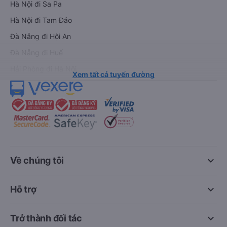
Hà Nội đi Sa Pa
Hà Nội đi Tam Đảo
Đà Nẵng đi Hội An
Đà Nẵng đi Huế
Hải Phòng đi Hà Nội
Xem tất cả tuyến đường
keyboard_arrow_down
Về chúng tôi
keyboard_arrow_down
Hỗ trợ
keyboard_arrow_down
Trở thành đối tác