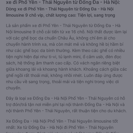
xe đi Phổ Yên - Thái Nguyên từ Đống Đa - Hà Nội:
Dòng xe đi Phổ Yên - Thái Nguyên từ Đống Đa - Hà Nội
limousine 9 chỗ vip, chất lượng cao: Tiện lợi, sang trọng
Là sản phẩm xe đi Phổ Yên - Thái Nguyên từ Đống Đa - Hà
Nội limousine 9 chỗ cải tiến từ xe 16 chỗ. Nội thất được làm lại
với các ghế bọc da chuẩn Châu Âu, không chỉ êm ái cho
chuyến hành trình xa, mà còn mát mẻ và không hề bị hầm bí
như các ghế bọc da bình thường. Kèm theo các ghế có nhiều
tiện nghi hiện đại như ti-vi, tủ lạnh mini, ổ cắm usb, đèn đọc
sách, hệ thống âm thanh cao cấp. Có vách ngăn riêng biệt
giữa khoang lái và khoang hành khách. Khoảng cách giữa các
ghế ngồi rất thoải mái, không nhồi nhét. Luôn đáp ứng được
nhu cầu về sang trọng, thoải mái và tiện nghi trong việc di
chuyển.
Đây là loại xe Đống Đa - Hà Nội Phổ Yên - Thái Nguyên có hỗ
trợ đón/trả tận nơi miễn phí tại nội thành Đống Đa - Hà Nội và
nội thành Phổ Yên - Thái Nguyên, rất thuận tiện cho du khách.
Xe Đống Đa - Hà Nội Phổ Yên - Thái Nguyên limousine tốt
nhất: Xe từ Đống Đa - Hà Nội đi Phổ Yên - Thái Nguyên