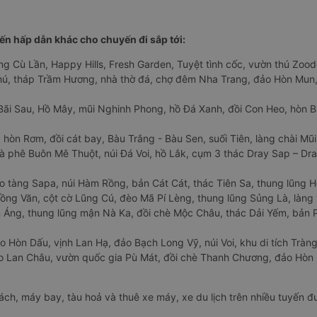
n hấp dẫn khác cho chuyến đi sắp tới:
ng Cù Lần, Happy Hills, Fresh Garden, Tuyệt tình cốc, vườn thú Zoodo
Phú, tháp Trầm Hương, nhà thờ đá, chợ đêm Nha Trang, đảo Hòn Mun,
Bãi Sau, Hồ Mây, mũi Nghinh Phong, hồ Đá Xanh, đồi Con Heo, hòn B
 hòn Rơm, đồi cát bay, Bàu Trắng - Bàu Sen, suối Tiên, làng chài Mũi
à phê Buôn Mê Thuột, núi Đá Voi, hồ Lắk, cụm 3 thác Dray Sap – Dra
o tàng Sapa, núi Hàm Rồng, bản Cát Cát, thác Tiên Sa, thung lũng 
ng Văn, cột cờ Lũng Cú, đèo Mã Pí Lèng, thung lũng Sủng Là, làng 
Áng, thung lũng mận Nà Ka, đồi chè Mộc Châu, thác Dải Yếm, bản P
o Hòn Dấu, vịnh Lan Hạ, đảo Bạch Long Vỹ, núi Voi, khu di tích Tràng
ảo Lan Châu, vườn quốc gia Pù Mát, đồi chè Thanh Chương, đảo Hò
hách, máy bay, tàu hoả và thuê xe máy, xe du lịch trên nhiều tuyến 