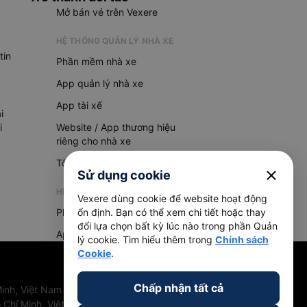
Mở bán vé trên Vexere
HỆ THỐNG QUẢN LÝ NHÀ XE
tin
Phần mềm nhà xe
App quản lý nhà xe
App tài xế
i
i
Website / App thương hiệu
riêng cho nhà xe
Tổng đài AI
close
Sử dụng cookie
HỆ THỐNG QUẢN LÝ HÀNG HOÁ
Vexere dùng cookie để website hoạt động
Phần mềm quản lý hàng hoá
ổn định. Bạn có thể xem chi tiết hoặc thay
đổi lựa chọn bất kỳ lúc nào trong phần Quản
App quản lý hàng hoá
lý cookie. Tìm hiểu thêm trong
Chính sách
Cookie
.
Chấp nhận tất cả
inh, Việt Nam
 Chí Minh, Việt Nam