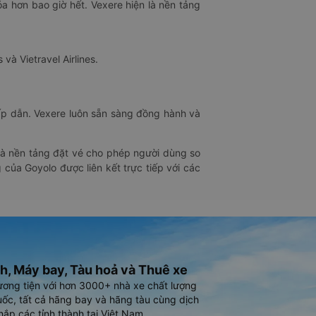
óa hơn bao giờ hết. Vexere hiện là nền tảng
 và Vietravel Airlines.
hấp dẫn. Vexere luôn sẵn sàng đồng hành và
 là nền tảng đặt vé cho phép người dùng so
 của Goyolo được liên kết trực tiếp với các
h, Máy bay, Tàu hoả và Thuê xe
ương tiện với hơn 3000+ nhà xe chất lượng
ốc, tất cả hãng bay và hãng tàu cùng dịch
hắp các tỉnh thành tại Việt Nam.