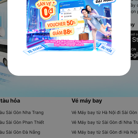
Ứng dụng hiển thị thông tin đầy 
người dùng so sánh và lựa chọn 
chóng và phù hợp nhất.
Tải ứng dụng Vexere ngay
 tàu hỏa
Vé máy bay
tàu Sài Gòn Nha Trang
Vé Máy bay từ Hà Nội đi Sài Gòn
tàu Sài Gòn Phan Thiết
Vé Máy bay từ Sài Gòn đi Nha T
tàu Sài Gòn Đà Nẵng
Vé Máy bay từ Sài Gòn đi Hà Nội