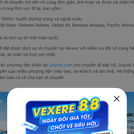
nh di chuyển trở nên vô cùng đơn giản, linh hoạt và được cá nhân h
 trong lĩnh vực đi lại, bao gồm:
n 5000+ tuyến đường trong và ngoài nước.
ệt Nam: Vietnam Airlines, Vietjet Air, Bamboo Airways, Pacific Airlines
 du lịch uy tín trên toàn quốc.
thể đặt được dịch vụ di chuyển tại Vexere với nhiều ưu đãi vô cùng 
i, an toàn và trọn vẹn nhất.
ác phương tiện khác tại
Goyolo.com
cho chuyến đi sắp tới. Goyolo
huyển của nhiều phương tiện máy bay, xe khách và tàu hoả. Hệ thống
đảm bảo có vé cho bạn di chuyển.
Ứng dụng đặt vé Xe khác
Vexere - ứng dụng đặt vé đa ph
cao, 5000+ tuyến đường toàn qu
vụ thuê xe máy, xe du lịch phủ k