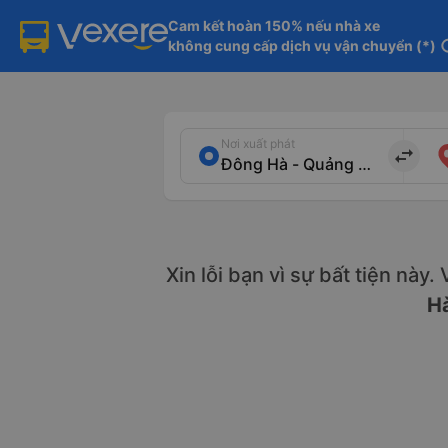
Cam kết hoàn 150% nếu nhà xe

không cung cấp dịch vụ vận chuyển (*)
in
Nơi xuất phát
import_export
Xin lỗi bạn vì sự bất tiện này
Hà