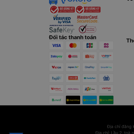
Đối tác thanh toán
Th
Địa chỉ đăng
Địa chỉ
:
Lầu 2, toà 