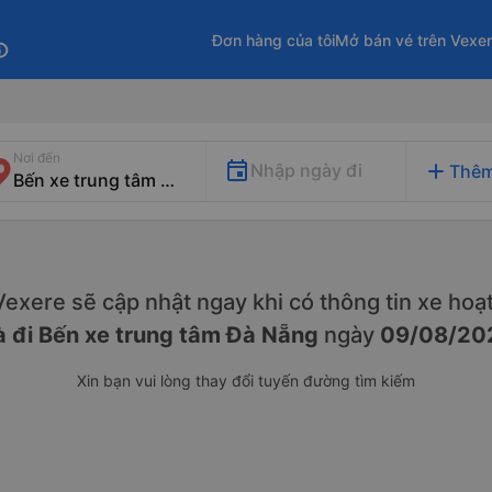
Đơn hàng của tôi
Mở bán vé trên Vexe
fo
Nơi đến
add
Nhập ngày đi
Thêm
. Vexere sẽ cập nhật ngay khi có thông tin xe
hoạt
 đi Bến xe trung tâm Đà Nẵng
ngày
09/08/20
Xin bạn vui lòng thay đổi tuyến đường tìm kiếm