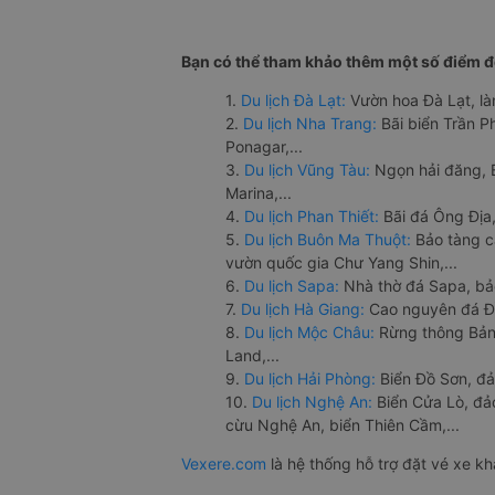
Bạn có thể tham khảo thêm một số điểm đế
1.
Du lịch Đà Lạt:
Vườn hoa Đà Lạt, là
2.
Du lịch Nha Trang:
Bãi biển Trần 
Ponagar,...
3.
Du lịch Vũng Tàu:
Ngọn hải đăng, 
Marina,...
4.
Du lịch Phan Thiết:
Bãi đá Ông Địa,
5.
Du lịch Buôn Ma Thuột:
Bảo tàng c
vườn quốc gia Chư Yang Shin,...
6.
Du lịch Sapa:
Nhà thờ đá Sapa, bả
7.
Du lịch Hà Giang:
Cao nguyên đá Đồ
8.
Du lịch Mộc Châu:
Rừng thông Bản 
Land,...
9.
Du lịch Hải Phòng:
Biển Đồ Sơn, đả
10.
Du lịch Nghệ An:
Biển Cửa Lò, đ
cừu Nghệ An, biển Thiên Cầm,...
Vexere.com
là hệ thống hỗ trợ đặt vé xe k