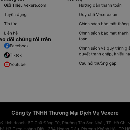
Giới Thiệu Vexere.com
Hướng dẫn thanh toán
Tuyển dụng
Quy chế Vexere.com
Tin tức
Chính sách bảo mật thông 
Liên hệ
Chính sách bảo mật thanh
eo dõi chúng tôi trên
toán
Facebook
Chính sách và quy trình giả
quyết tranh chấp, khiếu nạ
Tiktok
Câu hỏi thường gặp
Youtube
Công ty TNHH Thương Mại Dịch Vụ Vexere
 ký kinh doanh: 8C Chữ Đồng Tử, Phường Tân Sơn Nhất, TP. Hồ Chí M
nhà H3 Circo Hoàng Diệu, 384 Hoàng Diệu, Phường Khánh Hội, TP Hồ