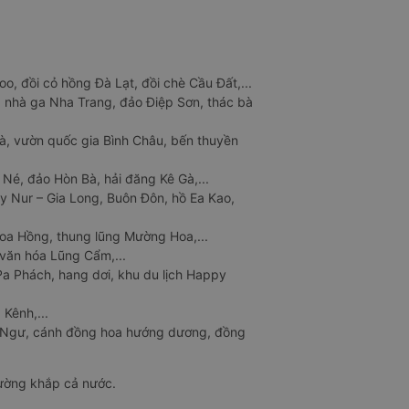
o, đồi cỏ hồng Đà Lạt, đồi chè Cầu Đất,...
 nhà ga Nha Trang, đảo Điệp Sơn, thác bà
à, vườn quốc gia Bình Châu, bến thuyền
 Né, đảo Hòn Bà, hải đăng Kê Gà,...
y Nur – Gia Long, Buôn Đôn, hồ Ea Kao,
Hoa Hồng, thung lũng Mường Hoa,...
văn hóa Lũng Cẩm,...
a Phách, hang dơi, khu du lịch Happy
 Kênh,...
n Ngư, cánh đồng hoa hướng dương, đồng
đường khắp cả nước.