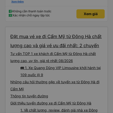
sao thì tôi ngủ ngon hơn ở khách sạn vì tôi rất thoải mái. Sẽ tuyệt hơn nếu
Xem thêm
tiếng còi xe bớt to hơn. Nhưng tôi thích nó nên tôi cho điểm tối đa. Cảm ơn
bạn rất nhiều.
Không cần thanh toán trước
Xem giá
Xác nhận chỗ ngay lập tức
Đặt mua vé xe đi Cẩm Mỹ từ Đông Hà chất
lượng cao và giá vé ưu đãi nhất: 2 chuyến
Tư vấn TOP 1 xe khách đi Cẩm Mỹ từ Đông Hà chất
lượng cao, uy tín, giá rẻ nhất 08/2026
🚌 1. Xe Quang Dũng VIP Limousine khởi hành tại
109 quốc lộ 9
Những câu hỏi thường gặp về tuyến xe từ Đông Hà đi
Cẩm Mỹ
Thông tin tuyến đường
Giới thiệu tuyến đường xe đi Cẩm Mỹ từ Đông Hà
1. Về chất lượng, review, đánh giá nhà xe Đông