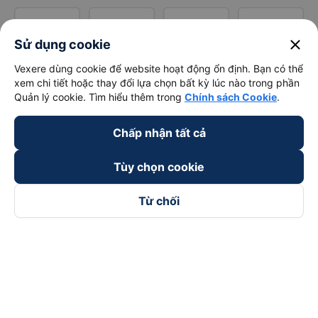
close
Sử dụng cookie
Vexere dùng cookie để website hoạt động ổn định. Bạn có thể
xem chi tiết hoặc thay đổi lựa chọn bất kỳ lúc nào trong phần
Quản lý cookie. Tìm hiểu thêm trong
Chính sách Cookie
.
Chấp nhận tất cả
Tùy chọn cookie
Từ chối
Theo dõi chúng tôi trên
Facebook
Tiktok
Youtube
Công ty TNHH Thương Mại Dịch Vụ Vexere
Địa chỉ đăng ký kinh doanh: 8C Chữ Đồng Tử, Phường Tân