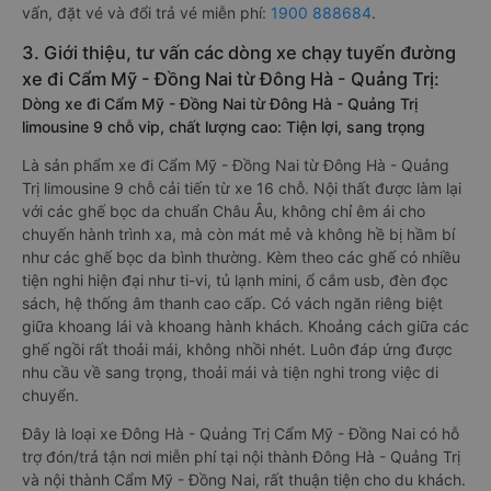
vấn, đặt vé và đổi trả vé miễn phí:
1900 888684
.
3. Giới thiệu, tư vấn các dòng xe chạy tuyến đường
xe đi Cẩm Mỹ - Đồng Nai từ Đông Hà - Quảng Trị:
Dòng xe đi Cẩm Mỹ - Đồng Nai từ Đông Hà - Quảng Trị
limousine 9 chỗ vip, chất lượng cao: Tiện lợi, sang trọng
Là sản phẩm xe đi Cẩm Mỹ - Đồng Nai từ Đông Hà - Quảng
Trị limousine 9 chỗ cải tiến từ xe 16 chỗ. Nội thất được làm lại
với các ghế bọc da chuẩn Châu Âu, không chỉ êm ái cho
chuyến hành trình xa, mà còn mát mẻ và không hề bị hầm bí
như các ghế bọc da bình thường. Kèm theo các ghế có nhiều
tiện nghi hiện đại như ti-vi, tủ lạnh mini, ổ cắm usb, đèn đọc
sách, hệ thống âm thanh cao cấp. Có vách ngăn riêng biệt
giữa khoang lái và khoang hành khách. Khoảng cách giữa các
ghế ngồi rất thoải mái, không nhồi nhét. Luôn đáp ứng được
nhu cầu về sang trọng, thoải mái và tiện nghi trong việc di
chuyển.
Đây là loại xe Đông Hà - Quảng Trị Cẩm Mỹ - Đồng Nai có hỗ
trợ đón/trả tận nơi miễn phí tại nội thành Đông Hà - Quảng Trị
và nội thành Cẩm Mỹ - Đồng Nai, rất thuận tiện cho du khách.