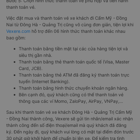
Bước 5: Chọn hình thức thanh toán vé phù hợp và tiến hành
thanh toán vé.
Việc đặt mua và thanh toán vé xe khách đi Cẩm Mỹ - Đồng
Nai từ Đông Hà - Quảng Trị cũng vô cùng đơn giản, tiện lợi khi
Vexere.com
hỗ trợ đến 06 hình thức thanh toán khác nhau
bao gồm:
Thanh toán bằng tiền mặt tại các cửa hàng tiện lợi và
siêu thị gần nhà.
Thanh toán bằng thẻ thanh toán quốc tế (Visa, Master
Card, JCB).
Thanh toán bằng thẻ ATM đã đăng ký thanh toán trực
tuyến (Internet Banking).
Thanh toán bằng hình thức chuyển khoản ngân hàng.
Bên cạnh đó, quý khách cũng có thể thanh toán vé
thông qua các ví Momo, ZaloPay, AirPay, VNPay,…
Sau khi thanh toán vé xe khách Đông Hà - Quảng Trị Cẩm Mỹ
- Đồng Nai thành công, Vexere sẽ gửi tin nhắn/email xác nhận
thành công đến số điện thoại/email mà quý khách đã đăng
ký. Đến ngày đi, quý khách vui lòng có mặt tại điểm đón trước
30 phút giờ khởi hành để chuẩn bị lên xe. Để kiểm tra tình