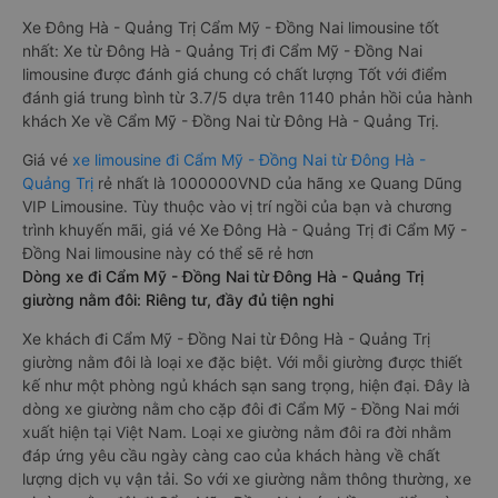
Xe Đông Hà - Quảng Trị Cẩm Mỹ - Đồng Nai limousine tốt
nhất: Xe từ Đông Hà - Quảng Trị đi Cẩm Mỹ - Đồng Nai
limousine được đánh giá chung có chất lượng Tốt với điểm
đánh giá trung bình từ 3.7/5 dựa trên 1140 phản hồi của hành
khách Xe về Cẩm Mỹ - Đồng Nai từ Đông Hà - Quảng Trị.
Giá vé
xe limousine đi Cẩm Mỹ - Đồng Nai từ Đông Hà -
Quảng Trị
rẻ nhất là 1000000VND của hãng xe Quang Dũng
VIP Limousine. Tùy thuộc vào vị trí ngồi của bạn và chương
trình khuyến mãi, giá vé Xe Đông Hà - Quảng Trị đi Cẩm Mỹ -
Đồng Nai limousine này có thể sẽ rẻ hơn
Dòng xe đi Cẩm Mỹ - Đồng Nai từ Đông Hà - Quảng Trị
giường nằm đôi: Riêng tư, đầy đủ tiện nghi
Xe khách đi Cẩm Mỹ - Đồng Nai từ Đông Hà - Quảng Trị
giường nằm đôi là loại xe đặc biệt. Với mỗi giường được thiết
kế như một phòng ngủ khách sạn sang trọng, hiện đại. Đây là
dòng xe giường nằm cho cặp đôi đi Cẩm Mỹ - Đồng Nai mới
xuất hiện tại Việt Nam. Loại xe giường nằm đôi ra đời nhằm
đáp ứng yêu cầu ngày càng cao của khách hàng về chất
lượng dịch vụ vận tải. So với xe giường nằm thông thường, xe