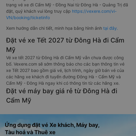
trạng vé xe đi Cẩm Mỹ - Đồng Nai từ Đông Hà - Quảng Trị đã
đặt, quý khách vui lòng truy cập
https://vexere.com/vi-
VN/booking/ticketinfo
Xem hướng dẫn chi tiết, minh họa bằng hình ảnh
tại đây.
Đặt vé xe Tết 2027 từ Đông Hà đi Cẩm
Mỹ
Vé xe tết 2027 từ Đông Hà đi Cẩm Mỹ vẫn chưa được công
bố. Vexere.com sẽ sớm thông báo cho các bạn thông tin vé
xe Tết 2027 bao gồm giá vé, lịch trình, ngày giờ bán vé của
các hãng xe khách đi tuyến đường Đông Hà - Cẩm Mỹ và
Cẩm Mỹ - Đông Hà ngay khi có thông tin từ các hãng xe.
Đặt vé máy bay giá rẻ từ Đông Hà đi
Cẩm Mỹ
Ứng dụng đặt vé Xe khách, Máy bay,
Tàu hoả và Thuê xe