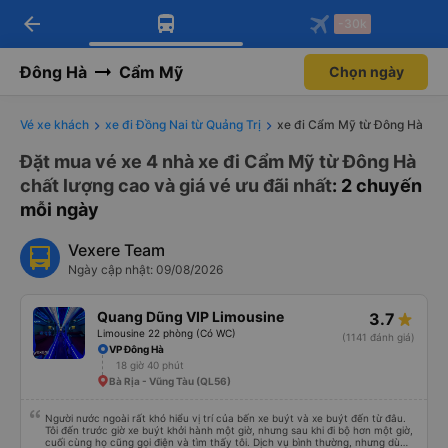
arrow_back
Tải app Vexere ngay!
Tải app Vexere
-30k
Mở app
Mở app
Nhận ưu đãi thành viên độc
-30k/ghế khi đặt vé máy bay qua
quyền
app
Đông Hà
Cẩm Mỹ
Chọn ngày
Vé xe khách
xe đi Đồng Nai từ Quảng Trị
xe đi Cẩm Mỹ từ Đông Hà
Đặt mua vé xe 4 nhà xe đi Cẩm Mỹ từ Đông Hà
chất lượng cao và giá vé ưu đãi nhất
: 2 chuyến
mỗi ngày
Vexere Team
Ngày cập nhật: 09/08/2026
Quang Dũng VIP Limousine
3.7
Limousine 22 phòng (Có WC)
(1141 đánh giá)
VP Đông Hà
18 giờ 40 phút
Bà Rịa - Vũng Tàu (QL56)
Người nước ngoài rất khó hiểu vị trí của bến xe buýt và xe buýt đến từ đâu.
Tôi đến trước giờ xe buýt khởi hành một giờ, nhưng sau khi đi bộ hơn một giờ,
cuối cùng họ cũng gọi điện và tìm thấy tôi. Dịch vụ bình thường, nhưng dù