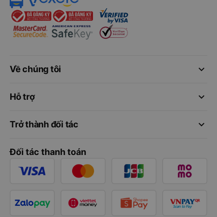
keyboard_arrow_down
Về chúng tôi
keyboard_arrow_down
Hỗ trợ
keyboard_arrow_down
Trở thành đối tác
Đối tác thanh toán