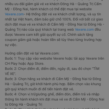
nhiều ưu đãi giảm giá vé xe khách Đông Hà - Quảng Trị Cẩm
Mỹ - Đồng Nai, hành khách có thể đặt mua tại website
Vexere.com
- Hệ thống đặt vé xe khách chất lượng, và uy tín
nhất tại Việt Nam, đảm bảo giữ chỗ 100%. Đối với bất cứ giao
dịch đặt mua vé xe khách đi Cẩm Mỹ - Đồng Nai từ Đông Hà -
Quảng Trị nào của quý khách tại trang web
Vexere.com
đều
được Vexere cam kết giải quyết sự cố. Chính sách tặng
coupon giảm giá hoặc hoàn tiền sẽ tùy theo từng trường hợp
sự việc.
Hướng dẫn đặt vé tại Vexere.com:
Bước 1: Truy cập vào website Vexere hoặc tải app Vexere trên
CH Play hoặc App Store.
Bước 2: Chọn điểm đi, điểm đến, ngày đi, sau đó chọn “TÌM
VÉ XE”.
Bước 3: Chọn hãng xe khách đi Cẩm Mỹ - Đồng Nai từ Đông
Hà - Quảng Trị, giờ khởi hành phù hợp. Bấm chọn vào khung
giờ quý khách muốn đi để tiến hành đặt vé.
Bước 4: Chọn vị trí/giường ghế, điểm đón, điểm trả và nhập
thông tin hành khách khi đặt mua vé xe đi Cẩm Mỹ - Đồng Nai
từ Đông Hà - Quảng Trị