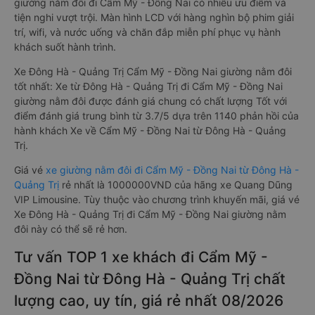
giường nằm đôi đi Cẩm Mỹ - Đồng Nai có nhiều ưu điểm và
tiện nghi vượt trội. Màn hình LCD với hàng nghìn bộ phim giải
trí, wifi, và nước uống và chăn đắp miễn phí phục vụ hành
khách suốt hành trình.
Xe Đông Hà - Quảng Trị Cẩm Mỹ - Đồng Nai giường nằm đôi
tốt nhất: Xe từ Đông Hà - Quảng Trị đi Cẩm Mỹ - Đồng Nai
giường nằm đôi được đánh giá chung có chất lượng Tốt với
điểm đánh giá trung bình từ 3.7/5 dựa trên 1140 phản hồi của
hành khách Xe về Cẩm Mỹ - Đồng Nai từ Đông Hà - Quảng
Trị.
Giá vé
xe giường nằm đôi đi Cẩm Mỹ - Đồng Nai từ Đông Hà -
Quảng Trị
rẻ nhất là 1000000VND của hãng xe Quang Dũng
VIP Limousine. Tùy thuộc vào chương trình khuyến mãi, giá vé
Xe Đông Hà - Quảng Trị đi Cẩm Mỹ - Đồng Nai giường nằm
đôi này có thể sẽ rẻ hơn.
Tư vấn TOP 1 xe khách đi Cẩm Mỹ -
Đồng Nai từ Đông Hà - Quảng Trị chất
lượng cao, uy tín, giá rẻ nhất 08/2026