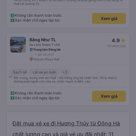
rồi đi chung với 1 khách bị hôi nách. Chúng tôi phải gồng mình chiu đừng từ
Huế tới Quảng Trị.
Không cần thanh toán trước
Xem giá
Xác nhận chỗ ngay lập tức
Băng Như TL
4.9
Xe Limo Green 7 chỗ
(18 đánh giá)
Trung tâm Đông Hà
1 giờ 30 phút
Vincom Plaza Huế
Sạch sẽ
Lái xe an toàn
+3
Rất mong, mong anh em Huế - Đà Nẵng ủng hộ nhiệt tình. Tôi là khách,
không phải người của nhà xe, nhấn mạnh ở điểm này.
Không cần thanh toán trước
Xem giá
Xác nhận chỗ ngay lập tức
Đặt mua vé xe đi Hương Thủy từ Đông Hà
chất lượng cao và giá vé ưu đãi nhất: 11