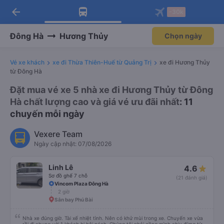
arrow_back
Tải app Vexere ngay!
Tải app Vexere
-30k
Mở app
Mở app
Nhận ưu đãi thành viên độc
-30k/ghế khi đặt vé máy bay qua
quyền
app
Đông Hà
Hương Thủy
Chọn ngày
Vé xe khách
xe đi Thừa Thiên-Huế từ Quảng Trị
xe đi Hương Thủy
từ Đông Hà
Đặt mua vé xe 5 nhà xe đi Hương Thủy từ Đông
Hà chất lượng cao và giá vé ưu đãi nhất
: 11
chuyến mỗi ngày
Vexere Team
Ngày cập nhật: 07/08/2026
Linh Lê
4.6
Sơ đồ ghế 7 chỗ
(21 đánh giá)
Vincom Plaza Đông Hà
2 giờ
Sân bay Phú Bài
Nhà xe đúng giờ. Tài xế nhiệt tình. Nên có khử mùi trong xe. Chuyến xe vừa