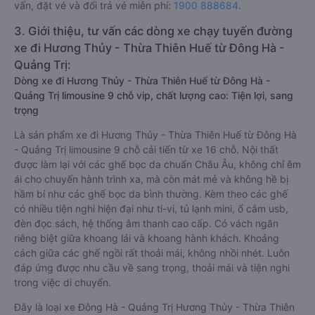
vấn, đặt vé và đổi trả vé miễn phí:
1900 888684
.
3. Giới thiệu, tư vấn các dòng xe chạy tuyến đường
xe đi Hương Thủy - Thừa Thiên Huế từ Đông Hà -
Quảng Trị:
Dòng xe đi Hương Thủy - Thừa Thiên Huế từ Đông Hà -
Quảng Trị limousine 9 chỗ vip, chất lượng cao: Tiện lợi, sang
trọng
Là sản phẩm xe đi Hương Thủy - Thừa Thiên Huế từ Đông Hà
- Quảng Trị limousine 9 chỗ cải tiến từ xe 16 chỗ. Nội thất
được làm lại với các ghế bọc da chuẩn Châu Âu, không chỉ êm
ái cho chuyến hành trình xa, mà còn mát mẻ và không hề bị
hầm bí như các ghế bọc da bình thường. Kèm theo các ghế
có nhiều tiện nghi hiện đại như ti-vi, tủ lạnh mini, ổ cắm usb,
đèn đọc sách, hệ thống âm thanh cao cấp. Có vách ngăn
riêng biệt giữa khoang lái và khoang hành khách. Khoảng
cách giữa các ghế ngồi rất thoải mái, không nhồi nhét. Luôn
đáp ứng được nhu cầu về sang trọng, thoải mái và tiện nghi
trong việc di chuyển.
Đây là loại xe Đông Hà - Quảng Trị Hương Thủy - Thừa Thiên