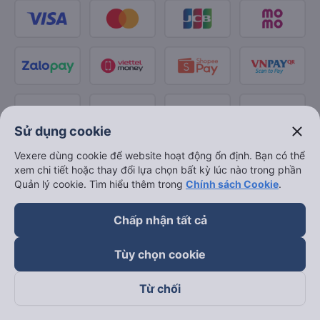
close
Sử dụng cookie
Vexere dùng cookie để website hoạt động ổn định. Bạn có thể
xem chi tiết hoặc thay đổi lựa chọn bất kỳ lúc nào trong phần
Quản lý cookie. Tìm hiểu thêm trong
Chính sách Cookie
.
Chấp nhận tất cả
Tùy chọn cookie
Từ chối
Theo dõi chúng tôi trên