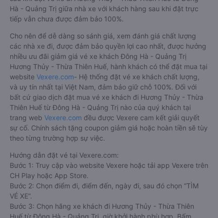
Hà - Quảng Trị giữa nhà xe với khách hàng sau khi đặt trực
tiếp vẫn chưa được đảm bảo 100%.
Cho nên để dễ dàng so sánh giá, xem đánh giá chất lượng
các nhà xe đi, được đảm bảo quyền lợi cao nhất, được hưởng
nhiều ưu đãi giảm giá vé xe khách Đông Hà - Quảng Trị
Hương Thủy - Thừa Thiên Huế, hành khách có thể đặt mua tại
website
Vexere.com
- Hệ thống đặt vé xe khách chất lượng,
và uy tín nhất tại Việt Nam, đảm bảo giữ chỗ 100%. Đối với
bất cứ giao dịch đặt mua vé xe khách đi Hương Thủy - Thừa
Thiên Huế từ Đông Hà - Quảng Trị nào của quý khách tại
trang web
Vexere.com
đều được Vexere cam kết giải quyết
sự cố. Chính sách tặng coupon giảm giá hoặc hoàn tiền sẽ tùy
theo từng trường hợp sự việc.
Hướng dẫn đặt vé tại Vexere.com:
Bước 1: Truy cập vào website Vexere hoặc tải app Vexere trên
CH Play hoặc App Store.
Bước 2: Chọn điểm đi, điểm đến, ngày đi, sau đó chọn “TÌM
VÉ XE”.
Bước 3: Chọn hãng xe khách đi Hương Thủy - Thừa Thiên
Huế từ Đông Hà - Quảng Trị, giờ khởi hành phù hợp. Bấm