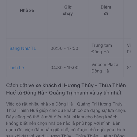
Giờ
Điểm
Nhà xe
chạy
đi
Trung tâm
Vinc
Băng Như TL
06:50 - 17:50
Đông Hà
Phú 
Vincom Plaza
Linh Lê
04:30 - 19:00
Sân 
Đông Hà
Cách đặt vé xe khách đi Hương Thủy - Thừa Thiên
Huế từ Đông Hà - Quảng Trị nhanh và uy tín nhất
Việc có rất nhiều nhà xe Đông Hà - Quảng Trị Hương Thủy -
Thừa Thiên Huế giúp cho du khách có đa dạng sự lựa chọn.
Đây cũng có thể là một điều bất lợi làm cho hàng khách
không biết nên chọn nhà xe nào là phù hợp với mình. Bên
cạnh đó, việc đảm bảo giữ chỗ, có được chỗ ngồi yêu thích
sau khi đặt vé xe đi Hương Thủy - Thừa Thiên Huế từ Đông