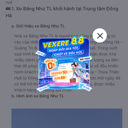
null
🚌 1. Xe Băng Như TL khởi hành tại Trung tâm Đông
Hà
a. Giới thiệu xe Băng Như TL
Nhà xe Băng Như TL là người bạn đồng hành đáng tin
cậy của nhiều hành khách trên tuyến đường từ Đông Hà -
Quảng Trị đi Hương Thủy - Thừa Thiên Huế. Trong suốt
quá trình hoàn thiện dịch vụ, nhà xe đã nhận được khá
nhiều đánh giá tốt từ hành khách. Từ chất lượng xe đến
thái độ phục vụ tận tâm của nhân viên, tài xế đều khiến
hành khách rất hài lòng. Xe đi Hương Thủy - Thừa Thiên
Huế từ Đông Hà - Quảng Trị luôn nỗ lực hơn mỗi ngày để
có thể trở thành hãng xe khách hàng đầu, được nhiều
khách hàng tin tưởng lựa chọn.
b. Hình ảnh xe Băng Như TL