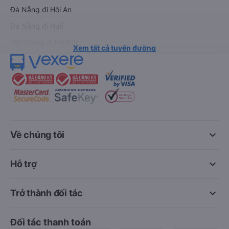
Đà Nẵng đi Hội An
Đà Nẵng đi Huế
Hải Phòng đi Hà Nội
Xem tất cả tuyến đường
keyboard_arrow_down
Về chúng tôi
keyboard_arrow_down
Hỗ trợ
keyboard_arrow_down
Trở thành đối tác
Đối tác thanh toán