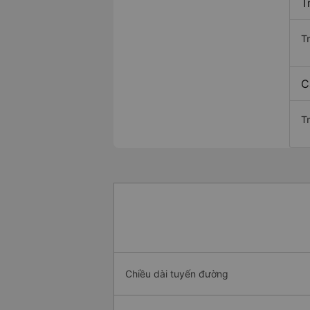
T
T
C
T
Chiều dài tuyến đường