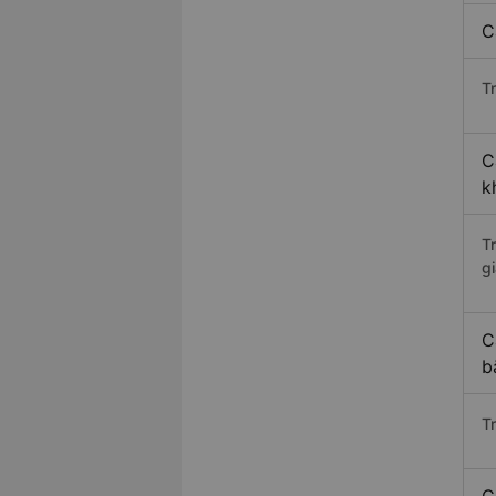
C
Tr
C
k
T
gi
C
b
T