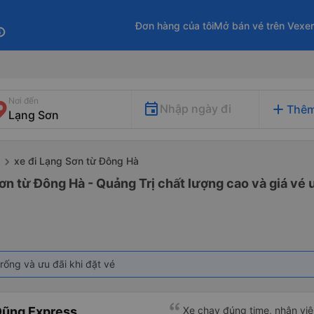
Đơn hàng của tôi
Mở bán vé trên Vexe
fo
Nơi đến
add
Nhập ngày đi
Thêm
xe đi Lạng Sơn từ Đông Hà
ơn từ Đông Hà - Quảng Trị chất lượng cao và giá vé 
rống và ưu đãi khi đặt vé
Dũng Express
Xe chạy đúng time, nhân viên