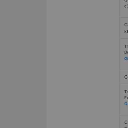
c
C
k
T
D
đ
C
T
E
Q
C