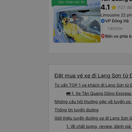
Xác nhận tức thì
4.1
star
(127 đá
Limousine 22 p
VP Đông Hà
14h10m
Bến xe phía 
Đặt mua vé xe đi Lạng Sơn từ Đ
Tư vấn TOP 1 xe khách đi Lạng Sơn từ Đ
🚌 1. Xe Tân Quang Dũng Express 
Những câu hỏi thường gặp về tuyến xe 
Thông tin tuyến đường
Giới thiệu tuyến đường xe đi Lạng Sơn 
1. Về chất lượng, review, đánh g