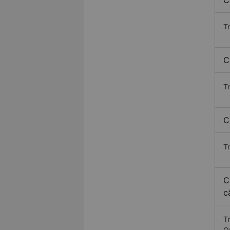
C
T
C
T
C
T
C
c
T
Q