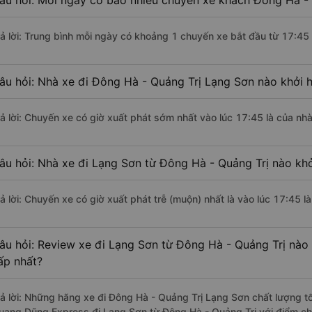
âu hỏi: Mỗi ngày có bao nhiêu chuyến xe khách Đông Hà - 
rả lời: Trung bình mỗi ngày có khoảng 1 chuyến xe bắt đầu từ 17:45
âu hỏi: Nhà xe đi Đông Hà - Quảng Trị Lạng Sơn nào khởi 
rả lời: Chuyến xe có giờ xuất phát sớm nhất vào lúc 17:45 là của n
âu hỏi: Nhà xe đi Lạng Sơn từ Đông Hà - Quảng Trị nào khở
rả lời: Chuyến xe có giờ xuất phát trễ (muộn) nhất là vào lúc 17:45
âu hỏi: Review xe đi Lạng Sơn từ Đông Hà - Quảng Trị nào c
ấp nhất?
rả lời: Những hãng xe đi Đông Hà - Quảng Trị Lạng Sơn chất lượng tố
uang Dũng Express đi Lạng Sơn từ Đông Hà - Quảng Trị với điểm chấ