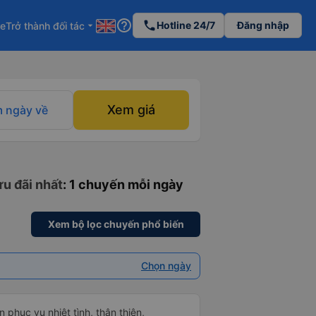
help_outline
phone
Hotline 24/7
Đăng nhập
re
Trở thành đối tác
arrow_drop_down
Xem giá
 ngày về
ưu đãi nhất
: 1 chuyến mỗi ngày
Xem bộ lọc chuyến phổ biến
Chọn ngày
 phục vụ nhiệt tình, thân thiện,