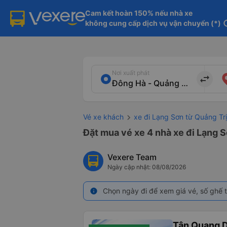
Cam kết hoàn 150% nếu nhà xe

không cung cấp dịch vụ vận chuyển (*)
in
Nơi xuất phát
import_export
Vé xe khách
xe đi Lạng Sơn từ Quảng Trị
Đặt mua vé xe 4 nhà xe đi Lạng S
Vexere Team
Ngày cập nhật: 08/08/2026
Chọn ngày đi để xem giá vé, số ghế t
info
Tân Quang 