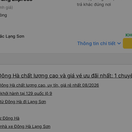
trả khác đúng nơi
nh giá)
hòng
KH
bắc Lạng Sơn
keyboard_arrow_down
Thông tin chi tiết
ông Hà chất lượng cao và giá vé ưu đãi nhất: 1 chuy
ông Hà chất lượng cao, uy tín, giá rẻ nhất 08/2026
khởi hành tại 129 quốc lộ 9
từ Đông Hà đi Lạng Sơn
từ Đông Hà
iá nhà xe Đông Hà Lạng Sơn