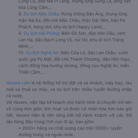
Lũng Cú, đèo Mã Pí Lèng, thung lũng Sủng Là, làng văn
hóa Lũng Cẩm,...
8.
Du lịch Mộc Châu:
Rừng thông Bản Áng, thung lũng
mận Nà Ka, đồi chè Mộc Châu, thác Dải Yếm, bản Pa
Phách, hang dơi, khu du lịch Happy Land,...
9.
Du lịch Hải Phòng:
Biển Đồ Sơn, đảo Hòn Dấu, vịnh
Lan Hạ, đảo Bạch Long Vỹ, núi Voi, khu di tích Tràng
Kênh,...
10.
Du lịch Nghệ An:
Biển Cửa Lò, đảo Lan Châu, vườn
quốc gia Pù Mát, đồi chè Thanh Chương, đảo Hòn Ngư,
cánh đồng hoa hướng dương, đồng cừu Nghệ An, biển
Thiên Cầm,...
Vexere.com
là hệ thống hỗ trợ đặt vé xe khách, máy bay, tàu
hoả và thuê xe máy, xe du lịch trên nhiều tuyến đường khắp
cả nước.
Với Vexere, việc lập kế hoạch cho hành trình di chuyển trở nên
vô cùng đơn giản, linh hoạt và được cá nhân hóa hơn bao giờ
hết. Vexere hiện là nền tảng kết nối hành khách với các đối
tác hàng đầu trong lĩnh vực đi lại, bao gồm:
• 2000+ hãng xe chất lượng cao trên 5000+ tuyến
đường trong và ngoài nước.