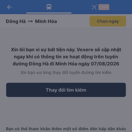
arrow_back
Tải app Vexere ngay!
Tải app Vexere
-30k
Mở app
Mở app
Nhận ưu đãi thành viên độc
-30k/ghế khi đặt vé máy bay qua
quyền
app
Đông Hà
Minh Hóa
Chọn ngày
Xin lỗi bạn vì sự bất tiện này. Vexere sẽ cập nhật
ngay khi có thông tin xe hoạt động trên tuyến
đường Đông Hà đi Minh Hóa ngày 07/08/2026
Xin bạn vui lòng thay đổi tuyến đường tìm kiếm
Thay đổi tìm kiếm
Bạn có thể tham khảo thêm một số điểm đến hấp dẫn khác