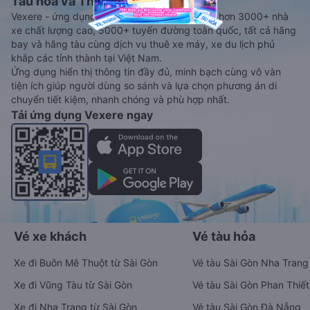
Tàu hoả và Thuê xe
Vexere - ứng dụng đặt vé đa phương tiện với hơn 3000+ nhà
xe chất lượng cao, 5000+ tuyến đường toàn quốc, tất cả hãng
bay và hãng tàu cùng dịch vụ thuê xe máy, xe du lịch phủ
khắp các tỉnh thành tại Việt Nam.
Ứng dụng hiển thị thông tin đầy đủ, minh bạch cùng vô vàn
tiện ích giúp người dùng so sánh và lựa chọn phương án di
chuyển tiết kiệm, nhanh chóng và phù hợp nhất.
Tải ứng dụng Vexere ngay
Vé xe khách
Vé tàu hỏa
Xe đi Buôn Mê Thuột từ Sài Gòn
Vé tàu Sài Gòn Nha Trang
Xe đi Vũng Tàu từ Sài Gòn
Vé tàu Sài Gòn Phan Thiết
Xe đi Nha Trang từ Sài Gòn
Vé tàu Sài Gòn Đà Nẵng