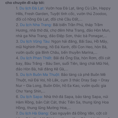
cho chuyến đi sắp tới:
1.
Du lịch Đà Lạt:
Vườn hoa Đà Lạt, làng Cù Lần, Happy
Hills, Fresh Garden, Tuyệt tình cốc, vườn thú Zoodoo,
đồi cỏ hồng Đà Lạt, đồi chè Cầu Đất,...
2.
Du lịch Nha Trang:
Bãi biển Trần Phú, tháp Trầm
Hương, nhà thờ đá, chợ đêm Nha Trang, đảo Hòn Mun,
nhà ga Nha Trang, đảo Điệp Sơn, thác bà Ponagar,...
3.
Du lịch Vũng Tàu:
Ngọn hải đăng, Bãi Sau, Hồ Mây,
mũi Nghinh Phong, hồ Đá Xanh, đồi Con Heo, hòn Bà,
vườn quốc gia Bình Châu, bến thuyền Marina,...
4.
Du lịch Phan Thiết:
Bãi đá Ông Địa, hòn Rơm, đồi cát
bay, Bàu Trắng - Bàu Sen, suối Tiên, làng chài Mũi Né,
đảo Hòn Bà, hải đăng Kê Gà,...
5.
Du lịch Buôn Ma Thuột:
Bảo tàng cà phê Buôn Mê
Thuột, núi Đá Voi, hồ Lắk, cụm 3 thác Dray Sap – Dray
Nur – Gia Long, Buôn Đôn, hồ Ea Kao, vườn quốc gia
Chư Yang Shin,...
6.
Du lịch Sapa:
Nhà thờ đá Sapa, bảo tàng Sapa, núi
Hàm Rồng, bản Cát Cát, thác Tiên Sa, thung lũng Hoa
Hồng, thung lũng Mường Hoa,...
7.
Du lịch Hà Giang:
Cao nguyên đá Đồng Văn, cột cờ