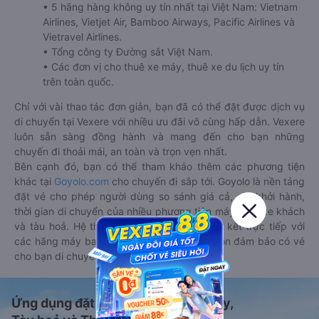
• 5 hãng hàng không uy tín nhất tại Việt Nam: Vietnam
Airlines, Vietjet Air, Bamboo Airways, Pacific Airlines và
Vietravel Airlines.
• Tổng công ty Đường sắt Việt Nam.
• Các đơn vị cho thuê xe máy, thuê xe du lịch uy tín
trên toàn quốc.
Chỉ với vài thao tác đơn giản, bạn đã có thể đặt được dịch vụ
di chuyển tại Vexere với nhiều ưu đãi vô cùng hấp dẫn. Vexere
luôn sẵn sàng đồng hành và mang đến cho bạn những
chuyến đi thoải mái, an toàn và trọn vẹn nhất.
Bên cạnh đó, bạn có thể tham khảo thêm các phương tiện
khác tại
Goyolo.com
cho chuyến đi sắp tới. Goyolo là nền tảng
đặt vé cho phép người dùng so sánh giá cả, giờ khởi hành,
thời gian di chuyển của nhiều phương tiện máy bay, xe khách
và tàu hoả. Hệ thống của Goyolo được liên kết trực tiếp với
các hãng máy bay, xe khách và tàu hoả, luôn đảm bảo có vé
cho bạn di chuyển.
Ứng dụng đặt vé Xe khách, Máy bay,