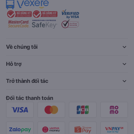
keyboard_arrow_down
Về chúng tôi
keyboard_arrow_down
Hỗ trợ
keyboard_arrow_down
Trở thành đối tác
Đối tác thanh toán