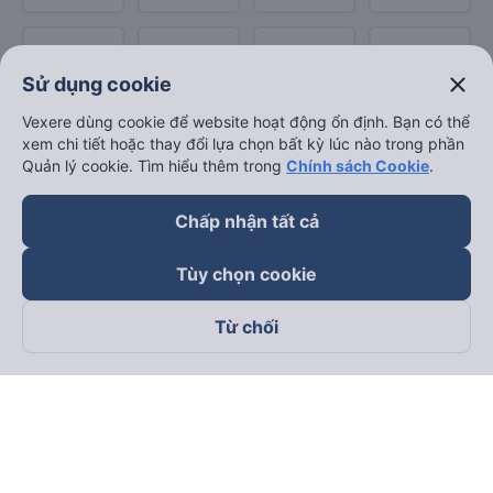
close
Sử dụng cookie
Vexere dùng cookie để website hoạt động ổn định. Bạn có thể
xem chi tiết hoặc thay đổi lựa chọn bất kỳ lúc nào trong phần
Quản lý cookie. Tìm hiểu thêm trong
Chính sách Cookie
.
Chấp nhận tất cả
Tùy chọn cookie
Từ chối
Theo dõi chúng tôi trên
Facebook
Tiktok
Youtube
Công ty TNHH Thương Mại Dịch Vụ Vexere