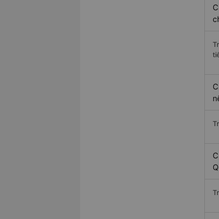
C
c
T
ti
C
n
T
C
Q
T