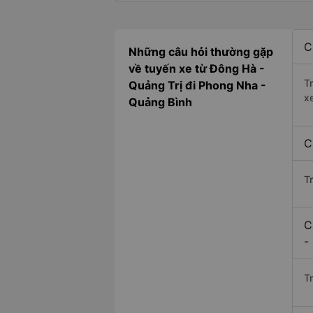
C
Những câu hỏi thường gặp
về tuyến xe từ Đông Hà -
T
Quảng Trị đi Phong Nha -
x
Quảng Bình
C
T
C
-
Tr