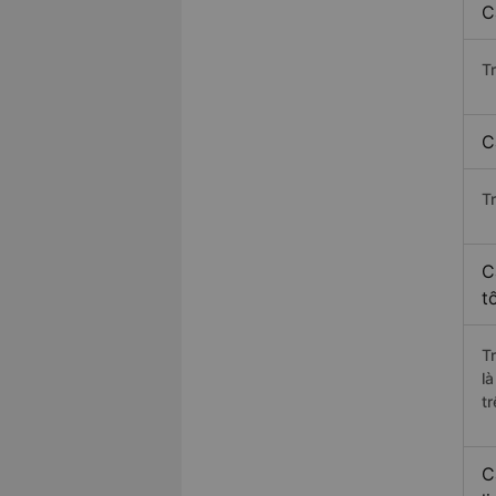
C
T
C
T
C
t
T
l
t
C