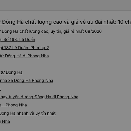
ký. Nhân viên chuyên nghiệp
đánh giá 4.5 sao cho cả ứng
Tôi hy vọng ứng dụng và công
 Đông Hà chất lượng cao và giá vé ưu đãi nhất: 10 c
mang đến nhiều tiện ích hơn
có app Vexere mà mình được
Đông Hà chất lượng cao, uy tín, giá rẻ nhất 08/2026
tô của HK Buslines khá ổn. 
cabin riêng, nhân viên phục
ại Số 168, Lê Duẩn
của Vexere làm việc hiệu qu
ại 187 Lê Duẩn, Phường 2
hàng. Điểm trừ: -0,5 sao thờ
 từ Đông Hà đi Phong Nha
quá nhanh, chọn dễ dàng bư
sửa, dẫn đến nguy cơ bị mất
hàng, chỉ tại văn phòng đại d
a từ Đông Hà
Điểm cộng: Xe xuất bến và 
ký. Nhân viên chuyên nghiệp
iá nhà xe Đông Hà Phong Nha
sao cho cả app Vexere và H
a
triển để mang lại trải nghiệm
e chạy tuyến đường Đông Hà đi Phong Nha
à - Phong Nha
Đông Hà nhanh và uy tín nhất
g Nha