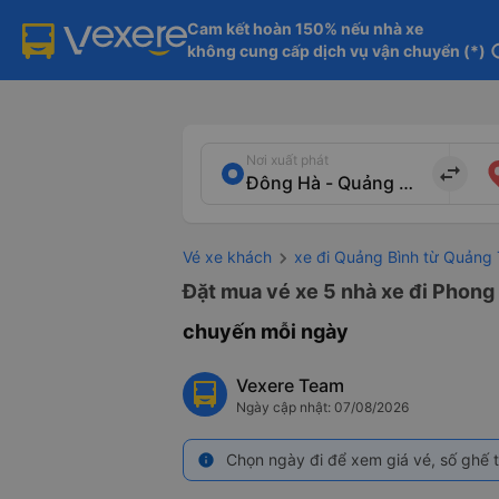
Cam kết hoàn 150% nếu nhà xe

không cung cấp dịch vụ vận chuyển (*)
in
Nơi xuất phát
import_export
Vé xe khách
xe đi Quảng Bình từ Quảng 
Đặt mua vé xe 5 nhà xe đi Phong 
chuyến mỗi ngày
Vexere Team
Ngày cập nhật: 07/08/2026
Chọn ngày đi để xem giá vé, số ghế t
info