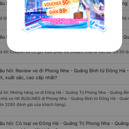
âu hỏi: Nhà xe đi Đông Hà - Quảng Trị Phong Nha - Quảng 
rả lời: Chuyến xe có giờ xuất phát sớm nhất vào lúc 3:00 là của nh
âu hỏi: Nhà xe đi Phong Nha - Quảng Bình từ Đông Hà - Quả
rả lời: Chuyến xe có giờ xuất phát trễ (muộn) nhất là vào lúc 23:30
âu hỏi: Review xe đi Phong Nha - Quảng Bình từ Đông Hà -
ốt, xuất sắc, cao cấp nhất?
rả lời: Những hãng xe đi Đông Hà - Quảng Trị Phong Nha - Quảng Bìn
à nhà xe HK BUSLINES đi Phong Nha - Quảng Bình từ Đông Hà - Quảng
rên 3285 đánh giá của khách hàng).
âu hỏi: Có loại xe Đông Hà - Quảng Trị Phong Nha - Quảng