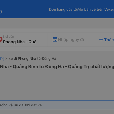
Đơn hàng của tôi
Mở bán vé trên Vexe
fo
Nơi đến
add
Nhập ngày đi
Thêm
xe đi Phong Nha từ Đông Hà
Trị
Nha - Quảng Bình từ Đông Hà - Quảng Trị chất lượng 
rống và ưu đãi khi đặt vé