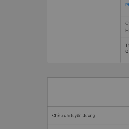
P
C
H
T
Q
Chiều dài tuyến đường