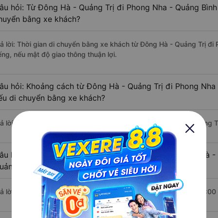
âu hỏi: Từ Đông Hà - Quảng Trị đi Phong Nha - Quảng Bình 
huyển bằng xe khách?
rả lời: Thời gian di chuyển bằng xe khách từ Đông Hà - Quảng Trị đ
ếng, nếu mật độ giao thông thuận lợi.
âu hỏi: Khoảng cách từ Đông Hà - Quảng Trị đi Phong Nha 
ếu di chuyển bằng xe khách?
rả lời: Đoạn đường đi Phong Nha - Quảng Bình từ Đông Hà - Quảng T
âu hỏi: Mỗi ngày có bao nhiêu chuyến xe khách Đông Hà - 
uảng Bình ?
rả lời: Trung bình mỗi ngày có khoảng 10 chuyến xe bắt đầu từ 3:00