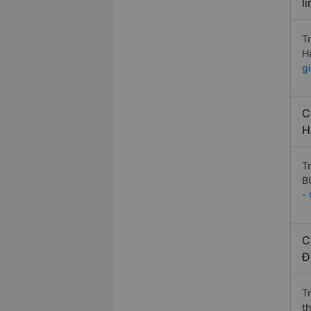
l
T
H
g
C
H
T
B
-
C
Đ
T
t