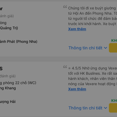
r
Chúng tôi đi xe buýt giườn
từ Hội An đến Phong Nha. T
ánh giá)
từ người tổ chức để đảm bảo
hòng
trước khi khởi hành. Xe buýt
Quảng Trị)
trạng tuyệt vời. Các khoang
Xem thêm
phẳng hoàn toàn, hoặc bạn c
phần. Tôi cao 5&#39;4&quot
KH
ành Phát (Phong Nha)
toàn, bạn tôi cao 5&#39;9&q
keyboard_arrow_down
Thông tin chi tiết
bàn chân cong. Có một cổng 
lái xe rất an toàn và có hai 
tôi cũng cảm thấy an toàn. C
sinh. Sau khi được thả xuốn
S
⭐ 4.5/5 Nhờ ứng dụng Vexer
chúng tôi nhận ra rằng mình 
tốt với HK Buslines. Xe rất s
đánh giá)
buýt. Tôi nhắn tin cho họ qu
hành khách, nhân viên thân 
lập tức rằng họ sẽ yêu cầu 
ng phòng 22 chỗ (WC)
nóng của Vexere hoạt động h
đã tìm thấy chúng và sắp x
ong Khang
với khách hàng. Nhược điểm: 
Xem thêm
tôi trả lại chúng để chúng t
trên ứng dụng quá nhanh, d
thuận tiện. Nhìn chung rất ấn
quay lại, điều này có thể dẫ
KH
ượng Hải
vì điểm trả khách chỉ ở văn 
keyboard_arrow_down
Thông tin chi tiết
không phải ở nhà tôi :) Ưu đ
đúng giờ. Điểm đón khách ch