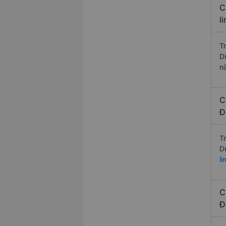
C
l
T
D
n
C
Đ
T
D
l
C
Đ