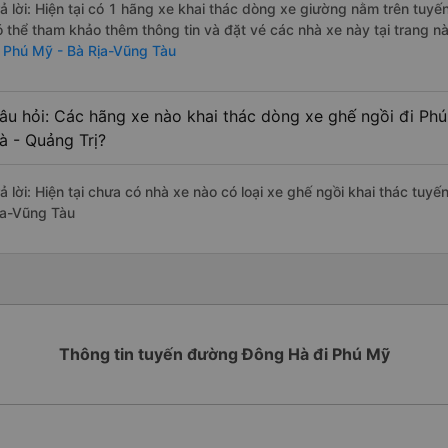
rả lời: Hiện tại có 1 hãng xe khai thác dòng xe giường nằm trên tu
ó thể tham khảo thêm thông tin và đặt vé các nhà xe này tại trang nà
i Phú Mỹ - Bà Rịa-Vũng Tàu
âu hỏi: Các hãng xe nào khai thác dòng xe ghế ngồi đi Ph
à - Quảng Trị?
rả lời: Hiện tại chưa có nhà xe nào có loại xe ghế ngồi khai thác tuy
ịa-Vũng Tàu
Thông tin tuyến đường Đông Hà đi Phú Mỹ