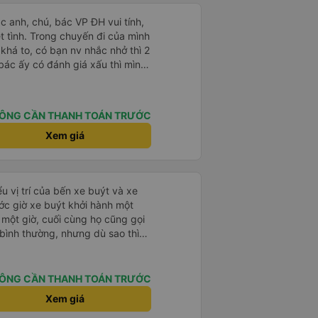
ác anh, chú, bác VP ĐH vui tính,
 chuyến đi của mình
 khá to, có bạn nv nhắc nhở thì 2
bác ấy có đánh giá xấu thì mình
hở rất đúng. 2 bác nói rất to. To
c câu chuyện các bác nói với
 ấy
ÔNG CẦN THANH TOÁN TRƯỚC
ng bạn ấy nha. Nếu bạn ấy bị trừ
ủa mình, mình hỗ trợ ạ. Số mình
Xem giá
 16/1. À các bạn nữ lễ tân xinh
ơn sang đôi xong còn note là
 phòng đôi mà nằm một thì mỗi
u vị trí của bến xe buýt và xe
e khách nhưng đủ để đánh giá
ước giờ xe buýt khởi hành một
 một giờ, cuối cùng họ cũng gọi
ụ bình thường, nhưng dù sao thì
vì tôi rất thoải mái. Sẽ tuyệt
ơn. Nhưng tôi thích nó nên tôi
rất nhiều.
ÔNG CẦN THANH TOÁN TRƯỚC
Xem giá