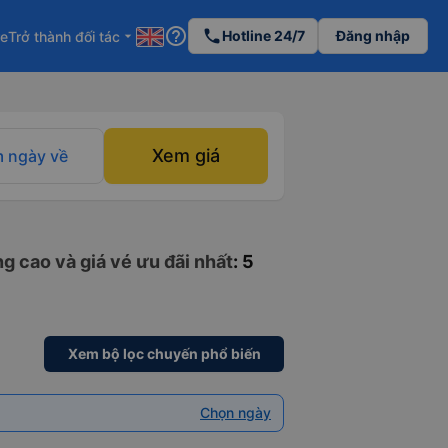
help_outline
phone
Hotline 24/7
Đăng nhập
re
Trở thành đối tác
arrow_drop_down
Xem giá
 ngày về
g cao và giá vé ưu đãi nhất
: 5
Xem bộ lọc chuyến phổ biến
Chọn ngày