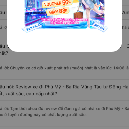
âu hỏi: Nhà xe đi Đông Hà - Quảng Trị Phú Mỹ - Bà Rịa-Vũ
rả lời: Chuyến xe có giờ xuất phát sớm nhất vào lúc 6:30 là của nh
âu hỏi: Nhà xe đi Phú Mỹ - Bà Rịa-Vũng Tàu từ Đông Hà - Q
hất?
rả lời: Chuyến xe có giờ xuất phát trễ (muộn) nhất là vào lúc 14:06
âu hỏi: Review xe đi Phú Mỹ - Bà Rịa-Vũng Tàu từ Đông Hà
ốt, xuất sắc, cao cấp nhất?
rả lời: Tạm thời chưa đủ review để đánh giá có nhà xe đi Phú Mỹ - B
ào ở tuyến đường này có chất lượng xuất sắc.