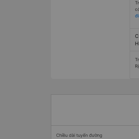
T
c
đ
C
H
T
R
Chiều dài tuyến đường