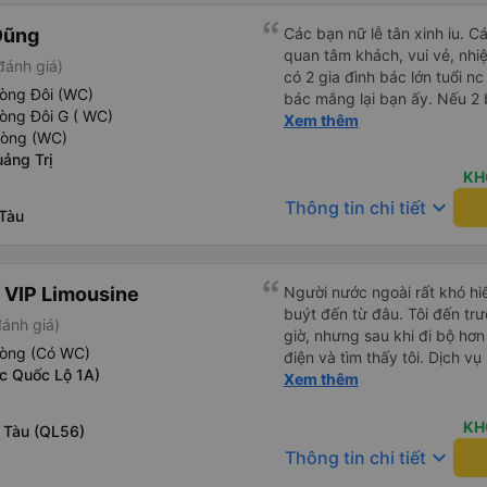
Dũng
Các bạn nữ lễ tân xinh iu. C
quan tâm khách, vui vẻ, nhiệt tình. Trong
đánh giá)
có 2 gia đình bác lớn tuổi nc
hòng Đôi (WC)
bác mắng lại bạn ấy. Nếu 2 
òng Đôi G ( WC)
ngược lại nha. Bạn ấy nhắc n
Xem thêm
hòng (WC)
đến lỗi mình ngủ còn mơ đượ
ảng Trị
nhau xuất hiện trong giấc mơ của mình luôn. Nên nếu bạn
KH
bị phản ánh thì đừng trừ lươ
keyboard_arrow_down
Thông tin chi tiết
thì bảo bạn ấy liên hệ sđt c
Tàu
đuôi 666, chuyến ĐH-NT ngày
iu còn đổi cho mình phòng đ
(một mình) yêu luôn. Nhưng
 VIP Limousine
Người nước ngoài rất khó hiể
lần xe rẽ 1 cái là ✈️ Ít đi x
buýt đến từ đâu. Tôi đến tr
10/10.
đánh giá)
giờ, nhưng sau khi đi bộ hơn
hòng (Có WC)
điện và tìm thấy tôi. Dịch v
ọc Quốc Lộ 1A)
tôi ngủ ngon hơn ở khách sạn 
Xem thêm
hơn nếu tiếng còi xe bớt to h
cho điểm tối đa. Cảm ơn bạn 
KH
g Tàu (QL56)
keyboard_arrow_down
Thông tin chi tiết