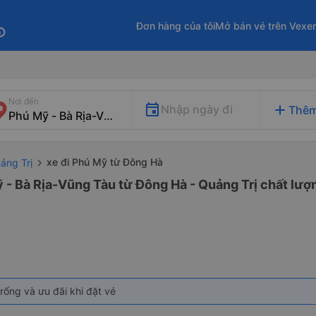
Đơn hàng của tôi
Mở bán vé trên Vexe
fo
Nơi đến
add
Nhập ngày đi
Thêm
xe đi Phú Mỹ từ Đông Hà
ảng Trị
 - Bà Rịa-Vũng Tàu từ Đông Hà - Quảng Trị chất lượn
rống và ưu đãi khi đặt vé