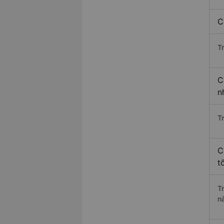
C
T
C
n
T
C
t
T
n