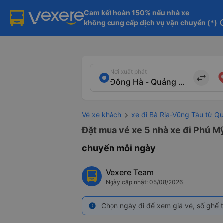
Cam kết hoàn 150% nếu nhà xe

không cung cấp dịch vụ vận chuyển (*)
in
Nơi xuất phát
import_export
Vé xe khách
xe đi Bà Rịa-Vũng Tàu từ Qu
Đặt mua vé xe 5 nhà xe đi Phú Mỹ
chuyến mỗi ngày
Vexere Team
Ngày cập nhật: 05/08/2026
Chọn ngày đi để xem giá vé, số ghế t
info