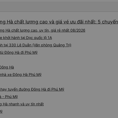
ng Hà chất lượng cao và giá vé ưu đãi nhất: 5 chuyế
g Hà chất lượng cao, uy tín, giá rẻ nhất 08/2026
e khởi hành tại Dọc quốc lộ 1A
h tại 330 Lê Duẫn (Văn phòng Quảng Trị)
 từ Đông Hà đi Phú Mỹ
 Đông Hà
iá nhà xe Đông Hà Phú Mỹ
e chạy tuyến đường Đông Hà đi Phú Mỹ
à - Phú Mỹ
 Hà nhanh và uy tín nhất
Mỹ