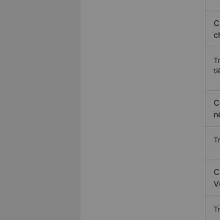
C
c
T
ti
C
n
T
C
V
T