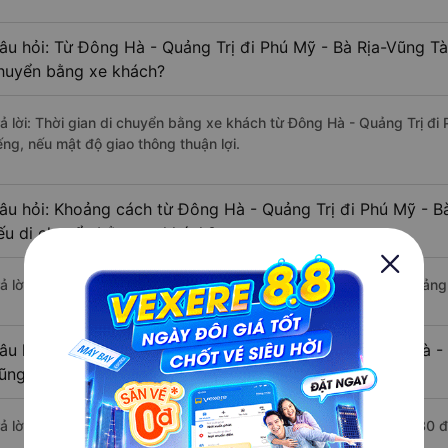
âu hỏi: Từ Đông Hà - Quảng Trị đi Phú Mỹ - Bà Rịa-Vũng Tà
huyển bằng xe khách?
rả lời: Thời gian di chuyển bằng xe khách từ Đông Hà - Quảng Trị đ
ếng, nếu mật độ giao thông thuận lợi.
âu hỏi: Khoảng cách từ Đông Hà - Quảng Trị đi Phú Mỹ - B
ếu di chuyển bằng xe khách?
rả lời: Đoạn đường đi Phú Mỹ - Bà Rịa-Vũng Tàu từ Đông Hà - Quảng
âu hỏi: Mỗi ngày có bao nhiêu chuyến xe khách Đông Hà - 
ũng Tàu ?
rả lời: Trung bình mỗi ngày có khoảng 5 chuyến xe bắt đầu từ 6:30 