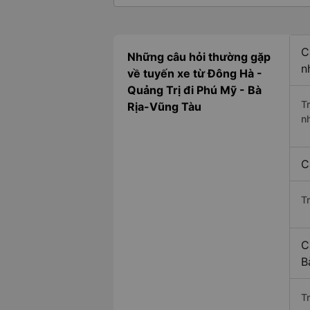
C
Những câu hỏi thường gặp
n
về tuyến xe từ Đông Hà -
Quảng Trị đi Phú Mỹ - Bà
T
Rịa-Vũng Tàu
n
C
T
C
B
Tr