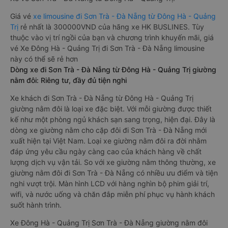
Giá vé
xe limousine đi Sơn Trà - Đà Nẵng từ Đông Hà - Quảng
Trị
rẻ nhất là 300000VND của hãng xe HK BUSLINES. Tùy
thuộc vào vị trí ngồi của bạn và chương trình khuyến mãi, giá
vé Xe Đông Hà - Quảng Trị đi Sơn Trà - Đà Nẵng limousine
này có thể sẽ rẻ hơn
Dòng xe đi Sơn Trà - Đà Nẵng từ Đông Hà - Quảng Trị giường
nằm đôi: Riêng tư, đầy đủ tiện nghi
Xe khách đi Sơn Trà - Đà Nẵng từ Đông Hà - Quảng Trị
giường nằm đôi là loại xe đặc biệt. Với mỗi giường được thiết
kế như một phòng ngủ khách sạn sang trọng, hiện đại. Đây là
dòng xe giường nằm cho cặp đôi đi Sơn Trà - Đà Nẵng mới
xuất hiện tại Việt Nam. Loại xe giường nằm đôi ra đời nhằm
đáp ứng yêu cầu ngày càng cao của khách hàng về chất
lượng dịch vụ vận tải. So với xe giường nằm thông thường, xe
giường nằm đôi đi Sơn Trà - Đà Nẵng có nhiều ưu điểm và tiện
nghi vượt trội. Màn hình LCD với hàng nghìn bộ phim giải trí,
wifi, và nước uống và chăn đắp miễn phí phục vụ hành khách
suốt hành trình.
Xe Đông Hà - Quảng Trị Sơn Trà - Đà Nẵng giường nằm đôi