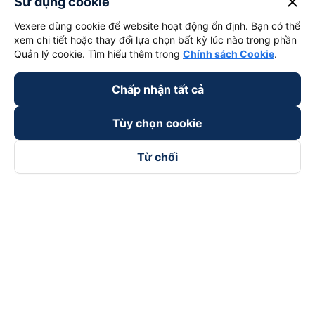
close
Sử dụng cookie
Vexere dùng cookie để website hoạt động ổn định. Bạn có thể
xem chi tiết hoặc thay đổi lựa chọn bất kỳ lúc nào trong phần
Quản lý cookie. Tìm hiểu thêm trong
Chính sách Cookie
.
Chấp nhận tất cả
Tùy chọn cookie
Từ chối
Theo dõi chúng tôi trên
Facebook
Tiktok
Youtube
Công ty TNHH Thương Mại Dịch Vụ Vexere
Địa chỉ đăng ký kinh doanh: 8C Chữ Đồng Tử, Phường Tân
Sơn Nhất, TP. Hồ Chí Minh, Việt Nam
Địa chỉ
:
Lầu 2, toà nhà H3 Circo Hoàng Diệu, 384 Hoàng Diệu,
Phường Khánh Hội, TP Hồ Chí Minh, Việt Nam