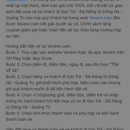
nhất tại Việt Nam, đảm bảo giữ chỗ 100%. Đối với bất cứ giao
dịch đặt mua vé xe khách đi Sơn Trà - Đà Nẵng từ Đông Hà -
Quảng Trị nào của quý khách tại trang web
Vexere.com
đều
được Vexere cam kết giải quyết sự cố. Chính sách tặng
coupon giảm giá hoặc hoàn tiền sẽ tùy theo từng trường hợp
sự việc.
Hướng dẫn đặt vé tại Vexere.com:
Bước 1: Truy cập vào website Vexere hoặc tải app Vexere trên
CH Play hoặc App Store.
Bước 2: Chọn điểm đi, điểm đến, ngày đi, sau đó chọn “TÌM
VÉ XE”.
Bước 3: Chọn hãng xe khách đi Sơn Trà - Đà Nẵng từ Đông
Hà - Quảng Trị, giờ khởi hành phù hợp. Bấm chọn vào khung
giờ quý khách muốn đi để tiến hành đặt vé.
Bước 4: Chọn vị trí/giường ghế, điểm đón, điểm trả và nhập
thông tin hành khách khi đặt mua vé xe đi Sơn Trà - Đà Nẵng
từ Đông Hà - Quảng Trị
Bước 5: Chọn hình thức thanh toán vé phù hợp và tiến hành
thanh toán vé.
Việc đặt mua và thanh toán vé xe khách đi Sơn Trà - Đà Nẵng