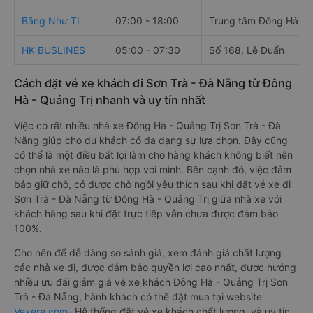
Băng Như TL
07:00 - 18:00
Trung tâm Đông Hà
HK BUSLINES
05:00 - 07:30
Số 168, Lê Duẩn
Cách đặt vé xe khách đi Sơn Trà - Đà Nẵng từ Đông
Hà - Quảng Trị nhanh và uy tín nhất
Việc có rất nhiều nhà xe Đông Hà - Quảng Trị Sơn Trà - Đà
Nẵng giúp cho du khách có đa dạng sự lựa chọn. Đây cũng
có thể là một điều bất lợi làm cho hàng khách không biết nên
chọn nhà xe nào là phù hợp với mình. Bên cạnh đó, việc đảm
bảo giữ chỗ, có được chỗ ngồi yêu thích sau khi đặt vé xe đi
Sơn Trà - Đà Nẵng từ Đông Hà - Quảng Trị giữa nhà xe với
khách hàng sau khi đặt trực tiếp vẫn chưa được đảm bảo
100%.
Cho nên để dễ dàng so sánh giá, xem đánh giá chất lượng
các nhà xe đi, được đảm bảo quyền lợi cao nhất, được hưởng
nhiều ưu đãi giảm giá vé xe khách Đông Hà - Quảng Trị Sơn
Trà - Đà Nẵng, hành khách có thể đặt mua tại website
Vexere.com
- Hệ thống đặt vé xe khách chất lượng, và uy tín