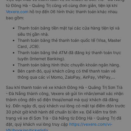
từ Đông Hà - Quảng Trị cũng vô cùng đơn giản, tiện lợi khi
Vexere.com
hỗ trợ đến 06 hình thức thanh toán khác nhau
bao gồm:
Thanh toán bằng tiền mặt tại các cửa hàng tiện lợi và
siêu thị gần nhà.
Thanh toán bằng thẻ thanh toán quốc tế (Visa, Master
Card, JCB).
Thanh toán bằng thẻ ATM đã đăng ký thanh toán trực
tuyến (Internet Banking).
Thanh toán bằng hình thức chuyển khoản ngân hàng.
Bên cạnh đó, quý khách cũng có thể thanh toán vé
thông qua các ví Momo, ZaloPay, AirPay, VNPay,…
Sau khi thanh toán vé xe khách Đông Hà - Quảng Trị Sơn Trà
- Đà Nẵng thành công, Vexere sẽ gửi tin nhắn/email xác nhận
thành công đến số điện thoại/email mà quý khách đã đăng
ký. Đến ngày đi, quý khách vui lòng có mặt tại điểm đón trước
30 phút giờ khởi hành để chuẩn bị lên xe. Để kiểm tra tình
trạng vé xe đi Sơn Trà - Đà Nẵng từ Đông Hà - Quảng Trị đã
đặt, quý khách vui lòng truy cập
https://vexere.com/vi-
VN/booking/ticketinfo