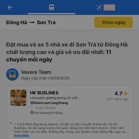
arrow_back
Tải app Vexere ngay!
Tải app Vexere
-30k
Mở app
Mở app
Nhận ưu đãi thành viên độc
-30k/ghế khi đặt vé máy bay qua
quyền
app
Đông Hà
Sơn Trà
Chọn ngày
Đặt mua vé xe 5 nhà xe đi Sơn Trà từ Đông Hà
chất lượng cao và giá vé ưu đãi nhất
: 11
chuyến mỗi ngày
Vexere Team
Ngày cập nhật: 09/08/2026
HK BUSLINES
4.7
Limousine giường phòng 22 chỗ (WC)
(3311 đánh giá)
Khách sạn Long Khang
3 giờ 30 phút
Văn phòng Đà Nẵng
⭐ 4.5/5 Nhờ ứng dụng Vexere, tôi đã có một chuyến đi khá tốt với HK
Buslines. Xe rất sang trọng với cabin riêng cho mỗi hành khách, nhân viên
thân thiện và chu đáo. Đường dây nóng của Vexere hoạt động hiệu quả và
thể hiện trách nhiệm với khách hàng. Nhược điểm: -0.5 sao vì quy trình đặt
Xem thêm