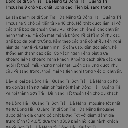
Dòng xe đi Sơn Trà - Đà Nẵng từ Đông Hà - Quảng Trị
limousine 9 chỗ vip, chất lượng cao: Tiện lợi, sang trọng
Là sản phẩm xe đi Sơn Trà - Đà Nẵng từ Đông Hà - Quảng Trị
limousine 9 chỗ cải tiến từ xe 16 chỗ. Nội thất được làm lại với
các ghế bọc da chuẩn Châu Âu, không chỉ êm ái cho chuyến
hành trình xa, mà còn mát mẻ và không hề bị hầm bí như các
ghế bọc da bình thường. Kèm theo các ghế có nhiều tiện nghi
hiện đại như ti-vi, tủ lạnh mini, ổ cắm usb, đèn đọc sách, hệ
thống âm thanh cao cấp. Có vách ngăn riêng biệt giữa
khoang lái và khoang hành khách. Khoảng cách giữa các ghế
ngồi rất thoải mái, không nhồi nhét. Luôn đáp ứng được nhu
cầu về sang trọng, thoải mái và tiện nghi trong việc di chuyển.
Đây là loại xe Đông Hà - Quảng Trị Sơn Trà - Đà Nẵng có hỗ
trợ đón/trả tận nơi miễn phí tại nội thành Đông Hà - Quảng Trị
và nội thành Sơn Trà - Đà Nẵng, rất thuận tiện cho du khách.
Xe Đông Hà - Quảng Trị Sơn Trà - Đà Nẵng limousine tốt nhất:
Xe từ Đông Hà - Quảng Trị đi Sơn Trà - Đà Nẵng limousine
được đánh giá chung có chất lượng Tốt với điểm đánh giá
trung bình từ 4.8/5 dựa trên 3309 phản hồi của hành khách
Xe về Sơn Trà - Đà Nẵng từ Đông Hà - Quảng Trị.