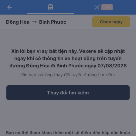
arrow_back
Tải app Vexere ngay!
Tải app Vexere
-30k
Mở app
Mở app
Nhận ưu đãi thành viên độc
-30k/ghế khi đặt vé máy bay qua
quyền
app
Đông Hòa
Bình Phước
Chọn ngày
Xin lỗi bạn vì sự bất tiện này. Vexere sẽ cập nhật
ngay khi có thông tin xe hoạt động trên tuyến
đường Đông Hòa đi Bình Phước ngày 07/08/2026
Xin bạn vui lòng thay đổi tuyến đường tìm kiếm
Thay đổi tìm kiếm
Bạn có thể tham khảo thêm một số điểm đến hấp dẫn khác