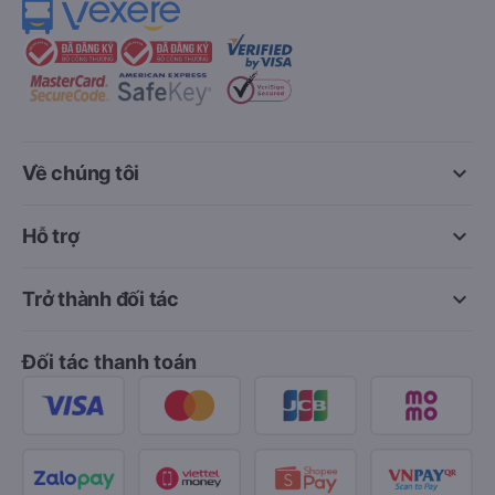
keyboard_arrow_down
Về chúng tôi
keyboard_arrow_down
Hỗ trợ
keyboard_arrow_down
Trở thành đối tác
Đối tác thanh toán