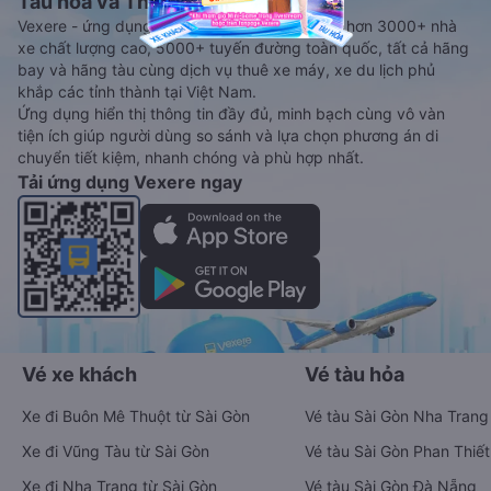
Tàu hoả và Thuê xe
Vexere - ứng dụng đặt vé đa phương tiện với hơn 3000+ nhà
xe chất lượng cao, 5000+ tuyến đường toàn quốc, tất cả hãng
bay và hãng tàu cùng dịch vụ thuê xe máy, xe du lịch phủ
khắp các tỉnh thành tại Việt Nam.
Ứng dụng hiển thị thông tin đầy đủ, minh bạch cùng vô vàn
tiện ích giúp người dùng so sánh và lựa chọn phương án di
chuyển tiết kiệm, nhanh chóng và phù hợp nhất.
Tải ứng dụng Vexere ngay
Vé xe khách
Vé tàu hỏa
Xe đi Buôn Mê Thuột từ Sài Gòn
Vé tàu Sài Gòn Nha Trang
Xe đi Vũng Tàu từ Sài Gòn
Vé tàu Sài Gòn Phan Thiết
Xe đi Nha Trang từ Sài Gòn
Vé tàu Sài Gòn Đà Nẵng