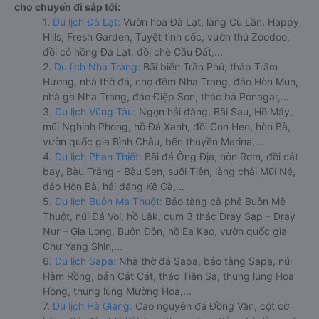
cho chuyến đi sắp tới:
1.
Du lịch Đà Lạt:
Vườn hoa Đà Lạt, làng Cù Lần, Happy
Hills, Fresh Garden, Tuyệt tình cốc, vườn thú Zoodoo,
đồi cỏ hồng Đà Lạt, đồi chè Cầu Đất,...
2.
Du lịch Nha Trang:
Bãi biển Trần Phú, tháp Trầm
Hương, nhà thờ đá, chợ đêm Nha Trang, đảo Hòn Mun,
nhà ga Nha Trang, đảo Điệp Sơn, thác bà Ponagar,...
3.
Du lịch Vũng Tàu:
Ngọn hải đăng, Bãi Sau, Hồ Mây,
mũi Nghinh Phong, hồ Đá Xanh, đồi Con Heo, hòn Bà,
vườn quốc gia Bình Châu, bến thuyền Marina,...
4.
Du lịch Phan Thiết:
Bãi đá Ông Địa, hòn Rơm, đồi cát
bay, Bàu Trắng - Bàu Sen, suối Tiên, làng chài Mũi Né,
đảo Hòn Bà, hải đăng Kê Gà,...
5.
Du lịch Buôn Ma Thuột:
Bảo tàng cà phê Buôn Mê
Thuột, núi Đá Voi, hồ Lắk, cụm 3 thác Dray Sap – Dray
Nur – Gia Long, Buôn Đôn, hồ Ea Kao, vườn quốc gia
Chư Yang Shin,...
6.
Du lịch Sapa:
Nhà thờ đá Sapa, bảo tàng Sapa, núi
Hàm Rồng, bản Cát Cát, thác Tiên Sa, thung lũng Hoa
Hồng, thung lũng Mường Hoa,...
7.
Du lịch Hà Giang:
Cao nguyên đá Đồng Văn, cột cờ