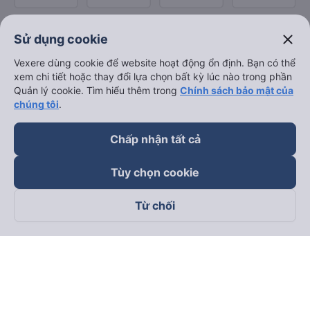
close
Sử dụng cookie
Vexere dùng cookie để website hoạt động ổn định. Bạn có thể
xem chi tiết hoặc thay đổi lựa chọn bất kỳ lúc nào trong phần
Quản lý cookie. Tìm hiểu thêm trong
Chính sách bảo mật của
chúng tôi
.
Chấp nhận tất cả
Tùy chọn cookie
Từ chối
Theo dõi chúng tôi trên
Facebook
Tiktok
Youtube
Công ty TNHH Thương Mại Dịch Vụ Vexere