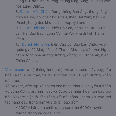
Lũng Cú, đèo Mã Pí Lèng, thung lũng Sủng Là, làng văn
hóa Lũng Cẩm,...
8.
Du lịch Mộc Châu:
Rừng thông Bản Áng, thung lũng
mận Nà Ka, đồi chè Mộc Châu, thác Dải Yếm, bản Pa
Phách, hang dơi, khu du lịch Happy Land,...
9.
Du lịch Hải Phòng:
Biển Đồ Sơn, đảo Hòn Dấu, vịnh
Lan Hạ, đảo Bạch Long Vỹ, núi Voi, khu di tích Tràng
Kênh,...
10.
Du lịch Nghệ An:
Biển Cửa Lò, đảo Lan Châu, vườn
quốc gia Pù Mát, đồi chè Thanh Chương, đảo Hòn Ngư,
cánh đồng hoa hướng dương, đồng cừu Nghệ An, biển
Thiên Cầm,...
Vexere.com
là hệ thống hỗ trợ đặt vé xe khách, máy bay, tàu
hoả và thuê xe máy, xe du lịch trên nhiều tuyến đường khắp
cả nước.
Với Vexere, việc lập kế hoạch cho hành trình di chuyển trở nên
vô cùng đơn giản, linh hoạt và được cá nhân hóa hơn bao giờ
hết. Vexere hiện là nền tảng kết nối hành khách với các đối
tác hàng đầu trong lĩnh vực đi lại, bao gồm:
• 2000+ hãng xe chất lượng cao trên 5000+ tuyến
đường trong và ngoài nước.