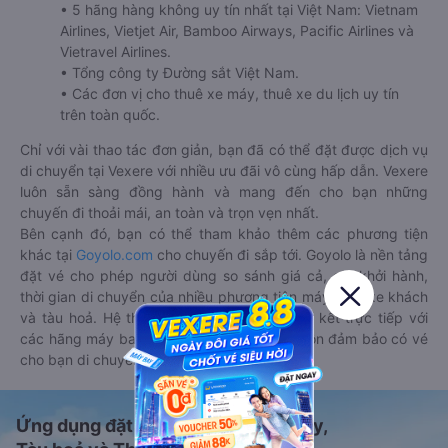
• 5 hãng hàng không uy tín nhất tại Việt Nam: Vietnam
Airlines, Vietjet Air, Bamboo Airways, Pacific Airlines và
Vietravel Airlines.
• Tổng công ty Đường sắt Việt Nam.
• Các đơn vị cho thuê xe máy, thuê xe du lịch uy tín
trên toàn quốc.
Chỉ với vài thao tác đơn giản, bạn đã có thể đặt được dịch vụ
di chuyển tại Vexere với nhiều ưu đãi vô cùng hấp dẫn. Vexere
luôn sẵn sàng đồng hành và mang đến cho bạn những
chuyến đi thoải mái, an toàn và trọn vẹn nhất.
Bên cạnh đó, bạn có thể tham khảo thêm các phương tiện
khác tại
Goyolo.com
cho chuyến đi sắp tới. Goyolo là nền tảng
đặt vé cho phép người dùng so sánh giá cả, giờ khởi hành,
thời gian di chuyển của nhiều phương tiện máy bay, xe khách
và tàu hoả. Hệ thống của Goyolo được liên kết trực tiếp với
các hãng máy bay, xe khách và tàu hoả, luôn đảm bảo có vé
cho bạn di chuyển.
Ứng dụng đặt vé Xe khách, Máy bay,