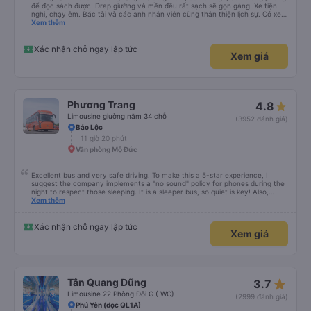
để đọc sách được. Drap giường và mền đều rất sạch sẽ gọn gàng. Xe tiện
nghi, chạy êm. Bác tài và các anh nhân viên cũng thân thiện lịch sự. Có xe
trung chuyển về nội thành thành phố tuy hoà rất tiện. Giá vé hợp lý. Nói
Xem thêm
chung là mình rất ưng ý, cảm ơn nhà xe.
Xác nhận chỗ ngay lập tức
Xem giá
Phương Trang
4.8
Limousine giường nằm 34 chỗ
(3952 đánh giá)
Bảo Lộc
11 giờ 20 phút
Văn phòng Mộ Đức
Excellent bus and very safe driving. To make this a 5-star experience, I
suggest the company implements a "no sound" policy for phones during the
night to respect those sleeping. It is a sleeper bus, so quiet is key! Also,
please display the Wi-Fi password clearly inside the cabin for convenience. I
Xem thêm
would definitely ride with them again! -------------- ​ Xe chất lượng tốt và
tài xế lái xe rất an toàn. Để dịch vụ hoàn hảo hơn, tôi góp ý nhà xe nên có
quy định rõ ràng về việc giữ im lặng (tắt âm thanh điện thoại) vào ban đêm
Xác nhận chỗ ngay lập tức
Xem giá
để tránh làm phiền hành khách khác ngủ. Ngoài ra, nhà xe nên dán sẵn mật
khẩu Wi-Fi trong xe để hành khách dễ dàng sử dụng. Tôi vẫn sẽ tiếp tục ủng
hộ nhà xe trong tương lai!
star_rate
Tân Quang Dũng
3.7
Limousine 22 Phòng Đôi G ( WC)
(2999 đánh giá)
Phú Yên (dọc QL1A)