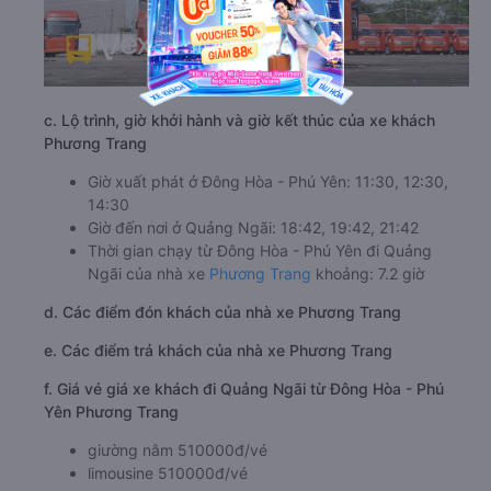
c. Lộ trình, giờ khởi hành và giờ kết thúc của xe khách
Phương Trang
Giờ xuất phát ở Đông Hòa - Phú Yên: 11:30, 12:30,
14:30
Giờ đến nơi ở Quảng Ngãi: 18:42, 19:42, 21:42
Thời gian chạy từ Đông Hòa - Phú Yên đi Quảng
Ngãi của nhà xe
Phương Trang
khoảng: 7.2 giờ
d. Các điểm đón khách của nhà xe Phương Trang
e. Các điểm trả khách của nhà xe Phương Trang
f. Giá vé giá xe khách đi Quảng Ngãi từ Đông Hòa - Phú
Yên Phương Trang
giường nằm 510000đ/vé
limousine 510000đ/vé