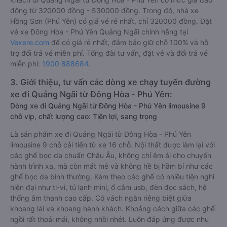
động từ 320000 đồng - 530000 đồng. Trong đó, nhà xe
Hồng Sơn (Phú Yên) có giá vé rẻ nhất, chỉ 320000 đồng. Đặt
vé xe Đông Hòa - Phú Yên Quảng Ngãi chính hãng tại
Vexere.com
để có giá rẻ nhất, đảm bảo giữ chỗ 100% và hỗ
trợ đổi trả vé miễn phí. Tổng đài tư vấn, đặt vé và đổi trả vé
miễn phí:
1900 888684
.
3. Giới thiệu, tư vấn các dòng xe chạy tuyến đường
xe đi Quảng Ngãi từ Đông Hòa - Phú Yên:
Dòng xe đi Quảng Ngãi từ Đông Hòa - Phú Yên limousine 9
chỗ vip, chất lượng cao: Tiện lợi, sang trọng
Là sản phẩm xe đi Quảng Ngãi từ Đông Hòa - Phú Yên
limousine 9 chỗ cải tiến từ xe 16 chỗ. Nội thất được làm lại với
các ghế bọc da chuẩn Châu Âu, không chỉ êm ái cho chuyến
hành trình xa, mà còn mát mẻ và không hề bị hầm bí như các
ghế bọc da bình thường. Kèm theo các ghế có nhiều tiện nghi
hiện đại như ti-vi, tủ lạnh mini, ổ cắm usb, đèn đọc sách, hệ
thống âm thanh cao cấp. Có vách ngăn riêng biệt giữa
khoang lái và khoang hành khách. Khoảng cách giữa các ghế
ngồi rất thoải mái, không nhồi nhét. Luôn đáp ứng được nhu