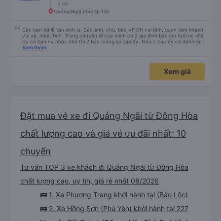
5 giờ
Quảng Ngãi (dọc QL1A)
Các bạn nữ lễ tân xinh iu. Các anh, chú, bác VP ĐH vui tính, quan tâm khách,
vui vẻ, nhiệt tình. Trong chuyến đi của mình có 2 gia đình bác lớn tuổi nc khá
to, có bạn nv nhắc nhở thì 2 bác mắng lại bạn ấy. Nếu 2 bác ấy có đánh giá
xấu thì mình ngược lại nha. Bạn ấy nhắc nhở rất đúng. 2 bác nói rất to. To
Xem thêm
đến lỗi mình ngủ còn mơ được câu chuyện các bác nói với nhau xuất hiện
trong giấc mơ của mình luôn. Nên nếu bạn ấy bị phản ánh thì đừng trừ lương
bạn ấy nha. Nếu bạn ấy bị trừ thì bảo bạn ấy liên hệ sđt của mình, mình hỗ
Xem giá
trợ ạ. Số mình đuôi 666, chuyến ĐH-NT ngày 16/1. À các bạn nữ lễ tân xinh
iu còn đổi cho mình phòng đơn sang đôi xong còn note là (một mình) yêu
luôn. Nhưng phòng đôi mà nằm một thì mỗi lần xe rẽ 1 cái là ✈️ Ít đi xe khách
nhưng đủ để đánh giá 10/10.
Đặt mua vé xe đi Quảng Ngãi từ Đông Hòa
chất lượng cao và giá vé ưu đãi nhất: 10
chuyến
Tư vấn TOP 3 xe khách đi Quảng Ngãi từ Đông Hòa
chất lượng cao, uy tín, giá rẻ nhất 08/2026
🚌 1. Xe Phương Trang khởi hành tại (Bảo Lộc)
🚌 2. Xe Hồng Sơn (Phú Yên) khởi hành tại 227