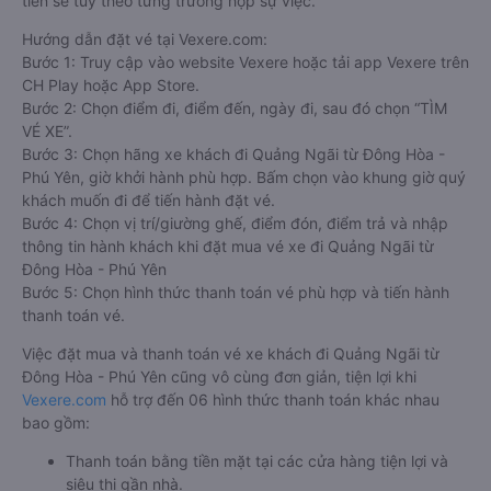
tiền sẽ tùy theo từng trường hợp sự việc.
Hướng dẫn đặt vé tại Vexere.com:
Bước 1: Truy cập vào website Vexere hoặc tải app Vexere trên
CH Play hoặc App Store.
Bước 2: Chọn điểm đi, điểm đến, ngày đi, sau đó chọn “TÌM
VÉ XE”.
Bước 3: Chọn hãng xe khách đi Quảng Ngãi từ Đông Hòa -
Phú Yên, giờ khởi hành phù hợp. Bấm chọn vào khung giờ quý
khách muốn đi để tiến hành đặt vé.
Bước 4: Chọn vị trí/giường ghế, điểm đón, điểm trả và nhập
thông tin hành khách khi đặt mua vé xe đi Quảng Ngãi từ
Đông Hòa - Phú Yên
Bước 5: Chọn hình thức thanh toán vé phù hợp và tiến hành
thanh toán vé.
Việc đặt mua và thanh toán vé xe khách đi Quảng Ngãi từ
Đông Hòa - Phú Yên cũng vô cùng đơn giản, tiện lợi khi
Vexere.com
hỗ trợ đến 06 hình thức thanh toán khác nhau
bao gồm:
Thanh toán bằng tiền mặt tại các cửa hàng tiện lợi và
siêu thị gần nhà.