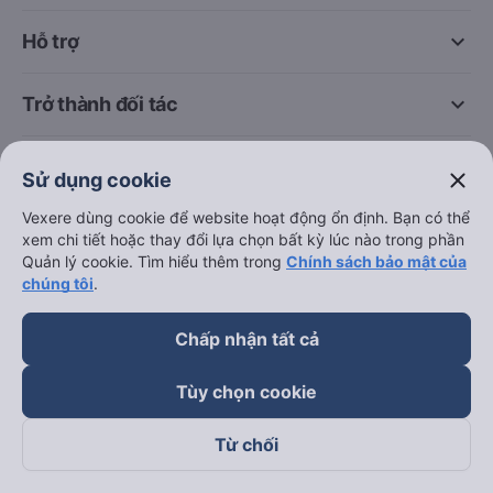
keyboard_arrow_down
Hỗ trợ
keyboard_arrow_down
Trở thành đối tác
Đối tác thanh toán
close
Sử dụng cookie
Vexere dùng cookie để website hoạt động ổn định. Bạn có thể
xem chi tiết hoặc thay đổi lựa chọn bất kỳ lúc nào trong phần
Quản lý cookie. Tìm hiểu thêm trong
Chính sách bảo mật của
chúng tôi
.
Chấp nhận tất cả
Tùy chọn cookie
Từ chối