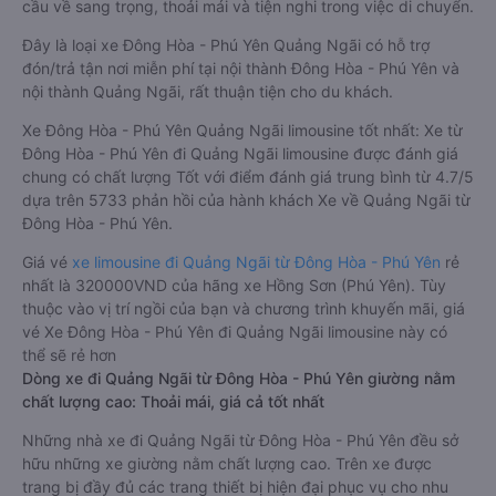
cầu về sang trọng, thoải mái và tiện nghi trong việc di chuyển.
Đây là loại xe Đông Hòa - Phú Yên Quảng Ngãi có hỗ trợ
đón/trả tận nơi miễn phí tại nội thành Đông Hòa - Phú Yên và
nội thành Quảng Ngãi, rất thuận tiện cho du khách.
Xe Đông Hòa - Phú Yên Quảng Ngãi limousine tốt nhất: Xe từ
Đông Hòa - Phú Yên đi Quảng Ngãi limousine được đánh giá
chung có chất lượng Tốt với điểm đánh giá trung bình từ 4.7/5
dựa trên 5733 phản hồi của hành khách Xe về Quảng Ngãi từ
Đông Hòa - Phú Yên.
Giá vé
xe limousine đi Quảng Ngãi từ Đông Hòa - Phú Yên
rẻ
nhất là 320000VND của hãng xe Hồng Sơn (Phú Yên). Tùy
thuộc vào vị trí ngồi của bạn và chương trình khuyến mãi, giá
vé Xe Đông Hòa - Phú Yên đi Quảng Ngãi limousine này có
thể sẽ rẻ hơn
Dòng xe đi Quảng Ngãi từ Đông Hòa - Phú Yên giường nằm
chất lượng cao: Thoải mái, giá cả tốt nhất
Những nhà xe đi Quảng Ngãi từ Đông Hòa - Phú Yên đều sở
hữu những xe giường nằm chất lượng cao. Trên xe được
trang bị đầy đủ các trang thiết bị hiện đại phục vụ cho nhu