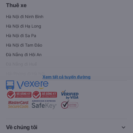
Thuê xe
Hà Nội đi Ninh Bình
Hà Nội đi Hạ Long
Hà Nội đi Sa Pa
Hà Nội đi Tam Đảo
Đà Nẵng đi Hội An
Đà Nẵng đi Huế
Hải Phòng đi Hà Nội
Xem tất cả tuyến đường
keyboard_arrow_down
Về chúng tôi