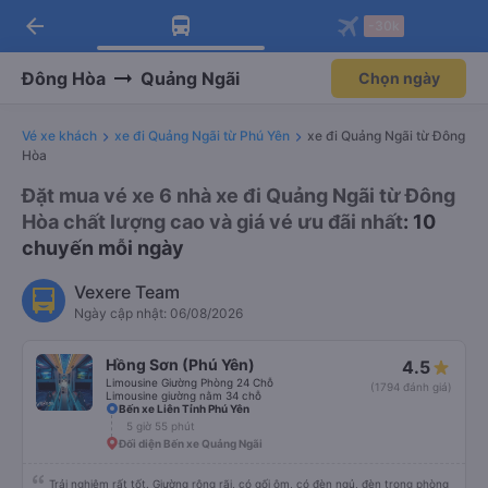
arrow_back
Tải app Vexere ngay!
Tải app Vexere
-30k
Mở app
Mở app
Nhận ưu đãi thành viên độc
-30k/ghế khi đặt vé máy bay qua
quyền
app
Đông Hòa
Quảng Ngãi
Chọn ngày
Vé xe khách
xe đi Quảng Ngãi từ Phú Yên
xe đi Quảng Ngãi từ Đông
Hòa
Đặt mua vé xe 6 nhà xe đi Quảng Ngãi từ Đông
Hòa chất lượng cao và giá vé ưu đãi nhất
: 10
chuyến mỗi ngày
Vexere Team
Ngày cập nhật: 06/08/2026
Hồng Sơn (Phú Yên)
4.5
Limousine Giường Phòng 24 Chỗ
(1794 đánh giá)
Limousine giường nằm 34 chỗ
Bến xe Liên Tỉnh Phú Yên
5 giờ 55 phút
Đối diện Bến xe Quảng Ngãi
Trải nghiệm rất tốt. Giường rộng rãi, có gối ôm, có đèn ngủ, đèn trong phòng