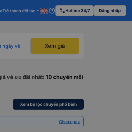
help_outline
phone
Hotline 24/7
Đăng nhập
re
Trở thành đối tác
arrow_drop_down
Xem giá
 ngày về
iá vé ưu đãi nhất
: 10 chuyến mỗi
Xem bộ lọc chuyến phổ biến
Chọn ngày