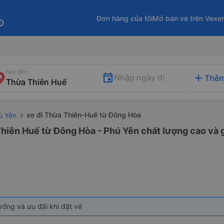
Đơn hàng của tôi
Mở bán vé trên Vexe
fo
Nơi đến
add
Nhập ngày đi
Thêm
xe đi Thừa Thiên-Huế từ Đông Hòa
ú Yên
hiên Huế từ Đông Hòa - Phú Yên chất lượng cao và g
rống và ưu đãi khi đặt vé