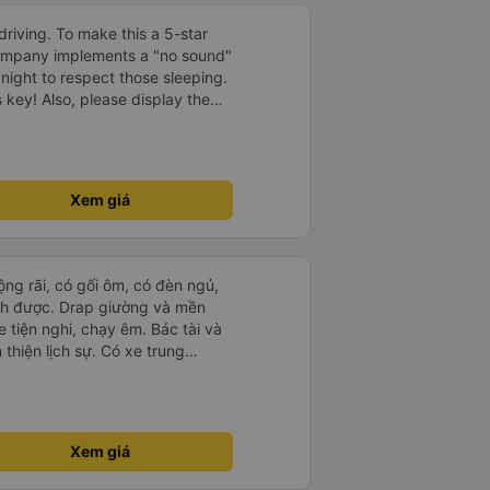
driving. To make this a 5-star
company implements a "no sound"
 night to respect those sleeping.
is key! Also, please display the
e the cabin for convenience. I
------ ​ Xe chất
t an toàn. Để dịch vụ hoàn hảo
 quy định rõ ràng về việc giữ im
Xem giá
ại) vào ban đêm để tránh làm
 Ngoài ra, nhà xe nên dán sẵn
 hành khách dễ dàng sử dụng.
à xe trong tương lai!
rộng rãi, có gối ôm, có đèn ngủ,
ch được. Drap giường và mền
 tiện nghi, chạy êm. Bác tài và
thiện lịch sự. Có xe trung
ố tuy hoà rất tiện. Giá vé hợp
g ý, cảm ơn nhà xe.
Xem giá