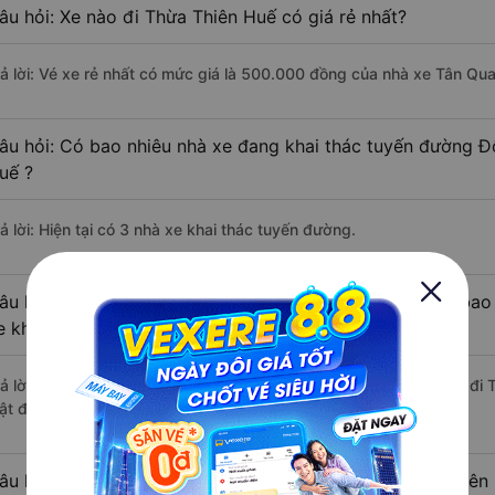
âu hỏi: Xe nào đi Thừa Thiên Huế có giá rẻ nhất?
rả lời: Vé xe rẻ nhất có mức giá là 500.000 đồng của nhà xe Tân Qu
âu hỏi: Có bao nhiêu nhà xe đang khai thác tuyến đường Đ
uế ?
ả lời: Hiện tại có 3 nhà xe khai thác tuyến đường.
âu hỏi: Từ Đông Hòa - Phú Yên đi Thừa Thiên Huế mất bao 
e khách?
rả lời: Thời gian di chuyển bằng xe khách từ Đông Hòa - Phú Yên đi
ật độ giao thông thuận lợi.
âu hỏi: Khoảng cách từ Đông Hòa - Phú Yên đi Thừa Thiên 