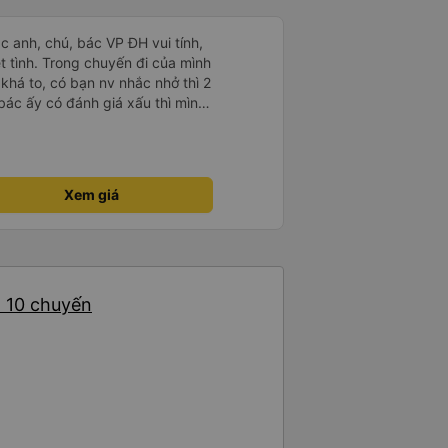
ác anh, chú, bác VP ĐH vui tính,
 chuyến đi của mình
 khá to, có bạn nv nhắc nhở thì 2
bác ấy có đánh giá xấu thì mình
hở rất đúng. 2 bác nói rất to. To
c câu chuyện các bác nói với
 ấy
ng bạn ấy nha. Nếu bạn ấy bị trừ
Xem giá
ủa mình, mình hỗ trợ ạ. Số mình
 16/1. À các bạn nữ lễ tân xinh
ơn sang đôi xong còn note là
 phòng đôi mà nằm một thì mỗi
e khách nhưng đủ để đánh giá
: 10 chuyến