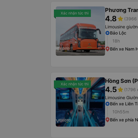
Phương Tra
Xác nhận tức thì
4.8
star
(3966 
Limousine giườ
Bảo Lộc
18h
Bến xe Nam 
Hồng Sơn (P
Xác nhận tức thì
4.5
star
(1796 
Limousine Giườ
Bến xe Liên T
10h55m
Bến xe phía 