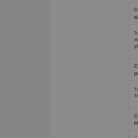
C
s
T
x
g
C
p
T
T
C
P