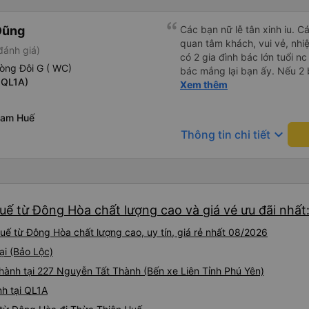
Dũng
Các bạn nữ lễ tân xinh iu. C
quan tâm khách, vui vẻ, nhiệt tình. Trong
đánh giá)
có 2 gia đình bác lớn tuổi nc
òng Đôi G ( WC)
bác mắng lại bạn ấy. Nếu 2 
 QL1A)
ngược lại nha. Bạn ấy nhắc n
Xem thêm
đến lỗi mình ngủ còn mơ đượ
nhau xuất hiện trong giấc mơ của mình luôn. Nên nếu bạn
Nam Huế
bị phản ánh thì đừng trừ lươ
keyboard_arrow_down
Thông tin chi tiết
thì bảo bạn ấy liên hệ sđt c
đuôi 666, chuyến ĐH-NT ngày
iu còn đổi cho mình phòng đ
(một mình) yêu luôn. Nhưng
lần xe rẽ 1 cái là ✈️ Ít đi x
uế từ Đông Hòa chất lượng cao và giá vé ưu đãi nhất
10/10.
ế từ Đông Hòa chất lượng cao, uy tín, giá rẻ nhất 08/2026
ại (Bảo Lộc)
 hành tại 227 Nguyễn Tất Thành (Bến xe Liên Tỉnh Phú Yên)
h tại QL1A