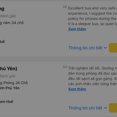
ng
Excellent bus and very safe 
experience, I suggest the 
đánh giá)
policy for phones during the
ng nằm 34 chỗ
It is a sleeper bus, so quiet 
Wi-Fi password clearly insid
Xem thêm
would definitely ride with them again! --------
lượng tốt và tài xế lái xe rấ
Huế
hơn, tôi góp ý nhà xe nên có
keyboard_arrow_down
Thông tin chi tiết
lặng (tắt âm thanh điện tho
phiền hành khách khác ngủ.
mật khẩu Wi-Fi trong xe để
Tôi vẫn sẽ tiếp tục ủng hộ nh
hú Yên)
Trải nghiệm rất tốt. Giường 
đèn trong phòng để đọc sá
đánh giá)
đều rất sạch sẽ gọn gàng. Xe
ng Phòng 24 Chỗ
các anh nhân viên cũng thân 
ỉnh Phú Yên
chuyển về nội thành thành ph
Xem thêm
lý. Nói chung là mình rất ưn
Nam Huế
keyboard_arrow_down
Thông tin chi tiết