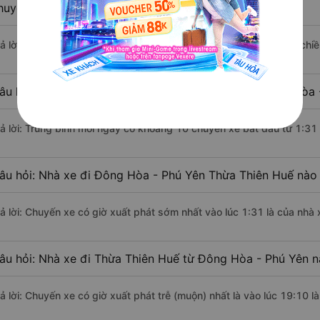
huyển bằng xe khách?
rả lời: Đoạn đường đi Thừa Thiên Huế từ Đông Hòa - Phú Yên có chi
âu hỏi: Mỗi ngày có bao nhiêu chuyến xe khách Đông Hòa 
rả lời: Trung bình mỗi ngày có khoảng 10 chuyến xe bắt đầu từ 1:31
âu hỏi: Nhà xe đi Đông Hòa - Phú Yên Thừa Thiên Huế nào
rả lời: Chuyến xe có giờ xuất phát sớm nhất vào lúc 1:31 là của nh
âu hỏi: Nhà xe đi Thừa Thiên Huế từ Đông Hòa - Phú Yên n
rả lời: Chuyến xe có giờ xuất phát trễ (muộn) nhất là vào lúc 19:10