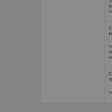
T
S
l
C
P
T
H
n
C
Y
T