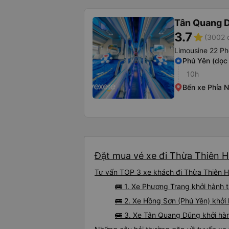
Tân Quang 
3.7
star
(3002 
Limousine 22 Ph
Phú Yên (dọc
10h
Bến xe Phía 
Đặt mua vé xe đi Thừa Thiên H
Tư vấn TOP 3 xe khách đi Thừa Thiên Hu
🚌 1. Xe Phương Trang khởi hành t
🚌 2. Xe Hồng Sơn (Phú Yên) khởi
🚌 3. Xe Tân Quang Dũng khởi hàn