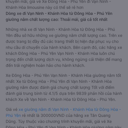
khuyến mãi, giá vé Xe Đông Hòa - Phú Yên đi Vạn Ninh -
Khánh Hòa limousine này có thể sẽ rẻ hơn
Dòng xe đi Vạn Ninh - Khánh Hòa từ Đông Hòa - Phú Yên
giường nằm chất lượng cao: Thoải mái, giá cả tốt nhất
Những nhà xe đi Vạn Ninh - Khánh Hòa từ Đông Hòa - Phú
Yên đều sở hữu những xe giường nằm chất lượng cao. Trên xe
được trang bị đầy đủ các trang thiết bị hiện đại phục vụ cho
nhu cầu di chuyển của hành khách. Bên cạnh đó, các hãng xe
khách Đông Hòa - Phú Yên Vạn Ninh - Khánh Hòa luôn chú
trọng đến chất lượng dịch vụ, không ngừng cải thiện để mang
đến trải nghiệm hoàn hảo cho hành khách.
Xe Đông Hòa - Phú Yên Vạn Ninh - Khánh Hòa giường nằm tốt
nhất: Xe từ Đông Hòa - Phú Yên đi Vạn Ninh - Khánh Hòa
giường nằm được đánh giá chung chất lượng Tốt với điểm
đánh giá trung bình từ 4.1/5 dựa trên 9839 phản hồi của hành
khách Xe về Vạn Ninh - Khánh Hòa từ Đông Hòa - Phú Yên.
Giá vé
xe giường nằm đi Vạn Ninh - Khánh Hòa từ Đông Hòa -
Phú Yên
rẻ nhất là 300000VND của hãng xe Tân Quang
Dũng. Tùy thuộc vào chương trình khuyến mãi, giá vé Xe
Đông Hòa - Phú Yên đi Vạn Ninh - Khánh Hòa giường nằm này