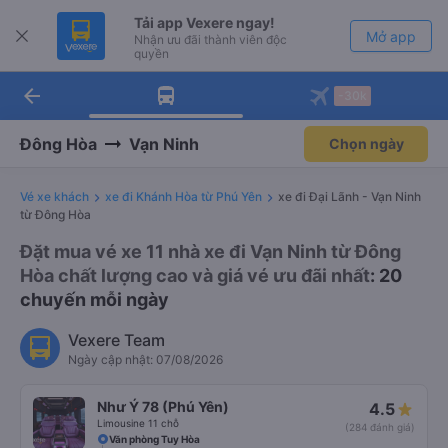
Tải app Vexere ngay!
Mở app
Nhận ưu đãi thành viên độc
quyền
arrow_back
Tải app Vexere
-30k
Mở app
-30k/ghế khi đặt vé máy bay qua
app
Đông Hòa
Vạn Ninh
Chọn ngày
Vé xe khách
xe đi Khánh Hòa từ Phú Yên
xe đi Đại Lãnh - Vạn Ninh
từ Đông Hòa
Đặt mua vé xe 11 nhà xe đi Vạn Ninh từ Đông
Hòa chất lượng cao và giá vé ưu đãi nhất
: 20
chuyến mỗi ngày
Vexere Team
Ngày cập nhật: 07/08/2026
Như Ý 78 (Phú Yên)
4.5
Limousine 11 chỗ
(284 đánh giá)
Văn phòng Tuy Hòa