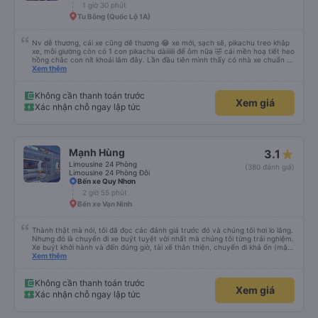
1 giờ 30 phút
Tu Bông (Quốc Lộ 1A)
Nv dễ thương, cái xe cũng dễ thương 😂 xe mới, sạch sẽ, pikachu treo khắp
xe, mỗi giường còn có 1 con pikachu dàiiiiii để ôm nữa 🤣 cái mền hoạ tiết heo
hồng chắc con nít khoái lắm đây. Lần đầu tiên mình thấy có nhà xe chuẩn bị
cả bàn chải đánh răng. Có 2 ông bà cụ lên xe còn được nv dẫn tới tận nơi để
Xem thêm
hỗ trợ, nói chung là chu đáo ah.
Không cần thanh toán trước
Xem giá
Xác nhận chỗ ngay lập tức
Mạnh Hùng
3.1
Limousine 24 Phòng
(380 đánh giá)
Limousine 24 Phòng Đôi
Bến xe Quy Nhơn
2 giờ 55 phút
Bến xe Vạn Ninh
Thành thật mà nói, tôi đã đọc các đánh giá trước đó và chúng tôi hơi lo lắng.
Nhưng đó là chuyến đi xe buýt tuyệt vời nhất mà chúng tôi từng trải nghiệm.
Xe buýt khởi hành và đến đúng giờ, tài xế thân thiện, chuyến đi khá ổn (mặc
dù vẫn hơi xóc, nhưng đó là đặc trưng của Việt Nam ^^), và chỗ ngồi thoải
Xem thêm
mái. Chúng tôi thực sự rất hài lòng.
Không cần thanh toán trước
Xem giá
Xác nhận chỗ ngay lập tức