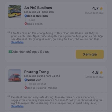
An Phú Buslines
4.7
Limousine 34 Phòng Đơn
(1292 đánh giá)
Bến xe Quy Nhơn
4 giờ
Ngã 3 Thành
Lần đầu đi xe An Phú chặng đường từ Quy Nhơn đến Khánh Hoà thấy xe
phục vụ chu đáo. Ngoài nước uống thì mỗi người còn được phục vụ một hộp
sữa đậu nành. Xe giường nằm êm, gối cũng êm luôn, nhà xe còn cẩn thận
treo thêm ở mỗi giường một cái giỏ nhỏ để đựng chai nước uống tránh rớt.
Xem thêm
Lái xe chạy an toàn, không phóng nhanh vượt ẩu. Dù lúc đi xe trống rất
nhiều chỗ những xe chỉ đón những khách đã đặt xe trước, không đón khách
ngoài (với số tiền bỏ ra cho tuyến đường như vậy thì thấy rất tốt)
Xác nhận chỗ ngay lập tức
Xem giá
Phương Trang
4.8
Limousine giường nằm 34 chỗ
(3978 đánh giá)
Quảng Điền
10 giờ 50 phút
Bến xe Tu Bông - Vạn Giã
Excellent bus and very safe driving. To make this a 5-star experience, I
suggest the company implements a "no sound" policy for phones during the
night to respect those sleeping. It is a sleeper bus, so quiet is key! Also,
please display the Wi-Fi password clearly inside the cabin for convenience. I
Xem thêm
would definitely ride with them again! -------------- ​ Xe chất lượng tốt và