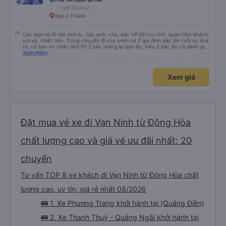
1 giờ 30 phút
Ngã 3 Thành
Các bạn nữ lễ tân xinh iu. Các anh, chú, bác VP ĐH vui tính, quan tâm khách,
vui vẻ, nhiệt tình. Trong chuyến đi của mình có 2 gia đình bác lớn tuổi nc khá
to, có bạn nv nhắc nhở thì 2 bác mắng lại bạn ấy. Nếu 2 bác ấy có đánh giá
xấu thì mình ngược lại nha. Bạn ấy nhắc nhở rất đúng. 2 bác nói rất to. To
Xem thêm
đến lỗi mình ngủ còn mơ được câu chuyện các bác nói với nhau xuất hiện
trong giấc mơ của mình luôn. Nên nếu bạn ấy bị phản ánh thì đừng trừ lương
bạn ấy nha. Nếu bạn ấy bị trừ thì bảo bạn ấy liên hệ sđt của mình, mình hỗ
Xem giá
trợ ạ. Số mình đuôi 666, chuyến ĐH-NT ngày 16/1. À các bạn nữ lễ tân xinh
iu còn đổi cho mình phòng đơn sang đôi xong còn note là (một mình) yêu
luôn. Nhưng phòng đôi mà nằm một thì mỗi lần xe rẽ 1 cái là ✈️ Ít đi xe khách
nhưng đủ để đánh giá 10/10.
Đặt mua vé xe đi Vạn Ninh từ Đông Hòa
chất lượng cao và giá vé ưu đãi nhất: 20
chuyến
Tư vấn TOP 8 xe khách đi Vạn Ninh từ Đông Hòa chất
lượng cao, uy tín, giá rẻ nhất 08/2026
🚌 1. Xe Phương Trang khởi hành tại (Quảng Điền)
🚌 2. Xe Thanh Thuỷ - Quảng Ngãi khởi hành tại