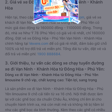
2. Giá vé xe Đông Hòa - Phú Yên Vạn Ninh - Khánh
Hòa
Hiện tại, theo cập nhật mới nhất của
Vexere.com
, giá vé xe
khách đi Vạn Ninh - Khánh Hòa từ Đông Hòa - Phú Yên có
mức giá dao động từ 160000 đồng - 1100000 đồng. Trong
đó, nhà xe Như Ý 78 (Phú Yên) có giá vé rẻ nhất, chỉ 160000
đồng. Đặt vé xe Đông Hòa - Phú Yên Vạn Ninh - Khánh Hòa
chính hãng tại
Vexere.com
để có giá rẻ nhất, đảm bảo giữ chỗ
100% và hỗ trợ đổi trả vé miễn phí. Tổng đài tư vấn, đặt vé và
đổi trả vé miễn phí:
1900 888684
.
3. Giới thiệu, tư vấn các dòng xe chạy tuyến đường
xe đi Vạn Ninh - Khánh Hòa từ Đông Hòa - Phú Yên:
Dòng xe đi Vạn Ninh - Khánh Hòa từ Đông Hòa - Phú Yên
limousine 9 chỗ vip, chất lượng cao: Tiện lợi, sang trọng
Là sản phẩm xe đi Vạn Ninh - Khánh Hòa từ Đông Hòa - Phú
Yên limousine 9 chỗ cải tiến từ xe 16 chỗ. Nội thất được làm
lại với các ghế bọc da chuẩn Châu Âu, không chỉ êm ái cho
chuyến hành trình xa, mà còn mát mẻ và không hề bị hầm bí
như các ghế bọc da bình thường. Kèm theo các ghế có nhiều