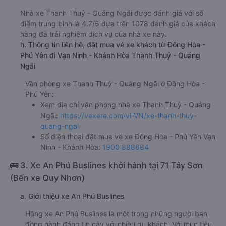
Nhà xe Thanh Thuỷ - Quảng Ngãi được đánh giá với số
điểm trung bình là 4.7/5 dựa trên 1078 đánh giá của khách
hàng đã trải nghiệm dịch vụ của nhà xe này.
h. Thông tin liên hệ, đặt mua vé xe khách từ Đông Hòa -
Phú Yên đi Vạn Ninh - Khánh Hòa Thanh Thuỷ - Quảng
Ngãi
Văn phòng xe Thanh Thuỷ - Quảng Ngãi ở Đông Hòa -
Phú Yên:
Xem địa chỉ văn phòng nhà xe Thanh Thuỷ - Quảng
Ngãi:
https://vexere.com/vi-VN/xe-thanh-thuy-
quang-ngai
Số điện thoại đặt mua vé xe Đông Hòa - Phú Yên Vạn
Ninh - Khánh Hòa:
1900 888684
🚌 3. Xe An Phú Buslines khởi hành tại 71 Tây Sơn
(Bến xe Quy Nhơn)
a. Giới thiệu xe An Phú Buslines
Hãng xe An Phú Buslines là một trong những người bạn
đồng hành đáng tin cậy với nhiều du khách. Với mục tiêu