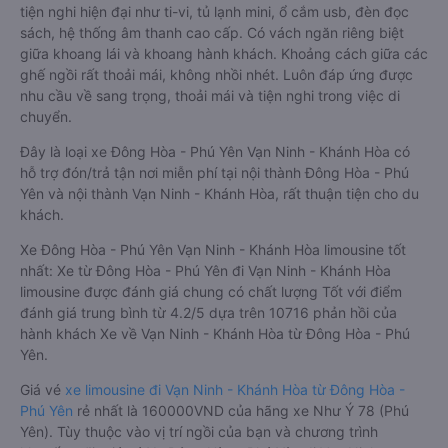
tiện nghi hiện đại như ti-vi, tủ lạnh mini, ổ cắm usb, đèn đọc
sách, hệ thống âm thanh cao cấp. Có vách ngăn riêng biệt
giữa khoang lái và khoang hành khách. Khoảng cách giữa các
ghế ngồi rất thoải mái, không nhồi nhét. Luôn đáp ứng được
nhu cầu về sang trọng, thoải mái và tiện nghi trong việc di
chuyển.
Đây là loại xe Đông Hòa - Phú Yên Vạn Ninh - Khánh Hòa có
hỗ trợ đón/trả tận nơi miễn phí tại nội thành Đông Hòa - Phú
Yên và nội thành Vạn Ninh - Khánh Hòa, rất thuận tiện cho du
khách.
Xe Đông Hòa - Phú Yên Vạn Ninh - Khánh Hòa limousine tốt
nhất: Xe từ Đông Hòa - Phú Yên đi Vạn Ninh - Khánh Hòa
limousine được đánh giá chung có chất lượng Tốt với điểm
đánh giá trung bình từ 4.2/5 dựa trên 10716 phản hồi của
hành khách Xe về Vạn Ninh - Khánh Hòa từ Đông Hòa - Phú
Yên.
Giá vé
xe limousine đi Vạn Ninh - Khánh Hòa từ Đông Hòa -
Phú Yên
rẻ nhất là 160000VND của hãng xe Như Ý 78 (Phú
Yên). Tùy thuộc vào vị trí ngồi của bạn và chương trình