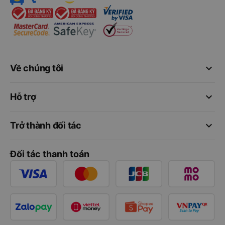
keyboard_arrow_down
Về chúng tôi
keyboard_arrow_down
Hỗ trợ
keyboard_arrow_down
Trở thành đối tác
Đối tác thanh toán