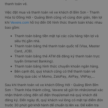
thanh toán vé.
Việc đặt mua và thanh toán vé xe khách đi Bỉm Sơn - Thanh
Hóa từ Đồng Hới - Quảng Bình cũng vô cùng đơn giản, tiện lợi
khi
Vexere.com
hỗ trợ đến 06 hình thức thanh toán khác nhau
bao gồm:
Thanh toán bằng tiền mặt tại các cửa hàng tiện lợi và
siêu thị gần nhà.
Thanh toán bằng thẻ thanh toán quốc tế (Visa, Master
Card, JCB).
Thanh toán bằng thẻ ATM đã đăng ký thanh toán trực
tuyến (Internet Banking).
Thanh toán bằng hình thức chuyển khoản ngân hàng.
Bên cạnh đó, quý khách cũng có thể thanh toán vé
thông qua các ví Momo, ZaloPay, AirPay, VNPay,…
Sau khi thanh toán vé xe khách Đồng Hới - Quảng Bình Bỉm
Sơn - Thanh Hóa thành công, Vexere sẽ gửi tin nhắn/email xác
nhận thành công đến số điện thoại/email mà quý khách đã
đăng ký. Đến ngày đi, quý khách vui lòng có mặt tại điểm đón
trước 30 phút giờ khởi hành để chuẩn bị lên xe. Để kiểm tra