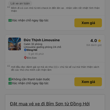
Lái xe an toàn
Mình đi có con nhỏ từ khi check in đến lên xe . nhân viên rất nhiệt tình thân
thiện
Xác nhận chỗ ngay lập tức
Xem giá
Đức Thịnh Limousine
4.0
Cabin 32 phòng
(64 đánh giá)
Limousine giường phòng 24 chỗ
Đồng Hới
5 giờ 45 phút
Bỉm Sơn
mới đầu đọc đánh giá sợ mà ok nha ((((= chú tài xế vui mà thân thiện xách
đồ các thứ cho mình cẩn thận lắm
Không cần thanh toán trước
Xem giá
Xác nhận chỗ ngay lập tức
Đặt mua vé xe đi Bỉm Sơn từ Đồng Hới