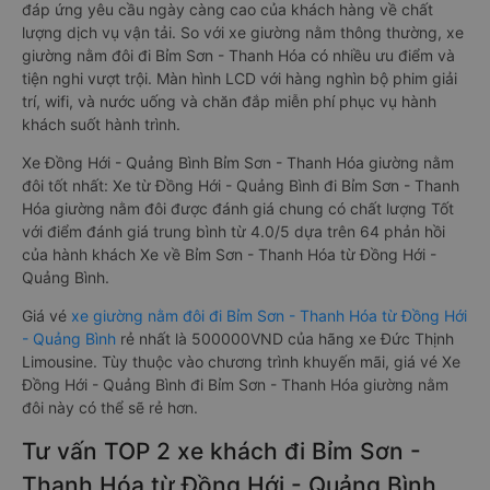
đáp ứng yêu cầu ngày càng cao của khách hàng về chất
lượng dịch vụ vận tải. So với xe giường nằm thông thường, xe
giường nằm đôi đi Bỉm Sơn - Thanh Hóa có nhiều ưu điểm và
tiện nghi vượt trội. Màn hình LCD với hàng nghìn bộ phim giải
trí, wifi, và nước uống và chăn đắp miễn phí phục vụ hành
khách suốt hành trình.
Xe Đồng Hới - Quảng Bình Bỉm Sơn - Thanh Hóa giường nằm
đôi tốt nhất: Xe từ Đồng Hới - Quảng Bình đi Bỉm Sơn - Thanh
Hóa giường nằm đôi được đánh giá chung có chất lượng Tốt
với điểm đánh giá trung bình từ 4.0/5 dựa trên 64 phản hồi
của hành khách Xe về Bỉm Sơn - Thanh Hóa từ Đồng Hới -
Quảng Bình.
Giá vé
xe giường nằm đôi đi Bỉm Sơn - Thanh Hóa từ Đồng Hới
- Quảng Bình
rẻ nhất là 500000VND của hãng xe Đức Thịnh
Limousine. Tùy thuộc vào chương trình khuyến mãi, giá vé Xe
Đồng Hới - Quảng Bình đi Bỉm Sơn - Thanh Hóa giường nằm
đôi này có thể sẽ rẻ hơn.
Tư vấn TOP 2 xe khách đi Bỉm Sơn -
Thanh Hóa từ Đồng Hới - Quảng Bình