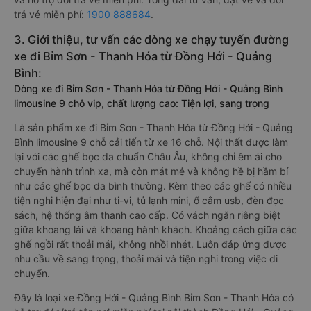
trả vé miễn phí:
1900 888684
.
3. Giới thiệu, tư vấn các dòng xe chạy tuyến đường
xe đi Bỉm Sơn - Thanh Hóa từ Đồng Hới - Quảng
Bình:
Dòng xe đi Bỉm Sơn - Thanh Hóa từ Đồng Hới - Quảng Bình
limousine 9 chỗ vip, chất lượng cao: Tiện lợi, sang trọng
Là sản phẩm xe đi Bỉm Sơn - Thanh Hóa từ Đồng Hới - Quảng
Bình limousine 9 chỗ cải tiến từ xe 16 chỗ. Nội thất được làm
lại với các ghế bọc da chuẩn Châu Âu, không chỉ êm ái cho
chuyến hành trình xa, mà còn mát mẻ và không hề bị hầm bí
như các ghế bọc da bình thường. Kèm theo các ghế có nhiều
tiện nghi hiện đại như ti-vi, tủ lạnh mini, ổ cắm usb, đèn đọc
sách, hệ thống âm thanh cao cấp. Có vách ngăn riêng biệt
giữa khoang lái và khoang hành khách. Khoảng cách giữa các
ghế ngồi rất thoải mái, không nhồi nhét. Luôn đáp ứng được
nhu cầu về sang trọng, thoải mái và tiện nghi trong việc di
chuyển.
Đây là loại xe Đồng Hới - Quảng Bình Bỉm Sơn - Thanh Hóa có