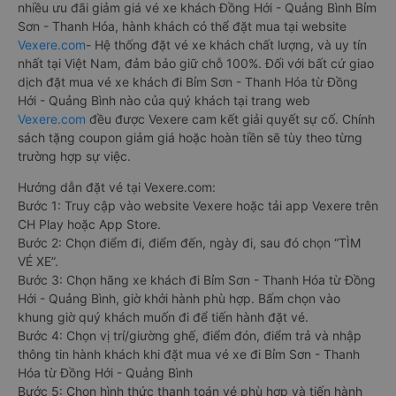
nhiều ưu đãi giảm giá vé xe khách Đồng Hới - Quảng Bình Bỉm
Sơn - Thanh Hóa, hành khách có thể đặt mua tại website
Vexere.com
- Hệ thống đặt vé xe khách chất lượng, và uy tín
nhất tại Việt Nam, đảm bảo giữ chỗ 100%. Đối với bất cứ giao
dịch đặt mua vé xe khách đi Bỉm Sơn - Thanh Hóa từ Đồng
Hới - Quảng Bình nào của quý khách tại trang web
Vexere.com
đều được Vexere cam kết giải quyết sự cố. Chính
sách tặng coupon giảm giá hoặc hoàn tiền sẽ tùy theo từng
trường hợp sự việc.
Hướng dẫn đặt vé tại Vexere.com:
Bước 1: Truy cập vào website Vexere hoặc tải app Vexere trên
CH Play hoặc App Store.
Bước 2: Chọn điểm đi, điểm đến, ngày đi, sau đó chọn “TÌM
VÉ XE”.
Bước 3: Chọn hãng xe khách đi Bỉm Sơn - Thanh Hóa từ Đồng
Hới - Quảng Bình, giờ khởi hành phù hợp. Bấm chọn vào
khung giờ quý khách muốn đi để tiến hành đặt vé.
Bước 4: Chọn vị trí/giường ghế, điểm đón, điểm trả và nhập
thông tin hành khách khi đặt mua vé xe đi Bỉm Sơn - Thanh
Hóa từ Đồng Hới - Quảng Bình
Bước 5: Chọn hình thức thanh toán vé phù hợp và tiến hành