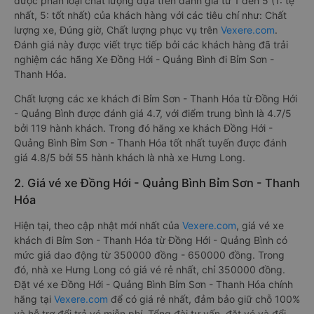
được phân loại chất lượng dựa trên đánh giá từ 1 đến 5 (1: tệ
nhất, 5: tốt nhất) của khách hàng với các tiêu chí như: Chất
lượng xe, Đúng giờ, Chất lượng phục vụ trên
Vexere.com
.
Đánh giá này được viết trực tiếp bởi các khách hàng đã trải
nghiệm các hãng Xe Đồng Hới - Quảng Bình đi Bỉm Sơn -
Thanh Hóa.
Chất lượng các xe khách đi Bỉm Sơn - Thanh Hóa từ Đồng Hới
- Quảng Bình được đánh giá 4.7, với điểm trung bình là 4.7/5
bởi 119 hành khách. Trong đó hãng xe khách Đồng Hới -
Quảng Bình Bỉm Sơn - Thanh Hóa tốt nhất tuyến được đánh
giá 4.8/5 bởi 55 hành khách là nhà xe Hưng Long.
2. Giá vé xe Đồng Hới - Quảng Bình Bỉm Sơn - Thanh
Hóa
Hiện tại, theo cập nhật mới nhất của
Vexere.com
, giá vé xe
khách đi Bỉm Sơn - Thanh Hóa từ Đồng Hới - Quảng Bình có
mức giá dao động từ 350000 đồng - 650000 đồng. Trong
đó, nhà xe Hưng Long có giá vé rẻ nhất, chỉ 350000 đồng.
Đặt vé xe Đồng Hới - Quảng Bình Bỉm Sơn - Thanh Hóa chính
hãng tại
Vexere.com
để có giá rẻ nhất, đảm bảo giữ chỗ 100%
và hỗ trợ đổi trả vé miễn phí. Tổng đài tư vấn, đặt vé và đổi