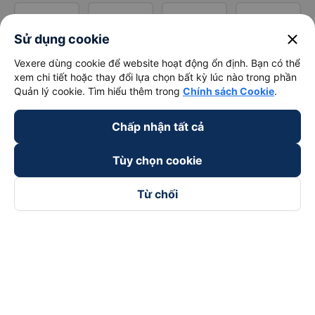
close
Sử dụng cookie
Vexere dùng cookie để website hoạt động ổn định. Bạn có thể
xem chi tiết hoặc thay đổi lựa chọn bất kỳ lúc nào trong phần
Quản lý cookie. Tìm hiểu thêm trong
Chính sách Cookie
.
Chấp nhận tất cả
Tùy chọn cookie
Từ chối
Theo dõi chúng tôi trên
Facebook
Tiktok
Youtube
Công ty TNHH Thương Mại Dịch Vụ Vexere
Địa chỉ đăng ký kinh doanh: 8C Chữ Đồng Tử, Phường Tân