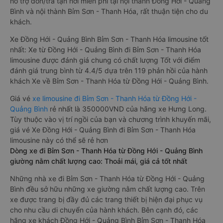
hỗ trợ đón/trả tận nơi miễn phí tại nội thành Đồng Hới - Quảng
Bình và nội thành Bỉm Sơn - Thanh Hóa, rất thuận tiện cho du
khách.
Xe Đồng Hới - Quảng Bình Bỉm Sơn - Thanh Hóa limousine tốt
nhất: Xe từ Đồng Hới - Quảng Bình đi Bỉm Sơn - Thanh Hóa
limousine được đánh giá chung có chất lượng Tốt với điểm
đánh giá trung bình từ 4.4/5 dựa trên 119 phản hồi của hành
khách Xe về Bỉm Sơn - Thanh Hóa từ Đồng Hới - Quảng Bình.
Giá vé
xe limousine đi Bỉm Sơn - Thanh Hóa từ Đồng Hới -
Quảng Bình
rẻ nhất là 350000VND của hãng xe Hưng Long.
Tùy thuộc vào vị trí ngồi của bạn và chương trình khuyến mãi,
giá vé Xe Đồng Hới - Quảng Bình đi Bỉm Sơn - Thanh Hóa
limousine này có thể sẽ rẻ hơn
Dòng xe đi Bỉm Sơn - Thanh Hóa từ Đồng Hới - Quảng Bình
giường nằm chất lượng cao: Thoải mái, giá cả tốt nhất
Những nhà xe đi Bỉm Sơn - Thanh Hóa từ Đồng Hới - Quảng
Bình đều sở hữu những xe giường nằm chất lượng cao. Trên
xe được trang bị đầy đủ các trang thiết bị hiện đại phục vụ
cho nhu cầu di chuyển của hành khách. Bên cạnh đó, các
hãng xe khách Đồng Hới - Quảng Bình Bỉm Sơn - Thanh Hóa