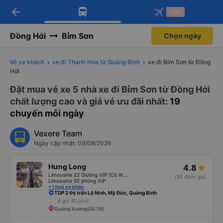
arrow_back
Tải app Vexere ngay!
Tải app Vexere
-30k
Mở app
Mở app
Nhận ưu đãi thành viên độc
-30k/ghế khi đặt vé máy bay qua
quyền
app
Đồng Hới
Bỉm Sơn
Chọn ngày
Vé xe khách
xe đi Thanh Hóa từ Quảng Bình
xe đi Bỉm Sơn từ Đồng
Hới
Đặt mua vé xe 5 nhà xe đi Bỉm Sơn từ Đồng Hới
chất lượng cao và giá vé ưu đãi nhất
: 19
chuyến mỗi ngày
Vexere Team
Ngày cập nhật: 09/08/2026
Hưng Long
4.8
Limousine 22 Giường VIP (Có WC)
(55 đánh giá)
Limousine 32 phòng VIP
+1 loại xe khác
TDP 2 thị trấn Lệ Ninh, Mỹ Đức, Quảng Bình
6 giờ 40 phút
Quảng Xương(QL1A)