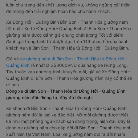
luôn chú trọng đến chất lượng dịch vụ, không ngừng cải thiện
để mang đến trải nghiệm hoàn hảo cho hành khách.
Xe Đồng Hới - Quảng Bình Bỉm Sơn - Thanh Hóa giường nằm
tốt nhất: Xe từ Đồng Hới - Quảng Bình đi Bỉm Sơn - Thanh Hóa
giường nằm được đánh giá chung chất lượng Tốt với điểm
đánh giá trung bình từ 4.4/5 dựa trên 119 phản hồi của hành
khách Xe về Bỉm Sơn - Thanh Hóa từ Đồng Hới - Quảng Bình.
Giá vé
xe giường nằm đi Bỉm Sơn - Thanh Hóa từ Đồng Hới -
Quảng Bình
rẻ nhất là 350000VND của hãng xe Hưng Long.
Tùy thuộc vào chương trình khuyến mãi, giá vé Xe Đồng Hới -
Quảng Bình đi Bỉm Sơn - Thanh Hóa giường nằm này có thể sẽ
rẻ hơn.
Dòng xe đi Bỉm Sơn - Thanh Hóa từ Đồng Hới - Quảng Bình
giường nằm đôi: Riêng tư, đầy đủ tiện nghi
Xe khách đi Bỉm Sơn - Thanh Hóa từ Đồng Hới - Quảng Bình
giường nằm đôi là loại xe đặc biệt. Với mỗi giường được thiết
kế như một phòng ngủ khách sạn sang trọng, hiện đại. Đây là
dòng xe giường nằm cho cặp đôi đi Bỉm Sơn - Thanh Hóa mới
xuất hiện tại Việt Nam. Loại xe giường nằm đôi ra đời nhằm