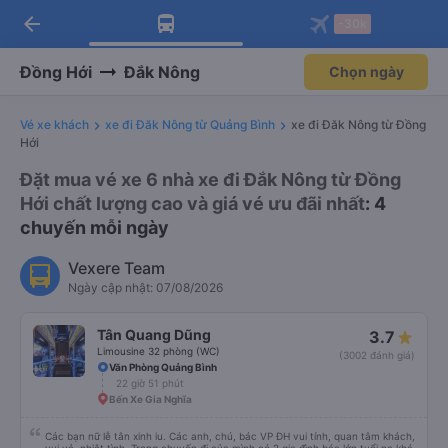
arrow_back
Tải app Vexere ngay!
Tải app Vexere
-30k
Mở app
Mở app
Nhận ưu đãi thành viên độc
-30k/ghế khi đặt vé máy bay qua
quyền
app
Đồng Hới
Đắk Nông
Chọn ngày
Vé xe khách
xe đi Đăk Nông từ Quảng Bình
xe đi Đăk Nông từ Đồng
Hới
Đặt mua vé xe 6 nhà xe đi Đắk Nông từ Đồng
Hới chất lượng cao và giá vé ưu đãi nhất
: 4
chuyến mỗi ngày
Vexere Team
Ngày cập nhật: 07/08/2026
Tân Quang Dũng
3.7
Limousine 32 phòng (WC)
(3002 đánh giá)
Văn Phòng Quảng Bình
22 giờ 51 phút
Bến Xe Gia Nghĩa
Các bạn nữ lễ tân xinh iu. Các anh, chú, bác VP ĐH vui tính, quan tâm khách,