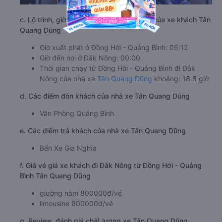
c. Lộ trình, giờ khởi hành và giờ kết thúc của xe khách Tân
Quang Dũng
Giờ xuất phát ở Đồng Hới - Quảng Bình: 05:12
Giờ đến nơi ở Đắk Nông: 00:00
Thời gian chạy từ Đồng Hới - Quảng Bình đi Đắk
Nông của nhà xe
Tân Quang Dũng
khoảng: 18.8 giờ
d. Các điểm đón khách của nhà xe Tân Quang Dũng
Văn Phòng Quảng Bình
e. Các điểm trả khách của nhà xe Tân Quang Dũng
Bến Xe Gia Nghĩa
f. Giá vé giá xe khách đi Đắk Nông từ Đồng Hới - Quảng
Bình Tân Quang Dũng
giường nằm 800000đ/vé
limousine 800000đ/vé
g. Review, đánh giá chất lượng xe Tân Quang Dũng