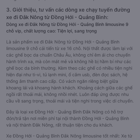
3. Giới thiệu, tư vấn các dòng xe chạy tuyến đường
xe đi Đắk Nông từ Đồng Hới - Quảng Bình:
Dòng xe đi Đắk Nông từ Đồng Hới - Quảng Bình limousine 9
chỗ vip, chất lượng cao: Tiện lợi, sang trọng
Là sản phẩm xe đi Đắk Nông từ Đồng Hới - Quảng Bình
limousine 9 chỗ cải tiến từ xe 16 chỗ. Nội thất được làm lại với
các ghế bọc da chuẩn Châu Âu, không chỉ êm ái cho chuyến
hành trình xa, mà còn mát mẻ và không hề bị hầm bí như các
ghế bọc da bình thường. Kèm theo các ghế có nhiều tiện nghi
hiện đại như ti-vi, tủ lạnh mini, ổ cắm usb, đèn đọc sách, hệ
thống âm thanh cao cấp. Có vách ngăn riêng biệt giữa
khoang lái và khoang hành khách. Khoảng cách giữa các ghế
ngồi rất thoải mái, không nhồi nhét. Luôn đáp ứng được nhu
cầu về sang trọng, thoải mái và tiện nghi trong việc di chuyển.
Đây là loại xe Đồng Hới - Quảng Bình Đắk Nông có hỗ trợ
đón/trả tận nơi miễn phí tại nội thành Đồng Hới - Quảng Bình
và nội thành Đắk Nông, rất thuận tiện cho du khách.
Xe Đồng Hới - Quảng Bình Đắk Nông limousine tốt nhất: Xe từ