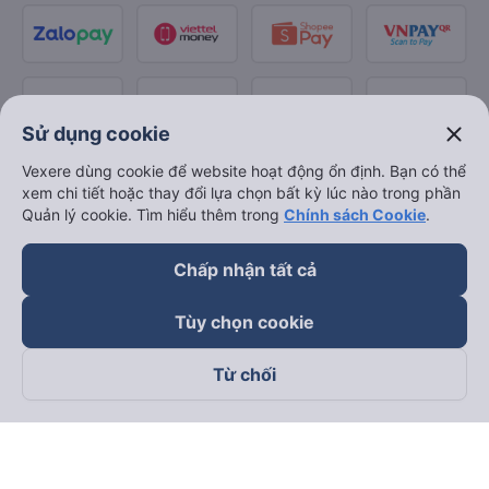
close
Sử dụng cookie
Vexere dùng cookie để website hoạt động ổn định. Bạn có thể
xem chi tiết hoặc thay đổi lựa chọn bất kỳ lúc nào trong phần
Quản lý cookie. Tìm hiểu thêm trong
Chính sách Cookie
.
Chấp nhận tất cả
Tùy chọn cookie
Từ chối
Theo dõi chúng tôi trên
Facebook
Tiktok
Youtube