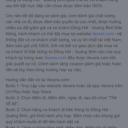
sau khi đặt trực tiếp vẫn chưa được đảm bảo 100%.
Cho nên để dễ dàng so sánh giá, xem đánh giá chất lượng
các nhà xe đi, được đảm bảo quyền lợi cao nhất, được hưởng
nhiều ưu đãi giảm giá vé xe khách Đồng Hới - Quảng Bình Đắk
Nông, hành khách có thể đặt mua tại website
Vexere.com
- Hệ
thống đặt vé xe khách chất lượng, và uy tín nhất tại Việt Nam,
đảm bảo giữ chỗ 100%. Đối với bất cứ giao dịch đặt mua vé
xe khách đi Đắk Nông từ Đồng Hới - Quảng Bình nào của quý
khách tại trang web
Vexere.com
đều được Vexere cam kết
giải quyết sự cố. Chính sách tặng coupon giảm giá hoặc hoàn
tiền sẽ tùy theo từng trường hợp sự việc.
Hướng dẫn đặt vé tại Vexere.com:
Bước 1: Truy cập vào website Vexere hoặc tải app Vexere trên
CH Play hoặc App Store.
Bước 2: Chọn điểm đi, điểm đến, ngày đi, sau đó chọn “TÌM
VÉ XE”.
Bước 3: Chọn hãng xe khách đi Đắk Nông từ Đồng Hới -
Quảng Bình, giờ khởi hành phù hợp. Bấm chọn vào khung giờ
quý khách muốn đi để tiến hành đặt vé.
Bước 4: Chọn vị trí/giường ghế, điểm đón, điểm trả và nhập