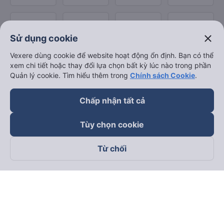
close
Sử dụng cookie
Vexere dùng cookie để website hoạt động ổn định. Bạn có thể
xem chi tiết hoặc thay đổi lựa chọn bất kỳ lúc nào trong phần
Quản lý cookie. Tìm hiểu thêm trong
Chính sách Cookie
.
Chấp nhận tất cả
Tùy chọn cookie
Từ chối
Theo dõi chúng tôi trên
Facebook
Tiktok
Youtube
Công ty TNHH Thương Mại Dịch Vụ Vexere