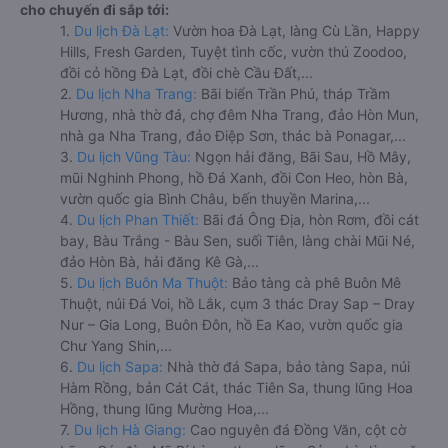
cho chuyến đi sắp tới:
1.
Du lịch Đà Lạt:
Vườn hoa Đà Lạt, làng Cù Lần, Happy
Hills, Fresh Garden, Tuyệt tình cốc, vườn thú Zoodoo,
đồi cỏ hồng Đà Lạt, đồi chè Cầu Đất,...
2.
Du lịch Nha Trang:
Bãi biển Trần Phú, tháp Trầm
Hương, nhà thờ đá, chợ đêm Nha Trang, đảo Hòn Mun,
nhà ga Nha Trang, đảo Điệp Sơn, thác bà Ponagar,...
3.
Du lịch Vũng Tàu:
Ngọn hải đăng, Bãi Sau, Hồ Mây,
mũi Nghinh Phong, hồ Đá Xanh, đồi Con Heo, hòn Bà,
vườn quốc gia Bình Châu, bến thuyền Marina,...
4.
Du lịch Phan Thiết:
Bãi đá Ông Địa, hòn Rơm, đồi cát
bay, Bàu Trắng - Bàu Sen, suối Tiên, làng chài Mũi Né,
đảo Hòn Bà, hải đăng Kê Gà,...
5.
Du lịch Buôn Ma Thuột:
Bảo tàng cà phê Buôn Mê
Thuột, núi Đá Voi, hồ Lắk, cụm 3 thác Dray Sap – Dray
Nur – Gia Long, Buôn Đôn, hồ Ea Kao, vườn quốc gia
Chư Yang Shin,...
6.
Du lịch Sapa:
Nhà thờ đá Sapa, bảo tàng Sapa, núi
Hàm Rồng, bản Cát Cát, thác Tiên Sa, thung lũng Hoa
Hồng, thung lũng Mường Hoa,...
7.
Du lịch Hà Giang:
Cao nguyên đá Đồng Văn, cột cờ