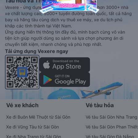
Tàu hoả và Thuê xe
Vexere - ứng dụng đặt vé đa phương tiện với hơn 3000+ nhà
xe chất lượng cao, 5000+ tuyến đường toàn quốc, tất cả hãng
bay và hãng tàu cùng dịch vụ thuê xe máy, xe du lịch phủ
khắp các tỉnh thành tại Việt Nam.
Ứng dụng hiển thị thông tin đầy đủ, minh bạch cùng vô vàn
tiện ích giúp người dùng so sánh và lựa chọn phương án di
chuyển tiết kiệm, nhanh chóng và phù hợp nhất.
Tải ứng dụng Vexere ngay
Vé xe khách
Vé tàu hỏa
Xe đi Buôn Mê Thuột từ Sài Gòn
Vé tàu Sài Gòn Nha Trang
Xe đi Vũng Tàu từ Sài Gòn
Vé tàu Sài Gòn Phan Thiết
Xe đi Nha Trang từ Sài Gòn
Vé tàu Sài Gòn Đà Nẵng