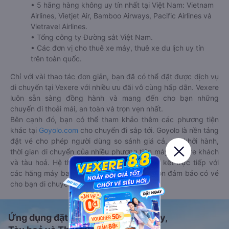
• 5 hãng hàng không uy tín nhất tại Việt Nam: Vietnam
Airlines, Vietjet Air, Bamboo Airways, Pacific Airlines và
Vietravel Airlines.
• Tổng công ty Đường sắt Việt Nam.
• Các đơn vị cho thuê xe máy, thuê xe du lịch uy tín
trên toàn quốc.
Chỉ với vài thao tác đơn giản, bạn đã có thể đặt được dịch vụ
di chuyển tại Vexere với nhiều ưu đãi vô cùng hấp dẫn. Vexere
luôn sẵn sàng đồng hành và mang đến cho bạn những
chuyến đi thoải mái, an toàn và trọn vẹn nhất.
Bên cạnh đó, bạn có thể tham khảo thêm các phương tiện
khác tại
Goyolo.com
cho chuyến đi sắp tới. Goyolo là nền tảng
đặt vé cho phép người dùng so sánh giá cả, giờ khởi hành,
thời gian di chuyển của nhiều phương tiện máy bay, xe khách
và tàu hoả. Hệ thống của Goyolo được liên kết trực tiếp với
các hãng máy bay, xe khách và tàu hoả, luôn đảm bảo có vé
cho bạn di chuyển.
Ứng dụng đặt vé Xe khách, Máy bay,