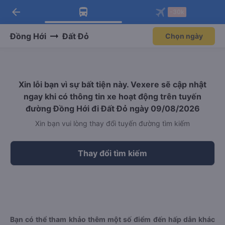
arrow_back
Tải app Vexere ngay!
Tải app Vexere
-30k
Mở app
Mở app
Nhận ưu đãi thành viên độc
-30k/ghế khi đặt vé máy bay qua
quyền
app
Đồng Hới
Đất Đỏ
Chọn ngày
Xin lỗi bạn vì sự bất tiện này. Vexere sẽ cập nhật
ngay khi có thông tin xe hoạt động trên tuyến
đường Đồng Hới đi Đất Đỏ ngày 09/08/2026
Xin bạn vui lòng thay đổi tuyến đường tìm kiếm
Thay đổi tìm kiếm
Bạn có thể tham khảo thêm một số điểm đến hấp dẫn khác