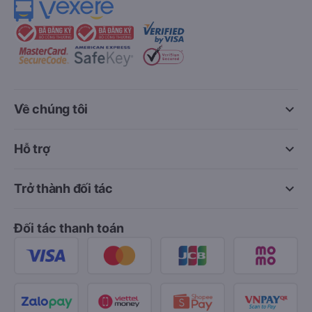
keyboard_arrow_down
Về chúng tôi
keyboard_arrow_down
Hỗ trợ
keyboard_arrow_down
Trở thành đối tác
Đối tác thanh toán