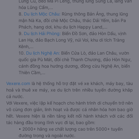
Lũng Cú, đèo Mã Pí Lèng, thung lũng Sủng Là, làng văn
hóa Lũng Cẩm,...
8.
Du lịch Mộc Châu:
Rừng thông Bản Áng, thung lũng
mận Nà Ka, đồi chè Mộc Châu, thác Dải Yếm, bản Pa
Phách, hang dơi, khu du lịch Happy Land,...
9.
Du lịch Hải Phòng:
Biển Đồ Sơn, đảo Hòn Dấu, vịnh
Lan Hạ, đảo Bạch Long Vỹ, núi Voi, khu di tích Tràng
Kênh,...
10.
Du lịch Nghệ An:
Biển Cửa Lò, đảo Lan Châu, vườn
quốc gia Pù Mát, đồi chè Thanh Chương, đảo Hòn Ngư,
cánh đồng hoa hướng dương, đồng cừu Nghệ An, biển
Thiên Cầm,...
Vexere.com
là hệ thống hỗ trợ đặt vé xe khách, máy bay, tàu
hoả và thuê xe máy, xe du lịch trên nhiều tuyến đường khắp
cả nước.
Với Vexere, việc lập kế hoạch cho hành trình di chuyển trở nên
vô cùng đơn giản, linh hoạt và được cá nhân hóa hơn bao giờ
hết. Vexere hiện là nền tảng kết nối hành khách với các đối
tác hàng đầu trong lĩnh vực đi lại, bao gồm:
• 2000+ hãng xe chất lượng cao trên 5000+ tuyến
đường trong và ngoài nước.