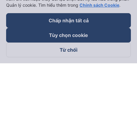
Quản lý cookie. Tìm hiểu thêm trong
Chính sách Cookie
.
Chấp nhận tất cả
Tùy chọn cookie
Từ chối
Theo dõi chúng tôi trên
Facebook
Tiktok
Youtube
Công ty TNHH Thương Mại Dịch Vụ Vexere
Địa chỉ đăng ký kinh doanh: 8C Chữ Đồng Tử, Phường Tân
Sơn Nhất, TP. Hồ Chí Minh, Việt Nam
Địa chỉ
:
Lầu 2, toà nhà H3 Circo Hoàng Diệu, 384 Hoàng Diệu,
Phường Khánh Hội, TP Hồ Chí Minh, Việt Nam
Tầng 3, toà nhà 101 Láng Hạ, 101 Láng Hạ, Phường Láng, TP.
Hà Nội, Việt Nam
Giấy chứng nhận ĐKKD số 0315133726 do Sở KH và ĐT TP.