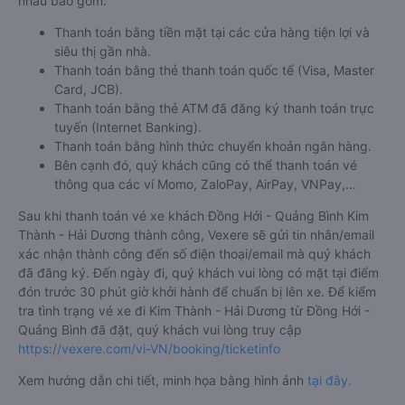
nhau bao gồm:
Thanh toán bằng tiền mặt tại các cửa hàng tiện lợi và
siêu thị gần nhà.
Thanh toán bằng thẻ thanh toán quốc tế (Visa, Master
Card, JCB).
Thanh toán bằng thẻ ATM đã đăng ký thanh toán trực
tuyến (Internet Banking).
Thanh toán bằng hình thức chuyển khoản ngân hàng.
Bên cạnh đó, quý khách cũng có thể thanh toán vé
thông qua các ví Momo, ZaloPay, AirPay, VNPay,…
Sau khi thanh toán vé xe khách Đồng Hới - Quảng Bình Kim
Thành - Hải Dương thành công, Vexere sẽ gửi tin nhắn/email
xác nhận thành công đến số điện thoại/email mà quý khách
đã đăng ký. Đến ngày đi, quý khách vui lòng có mặt tại điểm
đón trước 30 phút giờ khởi hành để chuẩn bị lên xe. Để kiểm
tra tình trạng vé xe đi Kim Thành - Hải Dương từ Đồng Hới -
Quảng Bình đã đặt, quý khách vui lòng truy cập
https://vexere.com/vi-VN/booking/ticketinfo
Xem hướng dẫn chi tiết, minh họa bằng hình ảnh
tại đây.