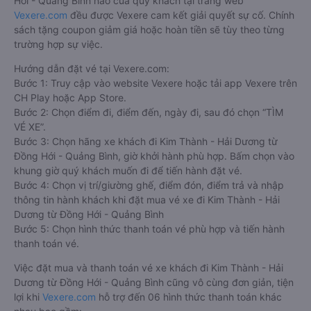
Hới - Quảng Bình nào của quý khách tại trang web
Vexere.com
đều được Vexere cam kết giải quyết sự cố. Chính
sách tặng coupon giảm giá hoặc hoàn tiền sẽ tùy theo từng
trường hợp sự việc.
Hướng dẫn đặt vé tại Vexere.com:
Bước 1: Truy cập vào website Vexere hoặc tải app Vexere trên
CH Play hoặc App Store.
Bước 2: Chọn điểm đi, điểm đến, ngày đi, sau đó chọn “TÌM
VÉ XE”.
Bước 3: Chọn hãng xe khách đi Kim Thành - Hải Dương từ
Đồng Hới - Quảng Bình, giờ khởi hành phù hợp. Bấm chọn vào
khung giờ quý khách muốn đi để tiến hành đặt vé.
Bước 4: Chọn vị trí/giường ghế, điểm đón, điểm trả và nhập
thông tin hành khách khi đặt mua vé xe đi Kim Thành - Hải
Dương từ Đồng Hới - Quảng Bình
Bước 5: Chọn hình thức thanh toán vé phù hợp và tiến hành
thanh toán vé.
Việc đặt mua và thanh toán vé xe khách đi Kim Thành - Hải
Dương từ Đồng Hới - Quảng Bình cũng vô cùng đơn giản, tiện
lợi khi
Vexere.com
hỗ trợ đến 06 hình thức thanh toán khác