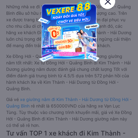
Những nhà xe đi Kim Thành - Hải Dương từ Đồng Hới - Quảng
Bình đều sở hữu những xe giường nằm chất lượng cao. Trên
xe được trang bị đầy đủ các trang thiết bị hiện đại phục vụ
cho nhu cầu di chuyển của hành khách. Bên cạnh đó, các
hãng xe khách Đồng Hới - Quảng Bình Kim Thành - Hải Dương
luôn chú trọng đến chất lượng dịch vụ, không ngừng cải thiện
để mang đến trải nghiệm hoàn hảo cho hành khách.
Xe Đồng Hới - Quảng Bình Kim Thành - Hải Dương giường
nằm tốt nhất: Xe từ Đồng Hới - Quảng Bình đi Kim Thành - Hải
Dương giường nằm được đánh giá chung chất lượng Tốt với
điểm đánh giá trung bình từ 4.5/5 dựa trên 572 phản hồi của
hành khách Xe về Kim Thành - Hải Dương từ Đồng Hới -
Quảng Bình.
Giá vé
xe giường nằm đi Kim Thành - Hải Dương từ Đồng Hới -
Quảng Bình
rẻ nhất là 650000VND của hãng xe Vạn Lục
Tùng. Tùy thuộc vào chương trình khuyến mãi, giá vé Xe Đồng
Hới - Quảng Bình đi Kim Thành - Hải Dương giường nằm này
có thể sẽ rẻ hơn.
Tư vấn TOP 1 xe khách đi Kim Thành -