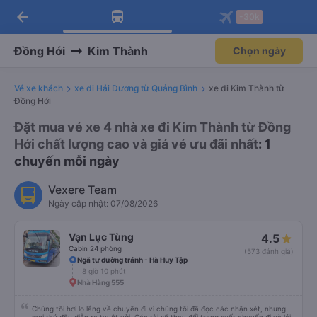
arrow_back
Tải app Vexere ngay!
Tải app Vexere
-30k
Mở app
Mở app
Nhận ưu đãi thành viên độc
-30k/ghế khi đặt vé máy bay qua
quyền
app
Đồng Hới
Kim Thành
Chọn ngày
Vé xe khách
xe đi Hải Dương từ Quảng Bình
xe đi Kim Thành từ
Đồng Hới
Đặt mua vé xe 4 nhà xe đi Kim Thành từ Đồng
Hới chất lượng cao và giá vé ưu đãi nhất
: 1
chuyến mỗi ngày
Vexere Team
Ngày cập nhật: 07/08/2026
Vạn Lục Tùng
4.5
Cabin 24 phòng
(573 đánh giá)
Ngã tư đường tránh - Hà Huy Tập
8 giờ 10 phút
Nhà Hàng 555
Chúng tôi hơi lo lắng về chuyến đi vì chúng tôi đã đọc các nhận xét, nhưng