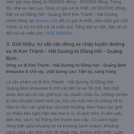
mức giá dao động từ 650000 đồng - 650000 đồng. Trong
đó, nhà xe Vạn Lục Tùng có giá vé rẻ nhất, chỉ 650000 đồng.
Đặt vé xe Đồng Hới - Quảng Bình Kim Thành - Hải Dương
chính hãng tại
Vexere.com
để có giá rẻ nhất, đảm bảo giữ chỗ
100% và hỗ trợ đổi trả vé miễn phí. Tổng đài tư vấn, đặt vé và
đổi trả vé miễn phí:
1900 888684
.
3. Giới thiệu, tư vấn các dòng xe chạy tuyến đường
xe đi Kim Thành - Hải Dương từ Đồng Hới - Quảng
Bình:
Dòng xe đi Kim Thành - Hải Dương từ Đồng Hới - Quảng Bình
limousine 9 chỗ vip, chất lượng cao: Tiện lợi, sang trọng
Là sản phẩm xe đi Kim Thành - Hải Dương từ Đồng Hới -
Quảng Bình limousine 9 chỗ cải tiến từ xe 16 chỗ. Nội thất
được làm lại với các ghế bọc da chuẩn Châu Âu, không chỉ êm
ái cho chuyến hành trình xa, mà còn mát mẻ và không hề bị
hầm bí như các ghế bọc da bình thường. Kèm theo các ghế
có nhiều tiện nghi hiện đại như ti-vi, tủ lạnh mini, ổ cắm usb,
đèn đọc sách, hệ thống âm thanh cao cấp. Có vách ngăn
riêng biệt giữa khoang lái và khoang hành khách. Khoảng
cách giữa các ghế ngồi rất thoải mái, không nhồi nhét. Luôn