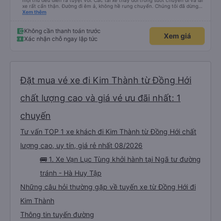
mọi thứ đều diễn ra tuyệt vời. Các tài xế thay đổi trong suốt chuyến đi và lái
xe rất cẩn thận. Đường đi êm ả, không hề rung chuyển. Chúng tôi đã dừng
đủ số lần để đi vệ sinh và dừng lại để ăn tối. Nhìn chung, ghế ngồi có thể hơi
Xem thêm
ngắn đối với những người cao trên 180 cm nhưng đó không phải là vấn đề
lớn. Chúng tôi rất thích chuyến đi.
Không cần thanh toán trước
Xem giá
Xác nhận chỗ ngay lập tức
Đặt mua vé xe đi Kim Thành từ Đồng Hới
chất lượng cao và giá vé ưu đãi nhất: 1
chuyến
Tư vấn TOP 1 xe khách đi Kim Thành từ Đồng Hới chất
lượng cao, uy tín, giá rẻ nhất 08/2026
🚌 1. Xe Vạn Lục Tùng khởi hành tại Ngã tư đường
tránh - Hà Huy Tập
Những câu hỏi thường gặp về tuyến xe từ Đồng Hới đi
Kim Thành
Thông tin tuyến đường