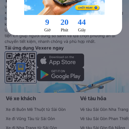
Tàu hoả và Thuê xe
Vexere - ứng dụng đặt vé đa phương tiện với hơn 3000+ nhà
xe chất lượng cao, 5000+ tuyến đường toàn quốc, tất cả hãng
bay và hãng tàu cùng dịch vụ thuê xe máy, xe du lịch phủ
khắp các tỉnh thành tại Việt Nam.
Ứng dụng hiển thị thông tin đầy đủ, minh bạch cùng vô vàn
tiện ích giúp người dùng so sánh và lựa chọn phương án di
chuyển tiết kiệm, nhanh chóng và phù hợp nhất.
Tải ứng dụng Vexere ngay
Vé xe khách
Vé tàu hỏa
Xe đi Buôn Mê Thuột từ Sài Gòn
Vé tàu Sài Gòn Nha Trang
Xe đi Vũng Tàu từ Sài Gòn
Vé tàu Sài Gòn Phan Thiết
Xe đi Nha Trang từ Sài Gòn
Vé tàu Sài Gòn Đà Nẵng