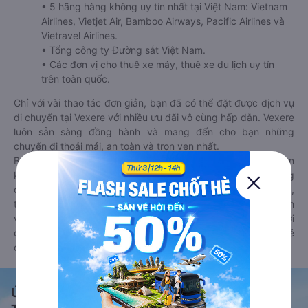
• 5 hãng hàng không uy tín nhất tại Việt Nam: Vietnam
Airlines, Vietjet Air, Bamboo Airways, Pacific Airlines và
Vietravel Airlines.
• Tổng công ty Đường sắt Việt Nam.
• Các đơn vị cho thuê xe máy, thuê xe du lịch uy tín
trên toàn quốc.
Chỉ với vài thao tác đơn giản, bạn đã có thể đặt được dịch vụ
di chuyển tại Vexere với nhiều ưu đãi vô cùng hấp dẫn. Vexere
luôn sẵn sàng đồng hành và mang đến cho bạn những
chuyến đi thoải mái, an toàn và trọn vẹn nhất.
Bên cạnh đó, bạn có thể tham khảo thêm các phương tiện
khác tại
Goyolo.com
cho chuyến đi sắp tới. Goyolo là nền tảng
đặt vé cho phép người dùng so sánh giá cả, giờ khởi hành,
thời gian di chuyển của nhiều phương tiện máy bay, xe khách
và tàu hoả. Hệ thống của Goyolo được liên kết trực tiếp với
các hãng máy bay, xe khách và tàu hoả, luôn đảm bảo có vé
cho bạn di chuyển.
Ứng dụng đặt vé Xe khách, Máy bay,