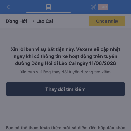
arrow_back
Tải app Vexere ngay!
Tải app Vexere
-30k
Mở app
Mở app
Nhận ưu đãi thành viên độc
-30k/ghế khi đặt vé máy bay qua
quyền
app
Đồng Hới
Lào Cai
Chọn ngày
Xin lỗi bạn vì sự bất tiện này. Vexere sẽ cập nhật
ngay khi có thông tin xe hoạt động trên tuyến
đường Đồng Hới đi Lào Cai ngày 11/08/2026
Xin bạn vui lòng thay đổi tuyến đường tìm kiếm
Thay đổi tìm kiếm
Bạn có thể tham khảo thêm một số điểm đến hấp dẫn khác