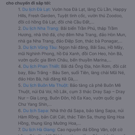
cho chuyến đi sắp tới:
1.
Du lịch Đà Lạt:
Vườn hoa Đà Lạt, làng Cù Lần, Happy
Hills, Fresh Garden, Tuyệt tình cốc, vườn thú Zoodoo,
đồi cỏ hồng Đà Lạt, đồi chè Cầu Đất,...
2.
Du lịch Nha Trang:
Bãi biển Trần Phú, tháp Trầm
Hương, nhà thờ đá, chợ đêm Nha Trang, đảo Hòn Mun,
nhà ga Nha Trang, đảo Điệp Sơn, thác bà Ponagar,...
3.
Du lịch Vũng Tàu:
Ngọn hải đăng, Bãi Sau, Hồ Mây,
mũi Nghinh Phong, hồ Đá Xanh, đồi Con Heo, hòn Bà,
vườn quốc gia Bình Châu, bến thuyền Marina,...
4.
Du lịch Phan Thiết:
Bãi đá Ông Địa, hòn Rơm, đồi cát
bay, Bàu Trắng - Bàu Sen, suối Tiên, làng chài Mũi Né,
đảo Hòn Bà, hải đăng Kê Gà,...
5.
Du lịch Buôn Ma Thuột:
Bảo tàng cà phê Buôn Mê
Thuột, núi Đá Voi, hồ Lắk, cụm 3 thác Dray Sap – Dray
Nur – Gia Long, Buôn Đôn, hồ Ea Kao, vườn quốc gia
Chư Yang Shin,...
6.
Du lịch Sapa:
Nhà thờ đá Sapa, bảo tàng Sapa, núi
Hàm Rồng, bản Cát Cát, thác Tiên Sa, thung lũng Hoa
Hồng, thung lũng Mường Hoa,...
7.
Du lịch Hà Giang:
Cao nguyên đá Đồng Văn, cột cờ