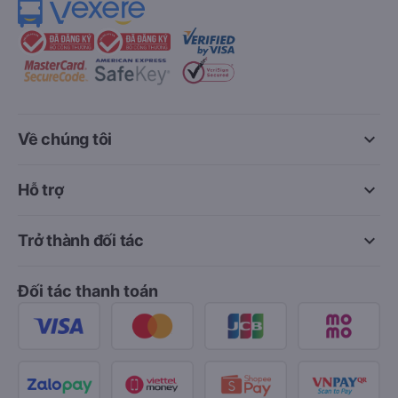
keyboard_arrow_down
Về chúng tôi
keyboard_arrow_down
Hỗ trợ
keyboard_arrow_down
Trở thành đối tác
Đối tác thanh toán