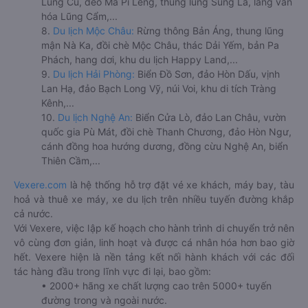
Lũng Cú, đèo Mã Pí Lèng, thung lũng Sủng Là, làng văn
hóa Lũng Cẩm,...
8.
Du lịch Mộc Châu:
Rừng thông Bản Áng, thung lũng
mận Nà Ka, đồi chè Mộc Châu, thác Dải Yếm, bản Pa
Phách, hang dơi, khu du lịch Happy Land,...
9.
Du lịch Hải Phòng:
Biển Đồ Sơn, đảo Hòn Dấu, vịnh
Lan Hạ, đảo Bạch Long Vỹ, núi Voi, khu di tích Tràng
Kênh,...
10.
Du lịch Nghệ An:
Biển Cửa Lò, đảo Lan Châu, vườn
quốc gia Pù Mát, đồi chè Thanh Chương, đảo Hòn Ngư,
cánh đồng hoa hướng dương, đồng cừu Nghệ An, biển
Thiên Cầm,...
Vexere.com
là hệ thống hỗ trợ đặt vé xe khách, máy bay, tàu
hoả và thuê xe máy, xe du lịch trên nhiều tuyến đường khắp
cả nước.
Với Vexere, việc lập kế hoạch cho hành trình di chuyển trở nên
vô cùng đơn giản, linh hoạt và được cá nhân hóa hơn bao giờ
hết. Vexere hiện là nền tảng kết nối hành khách với các đối
tác hàng đầu trong lĩnh vực đi lại, bao gồm:
• 2000+ hãng xe chất lượng cao trên 5000+ tuyến
đường trong và ngoài nước.