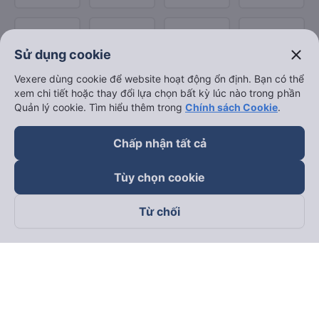
close
Sử dụng cookie
Vexere dùng cookie để website hoạt động ổn định. Bạn có thể
xem chi tiết hoặc thay đổi lựa chọn bất kỳ lúc nào trong phần
Quản lý cookie. Tìm hiểu thêm trong
Chính sách Cookie
.
Chấp nhận tất cả
Tùy chọn cookie
Từ chối
Theo dõi chúng tôi trên
Facebook
Tiktok
Youtube
Công ty TNHH Thương Mại Dịch Vụ Vexere