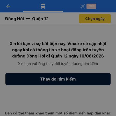
arrow_back
Tải app Vexere ngay!
Tải app Vexere
-30k
Mở app
Mở app
Nhận ưu đãi thành viên độc
-30k/ghế khi đặt vé máy bay qua
quyền
app
Đồng Hới
Quận 12
Chọn ngày
Xin lỗi bạn vì sự bất tiện này. Vexere sẽ cập nhật
ngay khi có thông tin xe hoạt động trên tuyến
đường Đồng Hới đi Quận 12 ngày 10/08/2026
Xin bạn vui lòng thay đổi tuyến đường tìm kiếm
Thay đổi tìm kiếm
Bạn có thể tham khảo thêm một số điểm đến hấp dẫn khác