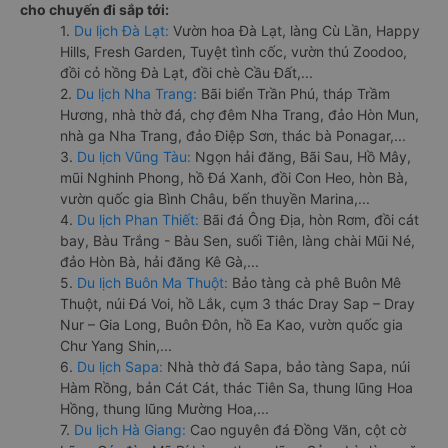
cho chuyến đi sắp tới:
1.
Du lịch Đà Lạt:
Vườn hoa Đà Lạt, làng Cù Lần, Happy
Hills, Fresh Garden, Tuyệt tình cốc, vườn thú Zoodoo,
đồi cỏ hồng Đà Lạt, đồi chè Cầu Đất,...
2.
Du lịch Nha Trang:
Bãi biển Trần Phú, tháp Trầm
Hương, nhà thờ đá, chợ đêm Nha Trang, đảo Hòn Mun,
nhà ga Nha Trang, đảo Điệp Sơn, thác bà Ponagar,...
3.
Du lịch Vũng Tàu:
Ngọn hải đăng, Bãi Sau, Hồ Mây,
mũi Nghinh Phong, hồ Đá Xanh, đồi Con Heo, hòn Bà,
vườn quốc gia Bình Châu, bến thuyền Marina,...
4.
Du lịch Phan Thiết:
Bãi đá Ông Địa, hòn Rơm, đồi cát
bay, Bàu Trắng - Bàu Sen, suối Tiên, làng chài Mũi Né,
đảo Hòn Bà, hải đăng Kê Gà,...
5.
Du lịch Buôn Ma Thuột:
Bảo tàng cà phê Buôn Mê
Thuột, núi Đá Voi, hồ Lắk, cụm 3 thác Dray Sap – Dray
Nur – Gia Long, Buôn Đôn, hồ Ea Kao, vườn quốc gia
Chư Yang Shin,...
6.
Du lịch Sapa:
Nhà thờ đá Sapa, bảo tàng Sapa, núi
Hàm Rồng, bản Cát Cát, thác Tiên Sa, thung lũng Hoa
Hồng, thung lũng Mường Hoa,...
7.
Du lịch Hà Giang:
Cao nguyên đá Đồng Văn, cột cờ