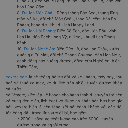
Lũng Cú, đèo Mã Pí Lèng, thung lũng Sủng Là, làng văn
hóa Lũng Cẩm,...
8.
Du lịch Mộc Châu:
Rừng thông Bản Áng, thung lũng
mận Nà Ka, đồi chè Mộc Châu, thác Dải Yếm, bản Pa
Phách, hang dơi, khu du lịch Happy Land,...
9.
Du lịch Hải Phòng:
Biển Đồ Sơn, đảo Hòn Dấu, vịnh
Lan Hạ, đảo Bạch Long Vỹ, núi Voi, khu di tích Tràng
Kênh,...
10.
Du lịch Nghệ An:
Biển Cửa Lò, đảo Lan Châu, vườn
quốc gia Pù Mát, đồi chè Thanh Chương, đảo Hòn Ngư,
cánh đồng hoa hướng dương, đồng cừu Nghệ An, biển
Thiên Cầm,...
Vexere.com
là hệ thống hỗ trợ đặt vé xe khách, máy bay, tàu
hoả và thuê xe máy, xe du lịch trên nhiều tuyến đường khắp
cả nước.
Với Vexere, việc lập kế hoạch cho hành trình di chuyển trở nên
vô cùng đơn giản, linh hoạt và được cá nhân hóa hơn bao giờ
hết. Vexere hiện là nền tảng kết nối hành khách với các đối
tác hàng đầu trong lĩnh vực đi lại, bao gồm:
• 2000+ hãng xe chất lượng cao trên 5000+ tuyến
đường trong và ngoài nước.