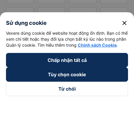
close
Sử dụng cookie
Vexere dùng cookie để website hoạt động ổn định. Bạn có thể
xem chi tiết hoặc thay đổi lựa chọn bất kỳ lúc nào trong phần
Quản lý cookie. Tìm hiểu thêm trong
Chính sách Cookie
.
Chấp nhận tất cả
Tùy chọn cookie
Từ chối
Theo dõi chúng tôi trên
Facebook
Tiktok
Youtube
Công ty TNHH Thương Mại Dịch Vụ Vexere