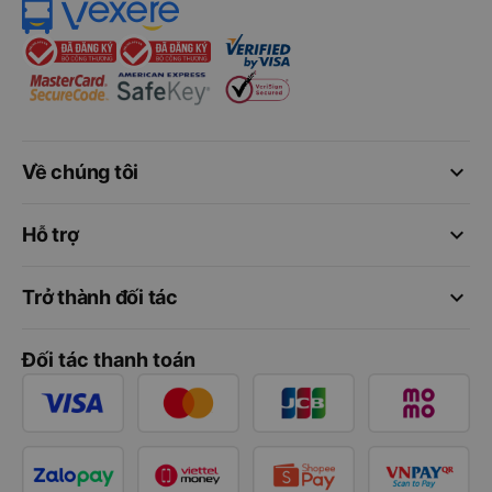
keyboard_arrow_down
Về chúng tôi
keyboard_arrow_down
Hỗ trợ
keyboard_arrow_down
Trở thành đối tác
Đối tác thanh toán