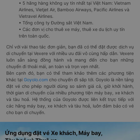
• 5 hãng hàng không uy tín nhất tại Việt Nam: Vietnam
Airlines, Vietjet Air, Bamboo Airways, Pacific Airlines và
Vietravel Airlines.
• Tổng công ty Đường sắt Việt Nam.
• Các đơn vị cho thuê xe máy, thuê xe du lịch uy tín
trên toàn quốc.
Chỉ với vài thao tác đơn giản, bạn đã có thể đặt được dịch vụ
di chuyển tại Vexere với nhiều ưu đãi vô cùng hấp dẫn. Vexere
luôn sẵn sàng đồng hành và mang đến cho bạn những
chuyến đi thoải mái, an toàn và trọn vẹn nhất.
Bên cạnh đó, bạn có thể tham khảo thêm các phương tiện
khác tại
Goyolo.com
cho chuyến đi sắp tới. Goyolo là nền tảng
đặt vé cho phép người dùng so sánh giá cả, giờ khởi hành,
thời gian di chuyển của nhiều phương tiện máy bay, xe khách
và tàu hoả. Hệ thống của Goyolo được liên kết trực tiếp với
các hãng máy bay, xe khách và tàu hoả, luôn đảm bảo có vé
cho bạn di chuyển.
Ứng dụng đặt vé Xe khách, Máy bay,