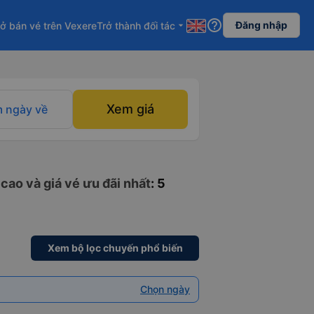
help_outline
Đăng nhập
ở bán vé trên Vexere
Trở thành đối tác
arrow_drop_down
Xem giá
 ngày về
cao và giá vé ưu đãi nhất
: 5
Xem bộ lọc chuyến phổ biến
Chọn ngày