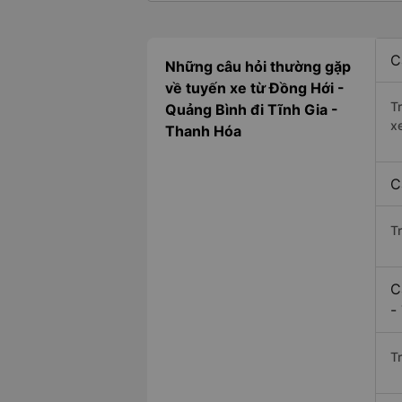
C
Những câu hỏi thường gặp
về tuyến xe từ Đồng Hới -
T
Quảng Bình đi Tĩnh Gia -
x
Thanh Hóa
C
T
C
-
Tr