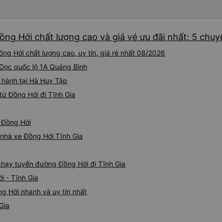
ồng Hới chất lượng cao và giá vé ưu đãi nhất: 5 chuy
ng Hới chất lượng cao, uy tín, giá rẻ nhất 08/2026
 Dọc quốc lộ 1A Quảng Bình
i hành tại Hà Huy Tập
ừ Đồng Hới đi Tĩnh Gia
ừ Đồng Hới
á nhà xe Đồng Hới Tĩnh Gia
 chạy tuyến đường Đồng Hới đi Tĩnh Gia
i - Tĩnh Gia
g Hới nhanh và uy tín nhất
Gia