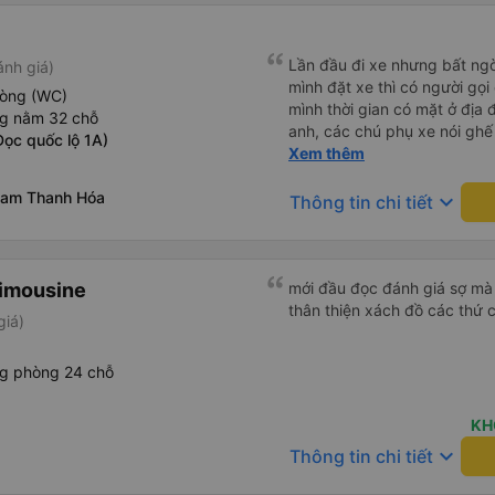
Lần đầu đi xe nhưng bất ngờ
ánh giá)
mình đặt xe thì có người gọi
hòng (WC)
mình thời gian có mặt ở địa đ
ng nằm 32 chỗ
anh, các chú phụ xe nói ghế
ọc quốc lộ 1A)
đặt nhầm), nhưng mn vẫn c
Xem thêm
ngủ thì anh kia hốt hoảng lay
Nam Thanh Hóa
xuống sàn, ngay giữa lối đi,
keyboard_arrow_down
Thông tin chi tiết
điện thoại vào trong, may mắ
tính cách của nhân viên rất t
bên, có màn hình tivi, khăn 
ngồi tẩy trang, skin care rồi
Limousine
mới đầu đọc đánh giá sợ mà 
giường nằm cực kì dài, mìn
thân thiện xách đồ các thứ 
giá)
nhiều chỗ, không bị gập ch
nói chung là rất ưng ý, rất t
ng phòng 24 chỗ
ưu đãi mừng khai trương nên 
di chuyển nhiều như đi máy b
là đến nhà luôn. hehe Cám 
KH
Hương. (Mình không phải se
keyboard_arrow_down
Thông tin chi tiết