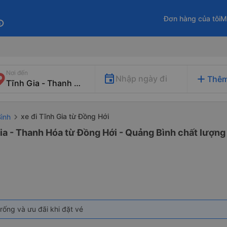
Đơn hàng của tôi
M
fo
Nơi đến
add
Nhập ngày đi
Thêm
xe đi Tĩnh Gia từ Đồng Hới
ình
ia - Thanh Hóa từ Đồng Hới - Quảng Bình chất lượng 
rống và ưu đãi khi đặt vé