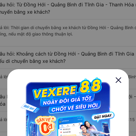
âu hỏi: Từ Đồng Hới - Quảng Bình đi Tĩnh Gia - Thanh Hóa m
huyển bằng xe khách?
rả lời: Thời gian di chuyển bằng xe khách từ Đồng Hới - Quảng Bình 
ếng, nếu mật độ giao thông thuận lợi.
âu hỏi: Khoảng cách từ Đồng Hới - Quảng Bình đi Tĩnh Gia
ếu di chuyển bằng xe khách?
rả lời: Đoạn đường đi Tĩnh Gia - Thanh Hóa từ Đồng Hới - Quảng Bìn
âu hỏi: Mỗi ngày có bao nhiêu chuyến xe khách Đồng Hới -
óa ?
rả lời: Trung bình mỗi ngày có khoảng 5 chuyến xe bắt đầu từ 20:15