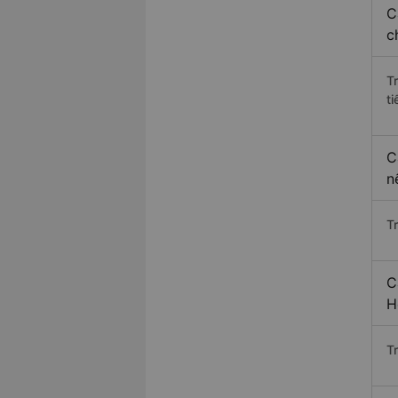
C
c
T
ti
C
n
T
C
H
T