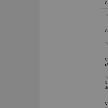
C
T
C
T
C
t
T
l
d
C