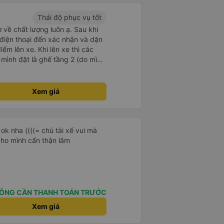
Thái độ phục vụ tốt
 về chất lượng luôn ạ. Sau khi
 điện thoại đến xác nhận và dặn
iểm lên xe. Khi lên xe thì các
 mình đặt là ghế tầng 2 (do mình
ho mình nằm tầng 1. Đêm đang
 dậy, mình làm rơi điện thoại
 huhu. Anh đó nhắc mình cất kĩ
Xem giá
n thật. Nói chung thái độ và
ốt, xe thì xịn, có rèm che cả 2
ướt, nước khoáng, mình lên xe
 ngủ ngon lành. Đặc biệt là
ok nha ((((= chú tài xế vui mà
h cao 1m61 nhưng vẫn dư rất
cho mình cẩn thận lắm
ân khó chịu như những xe khác,
hích. Mình đặt vé thấy hiện là giá
rất rẻ, và tiện nữa, không phải
ay, chỉ lên xe rồi ngủ đến sáng
ơn vexere.com và nhà xe Sâm
ÔNG CẦN THANH TOÁN TRƯỚC
eding đâu nha :v)
Xem giá