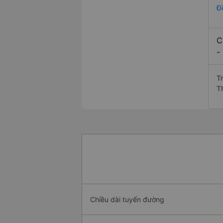
Đ
C
-
Tr
T
Chiều dài tuyến đường