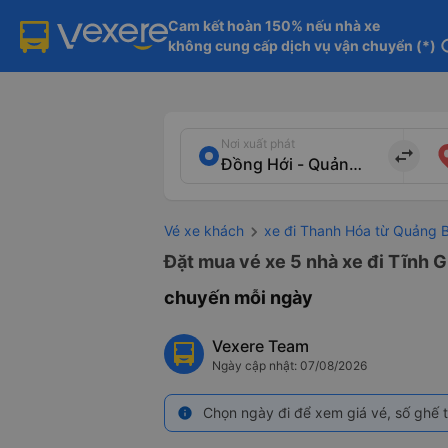
Cam kết hoàn 150% nếu nhà xe

không cung cấp dịch vụ vận chuyển (*)
in
Nơi xuất phát
import_export
Vé xe khách
xe đi Thanh Hóa từ Quảng B
Đặt mua vé xe 5 nhà xe đi Tĩnh G
chuyến mỗi ngày
Vexere Team
Ngày cập nhật: 07/08/2026
Chọn ngày đi để xem giá vé, số ghế t
info