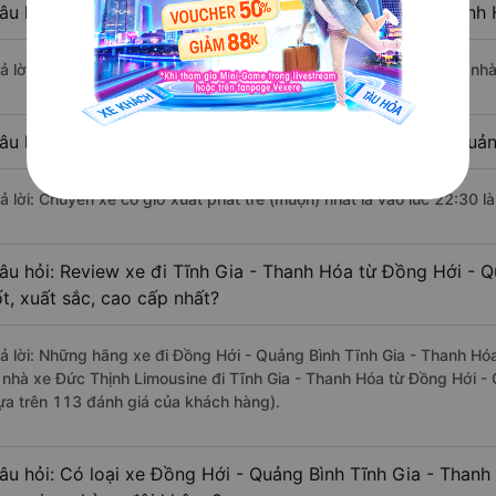
âu hỏi: Nhà xe đi Đồng Hới - Quảng Bình Tĩnh Gia - Thanh
rả lời: Chuyến xe có giờ xuất phát sớm nhất vào lúc 20:15 là của nh
âu hỏi: Nhà xe đi Tĩnh Gia - Thanh Hóa từ Đồng Hới - Quản
rả lời: Chuyến xe có giờ xuất phát trễ (muộn) nhất là vào lúc 22:30 
âu hỏi: Review xe đi Tĩnh Gia - Thanh Hóa từ Đồng Hới - 
ốt, xuất sắc, cao cấp nhất?
rả lời: Những hãng xe đi Đồng Hới - Quảng Bình Tĩnh Gia - Thanh Hóa
à nhà xe Đức Thịnh Limousine đi Tĩnh Gia - Thanh Hóa từ Đồng Hới - 
ựa trên 113 đánh giá của khách hàng).
âu hỏi: Có loại xe Đồng Hới - Quảng Bình Tĩnh Gia - Thanh