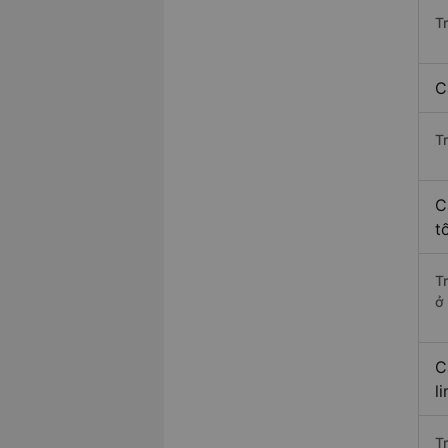
T
C
T
C
t
T
ở
C
l
T