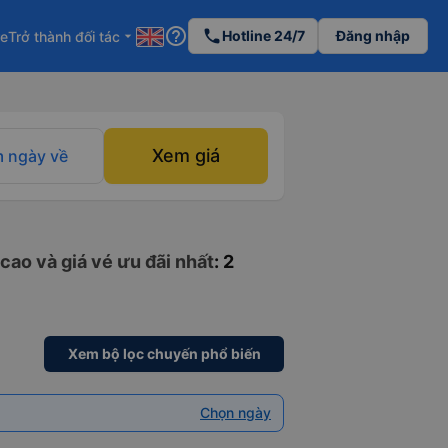
help_outline
phone
Hotline 24/7
Đăng nhập
re
Trở thành đối tác
arrow_drop_down
Xem giá
 ngày về
cao và giá vé ưu đãi nhất
: 2
Xem bộ lọc chuyến phổ biến
Chọn ngày