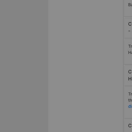
B
C
-
T
H
C
H
T
t
đ
C