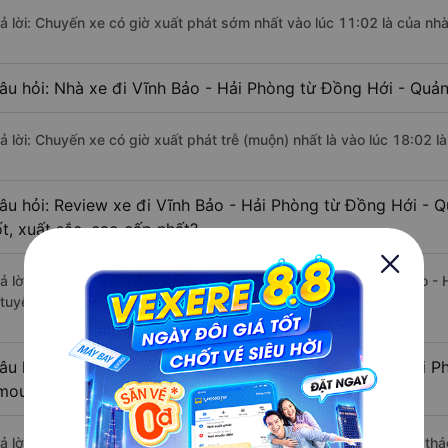
rả lời: Chuyến xe có giờ xuất phát sớm nhất vào lúc 11:02 là của nh
âu hỏi: Nhà xe đi Vĩnh Bảo - Hải Phòng từ Đồng Hới - Quản
rả lời: Chuyến xe có giờ xuất phát trễ (muộn) nhất là vào lúc 18:02 
âu hỏi: Review xe đi Vĩnh Bảo - Hải Phòng từ Đồng Hới - 
ốt, xuất sắc, cao cấp nhất?
rả lời: Tạm thời chưa đủ review để đánh giá có nhà xe đi Vĩnh Bảo -
 tuyến đường này có chất lượng xuất sắc.
âu hỏi: Có loại xe Đồng Hới - Quảng Bình Vĩnh Bảo - Hải P
imousine phòng đôi không?
rả lời: Hiện tại chưa có nhà xe nào có loại xe giường nằm đôi khai t