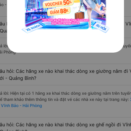
ảo - Hải Phòng.
âu hỏi: Các hãng xe nào khai thác dòng xe Limousine đi V
 Quảng Bình?
rả lời: Hiện tại chưa có nhà xe nào có loại xe limousine khai thác tu
ải Phòng
âu hỏi: Các hãng xe nào khai thác dòng xe giường nằm đi 
ới - Quảng Bình?
rả lời: Hiện tại có 1 hãng xe khai thác dòng xe giường nằm trên tuy
hể tham khảo thêm thông tin và đặt vé các nhà xe này tại trang này:
i Vĩnh Bảo - Hải Phòng
âu hỏi: Các hãng xe nào khai thác dòng xe ghế ngồi đi Vĩ