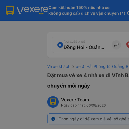
Cam kết hoàn 150% nếu nhà xe

không cung cấp dịch vụ vận chuyển (*)
in
Nơi xuất phát
import_export
Vé xe khách
xe đi Hải Phòng từ Quảng B
Đặt mua vé xe 4 nhà xe đi Vĩnh B
chuyến mỗi ngày
Vexere Team
Ngày cập nhật: 06/08/2026
Chọn ngày đi để xem giá vé, số ghế t
info