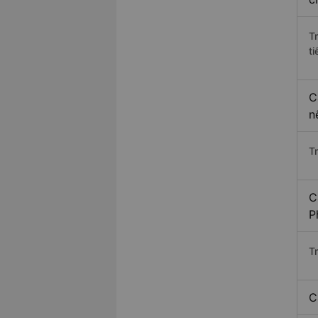
T
ti
C
n
T
C
P
T
C