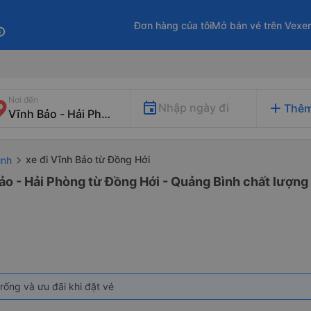
Đơn hàng của tôi
Mở bán vé trên Vexe
fo
Nơi đến
add
Nhập ngày đi
Thêm
xe đi Vĩnh Bảo từ Đồng Hới
ình
ảo - Hải Phòng từ Đồng Hới - Quảng Bình chất lượng 
rống và ưu đãi khi đặt vé