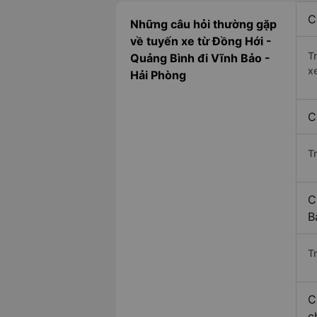
C
Những câu hỏi thường gặp
về tuyến xe từ Đồng Hới -
T
Quảng Bình đi Vĩnh Bảo -
x
Hải Phòng
C
T
C
B
Tr
C
c