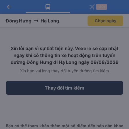
arrow_back
Tải app Vexere ngay!
Tải app Vexere
-30k
Mở app
Mở app
Nhận ưu đãi thành viên độc
-30k/ghế khi đặt vé máy bay qua
quyền
app
Đông Hưng
Hạ Long
Chọn ngày
Xin lỗi bạn vì sự bất tiện này. Vexere sẽ cập nhật
ngay khi có thông tin xe hoạt động trên tuyến
đường Đông Hưng đi Hạ Long ngày 09/08/2026
Xin bạn vui lòng thay đổi tuyến đường tìm kiếm
Thay đổi tìm kiếm
Bạn có thể tham khảo thêm một số điểm đến hấp dẫn khác