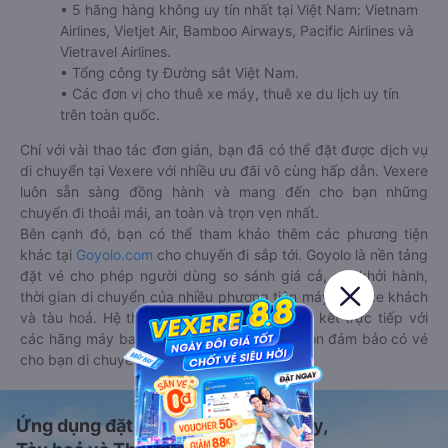
• 5 hãng hàng không uy tín nhất tại Việt Nam: Vietnam
Airlines, Vietjet Air, Bamboo Airways, Pacific Airlines và
Vietravel Airlines.
• Tổng công ty Đường sắt Việt Nam.
• Các đơn vị cho thuê xe máy, thuê xe du lịch uy tín
trên toàn quốc.
Chỉ với vài thao tác đơn giản, bạn đã có thể đặt được dịch vụ
di chuyển tại Vexere với nhiều ưu đãi vô cùng hấp dẫn. Vexere
luôn sẵn sàng đồng hành và mang đến cho bạn những
chuyến đi thoải mái, an toàn và trọn vẹn nhất.
Bên cạnh đó, bạn có thể tham khảo thêm các phương tiện
khác tại
Goyolo.com
cho chuyến đi sắp tới. Goyolo là nền tảng
đặt vé cho phép người dùng so sánh giá cả, giờ khởi hành,
thời gian di chuyển của nhiều phương tiện máy bay, xe khách
và tàu hoả. Hệ thống của Goyolo được liên kết trực tiếp với
các hãng máy bay, xe khách và tàu hoả, luôn đảm bảo có vé
cho bạn di chuyển.
Ứng dụng đặt vé Xe khách, Máy bay,