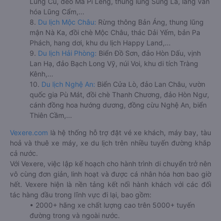
Lũng Cú, đèo Mã Pí Lèng, thung lũng Sủng Là, làng văn
hóa Lũng Cẩm,...
8.
Du lịch Mộc Châu:
Rừng thông Bản Áng, thung lũng
mận Nà Ka, đồi chè Mộc Châu, thác Dải Yếm, bản Pa
Phách, hang dơi, khu du lịch Happy Land,...
9.
Du lịch Hải Phòng:
Biển Đồ Sơn, đảo Hòn Dấu, vịnh
Lan Hạ, đảo Bạch Long Vỹ, núi Voi, khu di tích Tràng
Kênh,...
10.
Du lịch Nghệ An:
Biển Cửa Lò, đảo Lan Châu, vườn
quốc gia Pù Mát, đồi chè Thanh Chương, đảo Hòn Ngư,
cánh đồng hoa hướng dương, đồng cừu Nghệ An, biển
Thiên Cầm,...
Vexere.com
là hệ thống hỗ trợ đặt vé xe khách, máy bay, tàu
hoả và thuê xe máy, xe du lịch trên nhiều tuyến đường khắp
cả nước.
Với Vexere, việc lập kế hoạch cho hành trình di chuyển trở nên
vô cùng đơn giản, linh hoạt và được cá nhân hóa hơn bao giờ
hết. Vexere hiện là nền tảng kết nối hành khách với các đối
tác hàng đầu trong lĩnh vực đi lại, bao gồm:
• 2000+ hãng xe chất lượng cao trên 5000+ tuyến
đường trong và ngoài nước.