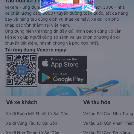
Tàu hoả và Thuê xe
Vexere - ứng dụng đặt vé đa phương tiện với hơn 3000+ nhà
xe chất lượng cao, 5000+ tuyến đường toàn quốc, tất cả hãng
bay và hãng tàu cùng dịch vụ thuê xe máy, xe du lịch phủ
khắp các tỉnh thành tại Việt Nam.
Ứng dụng hiển thị thông tin đầy đủ, minh bạch cùng vô vàn
tiện ích giúp người dùng so sánh và lựa chọn phương án di
chuyển tiết kiệm, nhanh chóng và phù hợp nhất.
Tải ứng dụng Vexere ngay
Vé xe khách
Vé tàu hỏa
Xe đi Buôn Mê Thuột từ Sài Gòn
Vé tàu Sài Gòn Nha Trang
Xe đi Vũng Tàu từ Sài Gòn
Vé tàu Sài Gòn Phan Thiết
Xe đi Nha Trang từ Sài Gòn
Vé tàu Sài Gòn Đà Nẵng