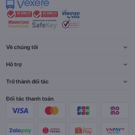
keyboard_arrow_down
Về chúng tôi
keyboard_arrow_down
Hỗ trợ
keyboard_arrow_down
Trở thành đối tác
Đối tác thanh toán