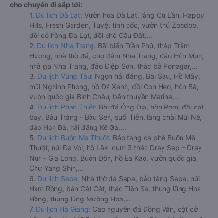
cho chuyến đi sắp tới:
1.
Du lịch Đà Lạt:
Vườn hoa Đà Lạt, làng Cù Lần, Happy
Hills, Fresh Garden, Tuyệt tình cốc, vườn thú Zoodoo,
đồi cỏ hồng Đà Lạt, đồi chè Cầu Đất,...
2.
Du lịch Nha Trang:
Bãi biển Trần Phú, tháp Trầm
Hương, nhà thờ đá, chợ đêm Nha Trang, đảo Hòn Mun,
nhà ga Nha Trang, đảo Điệp Sơn, thác bà Ponagar,...
3.
Du lịch Vũng Tàu:
Ngọn hải đăng, Bãi Sau, Hồ Mây,
mũi Nghinh Phong, hồ Đá Xanh, đồi Con Heo, hòn Bà,
vườn quốc gia Bình Châu, bến thuyền Marina,...
4.
Du lịch Phan Thiết:
Bãi đá Ông Địa, hòn Rơm, đồi cát
bay, Bàu Trắng - Bàu Sen, suối Tiên, làng chài Mũi Né,
đảo Hòn Bà, hải đăng Kê Gà,...
5.
Du lịch Buôn Ma Thuột:
Bảo tàng cà phê Buôn Mê
Thuột, núi Đá Voi, hồ Lắk, cụm 3 thác Dray Sap – Dray
Nur – Gia Long, Buôn Đôn, hồ Ea Kao, vườn quốc gia
Chư Yang Shin,...
6.
Du lịch Sapa:
Nhà thờ đá Sapa, bảo tàng Sapa, núi
Hàm Rồng, bản Cát Cát, thác Tiên Sa, thung lũng Hoa
Hồng, thung lũng Mường Hoa,...
7.
Du lịch Hà Giang:
Cao nguyên đá Đồng Văn, cột cờ