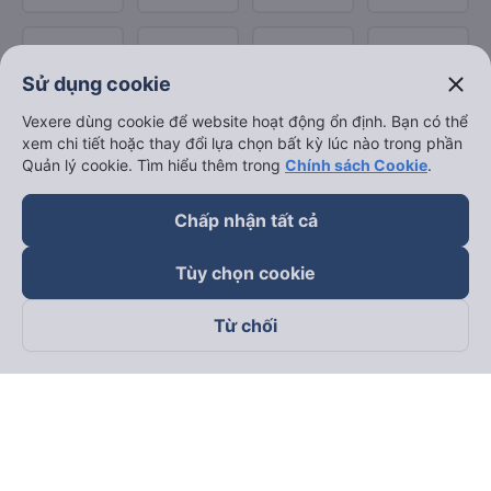
close
Sử dụng cookie
Vexere dùng cookie để website hoạt động ổn định. Bạn có thể
xem chi tiết hoặc thay đổi lựa chọn bất kỳ lúc nào trong phần
Quản lý cookie. Tìm hiểu thêm trong
Chính sách Cookie
.
Chấp nhận tất cả
Tùy chọn cookie
Từ chối
Theo dõi chúng tôi trên
Facebook
Tiktok
Youtube
Công ty TNHH Thương Mại Dịch Vụ Vexere