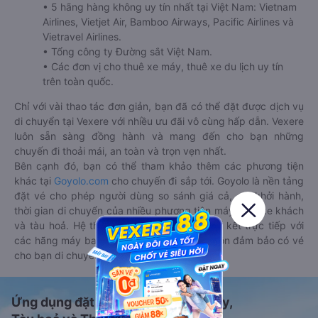
• 5 hãng hàng không uy tín nhất tại Việt Nam: Vietnam
Airlines, Vietjet Air, Bamboo Airways, Pacific Airlines và
Vietravel Airlines.
• Tổng công ty Đường sắt Việt Nam.
• Các đơn vị cho thuê xe máy, thuê xe du lịch uy tín
trên toàn quốc.
Chỉ với vài thao tác đơn giản, bạn đã có thể đặt được dịch vụ
di chuyển tại Vexere với nhiều ưu đãi vô cùng hấp dẫn. Vexere
luôn sẵn sàng đồng hành và mang đến cho bạn những
chuyến đi thoải mái, an toàn và trọn vẹn nhất.
Bên cạnh đó, bạn có thể tham khảo thêm các phương tiện
khác tại
Goyolo.com
cho chuyến đi sắp tới. Goyolo là nền tảng
đặt vé cho phép người dùng so sánh giá cả, giờ khởi hành,
thời gian di chuyển của nhiều phương tiện máy bay, xe khách
và tàu hoả. Hệ thống của Goyolo được liên kết trực tiếp với
các hãng máy bay, xe khách và tàu hoả, luôn đảm bảo có vé
cho bạn di chuyển.
Ứng dụng đặt vé Xe khách, Máy bay,