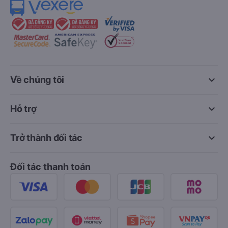
keyboard_arrow_down
Về chúng tôi
keyboard_arrow_down
Hỗ trợ
keyboard_arrow_down
Trở thành đối tác
Đối tác thanh toán