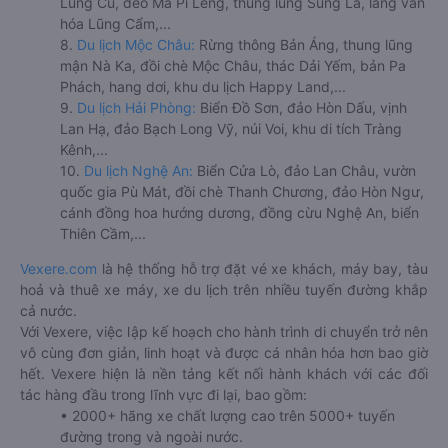
Lũng Cú, đèo Mã Pí Lèng, thung lũng Sủng Là, làng văn
hóa Lũng Cẩm,...
8.
Du lịch Mộc Châu:
Rừng thông Bản Áng, thung lũng
mận Nà Ka, đồi chè Mộc Châu, thác Dải Yếm, bản Pa
Phách, hang dơi, khu du lịch Happy Land,...
9.
Du lịch Hải Phòng:
Biển Đồ Sơn, đảo Hòn Dấu, vịnh
Lan Hạ, đảo Bạch Long Vỹ, núi Voi, khu di tích Tràng
Kênh,...
10.
Du lịch Nghệ An:
Biển Cửa Lò, đảo Lan Châu, vườn
quốc gia Pù Mát, đồi chè Thanh Chương, đảo Hòn Ngư,
cánh đồng hoa hướng dương, đồng cừu Nghệ An, biển
Thiên Cầm,...
Vexere.com
là hệ thống hỗ trợ đặt vé xe khách, máy bay, tàu
hoả và thuê xe máy, xe du lịch trên nhiều tuyến đường khắp
cả nước.
Với Vexere, việc lập kế hoạch cho hành trình di chuyển trở nên
vô cùng đơn giản, linh hoạt và được cá nhân hóa hơn bao giờ
hết. Vexere hiện là nền tảng kết nối hành khách với các đối
tác hàng đầu trong lĩnh vực đi lại, bao gồm:
• 2000+ hãng xe chất lượng cao trên 5000+ tuyến
đường trong và ngoài nước.