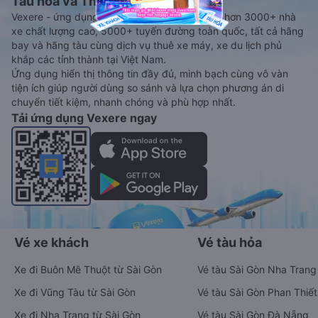
Tàu hoả và Thuê xe
Vexere - ứng dụng đặt vé đa phương tiện với hơn 3000+ nhà
xe chất lượng cao, 5000+ tuyến đường toàn quốc, tất cả hãng
bay và hãng tàu cùng dịch vụ thuê xe máy, xe du lịch phủ
khắp các tỉnh thành tại Việt Nam.
Ứng dụng hiển thị thông tin đầy đủ, minh bạch cùng vô vàn
tiện ích giúp người dùng so sánh và lựa chọn phương án di
chuyển tiết kiệm, nhanh chóng và phù hợp nhất.
Tải ứng dụng Vexere ngay
Vé xe khách
Vé tàu hỏa
Xe đi Buôn Mê Thuột từ Sài Gòn
Vé tàu Sài Gòn Nha Trang
Xe đi Vũng Tàu từ Sài Gòn
Vé tàu Sài Gòn Phan Thiết
Xe đi Nha Trang từ Sài Gòn
Vé tàu Sài Gòn Đà Nẵng