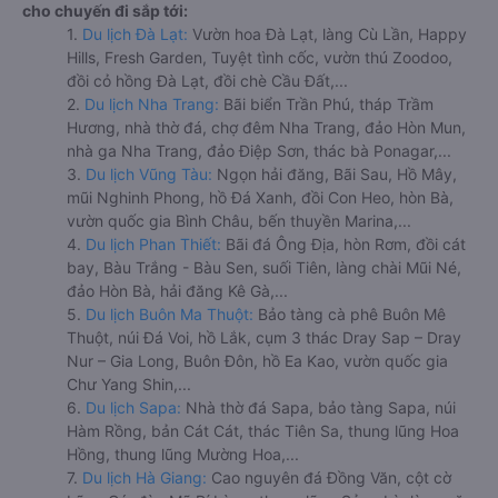
cho chuyến đi sắp tới:
1.
Du lịch Đà Lạt:
Vườn hoa Đà Lạt, làng Cù Lần, Happy
Hills, Fresh Garden, Tuyệt tình cốc, vườn thú Zoodoo,
đồi cỏ hồng Đà Lạt, đồi chè Cầu Đất,...
2.
Du lịch Nha Trang:
Bãi biển Trần Phú, tháp Trầm
Hương, nhà thờ đá, chợ đêm Nha Trang, đảo Hòn Mun,
nhà ga Nha Trang, đảo Điệp Sơn, thác bà Ponagar,...
3.
Du lịch Vũng Tàu:
Ngọn hải đăng, Bãi Sau, Hồ Mây,
mũi Nghinh Phong, hồ Đá Xanh, đồi Con Heo, hòn Bà,
vườn quốc gia Bình Châu, bến thuyền Marina,...
4.
Du lịch Phan Thiết:
Bãi đá Ông Địa, hòn Rơm, đồi cát
bay, Bàu Trắng - Bàu Sen, suối Tiên, làng chài Mũi Né,
đảo Hòn Bà, hải đăng Kê Gà,...
5.
Du lịch Buôn Ma Thuột:
Bảo tàng cà phê Buôn Mê
Thuột, núi Đá Voi, hồ Lắk, cụm 3 thác Dray Sap – Dray
Nur – Gia Long, Buôn Đôn, hồ Ea Kao, vườn quốc gia
Chư Yang Shin,...
6.
Du lịch Sapa:
Nhà thờ đá Sapa, bảo tàng Sapa, núi
Hàm Rồng, bản Cát Cát, thác Tiên Sa, thung lũng Hoa
Hồng, thung lũng Mường Hoa,...
7.
Du lịch Hà Giang:
Cao nguyên đá Đồng Văn, cột cờ