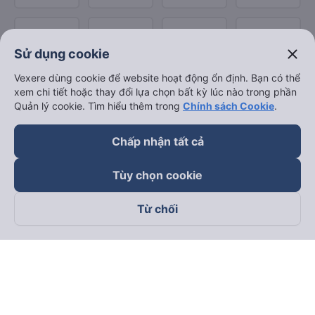
close
Sử dụng cookie
Vexere dùng cookie để website hoạt động ổn định. Bạn có thể
xem chi tiết hoặc thay đổi lựa chọn bất kỳ lúc nào trong phần
Quản lý cookie. Tìm hiểu thêm trong
Chính sách Cookie
.
Chấp nhận tất cả
Tùy chọn cookie
Từ chối
Theo dõi chúng tôi trên
Facebook
Tiktok
Youtube
Công ty TNHH Thương Mại Dịch Vụ Vexere