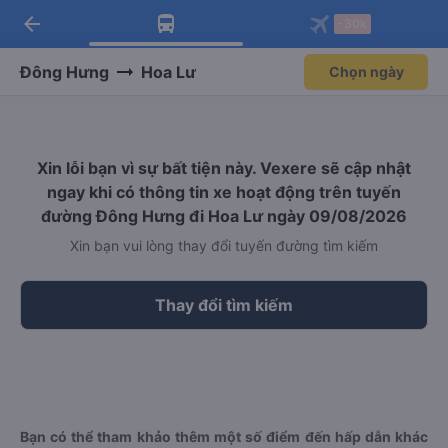
arrow_back
Tải app Vexere ngay!
Tải app Vexere
-30k
Mở app
Mở app
Nhận ưu đãi thành viên độc
-30k/ghế khi đặt vé máy bay qua
quyền
app
Đông Hưng
Hoa Lư
Chọn ngày
Xin lỗi bạn vì sự bất tiện này. Vexere sẽ cập nhật
ngay khi có thông tin xe hoạt động trên tuyến
đường Đông Hưng đi Hoa Lư ngày 09/08/2026
Xin bạn vui lòng thay đổi tuyến đường tìm kiếm
Thay đổi tìm kiếm
Bạn có thể tham khảo thêm một số điểm đến hấp dẫn khác