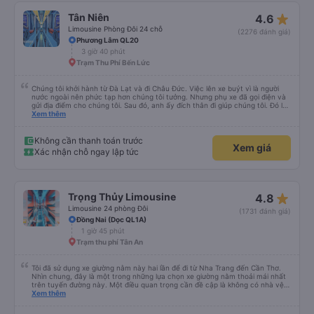
star_rate
Tân Niên
4.6
Limousine Phòng Đôi 24 chỗ
(2276 đánh giá)
Phương Lâm QL20
3 giờ 40 phút
Trạm Thu Phí Bến Lức
Chúng tôi khởi hành từ Đà Lạt và đi Châu Đức. Việc lên xe buýt vì là người
nước ngoài nên phức tạp hơn chúng tôi tưởng. Nhưng phụ xe đã gọi điện và
gửi địa điểm cho chúng tôi. Sau đó, anh ấy đích thân đi giúp chúng tôi. Đó là
lần đầu tiên đi xe giường nằm với hai đứa trẻ nhỏ khá thú vị. Chúng tôi không
Xem thêm
chắc chắn khi nào xe sẽ dừng lại để nghỉ hoặc ăn uống. Tôi rất ngạc nhiên
khi xe dừng lại lúc nửa đêm ở Cần Thơ và mọi người xuống xe ăn. Khi đến
điểm dừng, họ đánh thức chúng tôi dậy và đảm bảo chúng tôi đã sẵn sàng.
Không cần thanh toán trước
Xem giá
Nhìn chung, đó là một trải nghiệm tốt. Mỗi giường đều có gối và chăn, và đủ
Xác nhận chỗ ngay lập tức
chỗ cho 1 người lớn và 1 trẻ em nằm thoải mái.
star_rate
Trọng Thủy Limousine
4.8
Limousine 24 phòng Đôi
(1731 đánh giá)
Đồng Nai (Dọc QL1A)
1 giờ 45 phút
Trạm thu phí Tân An
Tôi đã sử dụng xe giường nằm này hai lần để đi từ Nha Trang đến Cần Thơ.
Nhìn chung, đây là một trong những lựa chọn xe giường nằm thoải mái nhất
trên tuyến đường này. Một điều quan trọng cần đề cập là không có nhà vệ
sinh trên xe, điều này có thể gây khó chịu trên một hành trình dài xuyên
Xem thêm
đêm. Tuy nhiên, khi có các điểm dừng thường xuyên, chuyến đi vẫn khá
thoải mái. Chuyến đi gần đây nhất của tôi (hôm qua) rất tốt. Mặc dù xe bị