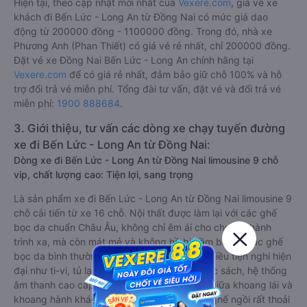
Hiện tại, theo cập nhật mới nhất của
Vexere.com
, giá vé xe
khách đi Bến Lức - Long An từ Đồng Nai có mức giá dao
động từ 200000 đồng - 1100000 đồng. Trong đó, nhà xe
Phương Anh (Phan Thiết) có giá vé rẻ nhất, chỉ 200000 đồng.
Đặt vé xe Đồng Nai Bến Lức - Long An chính hãng tại
Vexere.com
để có giá rẻ nhất, đảm bảo giữ chỗ 100% và hỗ
trợ đổi trả vé miễn phí. Tổng đài tư vấn, đặt vé và đổi trả vé
miễn phí:
1900 888684
.
3. Giới thiệu, tư vấn các dòng xe chạy tuyến đường
xe đi Bến Lức - Long An từ Đồng Nai:
Dòng xe đi Bến Lức - Long An từ Đồng Nai limousine 9 chỗ
vip, chất lượng cao: Tiện lợi, sang trọng
Là sản phẩm xe đi Bến Lức - Long An từ Đồng Nai limousine 9
chỗ cải tiến từ xe 16 chỗ. Nội thất được làm lại với các ghế
bọc da chuẩn Châu Âu, không chỉ êm ái cho chuyến hành
trình xa, mà còn mát mẻ và không hề bị hầm bí như các ghế
bọc da bình thường. Kèm theo các ghế có nhiều tiện nghi hiện
đại như ti-vi, tủ lạnh mini, ổ cắm usb, đèn đọc sách, hệ thống
âm thanh cao cấp. Có vách ngăn riêng biệt giữa khoang lái và
khoang hành khách. Khoảng cách giữa các ghế ngồi rất thoải