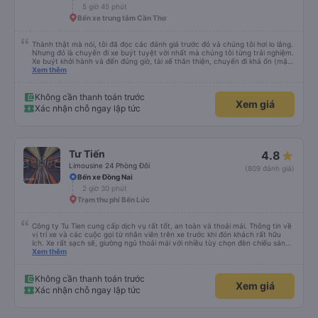
chưa biết cách thực hiện, hãy xem Google Maps hoạt động như thế nào,
5 giờ 45 phút
&quot;B Bạn bị sao vậy?&quot; Chuyện gì xảy ra với bạn vậy?&quot; Bây giờ
Bến xe trung tâm Cần Thơ
là 2:30 và tôi đang nói về nó. ạn bằng xe bu lông Limousine. Tôi nghĩ tài xế
đã giúp tôi vì nhìn tôi quá ngu ngốc. Tôi vẫn đang nghĩ rằng sẽ rất nguy hiểm
nếu không có tài xế... Cảm ơn các bạn rất nhiều.
Thành thật mà nói, tôi đã đọc các đánh giá trước đó và chúng tôi hơi lo lắng.
Nhưng đó là chuyến đi xe buýt tuyệt vời nhất mà chúng tôi từng trải nghiệm.
Xe buýt khởi hành và đến đúng giờ, tài xế thân thiện, chuyến đi khá ổn (mặc
dù vẫn hơi xóc, nhưng đó là đặc trưng của Việt Nam ^^), và chỗ ngồi thoải
Xem thêm
mái. Chúng tôi thực sự rất hài lòng.
Không cần thanh toán trước
Xem giá
Xác nhận chỗ ngay lập tức
Tư Tiến
4.8
Limousine 24 Phòng Đôi
(809 đánh giá)
Bến xe Đồng Nai
2 giờ 30 phút
Trạm thu phí Bến Lức
Công ty Tu Tien cung cấp dịch vụ rất tốt, an toàn và thoải mái. Thông tin về
vị trí xe và các cuộc gọi từ nhân viên trên xe trước khi đón khách rất hữu
ích. Xe rất sạch sẽ, giường ngủ thoải mái với nhiều tùy chọn đèn chiếu sáng
và cổng USB được đặt ở vị trí thuận tiện. Nhân viên rất lịch sự và xe đến
Xem thêm
điểm đến sớm hơn dự kiến. Cảm ơn!
Không cần thanh toán trước
Xem giá
Xác nhận chỗ ngay lập tức