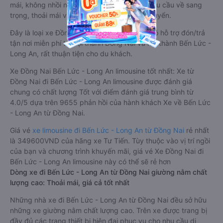
mái, không nhồi nhét. Luôn đáp ứng được nhu cầu về sang
trọng, thoải mái và tiện nghi trong việc di chuyển.
Đây là loại xe Đồng Nai Bến Lức - Long An có hỗ trợ đón/trả
tận nơi miễn phí tại nội thành Đồng Nai và nội thành Bến Lức -
Long An, rất thuận tiện cho du khách.
Xe Đồng Nai Bến Lức - Long An limousine tốt nhất: Xe từ
Đồng Nai đi Bến Lức - Long An limousine được đánh giá
chung có chất lượng Tốt với điểm đánh giá trung bình từ
4.0/5 dựa trên 9655 phản hồi của hành khách Xe về Bến Lức
- Long An từ Đồng Nai.
Giá vé
xe limousine đi Bến Lức - Long An từ Đồng Nai
rẻ nhất
là 349600VND của hãng xe Tư Tiến. Tùy thuộc vào vị trí ngồi
của bạn và chương trình khuyến mãi, giá vé Xe Đồng Nai đi
Bến Lức - Long An limousine này có thể sẽ rẻ hơn
Dòng xe đi Bến Lức - Long An từ Đồng Nai giường nằm chất
lượng cao: Thoải mái, giá cả tốt nhất
Những nhà xe đi Bến Lức - Long An từ Đồng Nai đều sở hữu
những xe giường nằm chất lượng cao. Trên xe được trang bị
đầy đủ các trang thiết bị hiện đại phục vụ cho nhu cầu di