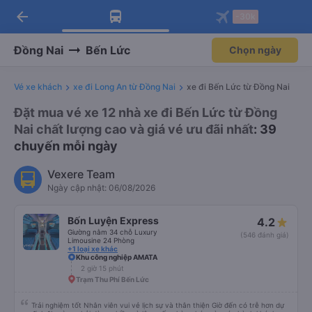
arrow_back
Tải app Vexere ngay!
Tải app Vexere
-30k
Mở app
Mở app
Nhận ưu đãi thành viên độc
-30k/ghế khi đặt vé máy bay qua
quyền
app
Đồng Nai
Bến Lức
Chọn ngày
Vé xe khách
xe đi Long An từ Đồng Nai
xe đi Bến Lức từ Đồng Nai
Đặt mua vé xe 12 nhà xe đi Bến Lức từ Đồng
Nai chất lượng cao và giá vé ưu đãi nhất
: 39
chuyến mỗi ngày
Vexere Team
Ngày cập nhật: 06/08/2026
Bốn Luyện Express
4.2
Giường nằm 34 chỗ Luxury
(546 đánh giá)
Limousine 24 Phòng
+1 loại xe khác
Khu công nghiệp AMATA
2 giờ 15 phút
Trạm Thu Phí Bến Lức
Trải nghiệm tốt Nhân viên vui vẻ lịch sự và thân thiện Giờ đến có trễ hơn dự