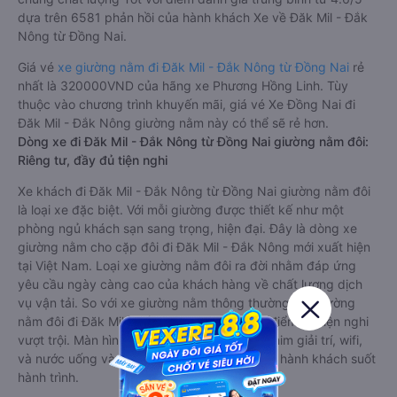
dựa trên 6581 phản hồi của hành khách Xe về Đăk Mil - Đắk
Nông từ Đồng Nai.
Giá vé
xe giường nằm đi Đăk Mil - Đắk Nông từ Đồng Nai
rẻ
nhất là 320000VND của hãng xe Phương Hồng Linh. Tùy
thuộc vào chương trình khuyến mãi, giá vé Xe Đồng Nai đi
Đăk Mil - Đắk Nông giường nằm này có thể sẽ rẻ hơn.
Dòng xe đi Đăk Mil - Đắk Nông từ Đồng Nai giường nằm đôi:
Riêng tư, đầy đủ tiện nghi
Xe khách đi Đăk Mil - Đắk Nông từ Đồng Nai giường nằm đôi
là loại xe đặc biệt. Với mỗi giường được thiết kế như một
phòng ngủ khách sạn sang trọng, hiện đại. Đây là dòng xe
giường nằm cho cặp đôi đi Đăk Mil - Đắk Nông mới xuất hiện
tại Việt Nam. Loại xe giường nằm đôi ra đời nhằm đáp ứng
yêu cầu ngày càng cao của khách hàng về chất lượng dịch
vụ vận tải. So với xe giường nằm thông thường, xe giường
nằm đôi đi Đăk Mil - Đắk Nông có nhiều ưu điểm và tiện nghi
vượt trội. Màn hình LCD với hàng nghìn bộ phim giải trí, wifi,
và nước uống và chăn đắp miễn phí phục vụ hành khách suốt
hành trình.