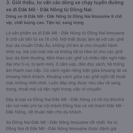
3. Giới thiệu, tư vấn các dòng xe chạy tuyến đường
xe đi Đăk Mil - Đắk Nông từ Đồng Nai:
Dòng xe đi Đăk Mil - Đắk Nông từ Đồng Nai limousine 9 chỗ
vip, chất lượng cao: Tiện lợi, sang trọng
Là sản phẩm xe đi Đăk Mil - Đắk Nông từ Đồng Nai limousine
9 chỗ cải tiến từ xe 16 chỗ. Nội thất được làm lại với các ghế
bọc da chuẩn Châu Âu, không chỉ êm ái cho chuyến hành
trình xa, mà còn mát mẻ và không hề bị hầm bí như các ghế
bọc da bình thường. Kèm theo các ghế có nhiều tiện nghi hiện
đại như ti-vi, tủ lạnh mini, ổ cắm usb, đèn đọc sách, hệ thống
âm thanh cao cấp. Có vách ngăn riêng biệt giữa khoang lái và
khoang hành khách. Khoảng cách giữa các ghế ngồi rất thoải
mái, không nhồi nhét. Luôn đáp ứng được nhu cầu về sang
trọng, thoải mái và tiện nghi trong việc di chuyển.
Đây là loại xe Đồng Nai Đăk Mil - Đắk Nông có hỗ trợ đón/trả
tận nơi miễn phí tại nội thành Đồng Nai và nội thành Đăk Mil -
Đắk Nông, rất thuận tiện cho du khách.
Xe Đồng Nai Đăk Mil - Đắk Nông limousine tốt nhất: Xe từ
Đồng Nai đi Đăk Mil - Đắk Nông limousine được đánh giá