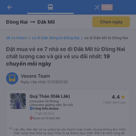
arrow_back
Tải app Vexere ngay!
Tải app Vexere
-30k
Mở app
Mở app
Nhận ưu đãi thành viên độc
-30k/ghế khi đặt vé máy bay qua
quyền
app
Đồng Nai
Đăk Mil
Chọn ngày
Vé xe khách
xe đi Đăk Nông từ Đồng Nai
xe đi Đăk Mil từ Đồng Nai
Đặt mua vé xe 7 nhà xe đi Đăk Mil từ Đồng Nai
chất lượng cao và giá vé ưu đãi nhất
: 19
chuyến mỗi ngày
Vexere Team
Ngày cập nhật: 07/08/2026
Quý Thảo (Đắk Lắk)
4.4
Limousine 24 Phòng
(1805 đánh giá)
Limousine giường nằm 34 chỗ
Công Viên Amata
7 giờ 30 phút
Quốc lộ 14 Đăk Mil
Lần đầu tiên đặt vé xe online lại còn thanh toán trước nhưng không làm mình
thất vọng nha! Nhà xe Quý Thảo là xe khách duy nhất (Đối với mình từng đi)