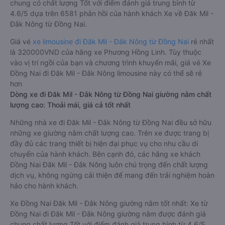
chung có chất lượng Tốt với điểm đánh giá trung bình từ
4.6/5 dựa trên 6581 phản hồi của hành khách Xe về Đăk Mil -
Đắk Nông từ Đồng Nai.
Giá vé
xe limousine đi Đăk Mil - Đắk Nông từ Đồng Nai
rẻ nhất
là 320000VND của hãng xe Phương Hồng Linh. Tùy thuộc
vào vị trí ngồi của bạn và chương trình khuyến mãi, giá vé Xe
Đồng Nai đi Đăk Mil - Đắk Nông limousine này có thể sẽ rẻ
hơn
Dòng xe đi Đăk Mil - Đắk Nông từ Đồng Nai giường nằm chất
lượng cao: Thoải mái, giá cả tốt nhất
Những nhà xe đi Đăk Mil - Đắk Nông từ Đồng Nai đều sở hữu
những xe giường nằm chất lượng cao. Trên xe được trang bị
đầy đủ các trang thiết bị hiện đại phục vụ cho nhu cầu di
chuyển của hành khách. Bên cạnh đó, các hãng xe khách
Đồng Nai Đăk Mil - Đắk Nông luôn chú trọng đến chất lượng
dịch vụ, không ngừng cải thiện để mang đến trải nghiệm hoàn
hảo cho hành khách.
Xe Đồng Nai Đăk Mil - Đắk Nông giường nằm tốt nhất: Xe từ
Đồng Nai đi Đăk Mil - Đắk Nông giường nằm được đánh giá
chung chất lượng Tốt với điểm đánh giá trung bình từ 4.6/5