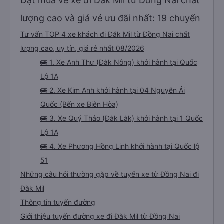
Đặt mua vé xe đi Đăk Mil từ Đồng Nai chất
lượng cao và giá vé ưu đãi nhất: 19 chuyến
Tư vấn TOP 4 xe khách đi Đăk Mil từ Đồng Nai chất
lượng cao, uy tín, giá rẻ nhất 08/2026
🚌 1. Xe Anh Thư (Đắk Nông) khởi hành tại Quốc
Lộ 1A
🚌 2. Xe Kim Anh khởi hành tại 04 Nguyễn Ái
Quốc (Bến xe Biên Hòa)
🚌 3. Xe Quý Thảo (Đắk Lắk) khởi hành tại 1 Quốc
Lộ 1A
🚌 4. Xe Phương Hồng Linh khởi hành tại Quốc lộ
51
Những câu hỏi thường gặp về tuyến xe từ Đồng Nai đi
Đăk Mil
Thông tin tuyến đường
Giới thiệu tuyến đường xe đi Đăk Mil từ Đồng Nai