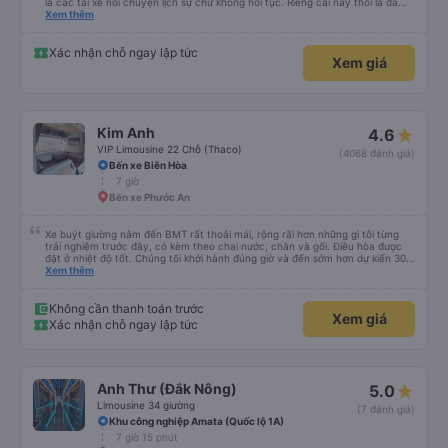
là các tài xế nói chuyện lịch sự chứ không nói tục. Riêng cái này thôi là đã
đánh giá 5 sao rồi. Chú tài xế còn uống pepsi rất dễ thương chứ không có
Xem thêm
hút thuốc phè phè như các xe khác. Đón trả đúng điểm. Được nằm đúng
giường đã đặt. Nói chung 10 điểm.
Xác nhận chỗ ngay lập tức
Xem giá
Kim Anh
4.6
VIP Limousine 22 Chỗ (Thaco)
(4068 đánh giá)
Bến xe Biên Hòa
7 giờ
Bến xe Phước An
Xe buýt giường nằm đến BMT rất thoải mái, rộng rãi hơn những gì tôi từng
trải nghiệm trước đây, có kèm theo chai nước, chăn và gối. Điều hòa được
đặt ở nhiệt độ tốt. Chúng tôi khởi hành đúng giờ và đến sớm hơn dự kiến 30
phút. Tài xế rất tuyệt so với những tài xế khác ở Việt Nam! Không quá nhiều
Xem thêm
tiếng còi xe, không có nhạc lớn hoặc tiếng ồn khác và cảm giác lái xe an
toàn nên rất dễ ngủ. Tôi rất vui vì đã đặt qua Vexere và có vị trí xe buýt trên
GPS và biển số xe vì tôi phải tìm kiếm xung quanh bến xe để tìm thấy nó, đây
Không cần thanh toán trước
Xem giá
là vấn đề của bến xe Đà Lạt (không phải tất cả các xe buýt đều có bảng
Xác nhận chỗ ngay lập tức
thông tin), chứ không phải của công ty.
Anh Thư (Đắk Nông)
5.0
Limousine 34 giường
(7 đánh giá)
Khu công nghiệp Amata (Quốc lộ 1A)
7 giờ 15 phút