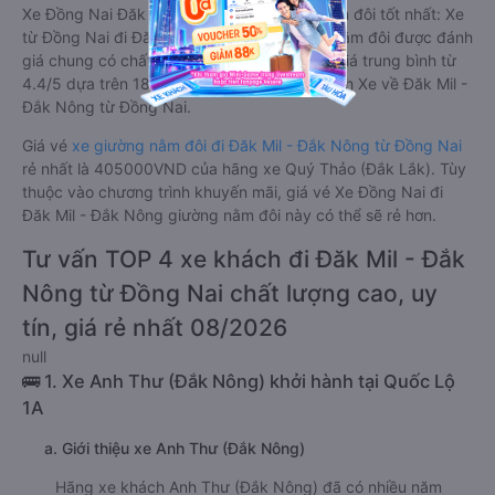
Xe Đồng Nai Đăk Mil - Đắk Nông giường nằm đôi tốt nhất: Xe
từ Đồng Nai đi Đăk Mil - Đắk Nông giường nằm đôi được đánh
giá chung có chất lượng Tốt với điểm đánh giá trung bình từ
4.4/5 dựa trên 1801 phản hồi của hành khách Xe về Đăk Mil -
Đắk Nông từ Đồng Nai.
Giá vé
xe giường nằm đôi đi Đăk Mil - Đắk Nông từ Đồng Nai
rẻ nhất là 405000VND của hãng xe Quý Thảo (Đắk Lắk). Tùy
thuộc vào chương trình khuyến mãi, giá vé Xe Đồng Nai đi
Đăk Mil - Đắk Nông giường nằm đôi này có thể sẽ rẻ hơn.
Tư vấn TOP 4 xe khách đi Đăk Mil - Đắk
Nông từ Đồng Nai chất lượng cao, uy
tín, giá rẻ nhất 08/2026
null
🚌 1. Xe Anh Thư (Đắk Nông) khởi hành tại Quốc Lộ
1A
a. Giới thiệu xe Anh Thư (Đắk Nông)
Hãng xe khách Anh Thư (Đắk Nông) đã có nhiều năm