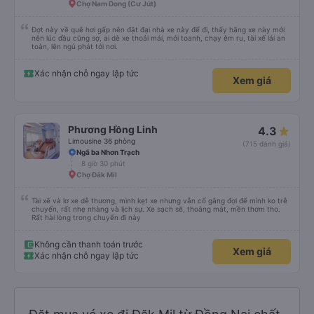
Chợ Nam Dong (Cư Jút)
Đợt này về quê hơi gấp nên đặt đại nhà xe này để đi, thấy hãng xe này mới
nên lúc đầu cũng sợ, ai dè xe thoải mái, mới toanh, chạy êm ru, tài xế lái an
toàn, lên ngủ phát tới nơi.
Xác nhận chỗ ngay lập tức
Xem giá
Phương Hồng Linh
4.3
Limousine 36 phòng
(715 đánh giá)
Ngã ba Nhơn Trạch
8 giờ 30 phút
Chợ Đắk Mil
Tài xế và lơ xe dễ thương, mình kẹt xe nhưng vẫn cố gắng đợi để mình ko trễ
chuyến, rất nhẹ nhàng và lịch sự. Xe sạch sẽ, thoáng mát, mền thơm tho.
Rất hài lòng trong chuyến đi này
Không cần thanh toán trước
Xem giá
Xác nhận chỗ ngay lập tức