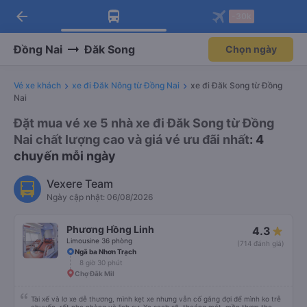
arrow_back
Tải app Vexere ngay!
Tải app Vexere
-30k
Mở app
Mở app
Nhận ưu đãi thành viên độc
-30k/ghế khi đặt vé máy bay qua
quyền
app
Đồng Nai
Đăk Song
Chọn ngày
Vé xe khách
xe đi Đăk Nông từ Đồng Nai
xe đi Đăk Song từ Đồng
Nai
Đặt mua vé xe 5 nhà xe đi Đăk Song từ Đồng
Nai chất lượng cao và giá vé ưu đãi nhất
: 4
chuyến mỗi ngày
Vexere Team
Ngày cập nhật: 06/08/2026
Phương Hồng Linh
4.3
Limousine 36 phòng
(714 đánh giá)
Ngã ba Nhơn Trạch
8 giờ 30 phút
Chợ Đắk Mil
Tài xế và lơ xe dễ thương, mình kẹt xe nhưng vẫn cố gắng đợi để mình ko trễ