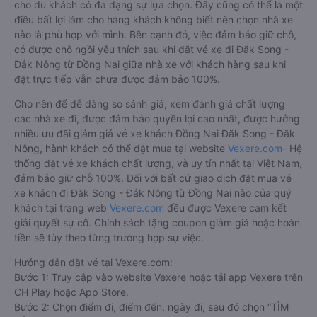
cho du khách có đa dạng sự lựa chọn. Đây cũng có thể là một
điều bất lợi làm cho hàng khách không biết nên chọn nhà xe
nào là phù hợp với mình. Bên cạnh đó, việc đảm bảo giữ chỗ,
có được chỗ ngồi yêu thích sau khi đặt vé xe đi Đăk Song -
Đắk Nông từ Đồng Nai giữa nhà xe với khách hàng sau khi
đặt trực tiếp vẫn chưa được đảm bảo 100%.
Cho nên để dễ dàng so sánh giá, xem đánh giá chất lượng
các nhà xe đi, được đảm bảo quyền lợi cao nhất, được hưởng
nhiều ưu đãi giảm giá vé xe khách Đồng Nai Đăk Song - Đắk
Nông, hành khách có thể đặt mua tại website
Vexere.com
- Hệ
thống đặt vé xe khách chất lượng, và uy tín nhất tại Việt Nam,
đảm bảo giữ chỗ 100%. Đối với bất cứ giao dịch đặt mua vé
xe khách đi Đăk Song - Đắk Nông từ Đồng Nai nào của quý
khách tại trang web
Vexere.com
đều được Vexere cam kết
giải quyết sự cố. Chính sách tặng coupon giảm giá hoặc hoàn
tiền sẽ tùy theo từng trường hợp sự việc.
Hướng dẫn đặt vé tại Vexere.com:
Bước 1: Truy cập vào website Vexere hoặc tải app Vexere trên
CH Play hoặc App Store.
Bước 2: Chọn điểm đi, điểm đến, ngày đi, sau đó chọn “TÌM