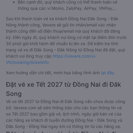
Bên cạnh đó, quý khách cũng có thể thanh toán vé
thông qua các ví Momo, ZaloPay, AirPay, VNPay,…
Sau khi thanh toán vé xe khách Đồng Nai Đăk Song - Đắk
Nông thành công, Vexere sẽ gửi tin nhắn/email xác nhận
thành công đến số điện thoại/email mà quý khách đã đăng
ký. Đến ngày đi, quý khách vui lòng có mặt tại điểm đón trước
30 phút giờ khởi hành để chuẩn bị lên xe. Để kiểm tra tình
trạng vé xe đi Đăk Song - Đắk Nông từ Đồng Nai đã đặt, quý
khách vui lòng truy cập
https://vexere.com/vi-
VN/booking/ticketinfo
Xem hướng dẫn chi tiết, minh họa bằng hình ảnh
tại đây.
Đặt vé xe Tết 2027 từ Đồng Nai đi Đăk
Song
Vé xe tết 2027 từ Đồng Nai đi Đăk Song vẫn chưa được công
bố. Vexere.com sẽ sớm thông báo cho các bạn thông tin vé
xe Tết 2027 bao gồm giá vé, lịch trình, ngày giờ bán vé của
các hãng xe khách đi tuyến đường Đồng Nai - Đăk Song và
Đăk Song - Đồng Nai ngay khi có thông tin từ các hãng xe.