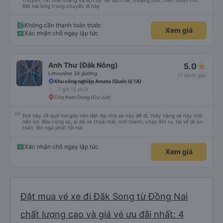
chuyến, rất nhẹ nhàng và lịch sự. Xe sạch sẽ, thoáng mát, mền thơm tho.
Rất hài lòng trong chuyến đi này
Không cần thanh toán trước
Xem giá
Xác nhận chỗ ngay lập tức
Anh Thư (Đắk Nông)
5.0
Limousine 34 giường
(7 đánh giá)
Khu công nghiệp Amata (Quốc lộ 1A)
7 giờ 15 phút
Chợ Nam Dong (Cư Jút)
Đợt này về quê hơi gấp nên đặt đại nhà xe này để đi, thấy hãng xe này mới
nên lúc đầu cũng sợ, ai dè xe thoải mái, mới toanh, chạy êm ru, tài xế lái an
toàn, lên ngủ phát tới nơi.
Xác nhận chỗ ngay lập tức
Xem giá
Đặt mua vé xe đi Đăk Song từ Đồng Nai
chất lượng cao và giá vé ưu đãi nhất: 4