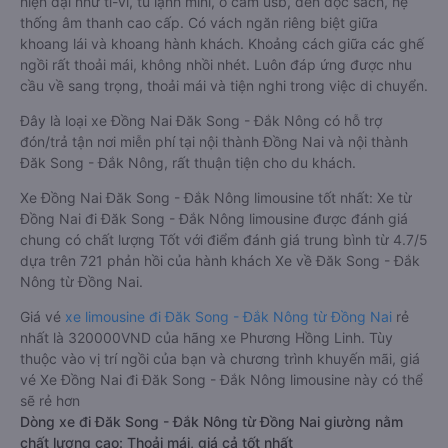
hiện đại như ti-vi, tủ lạnh mini, ổ cắm usb, đèn đọc sách, hệ
thống âm thanh cao cấp. Có vách ngăn riêng biệt giữa
khoang lái và khoang hành khách. Khoảng cách giữa các ghế
ngồi rất thoải mái, không nhồi nhét. Luôn đáp ứng được nhu
cầu về sang trọng, thoải mái và tiện nghi trong việc di chuyển.
Đây là loại xe Đồng Nai Đăk Song - Đắk Nông có hỗ trợ
đón/trả tận nơi miễn phí tại nội thành Đồng Nai và nội thành
Đăk Song - Đắk Nông, rất thuận tiện cho du khách.
Xe Đồng Nai Đăk Song - Đắk Nông limousine tốt nhất: Xe từ
Đồng Nai đi Đăk Song - Đắk Nông limousine được đánh giá
chung có chất lượng Tốt với điểm đánh giá trung bình từ 4.7/5
dựa trên 721 phản hồi của hành khách Xe về Đăk Song - Đắk
Nông từ Đồng Nai.
Giá vé
xe limousine đi Đăk Song - Đắk Nông từ Đồng Nai
rẻ
nhất là 320000VND của hãng xe Phương Hồng Linh. Tùy
thuộc vào vị trí ngồi của bạn và chương trình khuyến mãi, giá
vé Xe Đồng Nai đi Đăk Song - Đắk Nông limousine này có thể
sẽ rẻ hơn
Dòng xe đi Đăk Song - Đắk Nông từ Đồng Nai giường nằm
chất lượng cao: Thoải mái, giá cả tốt nhất