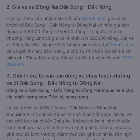
2. Giá vé xe Đồng Nai Đăk Song - Đắk Nông
Hiện tại, theo cập nhật mới nhất của
Vexere.com
, giá vé xe
khách đi Đăk Song - Đắk Nông từ Đồng Nai có mức giá dao
động từ 320000 đồng - 350000 đồng. Trong đó, nhà xe
Phương Hồng Linh có giá vé rẻ nhất, chỉ 320000 đồng. Đặt vé
xe Đồng Nai Đăk Song - Đắk Nông chính hãng tại
Vexere.com
để có giá rẻ nhất, đảm bảo giữ chỗ 100% và hỗ trợ đổi trả vé
miễn phí. Tổng đài tư vấn, đặt vé và đổi trả vé miễn phí:
1900
888684
.
3. Giới thiệu, tư vấn các dòng xe chạy tuyến đường
xe đi Đăk Song - Đắk Nông từ Đồng Nai:
Dòng xe đi Đăk Song - Đắk Nông từ Đồng Nai limousine 9 chỗ
vip, chất lượng cao: Tiện lợi, sang trọng
Là sản phẩm xe đi Đăk Song - Đắk Nông từ Đồng Nai
limousine 9 chỗ cải tiến từ xe 16 chỗ. Nội thất được làm lại với
các ghế bọc da chuẩn Châu Âu, không chỉ êm ái cho chuyến
hành trình xa, mà còn mát mẻ và không hề bị hầm bí như các
ghế bọc da bình thường. Kèm theo các ghế có nhiều tiện nghi