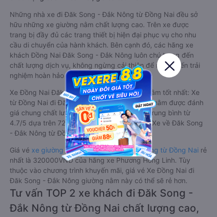
Những nhà xe đi Đăk Song - Đắk Nông từ Đồng Nai đều sở
hữu những xe giường nằm chất lượng cao. Trên xe được
trang bị đầy đủ các trang thiết bị hiện đại phục vụ cho nhu
cầu di chuyển của hành khách. Bên cạnh đó, các hãng xe
khách Đồng Nai Đăk Song - Đắk Nông luôn chú trọng đến
chất lượng dịch vụ, không ngừng cải thiện để mang đến trải
nghiệm hoàn hảo cho hành khách.
Xe Đồng Nai Đăk Song - Đắk Nông giường nằm tốt nhất: Xe
từ Đồng Nai đi Đăk Song - Đắk Nông giường nằm được đánh
giá chung chất lượng Tốt với điểm đánh giá trung bình từ
4.7/5 dựa trên 721 phản hồi của hành khách Xe về Đăk Song
- Đắk Nông từ Đồng Nai.
Giá vé
xe giường nằm đi Đăk Song - Đắk Nông từ Đồng Nai
rẻ
nhất là 320000VND của hãng xe Phương Hồng Linh. Tùy
thuộc vào chương trình khuyến mãi, giá vé Xe Đồng Nai đi
Đăk Song - Đắk Nông giường nằm này có thể sẽ rẻ hơn.
Tư vấn TOP 2 xe khách đi Đăk Song -
Đắk Nông từ Đồng Nai chất lượng cao,