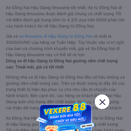
Xe Đồng Nai Hậu Giang limousine tốt nhất: Xe từ Đồng Nai đi
Hậu Giang limousine được đánh giá chung có chất lượng Tốt
với điểm đánh giá trung bình từ 4.3/5 dựa trên 9069 phản hồi
của hành khách Xe về Hậu Giang từ Đồng Nai.
Giá vé
xe limousine đi Hậu Giang từ Đồng Nai
rẻ nhất là
300000VND của hãng xe Tuấn Hiệp. Tùy thuộc vào vị trí ngồi
của bạn và chương trình khuyến mãi, giá vé Xe Đồng Nai đi
Hậu Giang limousine này có thể sẽ rẻ hơn
Dòng xe đi Hậu Giang từ Đồng Nai giường nằm chất lượng
cao: Thoải mái, giá cả tốt nhất
Những nhà xe đi Hậu Giang từ Đồng Nai đều sở hữu những xe
giường nằm chất lượng cao. Trên xe được trang bị đầy đủ các
trang thiết bị hiện đại phục vụ cho nhu cầu di chuyển của
hành khách. Bên cạnh đó, các hãng xe khách Đồng Nai Hậu
Giang luôn chú trọng đến chất lượng dịch vụ, không ngừng
cải thiện để mang đến trải nghiệm hoàn hảo cho hành khách.
Xe Đồng Nai Hậu Giang giường nằm tốt nhất: Xe từ Đồng Nai
đi Hậu Giang giường nằm được đánh giá chung chất lượng
Tốt với điểm đánh giá trung bình từ 3.9/5 dựa trên 5441 phản