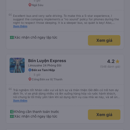
5 giờ
Ngã Sáu
Excellent bus and very safe driving. To make this a 5-star experience, I
suggest the company implements a "no sound" policy for phones during the
night to respect those sleeping. It is a sleeper bus, so quiet is key! Also,
please display the Wi-Fi password clearly inside the cabin for convenience. I
Xem thêm
would definitely ride with them again! -------------- ​ Xe chất lượng tốt và
tài xế lái xe rất an toàn. Để dịch vụ hoàn hảo hơn, tôi góp ý nhà xe nên có
quy định rõ ràng về việc giữ im lặng (tắt âm thanh điện thoại) vào ban đêm
Xác nhận chỗ ngay lập tức
Xem giá
để tránh làm phiền hành khách khác ngủ. Ngoài ra, nhà xe nên dán sẵn mật
khẩu Wi-Fi trong xe để hành khách dễ dàng sử dụng. Tôi vẫn sẽ tiếp tục ủng
hộ nhà xe trong tương lai!
Bốn Luyện Express
4.2
Limousine 24 Phòng Đôi
(548 đánh giá)
Bến xe Tam Hiệp
5 giờ
Cổng Bến xe Vị Thanh
Trải nghiệm tốt Nhân viên vui vẻ lịch sự và thân thiện Giờ đến có trễ hơn dự
định 1h, vì xe phải dừng nhiều và lên xuống hàng hóa và rước hành khách,
nói chung là tối thấy yên tâm khi sử dụng dịch vụ của nhà xe này, và sẽ ủng
hộ và giới thiệu cho người thân sử dụng dịch vụ của nhà xe này
Xem thêm
Không cần thanh toán trước
Xem giá
Xác nhận chỗ ngay lập tức