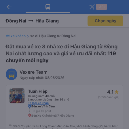
arrow_back
Tải app Vexere ngay!
Tải app Vexere
-30k
Mở app
Mở app
Nhận ưu đãi thành viên độc
-30k/ghế khi đặt vé máy bay qua
quyền
app
Đồng Nai
Hậu Giang
Chọn ngày
Vé xe khách
xe đi Hậu Giang từ Đồng Nai
Đặt mua vé xe 8 nhà xe đi Hậu Giang từ Đồng
Nai chất lượng cao và giá vé ưu đãi nhất
: 119
chuyến mỗi ngày
Vexere Team
Ngày cập nhật: 08/08/2026
Tuấn Hiệp
4.1
Giường nằm 40 chỗ
(1659 đánh giá)
Limousine giường nằm 36 chỗ
+1 loại xe khác
Bến xe Vĩnh Cửu
6 giờ 10 phút
Bến Xe Khách Ngã 7 Hậu Giang
Tôi đi Chuyến xe từ Long Thành đến Cần Thơ, khởi hành đúng giờ, hành trình