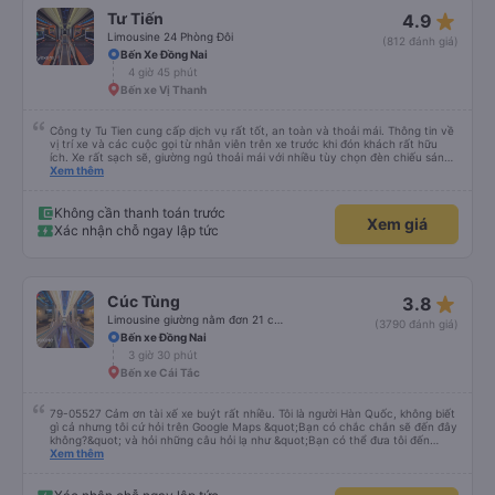
star_rate
Tư Tiến
4.9
Limousine 24 Phòng Đôi
(812 đánh giá)
Bến Xe Đồng Nai
4 giờ 45 phút
Bến xe Vị Thanh
Công ty Tu Tien cung cấp dịch vụ rất tốt, an toàn và thoải mái. Thông tin về
vị trí xe và các cuộc gọi từ nhân viên trên xe trước khi đón khách rất hữu
ích. Xe rất sạch sẽ, giường ngủ thoải mái với nhiều tùy chọn đèn chiếu sáng
và cổng USB được đặt ở vị trí thuận tiện. Nhân viên rất lịch sự và xe đến
Xem thêm
điểm đến sớm hơn dự kiến. Cảm ơn!
Không cần thanh toán trước
Xem giá
Xác nhận chỗ ngay lập tức
star_rate
Cúc Tùng
3.8
Limousine giường nằm đơn 21 chỗ (WC)
(3790 đánh giá)
Bến xe Đồng Nai
3 giờ 30 phút
Bến xe Cái Tắc
79-05527 Cảm ơn tài xế xe buýt rất nhiều. Tôi là người Hàn Quốc, không biết
gì cả nhưng tôi cứ hỏi trên Google Maps &quot;Bạn có chắc chắn sẽ đến đây
không?&quot; và hỏi những câu hỏi lạ như &quot;Bạn có thể đưa tôi đến
khách sạn của chúng tôi không?&quot; Nhưng tài xế đã quan tâm. của mọi
Xem thêm
thứ. Vốn dĩ tôi đến lúc 2h30 sáng và được thông báo lúc đó nhưng tài xế bảo
tôi ngủ thêm, đợi ở trạm xăng và thậm chí còn đón tôi tại khách sạn bằng xe
limousine vào buổi sáng. ngu ngốc đến mức tôi nghĩ tài xế đã giúp tôi. Nếu