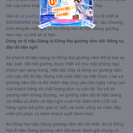
hồi của hành khách Xe về Hậu Giang từ Đồng Nai.
Giá vé
xe giường nằm đi Hậu Giang từ Đồng Nai
rẻ nhất là
300000VND của hãng xe Tuấn Hiệp. Tùy thuộc vào chương
trình khuyến mãi, giá vé Xe Đồng Nai đi Hậu Giang giường
nằm này có thể sẽ rẻ hơn.
Dòng xe đi Hậu Giang từ Đồng Nai giường nằm đôi: Riêng tư,
đầy đủ tiện nghi
Xe khách đi Hậu Giang từ Đồng Nai giường nằm đôi là loại xe
đặc biệt. Với mỗi giường được thiết kế như một phòng ngủ
khách sạn sang trọng, hiện đại. Đây là dòng xe giường nằm
cho cặp đôi đi Hậu Giang mới xuất hiện tại Việt Nam. Loại xe
giường nằm đôi ra đời nhằm đáp ứng yêu cầu ngày càng cao
của khách hàng về chất lượng dịch vụ vận tải. So với xe
giường nằm thông thường, xe giường nằm đôi đi Hậu Giang
có nhiều ưu điểm và tiện nghi vượt trội. Màn hình LCD với
hàng nghìn bộ phim giải trí, wifi, và nước uống và chăn đắp
miễn phí phục vụ hành khách suốt hành trình.
Xe Đồng Nai Hậu Giang giường nằm đôi tốt nhất: Xe từ Đồng
Nai đi Hậu Giang giường nằm đôi được đánh giá chung có