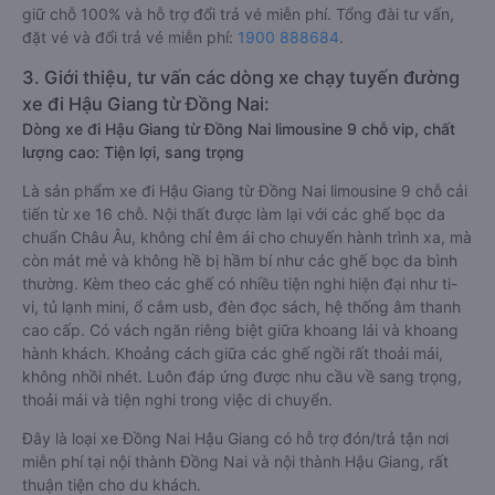
giữ chỗ 100% và hỗ trợ đổi trả vé miễn phí. Tổng đài tư vấn,
đặt vé và đổi trả vé miễn phí:
1900 888684
.
3. Giới thiệu, tư vấn các dòng xe chạy tuyến đường
xe đi Hậu Giang từ Đồng Nai:
Dòng xe đi Hậu Giang từ Đồng Nai limousine 9 chỗ vip, chất
lượng cao: Tiện lợi, sang trọng
Là sản phẩm xe đi Hậu Giang từ Đồng Nai limousine 9 chỗ cải
tiến từ xe 16 chỗ. Nội thất được làm lại với các ghế bọc da
chuẩn Châu Âu, không chỉ êm ái cho chuyến hành trình xa, mà
còn mát mẻ và không hề bị hầm bí như các ghế bọc da bình
thường. Kèm theo các ghế có nhiều tiện nghi hiện đại như ti-
vi, tủ lạnh mini, ổ cắm usb, đèn đọc sách, hệ thống âm thanh
cao cấp. Có vách ngăn riêng biệt giữa khoang lái và khoang
hành khách. Khoảng cách giữa các ghế ngồi rất thoải mái,
không nhồi nhét. Luôn đáp ứng được nhu cầu về sang trọng,
thoải mái và tiện nghi trong việc di chuyển.
Đây là loại xe Đồng Nai Hậu Giang có hỗ trợ đón/trả tận nơi
miễn phí tại nội thành Đồng Nai và nội thành Hậu Giang, rất
thuận tiện cho du khách.