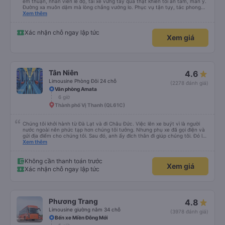
êm thuận, nhân viên lễ độ, tài xế vững tay quả thật khiến tôi an tâm, mãn ý.
Đường xa muôn dặm mà lòng chẳng vướng lo. Phục vụ tận tụy, tác phong
nghiêm cẩn, hiếm thấy giữa thời buổi kim tiền vội vã. Xã hội loạn đạo. Xin gửi
Xem thêm
lời tán dương chân thành, kính chúc nhà xe ngày một hưng thịnh, vạn lộ bình
an.”
Xác nhận chỗ ngay lập tức
Xem giá
Tân Niên
4.6
Limousine Phòng Đôi 24 chỗ
(2278 đánh giá)
Văn phòng Amata
6 giờ
Thành phố Vị Thanh (QL61C)
Chúng tôi khởi hành từ Đà Lạt và đi Châu Đức. Việc lên xe buýt vì là người
nước ngoài nên phức tạp hơn chúng tôi tưởng. Nhưng phụ xe đã gọi điện và
gửi địa điểm cho chúng tôi. Sau đó, anh ấy đích thân đi giúp chúng tôi. Đó là
lần đầu tiên đi xe giường nằm với hai đứa trẻ nhỏ khá thú vị. Chúng tôi không
Xem thêm
chắc chắn khi nào xe sẽ dừng lại để nghỉ hoặc ăn uống. Tôi rất ngạc nhiên
khi xe dừng lại lúc nửa đêm ở Cần Thơ và mọi người xuống xe ăn. Khi đến
điểm dừng, họ đánh thức chúng tôi dậy và đảm bảo chúng tôi đã sẵn sàng.
Không cần thanh toán trước
Xem giá
Nhìn chung, đó là một trải nghiệm tốt. Mỗi giường đều có gối và chăn, và đủ
Xác nhận chỗ ngay lập tức
chỗ cho 1 người lớn và 1 trẻ em nằm thoải mái.
Phương Trang
4.8
Limousine giường nằm 34 chỗ
(3978 đánh giá)
Bến xe Miền Đông Mới