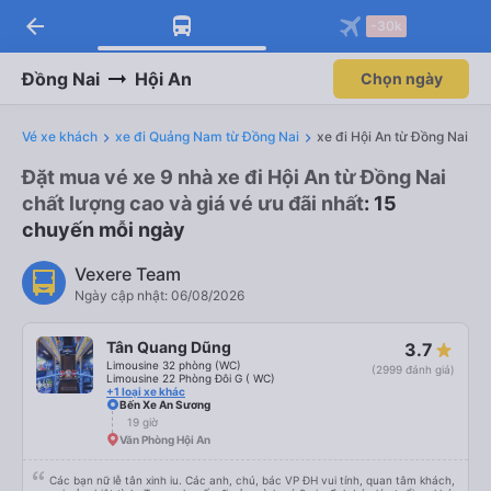
arrow_back
-30k
Đồng Nai
Hội An
Chọn ngày
Vé xe khách
xe đi Quảng Nam từ Đồng Nai
xe đi Hội An từ Đồng Nai
Đặt mua vé xe 9 nhà xe đi Hội An từ Đồng Nai
chất lượng cao và giá vé ưu đãi nhất
: 15
chuyến mỗi ngày
Vexere Team
Ngày cập nhật: 06/08/2026
Tân Quang Dũng
3.7
Limousine 32 phòng (WC)
(2999 đánh giá)
Limousine 22 Phòng Đôi G ( WC)
+1 loại xe khác
Bến Xe An Sương
19 giờ
Văn Phòng Hội An
Các bạn nữ lễ tân xinh iu. Các anh, chú, bác VP ĐH vui tính, quan tâm khách,