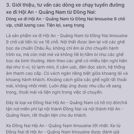
3. Giới thiệu, tư vấn các dòng xe chạy tuyến đường
xe đi Hội An - Quảng Nam từ Đồng Nai:
Dòng xe đi Hội An - Quảng Nam từ Đồng Nai limousine 9 chỗ
vip, chất lượng cao: Tiện lợi, sang trọng
Là sản phẩm xe đi Hội An - Quảng Nam từ Đồng Nai limousine
9 chỗ cải tiến từ xe 16 chỗ. Nội thất được làm lại với các ghế
bọc da chuẩn Châu Âu, không chỉ êm ái cho chuyến hành
trình xa, mà còn mát mẻ và không hề bị hầm bí như các ghế
bọc da bình thường. Kèm theo các ghế có nhiều tiện nghi hiện
đại như ti-vi, tủ lạnh mini, ổ cắm usb, đèn đọc sách, hệ thống
âm thanh cao cấp. Có vách ngăn riêng biệt giữa khoang lái và
khoang hành khách. Khoảng cách giữa các ghế ngồi rất thoải
mái, không nhồi nhét. Luôn đáp ứng được nhu cầu về sang
trọng, thoải mái và tiện nghi trong việc di chuyển.
Đây là loại xe Đồng Nai Hội An - Quảng Nam có hỗ trợ đón/trả
tận nơi miễn phí tại nội thành Đồng Nai và nội thành Hội An -
Quảng Nam, rất thuận tiện cho du khách.
Xe Đồng Nai Hội An - Quảng Nam limousine tốt nhất: Xe từ
Đồng Nai đi Hội An - Quảng Nam limousine được đánh giá