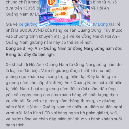
chung chất lượng Tốt với điểm đánh giá trung bình từ 4.1/5
dựa trên 13055 phản hồi của hành khách Xe về Hội An -
Quảng Nam từ Đồng Nai.
Giá vé
xe giường nằm đi Hội An - Quảng Nam từ Đồng Nai
rẻ
nhất là 600000VND của hãng xe Tân Quang Dũng. Tùy thuộc
vào chương trình khuyến mãi, giá vé Xe Đồng Nai đi Hội An -
Quảng Nam giường nằm này có thể sẽ rẻ hơn.
Dòng xe đi Hội An - Quảng Nam từ Đồng Nai giường nằm đôi:
Riêng tư, đầy đủ tiện nghi
Xe khách đi Hội An - Quảng Nam từ Đồng Nai giường nằm đôi
là loại xe đặc biệt. Với mỗi giường được thiết kế như một
phòng ngủ khách sạn sang trọng, hiện đại. Đây là dòng xe
giường nằm cho cặp đôi đi Hội An - Quảng Nam mới xuất hiện
tại Việt Nam. Loại xe giường nằm đôi ra đời nhằm đáp ứng
yêu cầu ngày càng cao của khách hàng về chất lượng dịch
vụ vận tải. So với xe giường nằm thông thường, xe giường
nằm đôi đi Hội An - Quảng Nam có nhiều ưu điểm và tiện nghi
vượt trội. Màn hình LCD với hàng nghìn bộ phim giải trí, wifi,
và nước uống và chăn đắp miễn phí phục vụ hành khách suốt
hành trình.