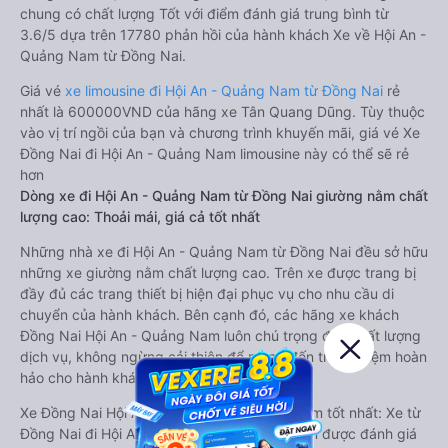
chung có chất lượng Tốt với điểm đánh giá trung bình từ
3.6/5 dựa trên 17780 phản hồi của hành khách Xe về Hội An -
Quảng Nam từ Đồng Nai.
Giá vé
xe limousine đi Hội An - Quảng Nam từ Đồng Nai
rẻ
nhất là 600000VND của hãng xe Tân Quang Dũng. Tùy thuộc
vào vị trí ngồi của bạn và chương trình khuyến mãi, giá vé Xe
Đồng Nai đi Hội An - Quảng Nam limousine này có thể sẽ rẻ
hơn
Dòng xe đi Hội An - Quảng Nam từ Đồng Nai giường nằm chất
lượng cao: Thoải mái, giá cả tốt nhất
Những nhà xe đi Hội An - Quảng Nam từ Đồng Nai đều sở hữu
những xe giường nằm chất lượng cao. Trên xe được trang bị
đầy đủ các trang thiết bị hiện đại phục vụ cho nhu cầu di
chuyển của hành khách. Bên cạnh đó, các hãng xe khách
Đồng Nai Hội An - Quảng Nam luôn chú trọng đến chất lượng
dịch vụ, không ngừng cải thiện để mang đến trải nghiệm hoàn
hảo cho hành khách.
Xe Đồng Nai Hội An - Quảng Nam giường nằm tốt nhất: Xe từ
Đồng Nai đi Hội An - Quảng Nam giường nằm được đánh giá