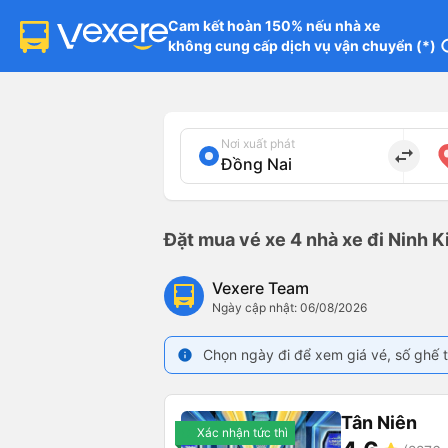
Cam kết hoàn 150% nếu nhà xe

không cung cấp dịch vụ vận chuyển (*)
in
Nơi xuất phát
import_export
Đặt mua vé xe 4 nhà xe đi Ninh K
Vexere Team
Ngày cập nhật: 06/08/2026
Chọn ngày đi để xem giá vé, số ghế t
info
Tân Niên
Xác nhận tức thì