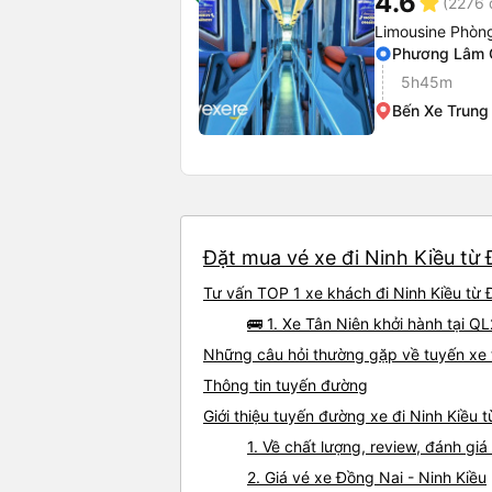
4.6
star
(2276 
Limousine Phòng
Phương Lâm
5h45m
Bến Xe Trung
Đặt mua vé xe đi Ninh Kiều từ 
Tư vấn TOP 1 xe khách đi Ninh Kiều từ Đ
🚌 1. Xe Tân Niên khởi hành tại Q
Những câu hỏi thường gặp về tuyến xe 
Thông tin tuyến đường
Giới thiệu tuyến đường xe đi Ninh Kiều 
1. Về chất lượng, review, đánh gi
2. Giá vé xe Đồng Nai - Ninh Kiều