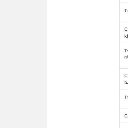
Tr
C
k
T
gi
C
b
T
C