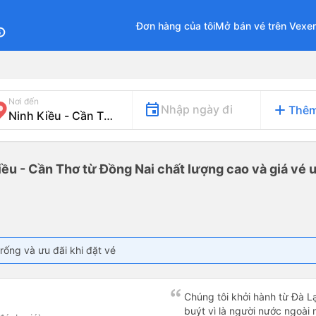
Đơn hàng của tôi
Mở bán vé trên Vexe
fo
Nơi đến
add
Nhập ngày đi
Thêm
iều - Cần Thơ từ Đồng Nai chất lượng cao và giá vé ư
rống và ưu đãi khi đặt vé
Chúng tôi khởi hành từ Đà Lạ
buýt vì là người nước ngoài