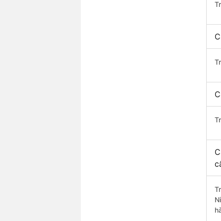
T
C
T
C
T
C
c
T
N
h