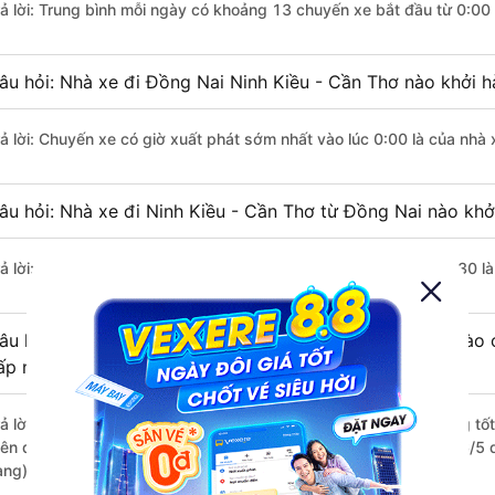
rả lời: Trung bình mỗi ngày có khoảng 13 chuyến xe bắt đầu từ 0:00
âu hỏi: Nhà xe đi Đồng Nai Ninh Kiều - Cần Thơ nào khởi 
rả lời: Chuyến xe có giờ xuất phát sớm nhất vào lúc 0:00 là của nhà 
âu hỏi: Nhà xe đi Ninh Kiều - Cần Thơ từ Đồng Nai nào khởi
rả lời: Chuyến xe có giờ xuất phát trễ (muộn) nhất là vào lúc 23:30 l
âu hỏi: Review xe đi Ninh Kiều - Cần Thơ từ Đồng Nai nào c
ấp nhất?
rả lời: Những hãng xe đi Đồng Nai Ninh Kiều - Cần Thơ chất lượng tốt
iên đi Ninh Kiều - Cần Thơ từ Đồng Nai với điểm chất lượng là 4.6/
àng).