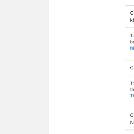
C
k
T
b
N
C
T
t
T
C
N