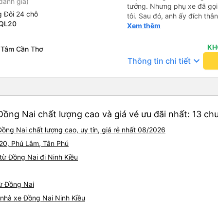
đánh giá)
tưởng. Nhưng phụ xe đã gọi
 Đôi 24 chỗ
tôi. Sau đó, anh ấy đích thân
 QL20
tiên đi xe giường nằm với ha
Xem thêm
tôi không chắc chắn khi nào
uống. Tôi rất ngạc nhiên khi
KH
 Tâm Cần Thơ
Thơ và mọi người xuống xe 
keyboard_arrow_down
Thông tin chi tiết
thức chúng tôi dậy và đảm b
chung, đó là một trải nghiệm
chăn, và đủ chỗ cho 1 người 
Đồng Nai chất lượng cao và giá vé ưu đãi nhất: 13 ch
ồng Nai chất lượng cao, uy tín, giá rẻ nhất 08/2026
L20, Phú Lâm, Tân Phú
từ Đồng Nai đi Ninh Kiều
từ Đồng Nai
á nhà xe Đồng Nai Ninh Kiều