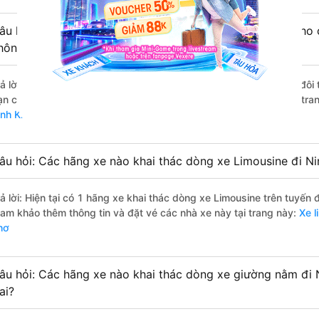
âu hỏi: Có loại xe Đồng Nai Ninh Kiều - Cần Thơ dành cho 
hông?
rả lời: Hiện tại có 1 hãng xe khai thác dòng xe Limousine giường đôi
ạn có thể tham khảo thêm thông tin và đặt vé các nhà xe này tại tra
inh Kiều - Cần Thơ
âu hỏi: Các hãng xe nào khai thác dòng xe Limousine đi N
rả lời: Hiện tại có 1 hãng xe khai thác dòng xe Limousine trên tuyến
ham khảo thêm thông tin và đặt vé các nhà xe này tại trang này:
Xe l
hơ
âu hỏi: Các hãng xe nào khai thác dòng xe giường nằm đi 
ai?