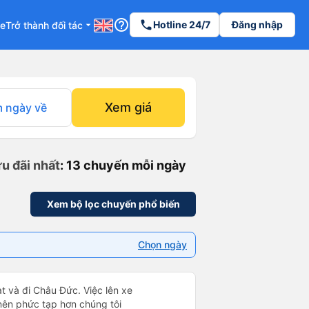
help_outline
phone
Hotline 24/7
Đăng nhập
re
Trở thành đối tác
arrow_drop_down
Xem giá
 ngày về
u đãi nhất
: 13 chuyến mỗi ngày
Xem bộ lọc chuyến phổ biến
Chọn ngày
t và đi Châu Đức. Việc lên xe
 nên phức tạp hơn chúng tôi