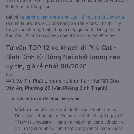
4.1/5 dựa trên 6444 phản hồi của hành khách Xe về Phù Cát -
Bình Định từ Đồng Nai.
Giá vé
xe giường nằm đôi đi Phù Cát - Bình Định từ Đồng Nai
rẻ nhất là 500000VND của hãng xe Tân Phước Thành. Tùy
thuộc vào chương trình khuyến mãi, giá vé Xe Đồng Nai đi
Phù Cát - Bình Định giường nằm đôi này có thể sẽ rẻ hơn.
Tư vấn TOP 12 xe khách đi Phù Cát -
Bình Định từ Đồng Nai chất lượng cao,
uy tín, giá rẻ nhất 08/2026
null
🚌 1. Xe Tín Phát Limousine khởi hành tại 181 Chu
Văn An, Phường 26 (Văn Phòng Bình Thạnh)
a. Giới thiệu xe Tín Phát Limousine
Mỗi khi nhắc đến xe khách đi Phù Cát - Bình Định từ
Đồng Nai , chắc hẳn nhiều hành khách sẽ nghĩ ngay đến
Tín Phát Limousine – hãng xe khách nổi tiếng với dịch vụ
5*. Trong suốt nhiều năm hoạt động vận tải hành khách,