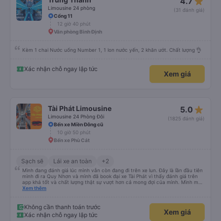
star_rate
4.7
Limousine 24 phòng
(31 đánh giá)
Cổng 11
12 giờ 40 phút
Văn phòng Bình Định
Kèm 1 chai Nước uống Number 1, 1 lon nước yến, 2 khăn ướt. Chất lượng 👌
Xác nhận chỗ ngay lập tức
Xem giá
star_rate
Tài Phát Limousine
5.0
Limousine 24 Phòng Đôi
(1825 đánh giá)
Bến xe Miền Đông cũ
10 giờ 50 phút
Bến xe Phù Cát
Sạch sẽ
Lái xe an toàn
+2
Mình đang đánh giá lúc mình vẫn còn đang đi trên xe lun. Đây là lần đầu tiên
mình đi ra Quy Nhơn và mình đã book đại xe Tài Phát vì thấy đánh giá trên
app khá tốt và chất lượng thật sự vượt hơn cả mong đợi của mình. Mình mua
giường đôi và vừa đủ cho 2 người. Nhân viên của nhà xe phải nói là siêu nhiệt
Xem thêm
tình và dễ thương. Trước chuyến đi mình có gọi cho bên tổng đài thì anh
nhân viên hỗ trợ mình nói chuyện siêu nhẹ nhàng và vui vẻ . Lúc mình lên xe
trung chuyển và lên xe lớn thì luôn hỗ trợ xách vali giùm tụi mình. Trên xe thì
Không cần thanh toán trước
Xem giá
có cả bánh và sữa miễn phí cho khách còn chuẩn bị cả thuốc say xe, dép,
Xác nhận chỗ ngay lập tức
mền, gối và đặc biệt là có gối ôm. Nchung là phải chấm nhà xe 10 sao mới