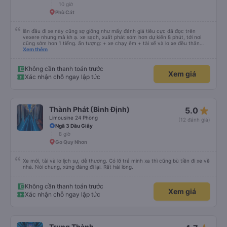
tuyến đường này. Tôi thực sự hy vọng rằng trong tương lai các tài xế sẽ
10 giờ
dừng xe thường xuyên theo lịch trình, đặc biệt là vì tôi dự định sẽ đi tuyến
Phù Cát
đường này một lần nữa vào tuần tới.
lần đầu đi xe này cũng sợ giống như mấy đánh giá tiêu cực đã đọc trên
vexere nhưng mà kh ạ. xe sạch, xuất phát sớm hơn dự kiến 8 phút, tới nơi
cũng sớm hơn 1 tiếng. ấn tượng: + xe chạy êm + tài xế và lơ xe đều thân
thiện dễ thương. thật ra cũng kh tiếp xúc nhiều+ lắm nhưng cá nhân mình
Xem thêm
cảm thấy vậy + đồ ăn tối đa dạng, nêm nếm thì tùy người thấy hợp, cá nhân
mình thấy kh hợp lắm nhưng chưa đến mức tệ mình đi chuyến quảng ngãi -
an sương, xe dừng đúng 3 lần (cả ăn tối) cho khách đi vệ sinh. cái hay ở đây
Không cần thanh toán trước
Xem giá
là khi gần tới chỗ ăn tối sẽ có loa thông báo, loa báo là dừng 30p nhưng thực
Xác nhận chỗ ngay lập tức
tế chỉ dừng khoảng 25p, chắc do khách đã lên đông đủ. tóm lại thì lần đầu đi
xe này và sẽ có lần sau nếu có dịp, ấn tượng tốt
star_rate
Thành Phát (Bình Định)
5.0
Limousine 24 Phòng
(12 đánh giá)
Ngã 3 Dầu Giây
8 giờ
Go Quy Nhơn
Xe mới, tài và lơ lịch sự, dễ thương. Có lỡ trả mình xa thì cũng bù tiền đi xe về
nhà. Nói chung, xứng đáng đi lại. Rất hài lòng.
Không cần thanh toán trước
Xem giá
Xác nhận chỗ ngay lập tức
Trung Thành