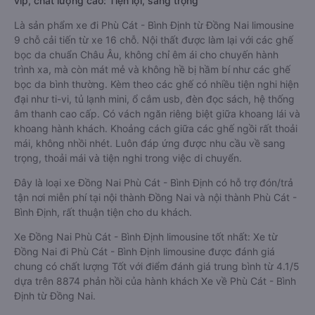
vip, chất lượng cao: Tiện lợi, sang trọng
Là sản phẩm xe đi Phù Cát - Bình Định từ Đồng Nai limousine
9 chỗ cải tiến từ xe 16 chỗ. Nội thất được làm lại với các ghế
bọc da chuẩn Châu Âu, không chỉ êm ái cho chuyến hành
trình xa, mà còn mát mẻ và không hề bị hầm bí như các ghế
bọc da bình thường. Kèm theo các ghế có nhiều tiện nghi hiện
đại như ti-vi, tủ lạnh mini, ổ cắm usb, đèn đọc sách, hệ thống
âm thanh cao cấp. Có vách ngăn riêng biệt giữa khoang lái và
khoang hành khách. Khoảng cách giữa các ghế ngồi rất thoải
mái, không nhồi nhét. Luôn đáp ứng được nhu cầu về sang
trọng, thoải mái và tiện nghi trong việc di chuyển.
Đây là loại xe Đồng Nai Phù Cát - Bình Định có hỗ trợ đón/trả
tận nơi miễn phí tại nội thành Đồng Nai và nội thành Phù Cát -
Bình Định, rất thuận tiện cho du khách.
Xe Đồng Nai Phù Cát - Bình Định limousine tốt nhất: Xe từ
Đồng Nai đi Phù Cát - Bình Định limousine được đánh giá
chung có chất lượng Tốt với điểm đánh giá trung bình từ 4.1/5
dựa trên 8874 phản hồi của hành khách Xe về Phù Cát - Bình
Định từ Đồng Nai.