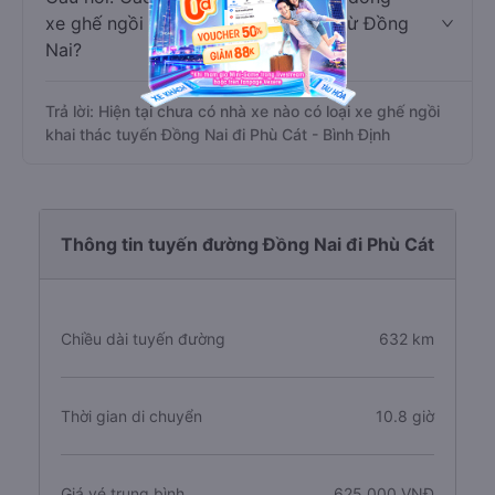
xe ghế ngồi đi Phù Cát - Bình Định từ Đồng
Nai?
Trả lời: Hiện tại chưa có nhà xe nào có loại xe ghế ngồi
khai thác tuyến Đồng Nai đi Phù Cát - Bình Định
Thông tin tuyến đường Đồng Nai đi Phù Cát
Chiều dài tuyến đường
632 km
Thời gian di chuyển
10.8 giờ
Giá vé trung bình
625.000 VNĐ