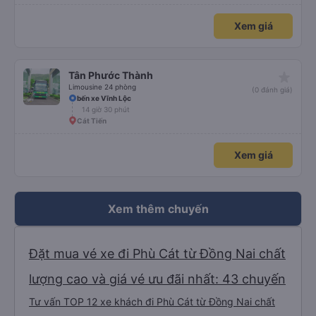
Xem giá
star_rate
Tân Phước Thành
Limousine 24 phòng
(0 đánh giá)
bến xe Vĩnh Lộc
14 giờ 30 phút
Cát Tiến
Xem giá
Xem thêm chuyến
Đặt mua vé xe đi Phù Cát từ Đồng Nai chất
lượng cao và giá vé ưu đãi nhất: 43 chuyến
Tư vấn TOP 12 xe khách đi Phù Cát từ Đồng Nai chất