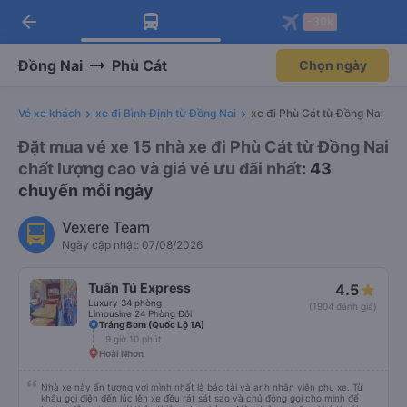
arrow_back
Tải app Vexere ngay!
Tải app Vexere
-30k
Mở app
Mở app
Nhận ưu đãi thành viên độc
-30k/ghế khi đặt vé máy bay qua
quyền
app
Đồng Nai
Phù Cát
Chọn ngày
Vé xe khách
xe đi Bình Định từ Đồng Nai
xe đi Phù Cát từ Đồng Nai
Đặt mua vé xe 15 nhà xe đi Phù Cát từ Đồng Nai
chất lượng cao và giá vé ưu đãi nhất
: 43
chuyến mỗi ngày
Vexere Team
Ngày cập nhật: 07/08/2026
Tuấn Tú Express
4.5
Luxury 34 phòng
(1904 đánh giá)
Limousine 24 Phòng Đôi
Trảng Bom (Quốc Lộ 1A)
9 giờ 10 phút
Hoài Nhơn
Nhà xe này ấn tượng với mình nhất là bác tài và anh nhân viên phụ xe. Từ
khâu gọi điện đến lúc lên xe đều rát sát sao và chủ động gọi cho mình để