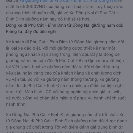
Giá vé
xe giường nằm đi Phù Cát - Bình Định từ Đồng Nai
rẻ
nhất là 550000VND của hãng xe Thuận Tâm. Tùy thuộc vào
chương trình khuyến mãi, giá vé Xe Đồng Nai đi Phù Cát -
Bình Định giường nằm này có thể sẽ rẻ hơn.
Dòng xe đi Phù Cát - Bình Định từ Đồng Nai giường nằm đôi:
Riêng tư, đầy đủ tiện nghi
Xe khách đi Phù Cát - Bình Định từ Đồng Nai giường nằm đôi
là loại xe đặc biệt. Với mỗi giường được thiết kế như một
phòng ngủ khách sạn sang trọng, hiện đại. Đây là dòng xe
giường nằm cho cặp đôi đi Phù Cát - Bình Định mới xuất hiện
tại Việt Nam. Loại xe giường nằm đôi ra đời nhằm đáp ứng
yêu cầu ngày càng cao của khách hàng về chất lượng dịch
vụ vận tải. So với xe giường nằm thông thường, xe giường
nằm đôi đi Phù Cát - Bình Định có nhiều ưu điểm và tiện nghi
vượt trội. Màn hình LCD với hàng nghìn bộ phim giải trí, wifi,
và nước uống và chăn đắp miễn phí phục vụ hành khách suốt
hành trình.
Xe Đồng Nai Phù Cát - Bình Định giường nằm đôi tốt nhất: Xe
từ Đồng Nai đi Phù Cát - Bình Định giường nằm đôi được đánh
giá chung có chất lượng Tốt với điểm đánh giá trung bình từ