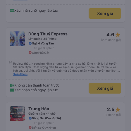
Xác nhận chỗ ngay lập tức
Xem giá
star_rate
Dũng Thuỷ Express
4.6
Limousine 24 Phòng
(296 đánh giá)
Ngã 4 Vũng Tàu
10 giờ 30 phút
Chợ Phù Cát
Review thật, k seeding Nhìn chung đây là nhà xe hài lòng nhất khi đi tuyến
SG Bình Định. Chất lượng đến từ xe sạch sẽ, gối mền thơm. Tài xế và lơ xe
lịch sự, vui tính. Với 1 tuyến về quê mà có được nhân viên chuyên nghiệp thế
này là điểm cộng lớn, thường chỉ đi mấy tuyến du lịch mới có. Về xe thì có
Xem thêm
cổng sạc usb c là điểm cộng, phù hợp với dây sạc bây giờ. Xe đón/trả nhiều
điểm dọc cung đường nên thuận tiện cho khách. Lần sau đi Bình Định nhất
định ủng hộ tiếp nhà xe này. Chúc chủ xe làm ăn phát đạt mua thêm nhiều
Không cần thanh toán trước
Xem giá
xe chạy thêm nhiều khung giờ nữa và nâng cao tiêu chuẩn tuyến. Nếu xét
Xác nhận chỗ ngay lập tức
điểm trừ thì chỉ có thgian trả khách, team VXR set lệch với thực tế
star_rate
Trung Hòa
2.5
Giường nằm 44 chỗ
(4 đánh giá)
Đồng Nai (Dọc QL1A)
12 giờ 20 phút
Bến xe Quy Nhơn