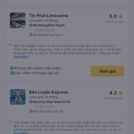
đủ !!!
star_rate
Tín Phát Limousine
5.0
Limousine 24 Phòng
(126 đánh giá)
Văn Phòng Bình Thạnh
12 giờ 15 phút
Văn phòng Tam Quan
Một Trãi nghiệm tuyệt vời với nhà xe mới mà mấy bạn nên tham khảo: +
Nhân viên và tài xế gọi xác nhận 2 3 lần yên tâm hẵng luôn nè + Tài xế đón
đúng giờ mình ra chờ có 10p là xe đón luôn không phải 30 1 tiếng gọi trước
đợi cực + Xe mới, xịn, thơm và Đặt biệt là cực kỳ ưng mền gối trên xe luôn
Xem thêm
nha. Bình thường toàn gối da nằm đau cả cổ mà đây gối này nhà xe đổi hết
luôn qua gối dạng lông êm cực. + Giường rộng cực kỳ, có móc treo dép ở
trên không bị vướng chân như các xe khác mình từng đi + Tài xế lơ xe nhiệt
Không cần thanh toán trước
Xem giá
tình hỗ trợ hỏi đón trả cực bao nhiệt tình nhẹ nhàn luôn nha + Trên xe còn
Xác nhận chỗ ngay lập tức
có bánh nước, khăn lạnh. Tới trạm tài xế còn tinh ý chuẩn bị thêm khăn lạnh
ở trạm dừng nữa. 10đ cho sự tinh tế của nhà xe nha.
star_rate
Bốn Luyện Express
4.2
Limousine 24 Phòng
(548 đánh giá)
Dầu Giây (Dọc Quốc lộ 1A)
10 giờ 30 phút
Bình Định (Dọc QL1A)
Trải nghiệm tốt Nhân viên vui vẻ lịch sự và thân thiện Giờ đến có trễ hơn dự
định 1h, vì xe phải dừng nhiều và lên xuống hàng hóa và rước hành khách,
nói chung là tối thấy yên tâm khi sử dụng dịch vụ của nhà xe này, và sẽ ủng
hộ và giới thiệu cho người thân sử dụng dịch vụ của nhà xe này
Xem thêm