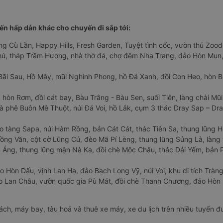
n hấp dẫn khác cho chuyến đi sắp tới:
ng Cù Lần, Happy Hills, Fresh Garden, Tuyệt tình cốc, vườn thú Zoodo
Phú, tháp Trầm Hương, nhà thờ đá, chợ đêm Nha Trang, đảo Hòn Mun,
Bãi Sau, Hồ Mây, mũi Nghinh Phong, hồ Đá Xanh, đồi Con Heo, hòn B
 hòn Rơm, đồi cát bay, Bàu Trắng - Bàu Sen, suối Tiên, làng chài Mũi
à phê Buôn Mê Thuột, núi Đá Voi, hồ Lắk, cụm 3 thác Dray Sap – Dra
o tàng Sapa, núi Hàm Rồng, bản Cát Cát, thác Tiên Sa, thung lũng 
ng Văn, cột cờ Lũng Cú, đèo Mã Pí Lèng, thung lũng Sủng Là, làng 
Áng, thung lũng mận Nà Ka, đồi chè Mộc Châu, thác Dải Yếm, bản P
o Hòn Dấu, vịnh Lan Hạ, đảo Bạch Long Vỹ, núi Voi, khu di tích Tràng
ảo Lan Châu, vườn quốc gia Pù Mát, đồi chè Thanh Chương, đảo Hò
hách, máy bay, tàu hoả và thuê xe máy, xe du lịch trên nhiều tuyến 