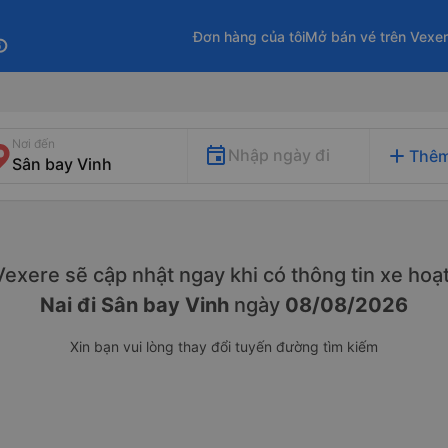
Đơn hàng của tôi
Mở bán vé trên Vexe
fo
Nơi đến
add
Nhập ngày đi
Thêm
. Vexere sẽ cập nhật ngay khi có thông tin xe
hoạt
Nai đi Sân bay Vinh
ngày
08/08/2026
Xin bạn vui lòng thay đổi tuyến đường tìm kiếm