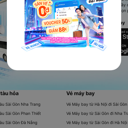
Ứng dụng hiển thị thông tin đầy 
người dùng so sánh và lựa chọn 
chóng và phù hợp nhất.
Tải ứng dụng Vexere ngay
 tàu hỏa
Vé máy bay
tàu Sài Gòn Nha Trang
Vé Máy bay từ Hà Nội đi Sài Gòn
tàu Sài Gòn Phan Thiết
Vé Máy bay từ Sài Gòn đi Nha T
tàu Sài Gòn Đà Nẵng
Vé Máy bay từ Sài Gòn đi Hà Nội