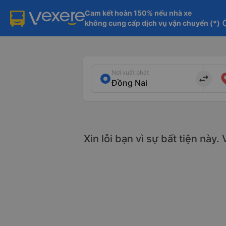
Cam kết hoàn 150% nếu nhà xe

không cung cấp dịch vụ vận chuyển (*)
in
Nơi xuất phát
import_export
Xin lỗi bạn vì sự bất tiện này