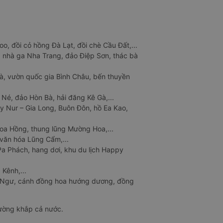
o, đồi cỏ hồng Đà Lạt, đồi chè Cầu Đất,...
 nhà ga Nha Trang, đảo Điệp Sơn, thác bà
à, vườn quốc gia Bình Châu, bến thuyền
 Né, đảo Hòn Bà, hải đăng Kê Gà,...
y Nur – Gia Long, Buôn Đôn, hồ Ea Kao,
Hoa Hồng, thung lũng Mường Hoa,...
văn hóa Lũng Cẩm,...
a Phách, hang dơi, khu du lịch Happy
 Kênh,...
n Ngư, cánh đồng hoa hướng dương, đồng
đường khắp cả nước.