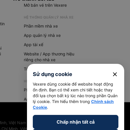
Mở bán vé trên Vexere
HỆ THỐNG QUẢN LÝ NHÀ XE
tin
Phần mềm nhà xe
App quản lý nhà xe
App tài xế
i
i
Website / App thương hiệu
riêng cho nhà xe
Tổng đài AI
close
Sử dụng cookie
HỆ THỐNG QUẢN LÝ HÀNG HOÁ
Vexere dùng cookie để website hoạt động
Phần mềm quản lý hàng hoá
ổn định. Bạn có thể xem chi tiết hoặc thay
đổi lựa chọn bất kỳ lúc nào trong phần Quản
App quản lý hàng hoá
lý cookie. Tìm hiểu thêm trong
Chính sách
Cookie
.
Chấp nhận tất cả
inh, Việt Nam
 Chí Minh, Việt Nam