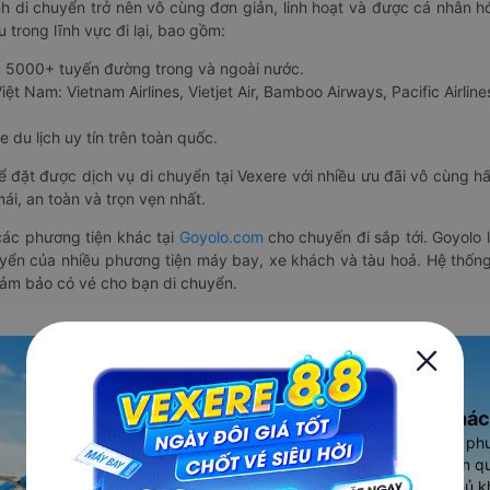
nh di chuyển trở nên vô cùng đơn giản, linh hoạt và được cá nhân h
 trong lĩnh vực đi lại, bao gồm:
n 5000+ tuyến đường trong và ngoài nước.
ệt Nam: Vietnam Airlines, Vietjet Air, Bamboo Airways, Pacific Airlines
 du lịch uy tín trên toàn quốc.
thể đặt được dịch vụ di chuyển tại Vexere với nhiều ưu đãi vô cùng 
i, an toàn và trọn vẹn nhất.
ác phương tiện khác tại
Goyolo.com
cho chuyến đi sắp tới. Goyolo
huyển của nhiều phương tiện máy bay, xe khách và tàu hoả. Hệ thống
đảm bảo có vé cho bạn di chuyển.
Ứng dụng đặt vé Xe khác
Vexere - ứng dụng đặt vé đa ph
cao, 5000+ tuyến đường toàn qu
vụ thuê xe máy, xe du lịch phủ k