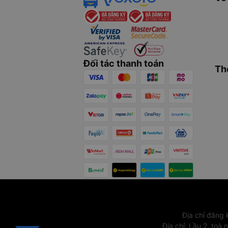
Đối tác thanh toán
Th
Địa chỉ đăng
Địa chỉ
:
Lầu 2, toà 