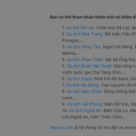
Bạn có thể tham khảo thêm một số điểm đế
1.
Du lịch Đà Lạt:
Vườn hoa Đà Lạt, là
2.
Du lịch Nha Trang:
Bãi biển Trần 
Ponagar,...
3.
Du lịch Vũng Tàu:
Ngọn hải đăng, 
Marina,...
4.
Du lịch Phan Thiết:
Bãi đá Ông Địa,
5.
Du lịch Buôn Ma Thuột:
Bảo tàng c
vườn quốc gia Chư Yang Shin,...
6.
Du lịch Sapa:
Nhà thờ đá Sapa, bả
7.
Du lịch Hà Giang:
Cao nguyên đá Đồ
8.
Du lịch Mộc Châu:
Rừng thông Bản 
Land,...
9.
Du lịch Hải Phòng:
Biển Đồ Sơn, đả
10.
Du lịch Nghệ An:
Biển Cửa Lò, đ
cừu Nghệ An, biển Thiên Cầm,...
Vexere.com
là hệ thống hỗ trợ đặt vé xe k