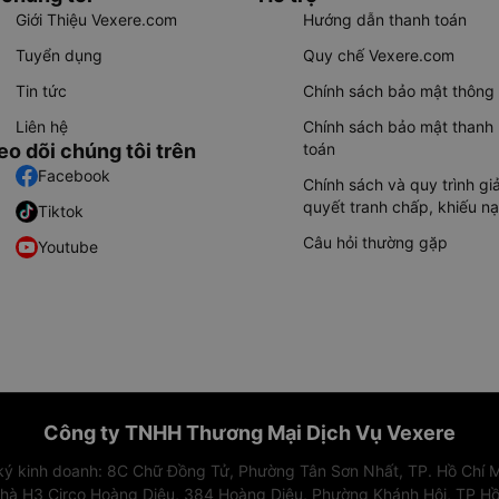
Giới Thiệu Vexere.com
Hướng dẫn thanh toán
Tuyển dụng
Quy chế Vexere.com
Tin tức
Chính sách bảo mật thông 
Liên hệ
Chính sách bảo mật thanh
eo dõi chúng tôi trên
toán
Facebook
Chính sách và quy trình giả
quyết tranh chấp, khiếu nạ
Tiktok
Câu hỏi thường gặp
Youtube
Công ty TNHH Thương Mại Dịch Vụ Vexere
 ký kinh doanh: 8C Chữ Đồng Tử, Phường Tân Sơn Nhất, TP. Hồ Chí M
nhà H3 Circo Hoàng Diệu, 384 Hoàng Diệu, Phường Khánh Hội, TP Hồ