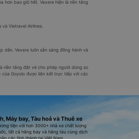
óa hơn bao giờ hết. Vexere hiện là nền tảng
 và Vietravel Airlines.
hấp dẫn. Vexere luôn sẵn sàng đồng hành và
 là nền tảng đặt vé cho phép người dùng so
 của Goyolo được liên kết trực tiếp với các
h, Máy bay, Tàu hoả và Thuê xe
ương tiện với hơn 3000+ nhà xe chất lượng
ốc, tất cả hãng bay và hãng tàu cùng dịch
hắp các tỉnh thành tại Việt Nam.