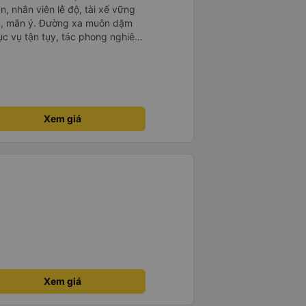
n, nhân viên lễ độ, tài xế vững
ục vụ tận tụy, tác phong nghiêm
 kim tiền vội vã. Xã hội loạn đạo.
thành, kính chúc nhà xe ngày một
Xem giá
Xem giá