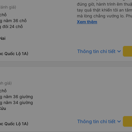
đúng giờ, hành trình êm thuậ
ánh giá)
tay quả thật khiến tôi an tâm, mãn ý. Đường xa muôn dặm
chỗ
mà lòng chẳng vướng lo. Ph
ng nằm 36 chỗ
cẩn, hiếm thấy giữa thời buổi
Xem thêm
 đôi 24 chỗ
Xin gửi lời tán dương chân 
hưng thịnh, vạn lộ bình an.”
Nai
keyboard_arrow_down
Thông tin chi tiết
ọc Quốc Lộ 1A)
nh giá)
chỗ
ng nằm 36 giường
ng nằm 34 giường
Cửu
keyboard_arrow_down
Thông tin chi tiết
ọc Quốc Lộ 1A)