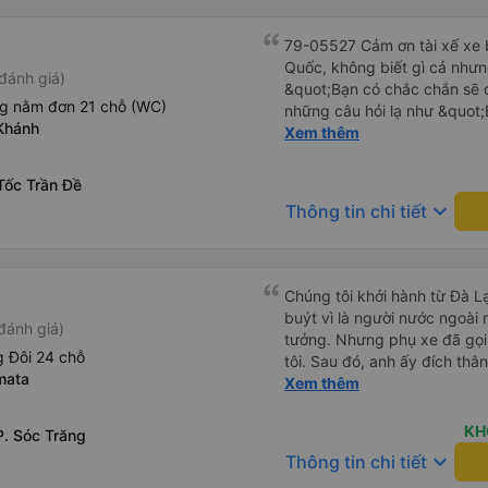
79-05527 Cảm ơn tài xế xe b
Quốc, không biết gì cả nhưn
đánh giá)
&quot;Bạn có chắc chắn sẽ 
ng nằm đơn 21 chỗ (WC)
những câu hỏi lạ như &quot;
Khánh
sạn của chúng tôi không?&q
Xem thêm
của mọi thứ. Vốn dĩ tôi đến
báo lúc đó nhưng tài xế bảo
Tốc Trần Đề
và thậm chí còn đón tôi tại 
keyboard_arrow_down
Thông tin chi tiết
buổi sáng. ngu ngốc đến mức 
tài xế không ở đó, tôi vẫn đ
nó chắc hẳn rất nguy hiểm..
buýt 79-05527 rất nhiều tài
Chúng tôi khởi hành từ Đà Lạ
không biết gì nhưng tài xế đ
buýt vì là người nước ngoài
đánh giá)
liên tục hỏi trên Google Ma
tưởng. Nhưng phụ xe đã gọi
hỏi những câu hỏi kỳ lạ, &q
 Đôi 24 chỗ
tôi. Sau đó, anh ấy đích thân
khách sạn của chúng tôi khô
mata
tiên đi xe giường nằm với ha
Xem thêm
2h30 sáng nhưng lúc đó khô
tôi không chắc chắn khi nào
ngủ thêm và đợi ở trạm xăn
uống. Tôi rất ngạc nhiên khi
KH
. Sóc Trăng
bằng xe limousine vào buổi sá
Thơ và mọi người xuống xe 
keyboard_arrow_down
vì tôi trông ngu ngốc quá.. 
Thông tin chi tiết
thức chúng tôi dậy và đảm b
tài xế thì sẽ rất nguy hiểm..