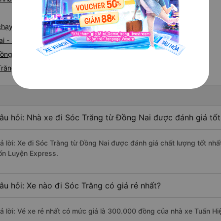
e chạy tuyến đường Đồng Nai đi Sóc Trăng
ai - Sóc Trăng
ồng Nai nhanh và uy tín nhất
Trăng
âu hỏi: Nhà xe đi Sóc Trăng từ Đồng Nai được đánh giá tốt
rả lời: Xe đi Sóc Trăng từ Đồng Nai được đánh giá chất lượng tốt nhấ
ốn Luyện Express.
âu hỏi: Xe nào đi Sóc Trăng có giá rẻ nhất?
rả lời: Vé xe rẻ nhất có mức giá là 300.000 đồng của nhà xe Tuấn Hi