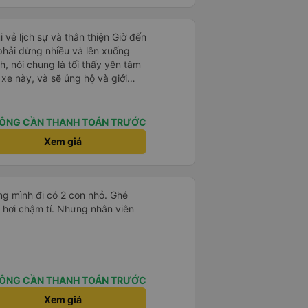
 tốt. Mỗi giường đều có gối và
g rất nhiều. Nếu bạn chưa biết
lớn và 1 trẻ em nằm thoải mái.
ogle Maps hoạt động như thế
?&quot; Chuyện gì xảy ra với
i vẻ lịch sự và thân thiện Giờ đến
30 và tôi đang nói về nó. ạn
 phải dừng nhiều và lên xuống
i nghĩ tài xế đã giúp tôi vì nhìn
, nói chung là tối thấy yên tâm
ang nghĩ rằng sẽ rất nguy hiểm
xe này, và sẽ ủng hộ và giới
n các bạn rất nhiều.
g dịch vụ của nhà xe này
ÔNG CẦN THANH TOÁN TRƯỚC
Xem giá
g mình đi có 2 con nhỏ. Ghé
 hơi chậm tí. Nhưng nhân viên
ÔNG CẦN THANH TOÁN TRƯỚC
Xem giá