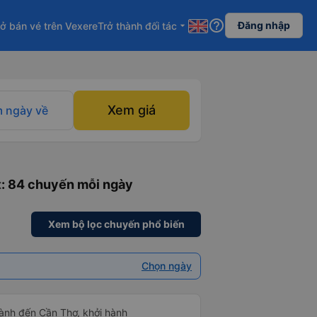
help_outline
Đăng nhập
ở bán vé trên Vexere
Trở thành đối tác
arrow_drop_down
Xem giá
 ngày về
t
: 84 chuyến mỗi ngày
Xem bộ lọc chuyến phổ biến
Chọn ngày
ành đến Cần Thơ, khởi hành