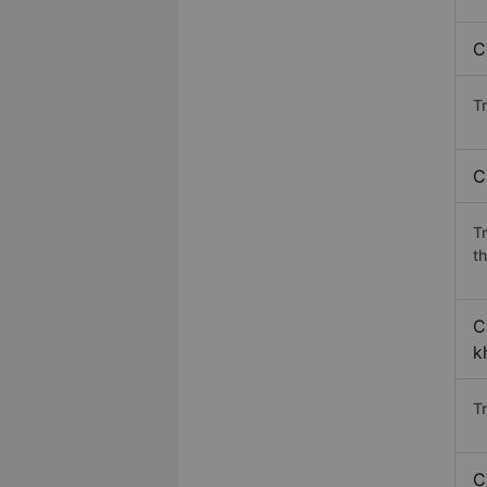
C
Tr
C
T
th
C
k
T
C