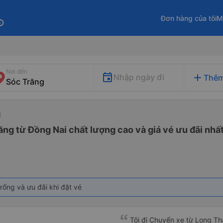
Đơn hàng của tôi
M
fo
Nơi đến
add
Nhập ngày đi
Thêm
i
ăng từ Đồng Nai chất lượng cao và giá vé ưu đãi nhấ
rống và ưu đãi khi đặt vé
Tôi đi Chuyến xe từ Long Th