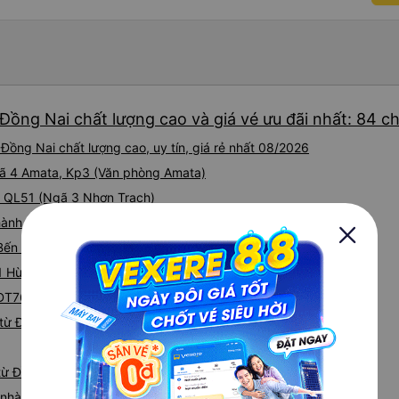
Đồng Nai chất lượng cao và giá vé ưu đãi nhất: 84 c
Đồng Nai chất lượng cao, uy tín, giá rẻ nhất 08/2026
Ngã 4 Amata, Kp3 (Văn phòng Amata)
ại QL51 (Ngã 3 Nhơn Trạch)
hành tại QL1A
(Bến xe Đồng Nai)
 01 Hùng Vương (Bến xe Long Khánh)
 DT768 (Bến xe Vĩnh Cửu)
từ Đồng Nai đi Sóc Trăng
 từ Đồng Nai
á nhà xe Đồng Nai Sóc Trăng