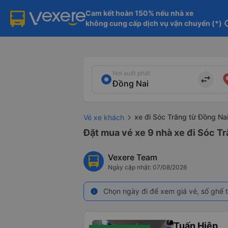
Cam kết hoàn 150% nếu nhà xe

không cung cấp dịch vụ vận chuyển (*)
in
Nơi xuất phát
import_export
xe đi Sóc Trăng từ Đồng Na
Vé xe khách
Đặt mua vé xe 9 nhà xe đi Sóc Tr
Vexere Team
Ngày cập nhật: 07/08/2026
Chọn ngày đi để xem giá vé, số ghế t
info
Tuấn Hiệp