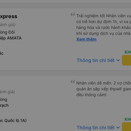
chung, đó là một trải nghiệm
05527 Cảm ơn tài xế xe nhưn
chăn, và đủ chỗ cho 1 người 
cách thực hiện, hãy xem Go
Express
nào, &quot;B Bạn bị sao vậy
Trải nghiệm tốt Nhân viên vu
bạn vậy?&quot; Bây giờ là 2:
có trễ hơn dự định 1h, vì xe
ánh giá)
bằng xe bu lông Limousine. Tô
hàng hóa và rước hành khách
hòng Đôi
tôi quá ngu ngốc. Tôi vẫn đ
khi sử dụng dịch vụ của nhà 
hiệp AMATA
nếu không có tài xế... Cảm ơ
thiệu cho người thân sử dụn
Xem thêm
KH
ắc
keyboard_arrow_down
Thông tin chi tiết
Nhân viên dễ mến. 2 vợ chồn
quán ăn sắp xếp thpwif gian
ánh giá)
đều thông cảm!
hòng
rạch
KH
c Quốc lộ 1A)
keyboard_arrow_down
Thông tin chi tiết