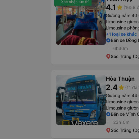
Xác nhận tức thì
4.1
star
(1659 đ
Giường nằm 40 
Limousine giườ
Limousine phòng
+1 loại xe khác
Bến xe Đồng 
6h30m
Sóc Trăng (D
Hòa Thuận
2.4
star
(11 đá
Giường nằm 44 
Limousine giườ
Limousine giườ
Bến xe Vĩnh 
23h10m
Sóc Trăng (D