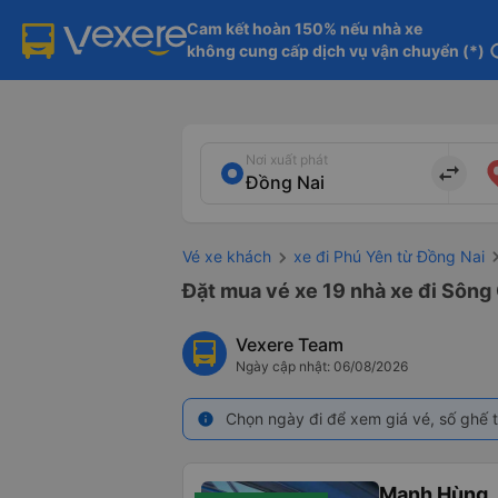
Cam kết hoàn 150% nếu nhà xe

không cung cấp dịch vụ vận chuyển (*)
in
Nơi xuất phát
import_export
Vé xe khách
xe đi Phú Yên từ Đồng Nai
Đặt mua vé xe 19 nhà xe đi Sông 
Vexere Team
Ngày cập nhật: 06/08/2026
Chọn ngày đi để xem giá vé, số ghế t
info
Mạnh Hùng