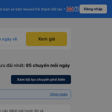
help_outline
Đăng nhập
ở bán vé trên Vexere
Trở thành đối tác
arrow_drop_down
Xem giá
 ngày về
ưu đãi nhất
: 95 chuyến mỗi ngày
Xem bộ lọc chuyến phổ biến
Chọn ngày
ọc các đánh giá trước đó và