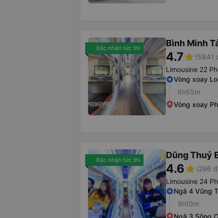
Bình Minh T
Xác nhận tức thì
4.7
star
(5841 
Limousine 22 P
Vòng xoay L
6h55m
Vòng xoay P
Dũng Thuỷ 
Xác nhận tức thì
4.6
star
(296 đ
Limousine 24 P
Ngã 4 Vũng 
9h10m
Ngã 3 Sông 