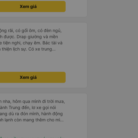
ịnh nhất định ủng hộ tiếp nhà xe
Xem giá
át đạt mua thêm nhiều xe chạy
 nâng cao tiêu chuẩn tuyến.
thgian trả khách, team VXR set
rộng rãi, có gối ôm, có đèn ngủ,
ch được. Drap giường và mền
 tiện nghi, chạy êm. Bác tài và
thiện lịch sự. Có xe trung
ố tuy hoà rất tiện. Giá vé hợp
g ý, cảm ơn nhà xe.
Xem giá
m nha, hôm qua mình đi trời mưa,
ành Trung đến, lơ xe gọi nói
mang dù ra đón mình, hành động
mình lạnh còn mang thêm cho mình
 lần nào cũng v, đều book grap,
 siêu nhiệt tình. Mình đi rất