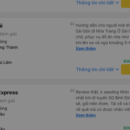
keyboard_arrow_down
Thông tin chi tiết
tuyến đường như vậy thì thấy
ải
Hướng dẫn cho người mới đi 
Sài Gòn đi Nha Trang Ở Sài
đánh giá)
chờ, phục vụ đồ ăn nhẹ như 
hòng
khi lên xe và ngủ khoảng 5-
ong Thành
Ở Nha Trang, các hãng xe có
Xem thêm
nhiên bạn phải đặt trước với
hãng xe gọi điện xác nhận vé
KH
hú Lâm
Nha Trang, bạn liên hệ với 
keyboard_arrow_down
Thông tin chi tiết
Translate và đưa cho họ đọc
Bạn không nên tin những ng
bên ngoài. Nói về chất lượng
theo kiểu cabin với thiết kế
Express
Review thật, k seeding Nhìn
vệ sinh hoặc có (tùy loại xe
nhất khi đi tuyến SG Bình Đị
ánh giá)
22 cabin thay vì xe 32 cabin
sẽ, gối mền thơm. Tài xế và lơ
hết tài xế đều lớn tuổi nên 
hòng
về quê mà có được nhân viê
dụng Google Dịch để giao ti
Tàu
cộng lớn, thường chỉ đi mấy 
Xem thêm
này sẽ giúp ích cho bạn khi 
có cổng sạc usb c là điểm c
giờ. Xe đón/trả nhiều điểm 
KH
Cầu