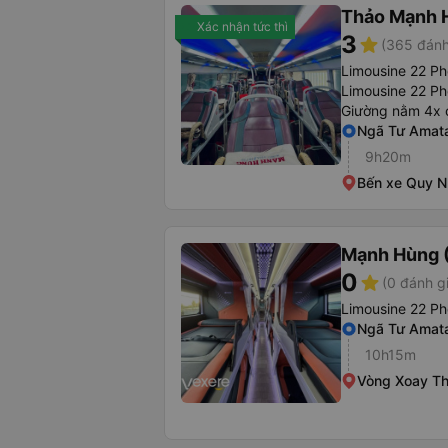
Thảo Mạnh 
Xác nhận tức thì
3
star
(365 đánh
Limousine 22 P
Limousine 22 Ph
Giường nằm 4x 
Ngã Tư Amat
9h20m
Bến xe Quy 
Mạnh Hùng (
0
star
(0 đánh g
Limousine 22 Ph
Ngã Tư Amat
10h15m
Vòng Xoay Th