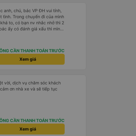
ác anh, chú, bác VP ĐH vui tính,
 chuyến đi của mình
 khá to, có bạn nv nhắc nhở thì 2
bác ấy có đánh giá xấu thì mình
hở rất đúng. 2 bác nói rất to. To
c câu chuyện các bác nói với
 ấy
ÔNG CẦN THANH TOÁN TRƯỚC
ng bạn ấy nha. Nếu bạn ấy bị trừ
ủa mình, mình hỗ trợ ạ. Số mình
Xem giá
 16/1. À các bạn nữ lễ tân xinh
ơn sang đôi xong còn note là
 phòng đôi mà nằm một thì mỗi
ệt vời, dịch vụ chăm sóc khách
e khách nhưng đủ để đánh giá
 cảm ơn nhà xe và sẽ tiếp tục
ÔNG CẦN THANH TOÁN TRƯỚC
Xem giá