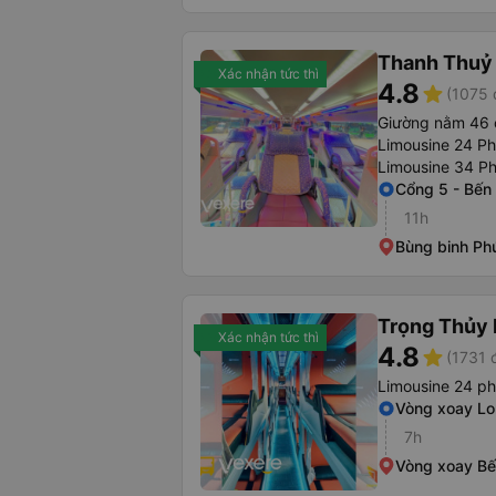
Thanh Thuỷ 
Xác nhận tức thì
4.8
star
(1075 
Giường nằm 46 
Limousine 24 P
Limousine 34 P
Cổng 5 - Bến
11h
Bùng binh Ph
Trọng Thủy 
Xác nhận tức thì
4.8
star
(1731 
Limousine 24 p
Vòng xoay L
7h
Vòng xoay Bế