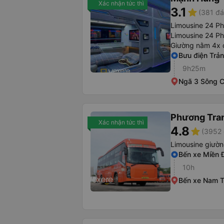
Xác nhận tức thì
3.1
star
(381 đá
Limousine 24 P
Limousine 24 P
Giường nằm 4x 
Bưu điện Trả
9h25m
Ngã 3 Sông 
Phương Tra
Xác nhận tức thì
4.8
star
(3952 
Limousine giườ
Bến xe Miền 
10h
Bến xe Nam 