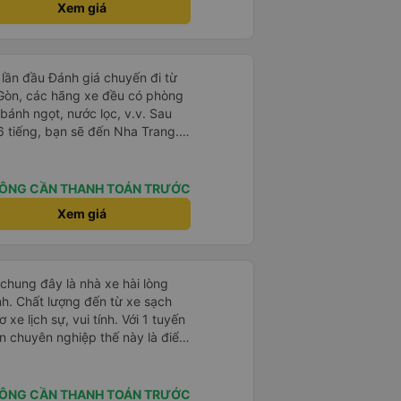
Xem giá
 rất tốt)
lần đầu Đánh giá chuyến đi từ
 Gòn, các hãng xe đều có phòng
bánh ngọt, nước lọc, v.v. Sau
6 tiếng, bạn sẽ đến Nha Trang.
 dịch vụ đưa đón miễn phí, tuy
 hãng xe khi đặt vé hoặc khi
 trước khi đi. Sau khi xe đến
ÔNG CẦN THANH TOÁN TRƯỚC
nhân viên (nên dùng Google
Xem giá
) để được hỗ trợ tìm xe đưa đón.
ười mặc áo Grab mời bạn đi xe
 xe thì tuyệt vời, xe được làm
 không gian, trên xe không có nhà
 chung đây là nhà xe hài lòng
 bạn chọn), vì vậy bạn nên đi xe
nh. Chất lượng đến từ xe sạch
 để có trải nghiệm tốt nhất. Hầu
 xe lịch sự, vui tính. Với 1 tuyến
không biết tiếng Anh, bạn nên sử
n chuyên nghiệp thế này là điểm
ếp với họ. Hy vọng bài đánh giá
tuyến du lịch mới có. Về xe thì
đi
ộng, phù hợp với dây sạc bây
dọc cung đường nên thuận tiện
ÔNG CẦN THANH TOÁN TRƯỚC