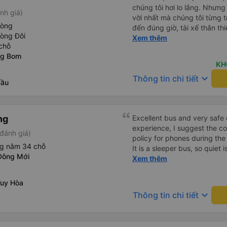
chúng tôi hơi lo lắng. Nhưng
nh giá)
vời nhất mà chúng tôi từng t
hòng
đến đúng giờ, tài xế thân th
hòng Đôi
vẫn hơi xóc, nhưng đó là đặ
Xem thêm
chỗ
ngồi thoải mái. Chúng tôi thự
ng Bom
KH
keyboard_arrow_down
Thông tin chi tiết
Cầu
ng
Excellent bus and very safe 
experience, I suggest the 
đánh giá)
policy for phones during the
ng nằm 34 chỗ
It is a sleeper bus, so quiet 
Đông Mới
Wi-Fi password clearly insid
Xem thêm
would definitely ride with them again! --------
lượng tốt và tài xế lái xe rấ
Tuy Hòa
hơn, tôi góp ý nhà xe nên có
keyboard_arrow_down
Thông tin chi tiết
lặng (tắt âm thanh điện tho
phiền hành khách khác ngủ.
mật khẩu Wi-Fi trong xe để