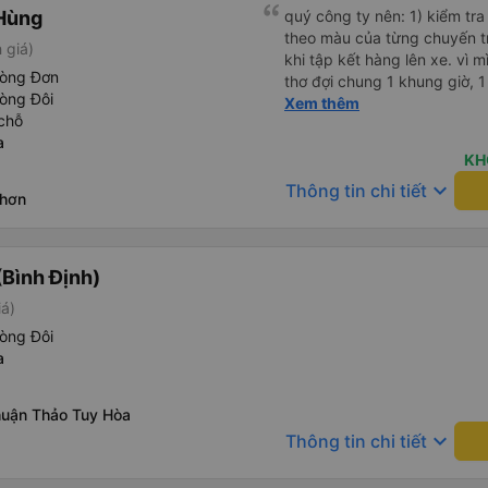
Tôi vẫn sẽ tiếp tục ủng hộ nh
Hùng
quý công ty nên: 1) kiểm tra và dán tem hành lý cho khách
theo màu của từng chuyến 
 giá)
khi tập kết hàng lên xe. vì 
hòng Đơn
thơ đợi chung 1 khung giờ, 1 địa điểm. vì là 
òng Đôi
của quý công ty nên rất hài l
Xem thêm
chỗ
mong muốn đội ngũ nhân viê
a
cải thiện ngày một phát triển. 2) đồng nhất về cách giao t
KH
và CSKH nhẹ nhàng, chu đáo
keyboard_arrow_down
Thông tin chi tiết
là nhà xe được yêu thích và lựa 
Nhơn
ơn quý anh chị em cty cũng
tiếp nhận. " khách hàng thân
thời sinh viên"
Bình Định)
iá)
òng Đôi
a
uận Thảo Tuy Hòa
keyboard_arrow_down
Thông tin chi tiết