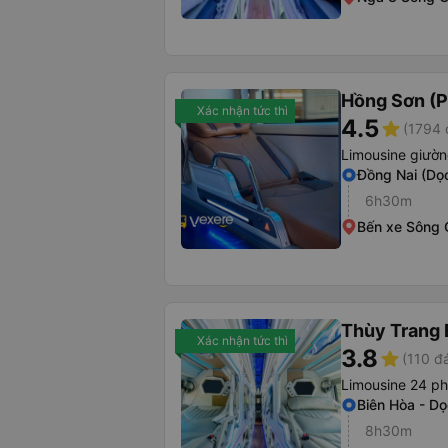
Hồng Sơn (P
Xác nhận tức thì
4.5
star
(1794 
Limousine giườ
Đồng Nai (Dọ
6h30m
Bến xe Sông 
Thùy Trang 
Xác nhận tức thì
3.8
star
(110 đ
Limousine 24 p
Biên Hòa - D
8h30m