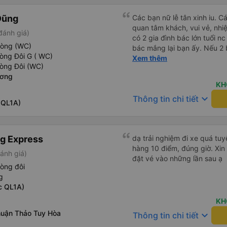
Dũng
Các bạn nữ lễ tân xinh iu. C
quan tâm khách, vui vẻ, nhiệt tình. Trong
đánh giá)
có 2 gia đình bác lớn tuổi nc
hòng (WC)
bác mắng lại bạn ấy. Nếu 2 
òng Đôi G ( WC)
ngược lại nha. Bạn ấy nhắc n
Xem thêm
hòng Đôi (WC)
đến lỗi mình ngủ còn mơ đượ
ương
nhau xuất hiện trong giấc mơ của mình luôn. Nên nếu bạn
KH
bị phản ánh thì đừng trừ lươ
keyboard_arrow_down
Thông tin chi tiết
thì bảo bạn ấy liên hệ sđt c
 QL1A)
đuôi 666, chuyến ĐH-NT ngày
iu còn đổi cho mình phòng đ
(một mình) yêu luôn. Nhưng
g Express
dạ trải nghiệm đi xe quá tuy
lần xe rẽ 1 cái là ✈️ Ít đi x
hàng 10 điểm, đúng giờ. Xin
10/10.
ánh giá)
đặt vé vào những lần sau ạ
òng đôi
g
c QL1A)
KH
uận Thảo Tuy Hòa
keyboard_arrow_down
Thông tin chi tiết