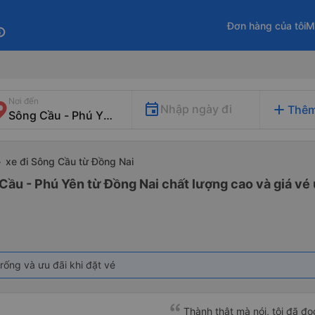
Đơn hàng của tôi
M
fo
Nơi đến
add
Nhập ngày đi
Thêm
xe đi Sông Cầu từ Đồng Nai
Cầu - Phú Yên từ Đồng Nai chất lượng cao và giá vé 
rống và ưu đãi khi đặt vé
Thành thật mà nói, tôi đã đ