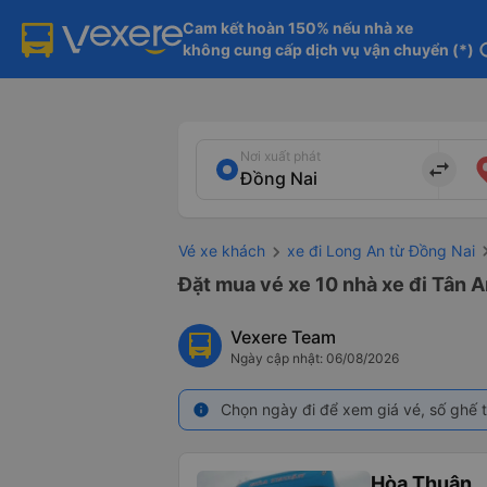
Cam kết hoàn 150% nếu nhà xe

không cung cấp dịch vụ vận chuyển (*)
in
Nơi xuất phát
import_export
Vé xe khách
xe đi Long An từ Đồng Nai
Đặt mua vé xe 10 nhà xe đi Tân A
Vexere Team
Ngày cập nhật: 06/08/2026
Chọn ngày đi để xem giá vé, số ghế t
info
Hòa Thuận