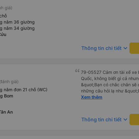
nh giá)
chỗ
ng nằm 36 giường
ng nằm 34 giường
Cửu
keyboard_arrow_down
Thông tin chi tiết
79-05527 Cảm ơn tài xế xe b
Quốc, không biết gì cả nhưn
đánh giá)
&quot;Bạn có chắc chắn sẽ 
ng nằm đơn 21 chỗ (WC)
những câu hỏi lạ như &quot;
ng Bom
sạn của chúng tôi không?&q
Xem thêm
của mọi thứ. Vốn dĩ tôi đến
báo lúc đó nhưng tài xế bảo
Tân An
và thậm chí còn đón tôi tại 
keyboard_arrow_down
Thông tin chi tiết
buổi sáng. ngu ngốc đến mức 
tài xế không ở đó, tôi vẫn đ
nó chắc hẳn rất nguy hiểm..