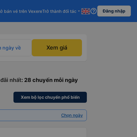
help_outline
Đăng nhập
ở bán vé trên Vexere
Trở thành đối tác
arrow_drop_down
Xem giá
 ngày về
 đãi nhất
: 28 chuyến mỗi ngày
Xem bộ lọc chuyến phổ biến
Chọn ngày