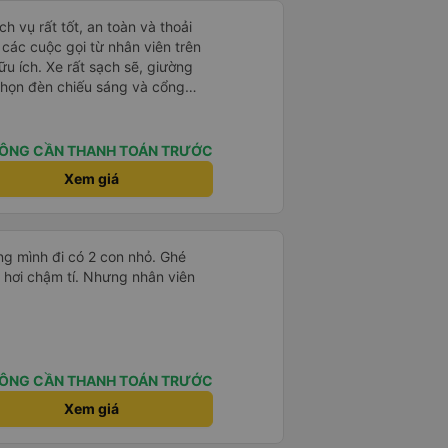
h vụ rất tốt, an toàn và thoải
à các cuộc gọi từ nhân viên trên
ữu ích. Xe rất sạch sẽ, giường
 chọn đèn chiếu sáng và cổng
iện. Nhân viên rất lịch sự và xe
ến. Cảm ơn!
ÔNG CẦN THANH TOÁN TRƯỚC
Xem giá
g mình đi có 2 con nhỏ. Ghé
 hơi chậm tí. Nhưng nhân viên
ÔNG CẦN THANH TOÁN TRƯỚC
Xem giá