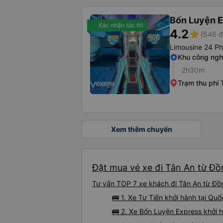
Bốn Luyện 
Xác nhận tức thì
4.2
star
(546 đ
Limousine 24 P
Khu công ng
2h30m
Trạm thu phí 
Xem thêm chuyến
Đặt mua vé xe đi Tân An từ Đồn
Tư vấn TOP 7 xe khách đi Tân An từ Đồn
🚌 1. Xe Tư Tiến khởi hành tại Qu
🚌 2. Xe Bốn Luyện Express khởi 