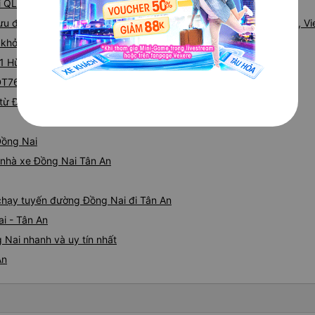
ại QL20
Bưu điện huyện Thống Nhất, TT. Tràng Bỏm, Trảng Bom, Đồng Nai, V
 khởi hành tại Quốc Lộ 1A
i 1 Hùng Vương
 DT768 (Bến xe Vĩnh Cửu)
từ Đồng Nai đi Tân An
Đồng Nai
á nhà xe Đồng Nai Tân An
e chạy tuyến đường Đồng Nai đi Tân An
i - Tân An
 Nai nhanh và uy tín nhất
An