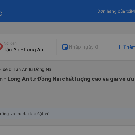
Đơn hàng của tôi
M
fo
Nơi đến
add
Nhập ngày đi
Thêm
xe đi Tân An từ Đồng Nai
n - Long An từ Đồng Nai chất lượng cao và giá vé ưu
rống và ưu đãi khi đặt vé