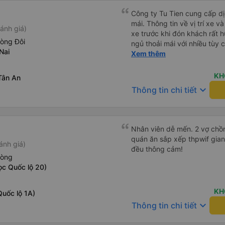
Công ty Tu Tien cung cấp dịc
mái. Thông tin về vị trí xe v
ánh giá)
xe trước khi đón khách rất h
hòng Đôi
ngủ thoải mái với nhiều tùy
Nai
USB được đặt ở vị trí thuận t
Xem thêm
đến điểm đến sớm hơn dự ki
KH
Tân An
keyboard_arrow_down
Thông tin chi tiết
Nhân viên dễ mến. 2 vợ chồn
quán ăn sắp xếp thpwif gian
ánh giá)
đều thông cảm!
hòng
ọc Quốc lộ 20)
KH
Quốc lộ 1A)
keyboard_arrow_down
Thông tin chi tiết