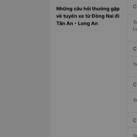
C
Những câu hỏi thường gặp
về tuyến xe từ Đồng Nai đi
T
Tân An - Long An
L
C
T
C
Tr
C
T