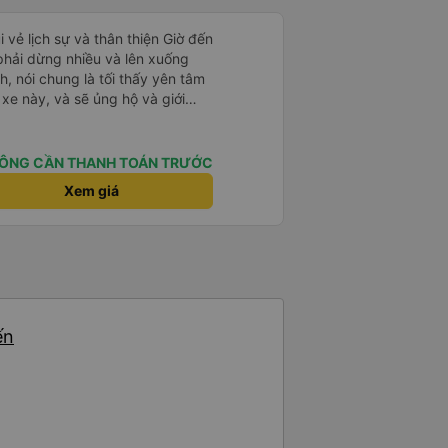
i vẻ lịch sự và thân thiện Giờ đến
 phải dừng nhiều và lên xuống
, nói chung là tối thấy yên tâm
xe này, và sẽ ủng hộ và giới
g dịch vụ của nhà xe này
ÔNG CẦN THANH TOÁN TRƯỚC
Xem giá
ến