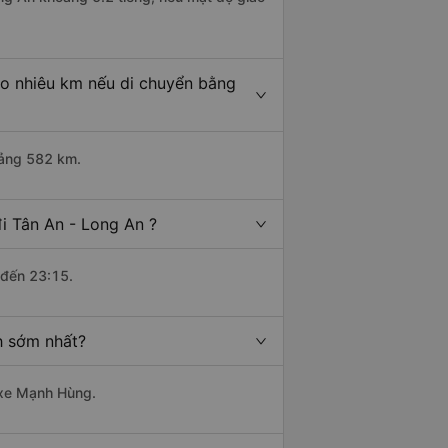
ao nhiêu km nếu di chuyển bằng
oảng 582 km.
i Tân An - Long An ?
 đến 23:15.
h sớm nhất?
à xe Mạnh Hùng.