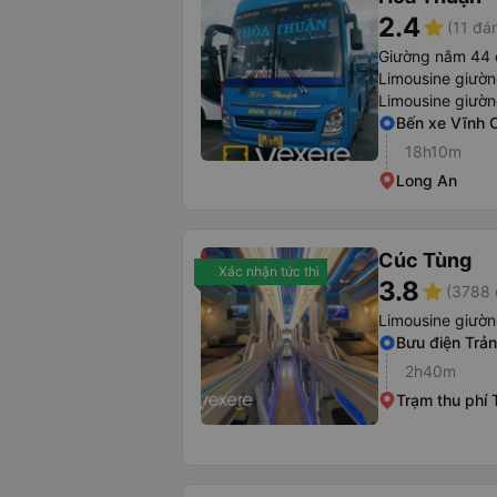
2.4
star
(11 đá
Giường nằm 44 
Limousine giườ
Limousine giườ
Bến xe Vĩnh 
18h10m
Long An
Cúc Tùng
Xác nhận tức thì
3.8
star
(3788 
Limousine giườ
Bưu điện Trả
2h40m
Trạm thu phí 