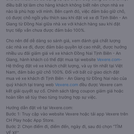
điều bất lợi làm cho hàng khách không biết nên chọn nhà xe
nào là phù hợp với mình. Bên cạnh đó, việc đảm bảo giữ chỗ,
có được chỗ ngồi yêu thích sau khi đặt vé xe đi Tịnh Biên - An
Giang từ Đồng Nai giữa nhà xe với khách hàng sau khi đặt
trực tiếp vẫn chưa được đảm bảo 100%.
Cho nên để dễ dàng so sánh giá, xem đánh giá chất lượng
các nhà xe đi, được đảm bảo quyền lợi cao nhất, được hưởng
nhiều ưu đãi giảm giá vé xe khách Đồng Nai Tịnh Biên - An
Giang, hành khách có thể đặt mua tại website
Vexere.com
-
Hệ thống đặt vé xe khách chất lượng, và uy tín nhất tại Việt
Nam, đảm bảo giữ chỗ 100%. Đối với bất cứ giao dịch đặt
mua vé xe khách đi Tịnh Biên - An Giang từ Đồng Nai nào của
quý khách tại trang web
Vexere.com
đều được Vexere cam
kết giải quyết sự cố. Chính sách tặng coupon giảm giá hoặc
hoàn tiền sẽ tùy theo từng trường hợp sự việc.
Hướng dẫn đặt vé tại Vexere.com:
Bước 1: Truy cập vào website Vexere hoặc tải app Vexere trên
CH Play hoặc App Store.
Bước 2: Chọn điểm đi, điểm đến, ngày đi, sau đó chọn “TÌM
VÉ XE”.