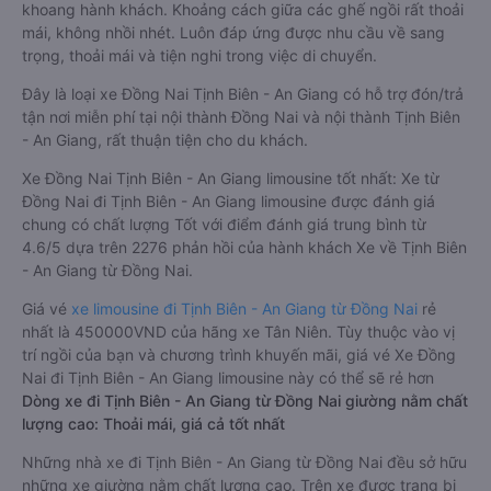
khoang hành khách. Khoảng cách giữa các ghế ngồi rất thoải
mái, không nhồi nhét. Luôn đáp ứng được nhu cầu về sang
trọng, thoải mái và tiện nghi trong việc di chuyển.
Đây là loại xe Đồng Nai Tịnh Biên - An Giang có hỗ trợ đón/trả
tận nơi miễn phí tại nội thành Đồng Nai và nội thành Tịnh Biên
- An Giang, rất thuận tiện cho du khách.
Xe Đồng Nai Tịnh Biên - An Giang limousine tốt nhất: Xe từ
Đồng Nai đi Tịnh Biên - An Giang limousine được đánh giá
chung có chất lượng Tốt với điểm đánh giá trung bình từ
4.6/5 dựa trên 2276 phản hồi của hành khách Xe về Tịnh Biên
- An Giang từ Đồng Nai.
Giá vé
xe limousine đi Tịnh Biên - An Giang từ Đồng Nai
rẻ
nhất là 450000VND của hãng xe Tân Niên. Tùy thuộc vào vị
trí ngồi của bạn và chương trình khuyến mãi, giá vé Xe Đồng
Nai đi Tịnh Biên - An Giang limousine này có thể sẽ rẻ hơn
Dòng xe đi Tịnh Biên - An Giang từ Đồng Nai giường nằm chất
lượng cao: Thoải mái, giá cả tốt nhất
Những nhà xe đi Tịnh Biên - An Giang từ Đồng Nai đều sở hữu
những xe giường nằm chất lượng cao. Trên xe được trang bị