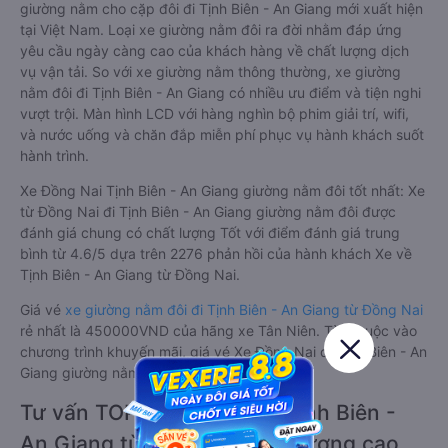
giường nằm cho cặp đôi đi Tịnh Biên - An Giang mới xuất hiện
tại Việt Nam. Loại xe giường nằm đôi ra đời nhằm đáp ứng
yêu cầu ngày càng cao của khách hàng về chất lượng dịch
vụ vận tải. So với xe giường nằm thông thường, xe giường
nằm đôi đi Tịnh Biên - An Giang có nhiều ưu điểm và tiện nghi
vượt trội. Màn hình LCD với hàng nghìn bộ phim giải trí, wifi,
và nước uống và chăn đắp miễn phí phục vụ hành khách suốt
hành trình.
Xe Đồng Nai Tịnh Biên - An Giang giường nằm đôi tốt nhất: Xe
từ Đồng Nai đi Tịnh Biên - An Giang giường nằm đôi được
đánh giá chung có chất lượng Tốt với điểm đánh giá trung
bình từ 4.6/5 dựa trên 2276 phản hồi của hành khách Xe về
Tịnh Biên - An Giang từ Đồng Nai.
Giá vé
xe giường nằm đôi đi Tịnh Biên - An Giang từ Đồng Nai
rẻ nhất là 450000VND của hãng xe Tân Niên. Tùy thuộc vào
chương trình khuyến mãi, giá vé Xe Đồng Nai đi Tịnh Biên - An
Giang giường nằm đôi này có thể sẽ rẻ hơn.
Tư vấn TOP 2 xe khách đi Tịnh Biên -
An Giang từ Đồng Nai chất lượng cao,