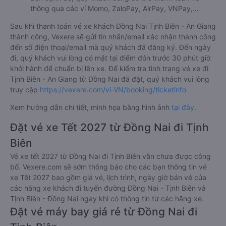
thông qua các ví Momo, ZaloPay, AirPay, VNPay,…
Sau khi thanh toán vé xe khách Đồng Nai Tịnh Biên - An Giang
thành công, Vexere sẽ gửi tin nhắn/email xác nhận thành công
đến số điện thoại/email mà quý khách đã đăng ký. Đến ngày
đi, quý khách vui lòng có mặt tại điểm đón trước 30 phút giờ
khởi hành để chuẩn bị lên xe. Để kiểm tra tình trạng vé xe đi
Tịnh Biên - An Giang từ Đồng Nai đã đặt, quý khách vui lòng
truy cập
https://vexere.com/vi-VN/booking/ticketinfo
Xem hướng dẫn chi tiết, minh họa bằng hình ảnh
tại đây.
Đặt vé xe Tết 2027 từ Đồng Nai đi Tịnh
Biên
Vé xe tết 2027 từ Đồng Nai đi Tịnh Biên vẫn chưa được công
bố. Vexere.com sẽ sớm thông báo cho các bạn thông tin vé
xe Tết 2027 bao gồm giá vé, lịch trình, ngày giờ bán vé của
các hãng xe khách đi tuyến đường Đồng Nai - Tịnh Biên và
Tịnh Biên - Đồng Nai ngay khi có thông tin từ các hãng xe.
Đặt vé máy bay giá rẻ từ Đồng Nai đi