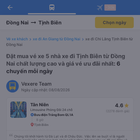
arrow_back
Tải app Vexere ngay!
Tải app Vexere
-30k
Mở app
Mở app
Nhận ưu đãi thành viên độc
-30k/ghế khi đặt vé máy bay qua
quyền
app
Đồng Nai
Tịnh Biên
Chọn ngày
Vé xe khách
xe đi An Giang từ Đồng Nai
xe đi Chi Lăng Tịnh Biên từ
Đồng Nai
Đặt mua vé xe 5 nhà xe đi Tịnh Biên từ Đồng
Nai chất lượng cao và giá vé ưu đãi nhất
: 6
chuyến mỗi ngày
Vexere Team
Ngày cập nhật: 08/08/2026
Tân Niên
4.6
Limousine Phòng Đôi 24 chỗ
(2278 đánh giá)
Bưu điện Trảng Bom QL1A
8 giờ
Tịnh Biên
Chúng tôi khởi hành từ Đà Lạt và đi Châu Đức. Việc lên xe buýt vì là người