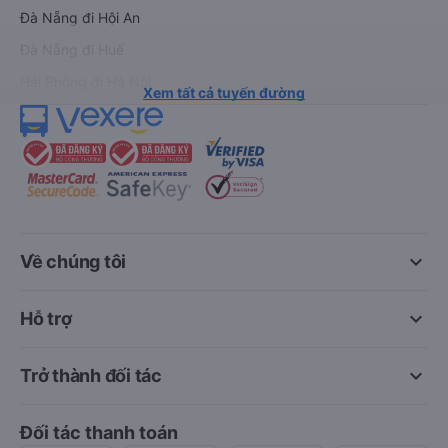
Đà Nẵng đi Hội An
Đà Nẵng đi Huế
Hải Phòng đi Hà Nội
Xem tất cả tuyến đường
keyboard_arrow_down
Về chúng tôi
keyboard_arrow_down
Hỗ trợ
keyboard_arrow_down
Trở thành đối tác
Đối tác thanh toán