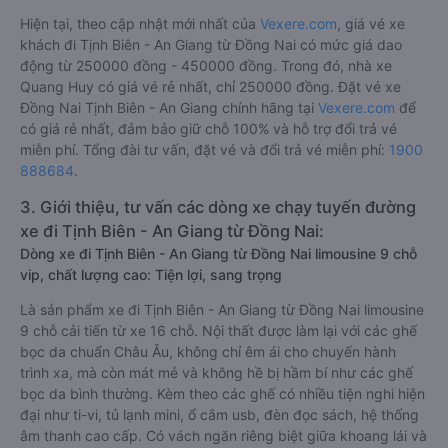
Hiện tại, theo cập nhật mới nhất của
Vexere.com
, giá vé xe
khách đi Tịnh Biên - An Giang từ Đồng Nai có mức giá dao
động từ 250000 đồng - 450000 đồng. Trong đó, nhà xe
Quang Huy có giá vé rẻ nhất, chỉ 250000 đồng. Đặt vé xe
Đồng Nai Tịnh Biên - An Giang chính hãng tại
Vexere.com
để
có giá rẻ nhất, đảm bảo giữ chỗ 100% và hỗ trợ đổi trả vé
miễn phí. Tổng đài tư vấn, đặt vé và đổi trả vé miễn phí:
1900
888684
.
3. Giới thiệu, tư vấn các dòng xe chạy tuyến đường
xe đi Tịnh Biên - An Giang từ Đồng Nai:
Dòng xe đi Tịnh Biên - An Giang từ Đồng Nai limousine 9 chỗ
vip, chất lượng cao: Tiện lợi, sang trọng
Là sản phẩm xe đi Tịnh Biên - An Giang từ Đồng Nai limousine
9 chỗ cải tiến từ xe 16 chỗ. Nội thất được làm lại với các ghế
bọc da chuẩn Châu Âu, không chỉ êm ái cho chuyến hành
trình xa, mà còn mát mẻ và không hề bị hầm bí như các ghế
bọc da bình thường. Kèm theo các ghế có nhiều tiện nghi hiện
đại như ti-vi, tủ lạnh mini, ổ cắm usb, đèn đọc sách, hệ thống
âm thanh cao cấp. Có vách ngăn riêng biệt giữa khoang lái và