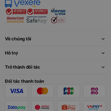
keyboard_arrow_down
Về chúng tôi
keyboard_arrow_down
Hỗ trợ
keyboard_arrow_down
Trở thành đối tác
Đối tác thanh toán