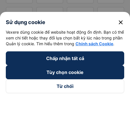
close
Sử dụng cookie
Vexere dùng cookie để website hoạt động ổn định. Bạn có thể
xem chi tiết hoặc thay đổi lựa chọn bất kỳ lúc nào trong phần
Quản lý cookie. Tìm hiểu thêm trong
Chính sách Cookie
.
Chấp nhận tất cả
Tùy chọn cookie
Từ chối
Theo dõi chúng tôi trên
Facebook
Tiktok
Youtube
Công ty TNHH Thương Mại Dịch Vụ Vexere