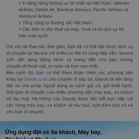
• 5 hãng hàng không uy tín nhất tại Việt Nam: Vietnam
Airlines, Vietjet Air, Bamboo Airways, Pacific Airlines và
Vietravel Airlines.
• Tổng công ty Đường sắt Việt Nam.
• Các đơn vị cho thuê xe máy, thuê xe du lịch uy tín
trên toàn quốc.
Chỉ với vài thao tác đơn giản, bạn đã có thể đặt được dịch vụ
di chuyển tại Vexere với nhiều ưu đãi vô cùng hấp dẫn. Vexere
luôn sẵn sàng đồng hành và mang đến cho bạn những
chuyến đi thoải mái, an toàn và trọn vẹn nhất.
Bên cạnh đó, bạn có thể tham khảo thêm các phương tiện
khác tại
Goyolo.com
cho chuyến đi sắp tới. Goyolo là nền tảng
đặt vé cho phép người dùng so sánh giá cả, giờ khởi hành,
thời gian di chuyển của nhiều phương tiện máy bay, xe khách
và tàu hoả. Hệ thống của Goyolo được liên kết trực tiếp với
các hãng máy bay, xe khách và tàu hoả, luôn đảm bảo có vé
cho bạn di chuyển.
Ứng dụng đặt vé Xe khách, Máy bay,