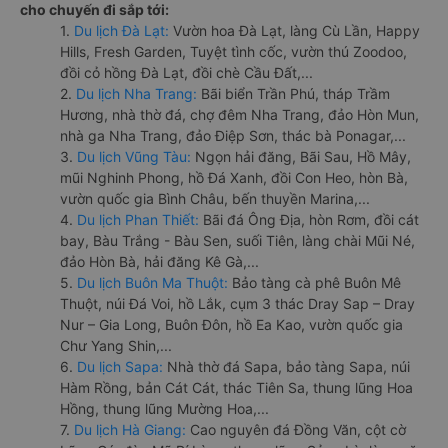
cho chuyến đi sắp tới:
1.
Du lịch Đà Lạt:
Vườn hoa Đà Lạt, làng Cù Lần, Happy
Hills, Fresh Garden, Tuyệt tình cốc, vườn thú Zoodoo,
đồi cỏ hồng Đà Lạt, đồi chè Cầu Đất,...
2.
Du lịch Nha Trang:
Bãi biển Trần Phú, tháp Trầm
Hương, nhà thờ đá, chợ đêm Nha Trang, đảo Hòn Mun,
nhà ga Nha Trang, đảo Điệp Sơn, thác bà Ponagar,...
3.
Du lịch Vũng Tàu:
Ngọn hải đăng, Bãi Sau, Hồ Mây,
mũi Nghinh Phong, hồ Đá Xanh, đồi Con Heo, hòn Bà,
vườn quốc gia Bình Châu, bến thuyền Marina,...
4.
Du lịch Phan Thiết:
Bãi đá Ông Địa, hòn Rơm, đồi cát
bay, Bàu Trắng - Bàu Sen, suối Tiên, làng chài Mũi Né,
đảo Hòn Bà, hải đăng Kê Gà,...
5.
Du lịch Buôn Ma Thuột:
Bảo tàng cà phê Buôn Mê
Thuột, núi Đá Voi, hồ Lắk, cụm 3 thác Dray Sap – Dray
Nur – Gia Long, Buôn Đôn, hồ Ea Kao, vườn quốc gia
Chư Yang Shin,...
6.
Du lịch Sapa:
Nhà thờ đá Sapa, bảo tàng Sapa, núi
Hàm Rồng, bản Cát Cát, thác Tiên Sa, thung lũng Hoa
Hồng, thung lũng Mường Hoa,...
7.
Du lịch Hà Giang:
Cao nguyên đá Đồng Văn, cột cờ