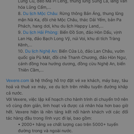
Lũng Cú, đèo Mã Pí Lèng, thung lũng Sủng Là, làng văn
hóa Lũng Cẩm,...
8.
Du lịch Mộc Châu:
Rừng thông Bản Áng, thung lũng
mận Nà Ka, đồi chè Mộc Châu, thác Dải Yếm, bản Pa
Phách, hang dơi, khu du lịch Happy Land,...
9.
Du lịch Hải Phòng:
Biển Đồ Sơn, đảo Hòn Dấu, vịnh
Lan Hạ, đảo Bạch Long Vỹ, núi Voi, khu di tích Tràng
Kênh,...
10.
Du lịch Nghệ An:
Biển Cửa Lò, đảo Lan Châu, vườn
quốc gia Pù Mát, đồi chè Thanh Chương, đảo Hòn Ngư,
cánh đồng hoa hướng dương, đồng cừu Nghệ An, biển
Thiên Cầm,...
Vexere.com
là hệ thống hỗ trợ đặt vé xe khách, máy bay, tàu
hoả và thuê xe máy, xe du lịch trên nhiều tuyến đường khắp
cả nước.
Với Vexere, việc lập kế hoạch cho hành trình di chuyển trở nên
vô cùng đơn giản, linh hoạt và được cá nhân hóa hơn bao giờ
hết. Vexere hiện là nền tảng kết nối hành khách với các đối
tác hàng đầu trong lĩnh vực đi lại, bao gồm:
• 2000+ hãng xe chất lượng cao trên 5000+ tuyến
đường trong và ngoài nước.