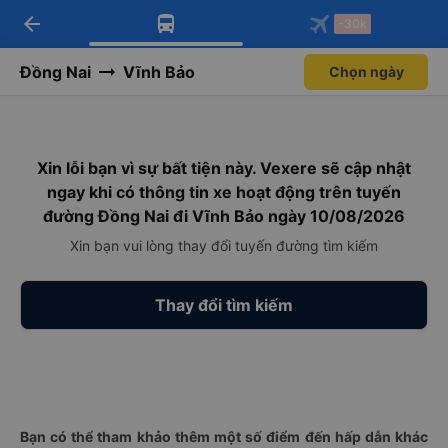
arrow_back
Tải app Vexere ngay!
Tải app Vexere
-30k
Mở app
Mở app
Nhận ưu đãi thành viên độc
-30k/ghế khi đặt vé máy bay qua
quyền
app
Đồng Nai
Vĩnh Bảo
Chọn ngày
Xin lỗi bạn vì sự bất tiện này. Vexere sẽ cập nhật
ngay khi có thông tin xe hoạt động trên tuyến
đường Đồng Nai đi Vĩnh Bảo ngày 10/08/2026
Xin bạn vui lòng thay đổi tuyến đường tìm kiếm
Thay đổi tìm kiếm
Bạn có thể tham khảo thêm một số điểm đến hấp dẫn khác