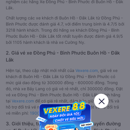
nghiệm các hãng Xe Đồng Phú - Bình Phước đi Buôn Hồ - Đắk
Lắk.
Chất lượng các xe khách đi Buôn Hồ - Đắk Lắk từ Đồng Phú -
Bình Phước được đánh giá 4.7, với điểm trung bình là 4.7/5 bởi
3218 hành khách. Trong đó hãng xe khách Đồng Phú - Bình
Phước Buôn Hồ - Đắk Lắk tốt nhất tuyến được đánh giá 4.9/5
bởi 1105 hành khách là nhà xe Cường Ny.
2. Giá vé xe Đồng Phú - Bình Phước Buôn Hồ - Đắk
Lắk
Hiện tại, theo cập nhật mới nhất của
Vexere.com
, giá vé xe
khách đi Buôn Hồ - Đắk Lắk từ Đồng Phú - Bình Phước có
mức giá dao động từ 300000 đồng - 600000 đồng. Trong
đó, nhà xe Bảy Lang có giá vé rẻ nhất, chỉ 300000 đồng. Đặt
vé xe Đồng Phú - Bình Phước Buôn Hồ - Đắk Lắk chính hãng
tại
Vexere.com
để có giá rẻ nhất, đảm bảo giữ chỗ 100% và
hỗ trợ đổi trả vé miễn phí. Tổng đài tư vấn, đặt vé và đổi trả
vé miễn phí:
1900 888684
.
3. Giới thiệu, tư vấn các dòng xe chạy tuyến đường