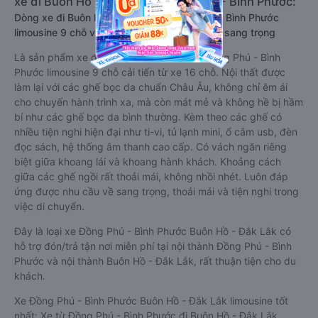
xe đi Buôn Hồ - Đắk Lắk từ Đồng Phú - Bình Phước:
Dòng xe đi Buôn Hồ - Đắk Lắk từ Đồng Phú - Bình Phước
limousine 9 chỗ vip, chất lượng cao: Tiện lợi, sang trọng
Là sản phẩm xe đi Buôn Hồ - Đắk Lắk từ Đồng Phú - Bình
Phước limousine 9 chỗ cải tiến từ xe 16 chỗ. Nội thất được
làm lại với các ghế bọc da chuẩn Châu Âu, không chỉ êm ái
cho chuyến hành trình xa, mà còn mát mẻ và không hề bị hầm
bí như các ghế bọc da bình thường. Kèm theo các ghế có
nhiều tiện nghi hiện đại như ti-vi, tủ lạnh mini, ổ cắm usb, đèn
đọc sách, hệ thống âm thanh cao cấp. Có vách ngăn riêng
biệt giữa khoang lái và khoang hành khách. Khoảng cách
giữa các ghế ngồi rất thoải mái, không nhồi nhét. Luôn đáp
ứng được nhu cầu về sang trọng, thoải mái và tiện nghi trong
việc di chuyển.
Đây là loại xe Đồng Phú - Bình Phước Buôn Hồ - Đắk Lắk có
hỗ trợ đón/trả tận nơi miễn phí tại nội thành Đồng Phú - Bình
Phước và nội thành Buôn Hồ - Đắk Lắk, rất thuận tiện cho du
khách.
Xe Đồng Phú - Bình Phước Buôn Hồ - Đắk Lắk limousine tốt
nhất: Xe từ Đồng Phú - Bình Phước đi Buôn Hồ - Đắk Lắk