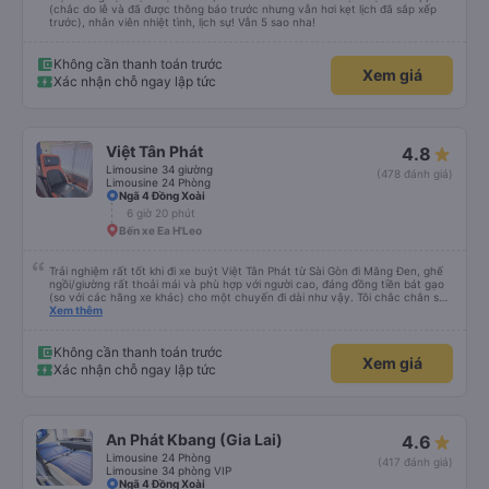
(chắc do lễ và đã được thông báo trước nhưng vẫn hơi kẹt lịch đã sắp xếp
trước), nhân viên nhiệt tình, lịch sự! Vẫn 5 sao nha!
Không cần thanh toán trước
Xem giá
Xác nhận chỗ ngay lập tức
Việt Tân Phát
4.8
Limousine 34 giường
(478 đánh giá)
Limousine 24 Phòng
Ngã 4 Đồng Xoài
6 giờ 20 phút
Bến xe Ea H'Leo
Trải nghiệm rất tốt khi đi xe buýt Việt Tân Phát từ Sài Gòn đi Măng Đen, ghế
ngồi/giường rất thoải mái và phù hợp với người cao, đáng đồng tiền bát gạo
(so với các hãng xe khác) cho một chuyến đi dài như vậy. Tôi chắc chắn sẽ
sử dụng lại sau.
Xem thêm
Không cần thanh toán trước
Xem giá
Xác nhận chỗ ngay lập tức
An Phát Kbang (Gia Lai)
4.6
Limousine 24 Phòng
(417 đánh giá)
Limousine 34 phòng VIP
Ngã 4 Đồng Xoài