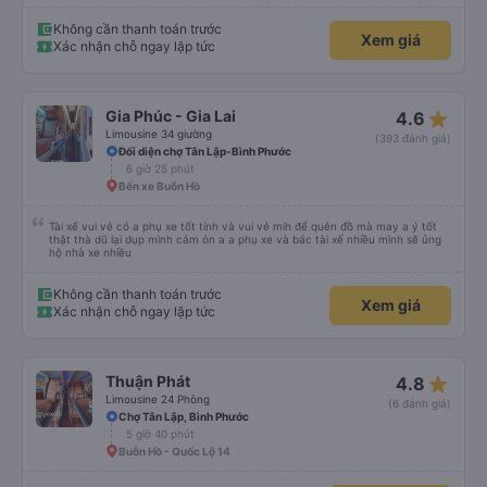
đi du lịch Pleiku thì dặn các chú chở về nhà xe Bảy Lang lun nhen ngay trung
tâm xuống xe ăn sáng lun nè 10/10
Không cần thanh toán trước
Xem giá
Xác nhận chỗ ngay lập tức
star_rate
Gia Phúc - Gia Lai
4.6
Limousine 34 giường
(393 đánh giá)
Đối diện chợ Tân Lập-Bình Phước
6 giờ 25 phút
Bến xe Buôn Hồ
Tài xế vui vẻ có a phụ xe tốt tính và vui vẻ mih để quên đồ mà may a ý tốt
thật thà dũ lại dụp mình cảm ỏn a a phụ xe và bác tài xế nhiều mình sẽ ủng
hộ nhà xe nhiều
Không cần thanh toán trước
Xem giá
Xác nhận chỗ ngay lập tức
star_rate
Thuận Phát
4.8
Limousine 24 Phòng
(6 đánh giá)
Chợ Tân Lập, Bình Phước
5 giờ 40 phút
Buôn Hồ - Quốc Lộ 14