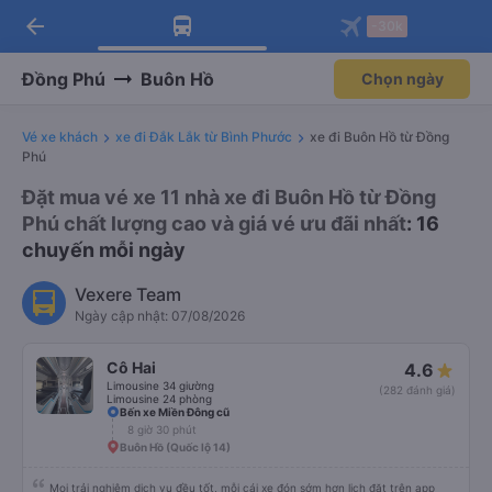
arrow_back
Tải app Vexere ngay!
Tải app Vexere
-30k
Mở app
Mở app
Nhận ưu đãi thành viên độc
-30k/ghế khi đặt vé máy bay qua
quyền
app
Đồng Phú
Buôn Hồ
Chọn ngày
Vé xe khách
xe đi Đắk Lắk từ Bình Phước
xe đi Buôn Hồ từ Đồng
Phú
Đặt mua vé xe 11 nhà xe đi Buôn Hồ từ Đồng
Phú chất lượng cao và giá vé ưu đãi nhất
: 16
chuyến mỗi ngày
Vexere Team
Ngày cập nhật: 07/08/2026
Cô Hai
4.6
Limousine 34 giường
(282 đánh giá)
Limousine 24 phòng
Bến xe Miền Đông cũ
8 giờ 30 phút
Buôn Hồ (Quốc lộ 14)
Mọi trải nghiệm dịch vụ đều tốt, mỗi cái xe đón sớm hơn lịch đặt trên app