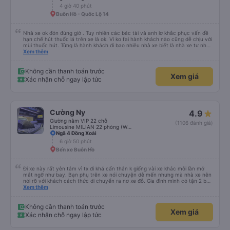
4 giờ 40 phút
Buôn Hồ - Quốc Lộ 14
Nhà xe ok đón đúng giờ . Tuy nhiên các bác tài và anh lơ khắc phục vấn đề
hạn chế hút thuốc lá trên xe là ok. Vì ko fai hành khách nào cũng dễ chịu với
mùi thuốc hút. Từng là hành khách đi bao nhiêu nhà xe biết là nhà xe tư nhân
, nhưng hãy theo cách vận hành của Phương Trang Busline, từ tổng đài cho
Xem thêm
tới nội quy... Vé có mắc 1 chúc cũng chấp nhận đc..
Không cần thanh toán trước
Xem giá
Xác nhận chỗ ngay lập tức
Cường Ny
4.9
Giường nằm VIP 22 chỗ
(1106 đánh giá)
Limousine MILIAN 22 phòng (WC)
Ngã 4 Đồng Xoài
6 giờ 50 phút
Bến xe Buôn Hồ
Đi xe này rất yên tâm vì tx đi khá cẩn thân k giống vài xe khác mỗi lần mở
mắt ngỡ như bay. Bạn phụ trên xe nói chuyện dễ mến nhưng mà nhà xe nên
nói rõ với khách cách thức di chuyển ra nơ xe đỗ. Gia đình mình có tận 2 bé
nhỏ tay xách nách mang mà mình bị xoay vòng vòng đi bộ đến khu đỗ xe thì
Xem thêm
chân chảy máo luôn é 🥲 còn lại 10 đỉm
Không cần thanh toán trước
Xem giá
Xác nhận chỗ ngay lập tức