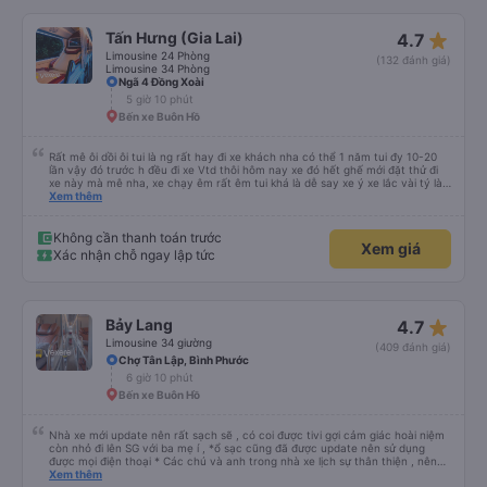
star_rate
Tấn Hưng (Gia Lai)
4.7
Limousine 24 Phòng
(132 đánh giá)
Limousine 34 Phòng
Ngã 4 Đồng Xoài
5 giờ 10 phút
Bến xe Buôn Hồ
Rất mê ôi dồi ôi tui là ng rất hay đi xe khách nha có thể 1 năm tui đy 10-20
lần vậy đó trước h đều đi xe Vtd thôi hôm nay xe đó hết ghế mới đặt thử đi
xe này mà mê nha, xe chạy êm rất êm tui khá là dễ say xe ý xe lắc vài tý là
tui say liền à mà đi xe này tui ngồi các kiểu thậm chí gần nữa đoạn đg tui
Xem thêm
ngồi ko nằm luôn ko s, máy lạnh mở rất mát ko quá lạnh cũng ko quá nóng
nhiều xe tui đy máy lạnh mở như mùa đông bắc cực luôn, chăn cũng ấm lắm
má ko hôi ko ngứa đắp yên tâm lắm tr có mấy xe chăn mỏng điều hòa lạnh
Không cần thanh toán trước
Xem giá
đắp vào 1 lúc vừa hôi vừa ngứa hổng dám đắp, mấy trạm dừng chân đi WC
Xác nhận chỗ ngay lập tức
có nước nha, huhu nhiều chỗ tui đi mấy xe khác ko có nc thậm chí giấy cũng
ko luôn 😭 nhưng bù lại thì giường hơi bé nha, vé ăn cũng mắc hơn những xe
khác, phục vụ chỗ bán vé hơi cọc hình như xe này cũng bị phản ánh phục vụ
hay sao á . Tổng kết giá rẻ, wc (có nước), chăn thơm ấm, xe êm ko lắc ko
say nhưng giường bé, vé ăn nhích hơn so vs những xe khác, phục vụ vé ko
star_rate
Bảy Lang
4.7
tốt nhưng tui chuyên gia đặt vé on nên nói chung tuỵt zời sau này sẽ là
khách quen 😍😍
Limousine 34 giường
(409 đánh giá)
Chợ Tân Lập, Bình Phước
6 giờ 10 phút
Bến xe Buôn Hồ
Nhà xe mới update nên rất sạch sẽ , có coi được tivi gợi cảm giác hoài niệm
còn nhỏ đi lên SG với ba mẹ í , *ổ sạc cũng đã được update nên sử dụng
được mọi điện thoại * Các chú và anh trong nhà xe lịch sự thân thiện , nên
các bạn yên tâm , giá còn phù hợp nữa nói chung oki la ngen , ai có nhu cầu
Xem thêm