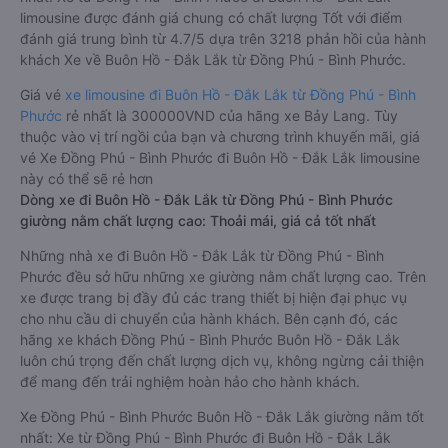
limousine được đánh giá chung có chất lượng Tốt với điểm
đánh giá trung bình từ 4.7/5 dựa trên 3218 phản hồi của hành
khách Xe về Buôn Hồ - Đắk Lắk từ Đồng Phú - Bình Phước.
Giá vé
xe limousine đi Buôn Hồ - Đắk Lắk từ Đồng Phú - Bình
Phước
rẻ nhất là 300000VND của hãng xe Bảy Lang. Tùy
thuộc vào vị trí ngồi của bạn và chương trình khuyến mãi, giá
vé Xe Đồng Phú - Bình Phước đi Buôn Hồ - Đắk Lắk limousine
này có thể sẽ rẻ hơn
Dòng xe đi Buôn Hồ - Đắk Lắk từ Đồng Phú - Bình Phước
giường nằm chất lượng cao: Thoải mái, giá cả tốt nhất
Những nhà xe đi Buôn Hồ - Đắk Lắk từ Đồng Phú - Bình
Phước đều sở hữu những xe giường nằm chất lượng cao. Trên
xe được trang bị đầy đủ các trang thiết bị hiện đại phục vụ
cho nhu cầu di chuyển của hành khách. Bên cạnh đó, các
hãng xe khách Đồng Phú - Bình Phước Buôn Hồ - Đắk Lắk
luôn chú trọng đến chất lượng dịch vụ, không ngừng cải thiện
để mang đến trải nghiệm hoàn hảo cho hành khách.
Xe Đồng Phú - Bình Phước Buôn Hồ - Đắk Lắk giường nằm tốt
nhất: Xe từ Đồng Phú - Bình Phước đi Buôn Hồ - Đắk Lắk