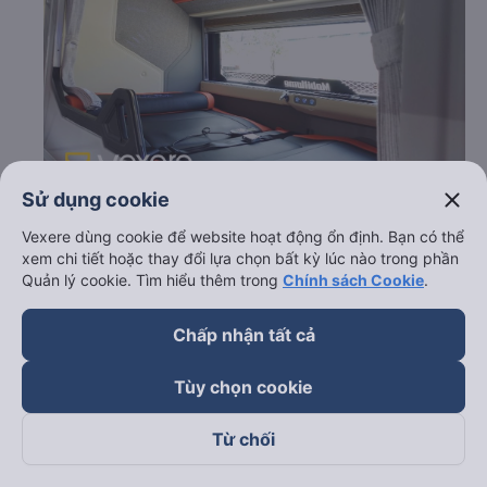
close
Sử dụng cookie
Vexere dùng cookie để website hoạt động ổn định. Bạn có thể
c. Lộ trình, giờ khởi hành và giờ kết thúc của xe khách Việt
xem chi tiết hoặc thay đổi lựa chọn bất kỳ lúc nào trong phần
Tân Phát
Quản lý cookie. Tìm hiểu thêm trong
Chính sách Cookie
.
Giờ xuất phát ở Đồng Phú - Bình Phước: 21:05,
21:35, 21:50
Chấp nhận tất cả
Giờ đến nơi ở Buôn Hồ - Đắk Lắk: 03:29, 03:59,
04:14
Tùy chọn cookie
Thời gian chạy từ Đồng Phú - Bình Phước đi Buôn Hồ
- Đắk Lắk của nhà xe
Việt Tân Phát
khoảng: 6.4 giờ
Từ chối
d. Các điểm đón khách của nhà xe Việt Tân Phát