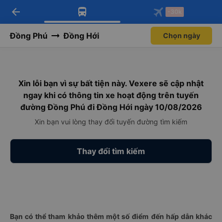
arrow_back
Tải app Vexere ngay!
Tải app Vexere
-30k
Mở app
Mở app
Nhận ưu đãi thành viên độc
-30k/ghế khi đặt vé máy bay qua
quyền
app
Đồng Phú
Đồng Hới
Chọn ngày
Xin lỗi bạn vì sự bất tiện này. Vexere sẽ cập nhật
ngay khi có thông tin xe hoạt động trên tuyến
đường Đồng Phú đi Đồng Hới ngày 10/08/2026
Xin bạn vui lòng thay đổi tuyến đường tìm kiếm
Thay đổi tìm kiếm
Bạn có thể tham khảo thêm một số điểm đến hấp dẫn khác