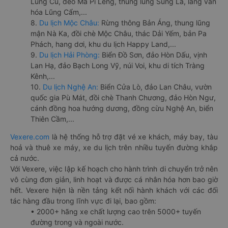
Lũng Cú, đèo Mã Pí Lèng, thung lũng Sủng Là, làng văn
hóa Lũng Cẩm,...
8.
Du lịch Mộc Châu:
Rừng thông Bản Áng, thung lũng
mận Nà Ka, đồi chè Mộc Châu, thác Dải Yếm, bản Pa
Phách, hang dơi, khu du lịch Happy Land,...
9.
Du lịch Hải Phòng:
Biển Đồ Sơn, đảo Hòn Dấu, vịnh
Lan Hạ, đảo Bạch Long Vỹ, núi Voi, khu di tích Tràng
Kênh,...
10.
Du lịch Nghệ An:
Biển Cửa Lò, đảo Lan Châu, vườn
quốc gia Pù Mát, đồi chè Thanh Chương, đảo Hòn Ngư,
cánh đồng hoa hướng dương, đồng cừu Nghệ An, biển
Thiên Cầm,...
Vexere.com
là hệ thống hỗ trợ đặt vé xe khách, máy bay, tàu
hoả và thuê xe máy, xe du lịch trên nhiều tuyến đường khắp
cả nước.
Với Vexere, việc lập kế hoạch cho hành trình di chuyển trở nên
vô cùng đơn giản, linh hoạt và được cá nhân hóa hơn bao giờ
hết. Vexere hiện là nền tảng kết nối hành khách với các đối
tác hàng đầu trong lĩnh vực đi lại, bao gồm:
• 2000+ hãng xe chất lượng cao trên 5000+ tuyến
đường trong và ngoài nước.