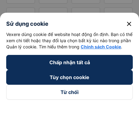
close
Sử dụng cookie
Vexere dùng cookie để website hoạt động ổn định. Bạn có thể
xem chi tiết hoặc thay đổi lựa chọn bất kỳ lúc nào trong phần
Quản lý cookie. Tìm hiểu thêm trong
Chính sách Cookie
.
Chấp nhận tất cả
Tùy chọn cookie
Từ chối
Theo dõi chúng tôi trên
Facebook
Tiktok
Youtube
Công ty TNHH Thương Mại Dịch Vụ Vexere