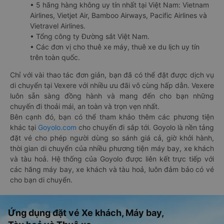
• 5 hãng hàng không uy tín nhất tại Việt Nam: Vietnam
Airlines, Vietjet Air, Bamboo Airways, Pacific Airlines và
Vietravel Airlines.
• Tổng công ty Đường sắt Việt Nam.
• Các đơn vị cho thuê xe máy, thuê xe du lịch uy tín
trên toàn quốc.
Chỉ với vài thao tác đơn giản, bạn đã có thể đặt được dịch vụ
di chuyển tại Vexere với nhiều ưu đãi vô cùng hấp dẫn. Vexere
luôn sẵn sàng đồng hành và mang đến cho bạn những
chuyến đi thoải mái, an toàn và trọn vẹn nhất.
Bên cạnh đó, bạn có thể tham khảo thêm các phương tiện
khác tại
Goyolo.com
cho chuyến đi sắp tới. Goyolo là nền tảng
đặt vé cho phép người dùng so sánh giá cả, giờ khởi hành,
thời gian di chuyển của nhiều phương tiện máy bay, xe khách
và tàu hoả. Hệ thống của Goyolo được liên kết trực tiếp với
các hãng máy bay, xe khách và tàu hoả, luôn đảm bảo có vé
cho bạn di chuyển.
Ứng dụng đặt vé Xe khách, Máy bay,