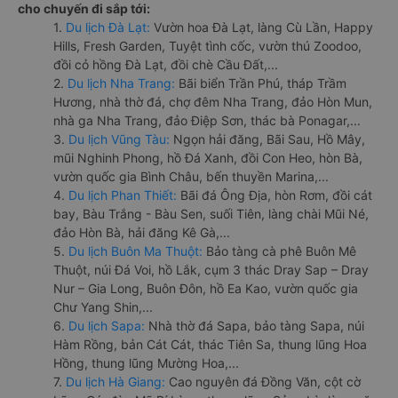
cho chuyến đi sắp tới:
1.
Du lịch Đà Lạt:
Vườn hoa Đà Lạt, làng Cù Lần, Happy
Hills, Fresh Garden, Tuyệt tình cốc, vườn thú Zoodoo,
đồi cỏ hồng Đà Lạt, đồi chè Cầu Đất,...
2.
Du lịch Nha Trang:
Bãi biển Trần Phú, tháp Trầm
Hương, nhà thờ đá, chợ đêm Nha Trang, đảo Hòn Mun,
nhà ga Nha Trang, đảo Điệp Sơn, thác bà Ponagar,...
3.
Du lịch Vũng Tàu:
Ngọn hải đăng, Bãi Sau, Hồ Mây,
mũi Nghinh Phong, hồ Đá Xanh, đồi Con Heo, hòn Bà,
vườn quốc gia Bình Châu, bến thuyền Marina,...
4.
Du lịch Phan Thiết:
Bãi đá Ông Địa, hòn Rơm, đồi cát
bay, Bàu Trắng - Bàu Sen, suối Tiên, làng chài Mũi Né,
đảo Hòn Bà, hải đăng Kê Gà,...
5.
Du lịch Buôn Ma Thuột:
Bảo tàng cà phê Buôn Mê
Thuột, núi Đá Voi, hồ Lắk, cụm 3 thác Dray Sap – Dray
Nur – Gia Long, Buôn Đôn, hồ Ea Kao, vườn quốc gia
Chư Yang Shin,...
6.
Du lịch Sapa:
Nhà thờ đá Sapa, bảo tàng Sapa, núi
Hàm Rồng, bản Cát Cát, thác Tiên Sa, thung lũng Hoa
Hồng, thung lũng Mường Hoa,...
7.
Du lịch Hà Giang:
Cao nguyên đá Đồng Văn, cột cờ