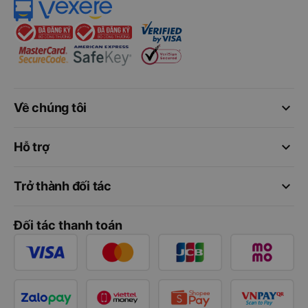
keyboard_arrow_down
Về chúng tôi
keyboard_arrow_down
Hỗ trợ
keyboard_arrow_down
Trở thành đối tác
Đối tác thanh toán