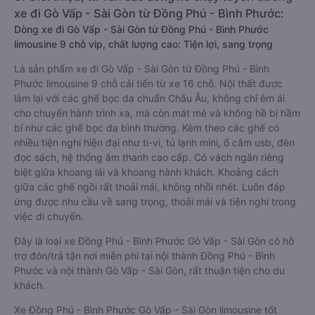
xe đi Gò Vấp - Sài Gòn từ Đồng Phú - Bình Phước:
Dòng xe đi Gò Vấp - Sài Gòn từ Đồng Phú - Bình Phước
limousine 9 chỗ vip, chất lượng cao: Tiện lợi, sang trọng
Là sản phẩm xe đi Gò Vấp - Sài Gòn từ Đồng Phú - Bình
Phước limousine 9 chỗ cải tiến từ xe 16 chỗ. Nội thất được
làm lại với các ghế bọc da chuẩn Châu Âu, không chỉ êm ái
cho chuyến hành trình xa, mà còn mát mẻ và không hề bị hầm
bí như các ghế bọc da bình thường. Kèm theo các ghế có
nhiều tiện nghi hiện đại như ti-vi, tủ lạnh mini, ổ cắm usb, đèn
đọc sách, hệ thống âm thanh cao cấp. Có vách ngăn riêng
biệt giữa khoang lái và khoang hành khách. Khoảng cách
giữa các ghế ngồi rất thoải mái, không nhồi nhét. Luôn đáp
ứng được nhu cầu về sang trọng, thoải mái và tiện nghi trong
việc di chuyển.
Đây là loại xe Đồng Phú - Bình Phước Gò Vấp - Sài Gòn có hỗ
trợ đón/trả tận nơi miễn phí tại nội thành Đồng Phú - Bình
Phước và nội thành Gò Vấp - Sài Gòn, rất thuận tiện cho du
khách.
Xe Đồng Phú - Bình Phước Gò Vấp - Sài Gòn limousine tốt