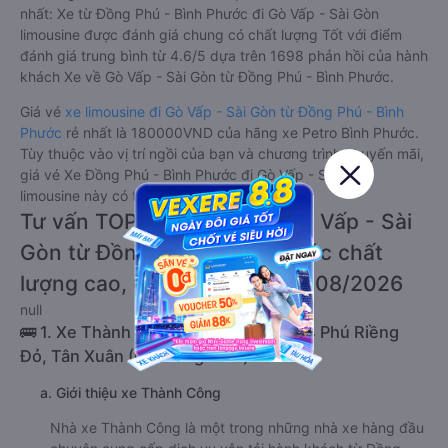
nhất: Xe từ Đồng Phú - Bình Phước đi Gò Vấp - Sài Gòn
limousine được đánh giá chung có chất lượng Tốt với điểm
đánh giá trung bình từ 4.6/5 dựa trên 1698 phản hồi của hành
khách Xe về Gò Vấp - Sài Gòn từ Đồng Phú - Bình Phước.
Giá vé
xe limousine đi Gò Vấp - Sài Gòn từ Đồng Phú - Bình
Phước
rẻ nhất là 180000VND của hãng xe Petro Bình Phước.
Tùy thuộc vào vị trí ngồi của bạn và chương trình khuyến mãi,
giá vé Xe Đồng Phú - Bình Phước đi Gò Vấp - Sài Gòn
limousine này có thể sẽ rẻ hơn
Tư vấn TOP 2 xe khách đi Gò Vấp - Sài
Gòn từ Đồng Phú - Bình Phước chất
lượng cao, uy tín, giá rẻ nhất 08/2026
null
🚌 1. Xe Thành Công khởi hành tại 604 Phú Riềng
Đỏ, Tân Xuân (CN Đồng Xoài)
a. Giới thiệu xe Thành Công
Nhà xe Thành Công là một trong những nhà xe hàng đầu