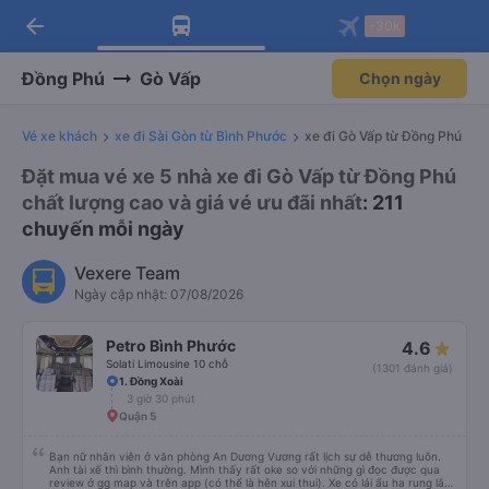
arrow_back
Tải app Vexere ngay!
Tải app Vexere
-30k
Mở app
Mở app
Nhận ưu đãi thành viên độc
-30k/ghế khi đặt vé máy bay qua
quyền
app
Đồng Phú
Gò Vấp
Chọn ngày
Vé xe khách
xe đi Sài Gòn từ Bình Phước
xe đi Gò Vấp từ Đồng Phú
Đặt mua vé xe 5 nhà xe đi Gò Vấp từ Đồng Phú
chất lượng cao và giá vé ưu đãi nhất
: 211
chuyến mỗi ngày
Vexere Team
Ngày cập nhật: 07/08/2026
Petro Bình Phước
4.6
Solati Limousine 10 chỗ
(1301 đánh giá)
1. Đồng Xoài
3 giờ 30 phút
Quận 5
Bạn nữ nhân viên ở văn phòng An Dương Vương rất lịch sự dễ thương luôn.
Anh tài xế thì bình thường. Mình thấy rất oke so với những gì đọc được qua
review ở gg map và trên app (có thể là hên xui thui). Xe có lái ẩu ha rung lắc