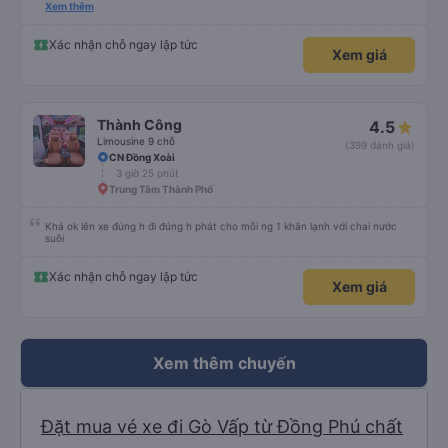
hay không thì cũng ko rõ tại mình say xe nên ngủ ko à
Xem thêm
Xác nhận chỗ ngay lập tức
Xem giá
Thành Công
4.5
Limousine 9 chỗ
(399 đánh giá)
CN Đồng Xoài
3 giờ 25 phút
Trung Tâm Thành Phố
Khá ok lên xe đúng h đi đúng h phát cho mỗi ng 1 khăn lạnh với chai nước
suôi
Xác nhận chỗ ngay lập tức
Xem giá
Xem thêm chuyến
Đặt mua vé xe đi Gò Vấp từ Đồng Phú chất