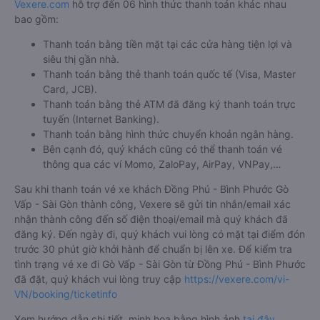
Vexere.com
hỗ trợ đến 06 hình thức thanh toán khác nhau
bao gồm:
Thanh toán bằng tiền mặt tại các cửa hàng tiện lợi và
siêu thị gần nhà.
Thanh toán bằng thẻ thanh toán quốc tế (Visa, Master
Card, JCB).
Thanh toán bằng thẻ ATM đã đăng ký thanh toán trực
tuyến (Internet Banking).
Thanh toán bằng hình thức chuyển khoản ngân hàng.
Bên cạnh đó, quý khách cũng có thể thanh toán vé
thông qua các ví Momo, ZaloPay, AirPay, VNPay,…
Sau khi thanh toán vé xe khách Đồng Phú - Bình Phước Gò
Vấp - Sài Gòn thành công, Vexere sẽ gửi tin nhắn/email xác
nhận thành công đến số điện thoại/email mà quý khách đã
đăng ký. Đến ngày đi, quý khách vui lòng có mặt tại điểm đón
trước 30 phút giờ khởi hành để chuẩn bị lên xe. Để kiểm tra
tình trạng vé xe đi Gò Vấp - Sài Gòn từ Đồng Phú - Bình Phước
đã đặt, quý khách vui lòng truy cập
https://vexere.com/vi-
VN/booking/ticketinfo
Xem hướng dẫn chi tiết, minh họa bằng hình ảnh
tại đây.