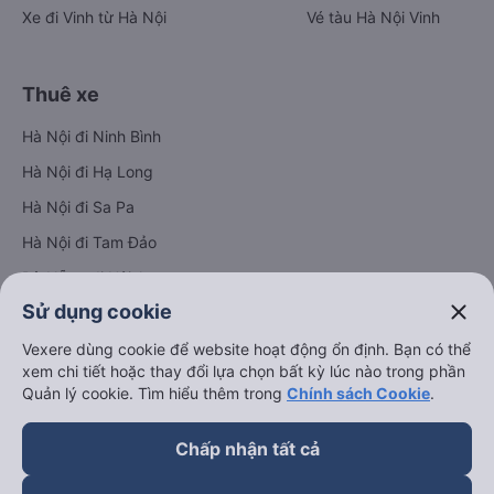
Xe đi Vinh từ Hà Nội
Vé tàu Hà Nội Vinh
Thuê xe
Hà Nội đi Ninh Bình
Hà Nội đi Hạ Long
Hà Nội đi Sa Pa
Hà Nội đi Tam Đảo
Đà Nẵng đi Hội An
close
Sử dụng cookie
Đà Nẵng đi Huế
Hải Phòng đi Hà Nội
Vexere dùng cookie để website hoạt động ổn định. Bạn có thể
Xem tất cả tuyến đường
xem chi tiết hoặc thay đổi lựa chọn bất kỳ lúc nào trong phần
Quản lý cookie. Tìm hiểu thêm trong
Chính sách Cookie
.
Chấp nhận tất cả