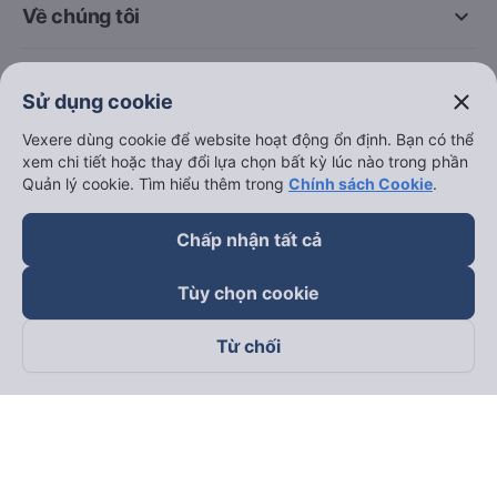
keyboard_arrow_down
Về chúng tôi
keyboard_arrow_down
Hỗ trợ
close
Sử dụng cookie
keyboard_arrow_down
Vexere dùng cookie để website hoạt động ổn định. Bạn có thể
Trở thành đối tác
xem chi tiết hoặc thay đổi lựa chọn bất kỳ lúc nào trong phần
Quản lý cookie. Tìm hiểu thêm trong
Chính sách Cookie
.
Đối tác thanh toán
Chấp nhận tất cả
Tùy chọn cookie
Từ chối