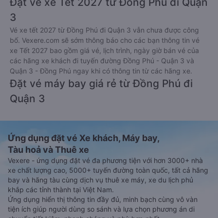
Đặt vé xe Tết 2027 từ Đồng Phú đi Quận
3
Vé xe tết 2027 từ Đồng Phú đi Quận 3 vẫn chưa được công
bố. Vexere.com sẽ sớm thông báo cho các bạn thông tin vé
xe Tết 2027 bao gồm giá vé, lịch trình, ngày giờ bán vé của
các hãng xe khách đi tuyến đường Đồng Phú - Quận 3 và
Quận 3 - Đồng Phú ngay khi có thông tin từ các hãng xe.
Đặt vé máy bay giá rẻ từ Đồng Phú đi
Quận 3
Ứng dụng đặt vé Xe khách, Máy bay,
Tàu hoả và Thuê xe
Vexere - ứng dụng đặt vé đa phương tiện với hơn 3000+ nhà
xe chất lượng cao, 5000+ tuyến đường toàn quốc, tất cả hãng
bay và hãng tàu cùng dịch vụ thuê xe máy, xe du lịch phủ
khắp các tỉnh thành tại Việt Nam.
Ứng dụng hiển thị thông tin đầy đủ, minh bạch cùng vô vàn
tiện ích giúp người dùng so sánh và lựa chọn phương án di