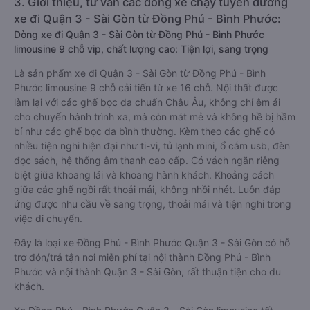
3. Giới thiệu, tư vấn các dòng xe chạy tuyến đường
xe đi Quận 3 - Sài Gòn từ Đồng Phú - Bình Phước:
Dòng xe đi Quận 3 - Sài Gòn từ Đồng Phú - Bình Phước
limousine 9 chỗ vip, chất lượng cao: Tiện lợi, sang trọng
Là sản phẩm xe đi Quận 3 - Sài Gòn từ Đồng Phú - Bình
Phước limousine 9 chỗ cải tiến từ xe 16 chỗ. Nội thất được
làm lại với các ghế bọc da chuẩn Châu Âu, không chỉ êm ái
cho chuyến hành trình xa, mà còn mát mẻ và không hề bị hầm
bí như các ghế bọc da bình thường. Kèm theo các ghế có
nhiều tiện nghi hiện đại như ti-vi, tủ lạnh mini, ổ cắm usb, đèn
đọc sách, hệ thống âm thanh cao cấp. Có vách ngăn riêng
biệt giữa khoang lái và khoang hành khách. Khoảng cách
giữa các ghế ngồi rất thoải mái, không nhồi nhét. Luôn đáp
ứng được nhu cầu về sang trọng, thoải mái và tiện nghi trong
việc di chuyển.
Đây là loại xe Đồng Phú - Bình Phước Quận 3 - Sài Gòn có hỗ
trợ đón/trả tận nơi miễn phí tại nội thành Đồng Phú - Bình
Phước và nội thành Quận 3 - Sài Gòn, rất thuận tiện cho du
khách.