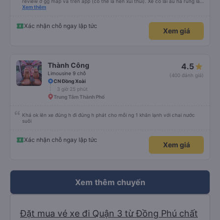
review ở gg map và trên app (có thể là hên xui thui). Xe có lái ẩu ha rung lắc
hay không thì cũng ko rõ tại mình say xe nên ngủ ko à
Xem thêm
Xác nhận chỗ ngay lập tức
Xem giá
Thành Công
4.5
Limousine 9 chỗ
(400 đánh giá)
CN Đồng Xoài
3 giờ 25 phút
Trung Tâm Thành Phố
Khá ok lên xe đúng h đi đúng h phát cho mỗi ng 1 khăn lạnh với chai nước
suôi
Xác nhận chỗ ngay lập tức
Xem giá
Xem thêm chuyến
Đặt mua vé xe đi Quận 3 từ Đồng Phú chất