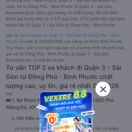
Xe Đồng Phú - Bình Phước Quận 3 - Sài Gòn limousine tốt
nhất: Xe từ Đồng Phú - Bình Phước đi Quận 3 - Sài Gòn
limousine được đánh giá chung có chất lượng Tốt với điểm
đánh giá trung bình từ 4.5/5 dựa trên 1702 phản hồi của hành
khách Xe về Quận 3 - Sài Gòn từ Đồng Phú - Bình Phước.
Giá vé
xe limousine đi Quận 3 - Sài Gòn từ Đồng Phú - Bình
Phước
rẻ nhất là 180000VND của hãng xe Petro Bình Phước.
Tùy thuộc vào vị trí ngồi của bạn và chương trình khuyến mãi,
giá vé Xe Đồng Phú - Bình Phước đi Quận 3 - Sài Gòn
limousine này có thể sẽ rẻ hơn
Tư vấn TOP 2 xe khách đi Quận 3 - Sài
Gòn từ Đồng Phú - Bình Phước chất
lượng cao, uy tín, giá rẻ nhất 08/2026
null
🚌 1. Xe Petro Bình Phước khởi hành tại 692 Phú
Riềng Đỏ, KP Tân Trà (1. Đồng Xoài)
a. Giới thiệu xe Petro Bình Phước
Xe khách Petro Bình Phước là hãng xe uy tín, có nhiều