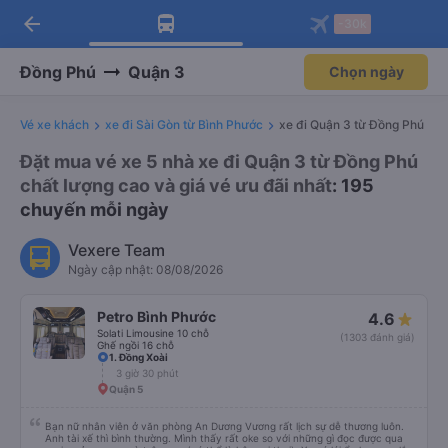
arrow_back
Tải app Vexere ngay!
Tải app Vexere
-30k
Mở app
Mở app
Nhận ưu đãi thành viên độc
-30k/ghế khi đặt vé máy bay qua
quyền
app
Đồng Phú
Quận 3
Chọn ngày
Vé xe khách
xe đi Sài Gòn từ Bình Phước
xe đi Quận 3 từ Đồng Phú
Đặt mua vé xe 5 nhà xe đi Quận 3 từ Đồng Phú
chất lượng cao và giá vé ưu đãi nhất
: 195
chuyến mỗi ngày
Vexere Team
Ngày cập nhật: 08/08/2026
Petro Bình Phước
4.6
Solati Limousine 10 chỗ
(1303 đánh giá)
Ghế ngồi 16 chỗ
1. Đồng Xoài
3 giờ 30 phút
Quận 5
Bạn nữ nhân viên ở văn phòng An Dương Vương rất lịch sự dễ thương luôn.
Anh tài xế thì bình thường. Mình thấy rất oke so với những gì đọc được qua